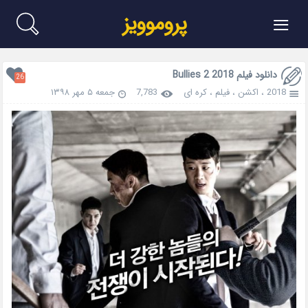
≡
پروموویز
دانلود فیلم Bullies 2 2018
26
2018
،
اکشن
،
فیلم
،
کره ای
7,783
جمعه ۵ مهر ۱۳۹۸