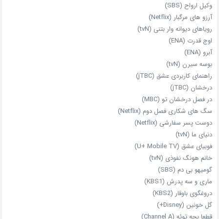
وکیل ارواح (SBS)
آرزو های مرگبار (Netflix)
رویاهای دیوانه‌ وار بتنی (tvN)
اوج قدرت (ENA)
آبرو (ENA)
بوسه سیرن (tvN)
راهنمای کاربردی عشق (jTBC)
درخشان (jTBC)
در فصل درخشان تو (MBC)
سگ های شکاری فصل دوم (Netflix)
دوست‌ پسر سفارشی (Netflix)
دنیای ما (tvN)
فوبیای عشق (U+ Mobile TV)
خانم هونگ نفوذی (tvN)
گومیهو بی دم (SBS)
ماری و سه پدرش (KBS1)
دروغگوی باوقار (KBS2)
گل خونین (Disney+)
قطعا بچه توئه (Channel A)