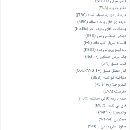
قصر شرقی (Netflix)
دکتر جزیره (ENA)
تازه‌ کار دوباره‌ متولد شده (jTBC)
حرفه‌ ای‌ های پنجاه‌ ساله (MBC)
یادداشت‌ های ردیف آخر (Netflix)
دشمن سلطنتی من (SBS)
افسانه سرباز آشپزخانه (tvN)
زندگیتو پرورش بده (KBS2)
یک درس حسابی (Netflix)
ثبت عشق (tvN)
قدر مطلق عشق (COUPANG TV)
دلباخته تو شدم (SBS)
قلمرو طلا (Disney+)
مترسک (ENA)
همه داریم تلاش میکنیم (jTBC)
تاج بی‌ نقص (MBC)
واندرفولز (Netflix)
معکوس (Wavve)
سلول های یومی 3 (tvN)