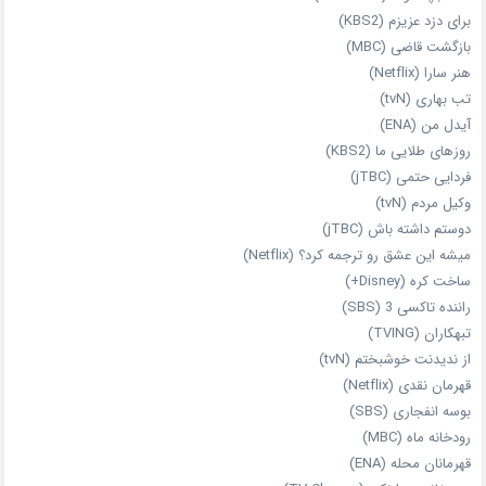
برای دزد عزیزم (KBS2)
بازگشت قاضی (MBC)
هنر سارا (Netflix)
تب بهاری (tvN)
آیدل من (ENA)
روزهای طلایی ما (KBS2)
فردایی حتمی (jTBC)
وکیل مردم (tvN)
دوستم داشته باش (jTBC)
میشه این عشق رو ترجمه کرد؟ (Netflix)
ساخت کره (Disney+)
راننده تاکسی 3 (SBS)
تبهکاران (TVING)
از ندیدنت خوشبختم (tvN)
قهرمان نقدی (Netflix)
بوسه انفجاری (SBS)
رودخانه ماه (MBC)
قهرمانان محله (ENA)