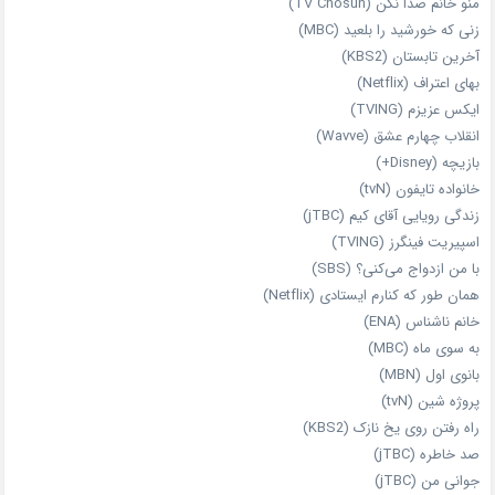
منو خانم صدا نکن (TV Chosun)
زنی که خورشید را بلعید (MBC)
آخرین تابستان (KBS2)
بهای اعتراف (Netflix)
ایکس عزیزم (TVING)
انقلاب چهارم عشق (Wavve)
بازیچه (Disney+)
خانواده تایفون (tvN)
زندگی رویایی آقای کیم (jTBC)
اسپیریت فینگرز (TVING)
با من ازدواج می‌کنی؟ (SBS)
همان‌ طور که کنارم ایستادی (Netflix)
خانم ناشناس (ENA)
به سوی ماه (MBC)
بانوی اول (MBN)
پروژه شین (tvN)
راه رفتن روی یخ نازک (KBS2)
صد خاطره (jTBC)
جوانی من (jTBC)