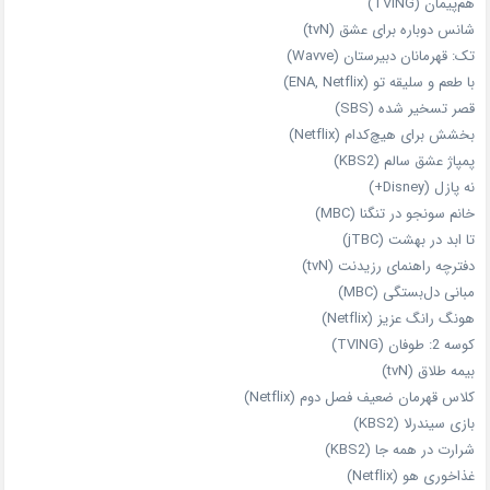
هم‌پیمان (TVING)
شانس دوباره برای عشق (tvN)
تک: قهرمانان دبیرستان (Wavve)
با طعم و سلیقه تو (ENA, Netflix)
قصر تسخیر شده (SBS)
بخشش برای هیچ‌کدام (Netflix)
پمپاژ عشق سالم (KBS2)
نه پازل (Disney+)
خانم سونجو در تنگنا (MBC)
تا ابد در بهشت (jTBC)
دفترچه راهنمای رزیدنت (tvN)
مبانی دل‌بستگی (MBC)
هونگ رانگ عزیز (Netflix)
کوسه 2: طوفان (TVING)
بیمه طلاق (tvN)
کلاس قهرمان ضعیف فصل دوم (Netflix)
بازی سیندرلا (KBS2)
شرارت در همه‌ جا (KBS2)
غذاخوری هو (Netflix)