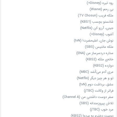
رود تیره (Disney+)
بی‌ رحم (Wavve)
ملکه فریب (TV Chosun)
شانستو بچسب (KBS1)
جینی، آرزو کن (Netflix)
آشوب (Disney+)
نوش جان، اعلیحضرت! (tvN)
ملکه‌ مانتیس (SBS)
ستاره دردسرساز من (ENA)
خانه‌ی ملکه (KBS2)
دوازده (KBS2)
مری آدم می‌کُشد (MBC)
تو و هر چیز دیگر (Netflix)
عشق، برداشت دوم (tvN)
فراتر از وکالت (jTBC)
سفر دوست‌ داشتنی من (Channel A)
تلاش پیروزمندانه (SBS)
مرد خوب (jTBC)
دوست دخترم یه مرده! (KBS2)