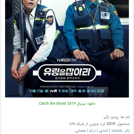
دانلود سریال Catch the Ghost 2019
نام ها: روحو بگیر
محصول:
2019
کره جنوبی از شبکه tvN
ژانر: عاشقانه | کمدی | درام | معمایی