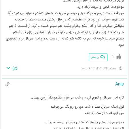
ازین سریالاییه که باید در حال پخش ببینی.
موضوعات فرعی و بیربط زیاد داره.
من 4 قسمت دیدم و دیگه خیلی حوصلم سر رفت. همش داشتم خمیازه میکشیدم🤣
مث قرص خواب آور بود برام. مطمئنم اگه در حال پخش میدیدم حتما با جدیت
دنبالش میکردم. اما واقعا اینکه بخوام پشت هم ببینم خسته م کرد. از قسمت 5 هم
هی تند تند زدم جلو و با اینکه هی میزدم جلو در جریان همه چی بازم قرار گرفتم.
بنظرم سریالی خوبه که ادم یه ثانیه شم نتونه از دست بده و این سریال برام اینجوری
نبود.
2
پاسخ
)
2
(
اسفند ۲۳, ۱۴۰۴ ۶:۱۳ ب.ظ
Anis
تازه این سریال و تموم کردم و خب می‌خوام نظرمو بگم راجع بهش:
اول اینکه سریال عملا داشت دور رو ریونگ می‌چرخید
من اینو اصلا دوست نداشتم
به زور می‌خواستن یه مثلث عشقی بچپونن وسط سریال…
اگه دو تا زوج داشتیم سریال خیلی قشنگ تر میشد…