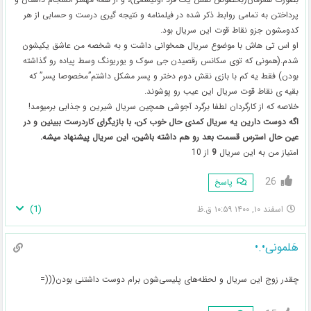
پرداختن به تمامی روابط ذکر شده در فیلمنامه و نتیجه گیری درست و حسابی از هر
کدومشون جزو نقاط قوت این سریال بود.
او اس تی هاش با موضوع سریال همخوانی داشت و به شخصه من عاشق یکیشون
شدم.(همونی که توی سکانس رقصیدن جی سوک و یوریونگ وسط پیاده رو گذاشته
بودن) فقط یه کم با بازی نقش دوم دختر و پسر مشکل داشتم”مخصوصا پسر” که
بقیه ی نقاط قوت سریال این عیب رو پوشوند.
خلاصه که از کارگردان لطفا برگرد آجوشی همچین سریال شیرین و جذابی برمیومد!
اگه دوست دارین یه سریال کمدی حال خوب کن، با بازیگرای کاردرست ببینین و در
عین حال استرس قسمت بعد رو هم داشته باشین، این سریال پیشنهاد میشه.
امتیاز من به این سریال
9
از 10
26
پاسخ
)
1
(
اسفند ۱۰, ۱۴۰۰ ۱۰:۵۹ ق.ظ
هَلمونی•.•
چقدر زوج این سریال و لحظه‌های پلیسی‌شون برام دوست داشتنی بودن(((=