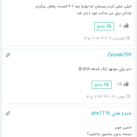
خیلی سعی کردم ببینمش اما نهایتا بعد ۲ ۳ قسمت رهاش میکردم
چندان برای من جذاب نبود دراپ شد
6
پاسخ
فروردین ۶, ۱۴۰۲ ۱۰:۰۵ ق.ظ
Zeynab799
دلم برای سونهو تنگ شدهه 🥲🥲😩
18
پاسخ
بهمن ۲۸, ۱۴۰۱ ۱۲:۵۶ ق.ظ
خنده های phs1116
ادمین جون
نسخه بدون سانسور نذاشتید؟