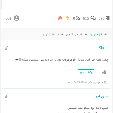
601
0
615
698
تازه ترین
قدیمی ترین
پر امتیازترین
Shelli
چقدر همه چی این سریال خووووووب بود،تا ابد دیدنش پیشنهاد میشه🥹❤️
3
پاسخ
فروردین ۱۵, ۱۴۰۵ ۱۰:۲۹ ب.ظ
جین ایر
خیلی وقت بود میخواستم ببینمش