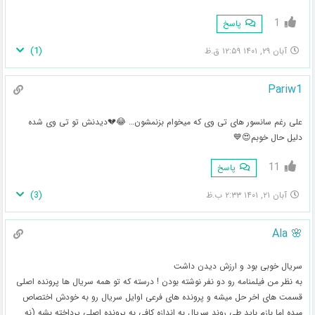
1
پاسخ
)
1
(
آبان ۲۹, ۱۴۰۱ ۱۲:۵۹ ق.ظ
Pariw1
علی رغم سانسور های تی وی که میخوام بزنمشون… 😂💔دیدنش تو تی وی شده
دلیل حال خوبم😍💙
11
پاسخ
)
3
(
آبان ۲۱, ۱۴۰۱ ۲:۳۳ ب.ظ
🌸 Ala
سریال خوبی بود و ارزش دیدن داشت
به نظر من فیلمنامه رو دو نفر نوشته بودن ! درسته که تو همه سریال ها پرونده اصلی
قسمت های اخر حل میشه و پرونده های فرعی اوایل سریال رو به خودش اختصاص
میده اما بازم باید طی روند سریال به اندازه کافی به پرونده اصلی پرداخته بشه (نه