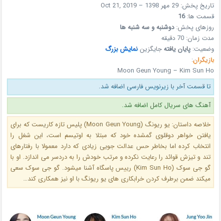
تاریخ پخش: 29 مهر 1398 – Oct 21, 2019
قسمت ها:
16
روزهای پخش:
دوشنبه و سه شنبه ها
مدت زمان: 70 دقیقه
وضعیت:
پایان یافته
جایگزین
نمایش بزرگ
بازیگران:
Moon Geun Young – Kim Sun Ho
تا قسمت آخر با زیرنویس فارسی اضافه شد.
آهنگ های سریال کامل اضافه شد.
خلاصه داستان: یو ریونگ (Moon Geun Young) پلیس تازه کاریست که برای
یافتن خواهر دوقلوی گمشده خود که مبتلا به اوتیسم است، این شغل را
انتخاب کرده اما بخاطر حس عدالت جویی زیادی که دارد معمولا با رفتارهای
تند و تیزش قوائد را رعایت نکرده و مرتب خودش را به دردسر می اندازد. او با
گو جی سوک (Kim Sun Ho) رییس پاسگاه آشنا میشود. گو جی سوک سعی
میکند ضمن برطرف کردن خرابکاری های یو ریونگ با او نیز همکاری کند…