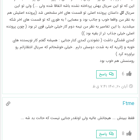
این که تو این سریال بهش پرداخته نشده باشه اتفاقا شده ولی ….) ولی تو این
سریال
کل
داستان پرونده اصلی تو قسمت های اخر مشخص شد (پرونده اصلیش هم
به نظر من واقعا خوب و جالب بود و معمایی ! به طوری که تو قسمت های اخر شکه
میشدید .با این تفاسیر به نظر من نیمه دوم کار خیلی خیلی قوی تر بود ( چون پرونده
اصلی خیلی جذاب تر از بقیه بود ))
کمدی قشنگی داشت ( نشوندن کمدی کنار جنایی : همیشه گفتم کار نویسنده های
خوبه و ژانریه که به شدت دوسش دارم . خیلی خوشحالم که سریال انتظاراتم رو
براورده کرد )
رومنسش هم خوب بود
6
پاسخ
آبان ۲۰, ۱۴۰۱ ۷:۴۱ ق.ظ
Ftme
فقط ببینش …. هیجانش عالیه ولی اونقدر جنایی نیست که حالت بد شه ….
8
پاسخ