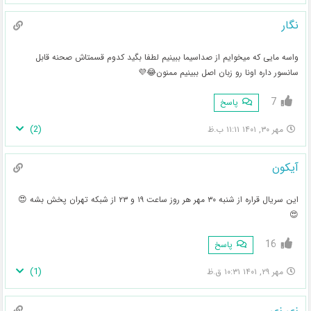
نگار
واسه مایی که میخوایم از صداسیما ببینیم لطفا بگید کدوم قسمتاش صحنه قابل
سانسور داره اونا رو زبان اصل ببینیم ممنون😂💜
7
پاسخ
)
2
(
مهر ۳۰, ۱۴۰۱ ۱۱:۱۱ ب.ظ
آیکون
این سریال قراره از شنبه ۳۰ مهر هر روز ساعت ۱۹ و ۲۳ از شبکه تهران پخش بشه 😍
😍
16
پاسخ
)
1
(
مهر ۲۹, ۱۴۰۱ ۱۰:۳۱ ق.ظ
زی زی