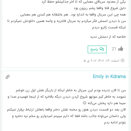
یکی از معدود سریالای معمایی که تا اخر جذابیتشو حفظ کرد
دلیل شروع قتلا واقعا پشم ریزون بود
همه چی این سریال واقعا به اندازه بود.. هم عاشقانه هم کمدی هم معمایی
من با دیدن اسمش فکر میکردم یه سریال فانتزیه و واسه همین دانلودش نمیکردم تا
اینکه قسمت ژانرو دیدم
خلاصه که از دستش ندید
21
پاسخ
اسفند ۲۶, ۱۴۰۲ ۶:۰۲ ق.ظ
Emily in Kdrama
من تا الان ندیده بودم این سریال‌ به خاطر اینکه از بازیگر نقش اول زن خوشم
نمیومد به خاطر کیم سونهو شروع کردن دیدن دیگه بالاخره که از اینجا فهمیدم صدا و
سیما هم داره پخش می‌کنه 😐
الان بعد دو قسمت دیدن هنوز رو مخمه نقش دختر واقعا باهاش ارتباط برقرار نمیکنم
ولی داستان می‌تونه جالب باشه فعلا که دارم میبینم امیدوارم رو مخم نره دختره و
بتونم ادامه بدم