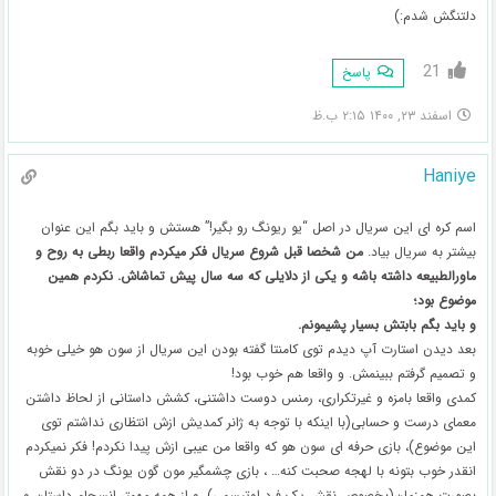
دلتنگش شدم:)
21
پاسخ
اسفند ۲۳, ۱۴۰۰ ۲:۱۵ ب.ظ
Haniye
اسم کره ای این سریال در اصل “یو ریونگ رو بگیر!” هستش و باید بگم این عنوان
بیشتر به سریال بیاد.
من شخصا قبل شروع سریال فکر میکردم واقعا ربطی به روح و
ماورالطبیعه داشته باشه و یکی از دلایلی که سه سال پیش تماشاش. نکردم همین
موضوع بود؛
و باید بگم بابتش بسیار پشیمونم.
بعد دیدن استارت آپ دیدم توی کامنتا گفته بودن این سریال از سون هو خیلی خوبه
و تصمیم گرفتم ببینمش. و واقعا هم خوب بود!
کمدی واقعا بامزه و غیرتکراری، رمنس دوست داشتنی، کشش داستانی از لحاظ داشتن
معمای درست و حسابی(با اینکه با توجه به ژانر کمدیش ازش انتظاری نداشتم توی
این موضوع)، بازی حرفه ای سون هو که واقعا من عیبی ازش پیدا نکردم! فکر نمیکردم
انقدر خوب بتونه با لهجه صحبت کنه… ، بازی چشمگیر مون گون یونگ در دو نقش
بصورت همزمان(بخصوص نقش یک فرد اوتیسمی)، و از همه مهمتر انسجام داستان و