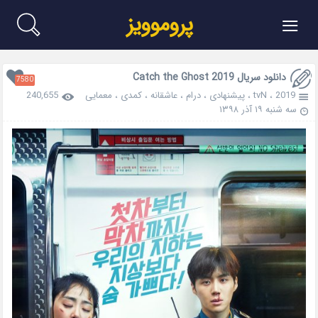
≡
پروموویز
دانلود سريال Catch the Ghost 2019
7580
2019
،
tvN
،
پیشنهادی
،
درام
،
عاشقانه
،
کمدی
،
معمایی
240,655
سه شنبه ۱۹ آذر ۱۳۹۸