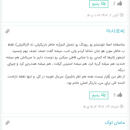
2
پاسخ
آبان ۲, ۱۴۰۲ ۱:۰۶ ب.ظ
마사로씨
متاسفانه اصلا نتونستم یو ریونگ رو تحمل کنم(به خاطر بازیگرش، نه کاراکترش)..فقط
ب خاطر سون هو جان تماشا کردم ولی خب…میشه گفت نصف نصف بهم چسبید
اینجور ژانرها که کمدی رو با جنایی قاطی میکنن رو دوست دارم..با سریالش هم میشه
خندید هم میشه گریه کرد، هم میشه استرس گرفت ، هم میشه همدردی کرد و چیزای
دیگه..
از نظر من (قرار نیست همه هم نظر باشیم)، سریال خوبیه در کل، و تنها نقطه ناراحت
کننده اش برای من، بازیگر اصلی خانم بود..
5
پاسخ
خرداد ۲۹, ۱۴۰۲ ۵:۰۶ ق.ظ
مامان اوک