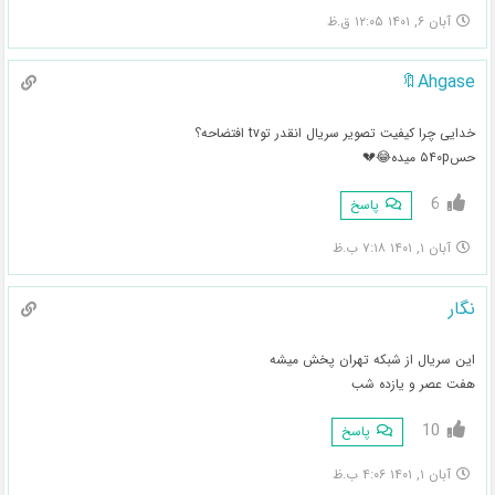
آبان ۶, ۱۴۰۱ ۱۲:۰۵ ق.ظ
Ahgase🔖
خدایی چرا کیفیت تصویر سریال انقدر توtv افتضاحه؟
حس۵۴۰p میده😂💔
6
پاسخ
آبان ۱, ۱۴۰۱ ۷:۱۸ ب.ظ
نگار
این سریال از شبکه تهران پخش میشه
هفت عصر و یازده شب
10
پاسخ
آبان ۱, ۱۴۰۱ ۴:۰۶ ب.ظ