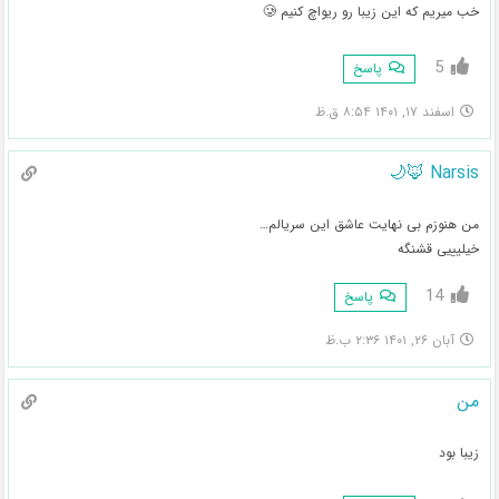
خب میریم که این زیبا رو ریواچ کنیم 🥲
5
پاسخ
اسفند ۱۷, ۱۴۰۱ ۸:۵۴ ق.ظ
Narsis 🦊🌙
من هنوزم بی نهایت عاشق این سریالم…
خیلیییی قشنگه
14
پاسخ
آبان ۲۶, ۱۴۰۱ ۲:۳۶ ب.ظ
من
زیبا بود