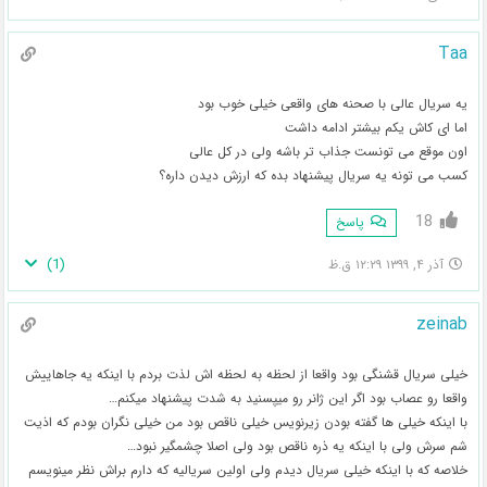
Taa
یه سریال عالی با صحنه های واقعی خیلی خوب بود
اما ای کاش یکم بیشتر ادامه داشت
اون موقع می تونست جذاب تر باشه ولی در کل عالی
کسب می تونه یه سریال پیشنهاد بده که ارزش دیدن داره؟
18
پاسخ
)
1
(
آذر ۴, ۱۳۹۹ ۱۲:۲۹ ق.ظ
zeinab
خیلی سریال قشنگی بود واقعا از لحظه به لحظه اش لذت بردم با اینکه یه جاهاییش
واقعا رو عصاب بود اگر این ژانر رو میپسنید به شدت پیشنهاد میکنم…
با اینکه خیلی ها گفته بودن زیرنویس خیلی ناقص بود من خیلی نگران بودم که اذیت
شم سرش ولی با اینکه یه ذره ناقص بود ولی اصلا چشمگیر نبود…
خلاصه که با اینکه خیلی سریال دیدم ولی اولین سریالیه که دارم براش نظر مینویسم