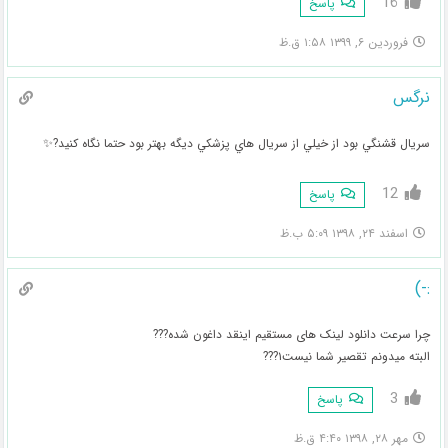
16
پاسخ
فروردین ۶, ۱۳۹۹ ۱:۵۸ ق.ظ
نرگس
سريال قشنگي بود از خيلي از سريال هاي پزشكي ديگه بهتر بود حتما نگاه كنيد?✨
12
پاسخ
اسفند ۲۴, ۱۳۹۸ ۵:۰۹ ب.ظ
:-)
چرا سرعت دانلود لینک های مستقیم اینقد داغون شده???
البته میدونم تقصیر شما نیست۱???
3
پاسخ
مهر ۲۸, ۱۳۹۸ ۴:۴۰ ق.ظ