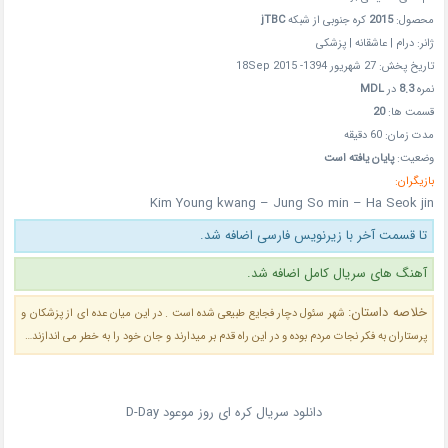
محصول:
2015
کره جنوبی از شبکه
jTBC
ژانر: درام | عاشقانه | پزشکی
تاریخ پخش: 27 شهریور 1394- 18Sep 2015
نمره
8.3
در
MDL
قسمت ها:
20
مدت زمان: 60 دقیقه
وضعیت:
پایان یافته است
بازیگران:
Kim Young kwang – Jung So min – Ha Seok jin
تا قسمت آخر با زیرنویس فارسی اضافه شد.
آهنگ های سریال کامل اضافه شد.
خلاصه داستان:
شهر سئول دچار فجایع طبیعی شده است . در این میان عده ای از پزشکان و
پرستاران به فکر نجات مردم بوده و در این راه قدم بر میدارند و جان خود را به خطر می اندازند…
دانلود سریال کره ای روز موعود D-Day