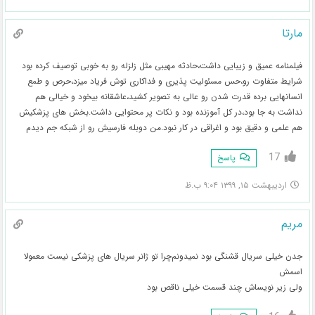
مارتا
فیلمنامه عمیق و زیبایی داشت،حادثه مهیبی مثل زلزله رو به خوبی توصیف کرده بود
شرایط متفاوت رو،حس مسئولیت پذیری و فداکاری توش فریاد میزد،حرص و طمع
انسانهایی برده قدرت شدن رو عالی به تصویر کشید،عاشقانه بیخود و خیالی هم
نداشت به جا بود،در کل آموزنده بود و نکات پر محتوایی داشت.بخش های پزشکیش
هم علمی و دقیق بود و اغراقی در کار نبود.من دوبله فارسیش رو از شبکه جم دیدم
17
پاسخ
اردیبهشت ۱۵, ۱۳۹۹ ۹:۰۴ ب.ظ
مریم
جدن خیلی سریال قشنگی بود نمیدونم‌چرا تو ژانر سریال های پزشکی نیست معمولا
اسمش
ولی زیر نویساش چند قسمت خیلی ناقص بود