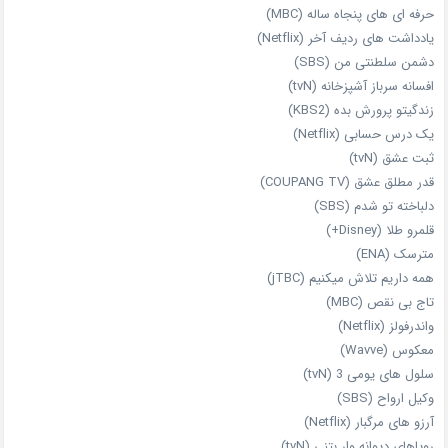
حرفه‌ ای‌ های پنجاه‌ ساله (MBC)
یادداشت‌ های ردیف آخر (Netflix)
دشمن سلطنتی من (SBS)
افسانه سرباز آشپزخانه (tvN)
زندگیتو پرورش بده (KBS2)
یک درس حسابی (Netflix)
ثبت عشق (tvN)
قدر مطلق عشق (COUPANG TV)
دلباخته تو شدم (SBS)
قلمرو طلا (Disney+)
مترسک (ENA)
همه داریم تلاش میکنیم (jTBC)
تاج بی‌ نقص (MBC)
واندرفولز (Netflix)
معکوس (Wavve)
سلول های یومی 3 (tvN)
وکیل ارواح (SBS)
آرزو های مرگبار (Netflix)
رویاهای دیوانه‌ وار بتنی (tvN)