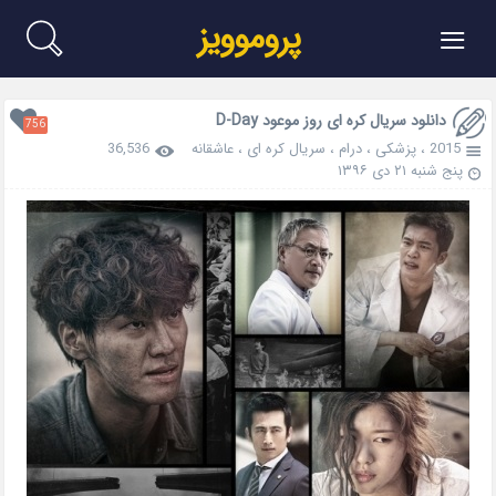
≡
پروموویز
دانلود سریال کره ای روز موعود D-Day
756
2015
،
پزشکی
،
درام
،
سریال کره ای
،
عاشقانه
36,536
پنج شنبه ۲۱ دی ۱۳۹۶