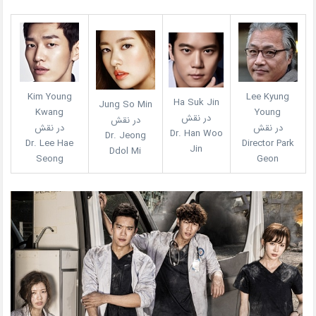
Kim Young
Lee Kyung
Ha Suk Jin
Jung So Min
Kwang
Young
در نقش
در نقش
در نقش
در نقش
Dr. Han Woo
Dr. Jeong
Dr. Lee Hae
Director Park
Jin
Ddol Mi
Seong
Geon