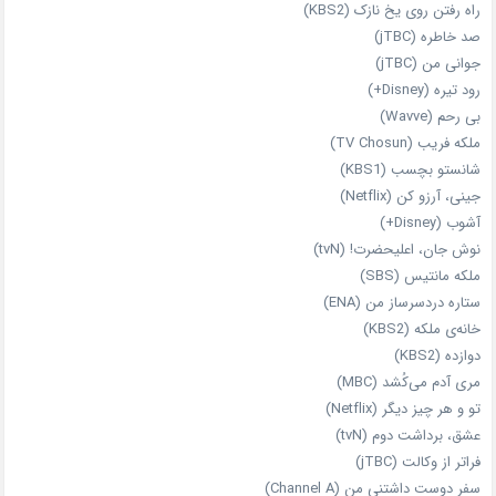
راه رفتن روی یخ نازک (KBS2)
صد خاطره (jTBC)
جوانی من (jTBC)
رود تیره (Disney+)
بی‌ رحم (Wavve)
ملکه فریب (TV Chosun)
شانستو بچسب (KBS1)
جینی، آرزو کن (Netflix)
آشوب (Disney+)
نوش جان، اعلیحضرت! (tvN)
ملکه‌ مانتیس (SBS)
ستاره دردسرساز من (ENA)
خانه‌ی ملکه (KBS2)
دوازده (KBS2)
مری آدم می‌کُشد (MBC)
تو و هر چیز دیگر (Netflix)
عشق، برداشت دوم (tvN)
فراتر از وکالت (jTBC)
سفر دوست‌ داشتنی من (Channel A)