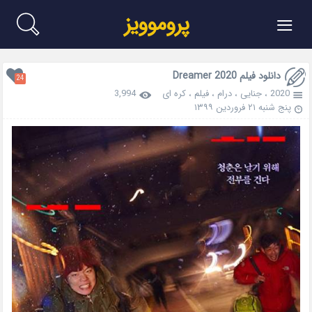
≡
پروموویز
دانلود فیلم Dreamer 2020
24
2020
،
جنایی
،
درام
،
فیلم
،
کره ای
3,994
پنج شنبه ۲۱ فروردین ۱۳۹۹