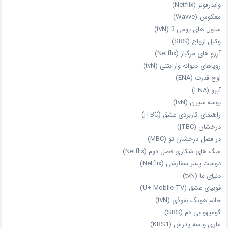
واندرفولز (Netflix)
معکوس (Wavve)
سلول های یومی 3 (tvN)
وکیل ارواح (SBS)
آرزو های مرگبار (Netflix)
رویاهای دیوانه‌ وار بتنی (tvN)
اوج قدرت (ENA)
آبرو (ENA)
بوسه سیرن (tvN)
راهنمای کاربردی عشق (jTBC)
درخشان (jTBC)
در فصل درخشان تو (MBC)
سگ های شکاری فصل دوم (Netflix)
دوست‌ پسر سفارشی (Netflix)
دنیای ما (tvN)
فوبیای عشق (U+ Mobile TV)
خانم هونگ نفوذی (tvN)
گومیهو بی دم (SBS)
ماری و سه پدرش (KBS1)