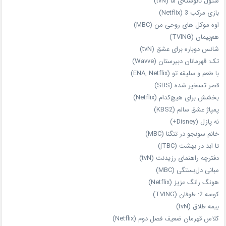
سئول نانوشته‌ی ما (tvN)
بازی مرکب 3 (Netflix)
اوه موکل های روحی من (MBC)
هم‌پیمان (TVING)
شانس دوباره برای عشق (tvN)
تک: قهرمانان دبیرستان (Wavve)
با طعم و سلیقه تو (ENA, Netflix)
قصر تسخیر شده (SBS)
بخشش برای هیچ‌کدام (Netflix)
پمپاژ عشق سالم (KBS2)
نه پازل (Disney+)
خانم سونجو در تنگنا (MBC)
تا ابد در بهشت (jTBC)
دفترچه راهنمای رزیدنت (tvN)
مبانی دل‌بستگی (MBC)
هونگ رانگ عزیز (Netflix)
کوسه 2: طوفان (TVING)
بیمه طلاق (tvN)
کلاس قهرمان ضعیف فصل دوم (Netflix)