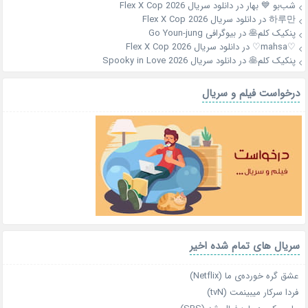
شب‌بو 💙 بهار
در
دانلود سریال Flex X Cop 2026
하루만
در
دانلود سریال Flex X Cop 2026
پنکیک کلم🥞
در
بیوگرافی Go Youn-jung
♡mahsa♡
در
دانلود سریال Flex X Cop 2026
پنکیک کلم🥞
در
دانلود سریال Spooky in Love 2026
درخواست فیلم و سریال
سریال های تمام شده اخیر
عشق گره خورده‌ی ما (Netflix)
فردا سرکار میبینمت (tvN)