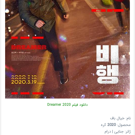
دانلود فیلم Dreamer 2020
نام: خیال باف
محصول:
2020
کره
ژانر: جنایی | درام