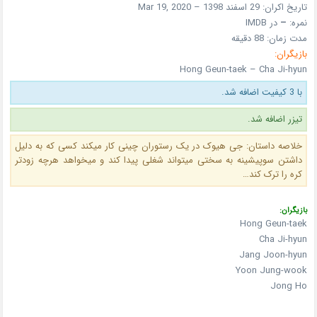
تاریخ اکران: 29 اسفند 1398 – Mar 19, 2020
نمره:
–
در IMDB
مدت زمان: 88 دقیقه
بازیگران:
Hong Geun-taek – Cha Ji-hyun
با 3 کیفیت اضافه شد.
تیزر اضافه شد.
خلاصه داستان: جی هیوک در یک رستوران چینی کار میکند کسی که به دلیل
داشتن سوپیشینه به سختی میتواند شغلی پیدا کند و میخواهد هرچه زودتر
کره را ترک کند…
بازیگران:
Hong Geun-taek
Cha Ji-hyun
Jang Joon-hyun
Yoon Jung-wook
Jong Ho