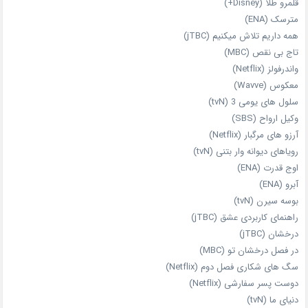
قلمرو طلا (Disney+)
مترسک (ENA)
همه داریم تلاش میکنیم (jTBC)
تاج بی‌ نقص (MBC)
واندرفولز (Netflix)
معکوس (Wavve)
سلول های یومی 3 (tvN)
وکیل ارواح (SBS)
آرزو های مرگبار (Netflix)
رویاهای دیوانه‌ وار بتنی (tvN)
اوج قدرت (ENA)
آبرو (ENA)
بوسه سیرن (tvN)
راهنمای کاربردی عشق (jTBC)
درخشان (jTBC)
در فصل درخشان تو (MBC)
سگ های شکاری فصل دوم (Netflix)
دوست‌ پسر سفارشی (Netflix)
دنیای ما (tvN)