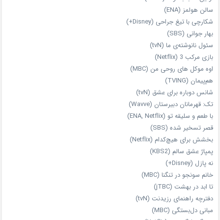
سالن هولمز (ENA)
شکارچی با تیغ جراحی (Disney+)
بهار جوانی (SBS)
سئول نانوشته‌ی ما (tvN)
بازی مرکب 3 (Netflix)
اوه موکل های روحی من (MBC)
هم‌پیمان (TVING)
شانس دوباره برای عشق (tvN)
تک: قهرمانان دبیرستان (Wavve)
با طعم و سلیقه تو (ENA, Netflix)
قصر تسخیر شده (SBS)
بخشش برای هیچ‌کدام (Netflix)
پمپاژ عشق سالم (KBS2)
نه پازل (Disney+)
خانم سونجو در تنگنا (MBC)
تا ابد در بهشت (jTBC)
دفترچه راهنمای رزیدنت (tvN)
مبانی دل‌بستگی (MBC)