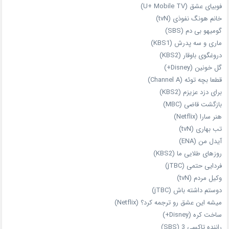
فوبیای عشق (U+ Mobile TV)
خانم هونگ نفوذی (tvN)
گومیهو بی دم (SBS)
ماری و سه پدرش (KBS1)
دروغگوی باوقار (KBS2)
گل خونین (Disney+)
قطعا بچه توئه (Channel A)
برای دزد عزیزم (KBS2)
بازگشت قاضی (MBC)
هنر سارا (Netflix)
تب بهاری (tvN)
آیدل من (ENA)
روزهای طلایی ما (KBS2)
فردایی حتمی (jTBC)
وکیل مردم (tvN)
دوستم داشته باش (jTBC)
میشه این عشق رو ترجمه کرد؟ (Netflix)
ساخت کره (Disney+)
راننده تاکسی 3 (SBS)