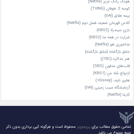
هونگ رانگ عزیز (Netflix)
کوسه 2: طوفان (TVING)
بیمه طلاق (tvN)
کلاس قهرمان ضعیف فصل دوم (Netflix)
بازی سیندرلا (KBS2)
شرارت در همه‌ جا (KBS2)
غذاخوری هو (Netflix)
عشق بازگشته (عشق بازگشته)
هنر مذاکره (jTBC)
قلب‌های مدفون (SBS)
ازدواج شاد من (KBS1)
هایپر نایف (Disney+)
آزمایشگاه سیب‌ زمینی (tvN)
کارما (Netflix)
تمامی حقوق مطالب برای
پروموویز
محفوظ است و هرگونه کپی برداری بدون ذکر
منبع ممنوع می باشد.