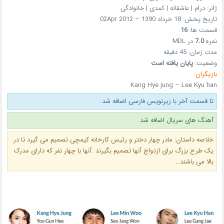
ژانر: درام | عاشقانه | کمدی | خانوادگی
تاریخ پخش: 18 خرداد 1390 – 02Apr 2012
قسمت ها:
16
نمره
7.0
در MDL
مدت زمان: 45 دقیقه
وضعیت:
پایان یافته است
بازیگران:
Kang Hye jung – Lee Kyu han
تا قسمت آخر با زیرنویس فارسی اضافه شد.
آهنگ های سریال اضافه شد.
خلاصه داستان: مادر چهار دختر و رئیس کارخانه کیمچی تصمیم می گیرد تا در
یک طرح بزرگ برای ازدواج آنها تصمیم بگیرند .آنها با چهار نفر که دارای مدرک
بالا می باشند…