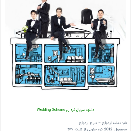
دانلود سریال کره ای Wedding Scheme
نام: نقشه ازدواج – طرح ازدواج
محصول:
2012
کره جنوبی از شبکه tvN