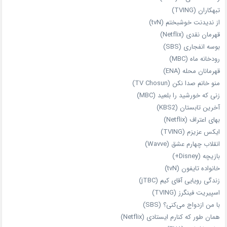
تبهکاران (TVING)
از ندیدنت خوشبختم (tvN)
قهرمان نقدی (Netflix)
بوسه انفجاری (SBS)
رودخانه ماه (MBC)
قهرمانان محله (ENA)
منو خانم صدا نکن (TV Chosun)
زنی که خورشید را بلعید (MBC)
آخرین تابستان (KBS2)
بهای اعتراف (Netflix)
ایکس عزیزم (TVING)
انقلاب چهارم عشق (Wavve)
بازیچه (Disney+)
خانواده تایفون (tvN)
زندگی رویایی آقای کیم (jTBC)
اسپیریت فینگرز (TVING)
با من ازدواج می‌کنی؟ (SBS)
همان‌ طور که کنارم ایستادی (Netflix)