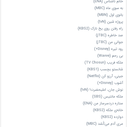
خانم ناشناس (ENA)
به سوی ماه (MBC)
بانوی اول (MBN)
پروژه شین (tvN)
راه رفتن روی یخ نازک (KBS2)
صد خاطره (jTBC)
جوانی من (jTBC)
رود تیره (Disney+)
بی‌ رحم (Wavve)
ملکه فریب (TV Chosun)
شانستو بچسب (KBS1)
جینی، آرزو کن (Netflix)
آشوب (Disney+)
نوش جان، اعلیحضرت! (tvN)
ملکه‌ مانتیس (SBS)
ستاره دردسرساز من (ENA)
خانه‌ی ملکه (KBS2)
دوازده (KBS2)
مری آدم می‌کُشد (MBC)