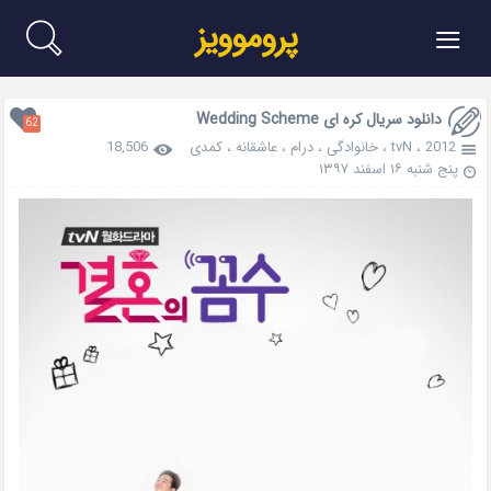
≡
پروموویز
دانلود سریال کره ای Wedding Scheme
62
2012
،
tvN
،
خانوادگی
،
درام
،
عاشقانه
،
کمدی
18,506
پنج شنبه ۱۶ اسفند ۱۳۹۷