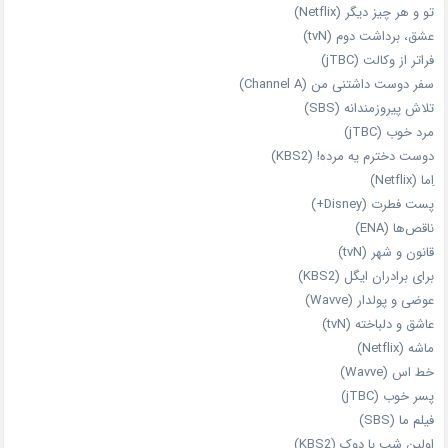
تو و هر چیز دیگر (Netflix)
عشق، برداشت دوم (tvN)
فراتر از وکالت (jTBC)
سفر دوست‌ داشتنی من (Channel A)
تلاش پیروزمندانه (SBS)
مرد خوب (jTBC)
دوست دخترم یه مرده! (KBS2)
اِما (Netflix)
پست فطرت (Disney+)
ناقص‌ها (ENA)
قانون و شهر (tvN)
برای برادران ایگل (KBS2)
عوضی و پولدار (Wavve)
عاشق و دلباخته (tvN)
ماشه (Netflix)
خط اس (Wavve)
پسر خوب (jTBC)
فیلم ما (SBS)
اولین شب با دوک (KBS2)