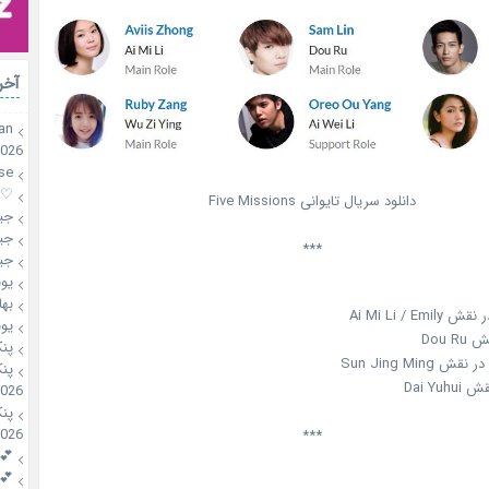
آخر
an
2026
se
♡mahsa♡
دانلود سریال تایوانی Five Missions
جی
جی
***
جی
یو
بها
یو
پن
پن
2026
پن
2026
***
💕riri
💕riri