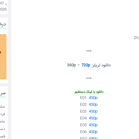
OO
2026
درخ
Zh
***
دانلود تریلر: 360p –
720p
***
سری
دانلود با لینک مستقیم
E01:
450p
E02:
450p
عشق 
E03:
450p
فردا
E04:
450p
مامو
E05:
450p
دستو
E06:
450p
قصر ش
E07:
450p