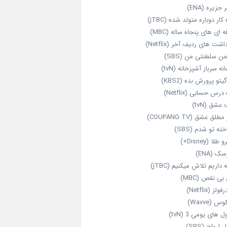
 جزیره (ENA)
‌ کار دوباره‌ متولد شده (jTBC)
‌ ای‌ های پنجاه‌ ساله (MBC)
اشت‌ های ردیف آخر (Netflix)
ن سلطنتی من (SBS)
نه سرباز آشپزخانه (tvN)
یتو پرورش بده (KBS2)
رس حسابی (Netflix)
عشق (tvN)
طلق عشق (COUPANG TV)
خته تو شدم (SBS)
طلا (Disney+)
ک (ENA)
داریم تلاش میکنیم (jTBC)
بی‌ نقص (MBC)
ولز (Netflix)
 (Wavve)
 های یومی 3 (tvN)
 ارواح (SBS)