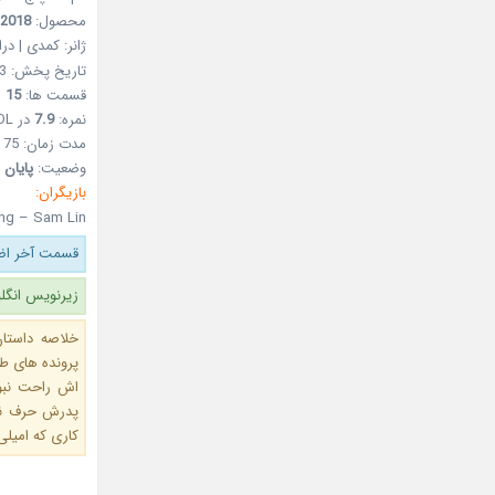
محصول:
2018
ژانر: کمدی | درا
تاریخ پخش: 03 آذر 1397 – 24Nov2018
قسمت ها:
15
نمره:
7.9
در MDL
مدت زمان: 75 دقیقه
وضعیت:
پایان 
بازیگران:
ong – Sam Lin
قسمت آخر اضا
زیرنویس انگل
خلاصه داستا
پرونده های طل
اش راحت نبود
کاری که امیل