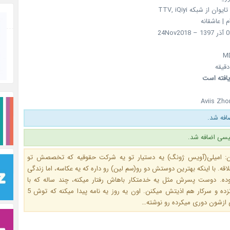
تایوان از شبکه TTV, iQiyi
م | عاشقانه
یافته است
Aviis Zh
فه شد.
یسی اضافه شد.
ن: امیلی(آویس ژونگ) یه دستیار تو یه شرکت حقوقیه که تخصصش تو
اقه. با اینکه بهترین دوستش دو رو(سم لین) رو داره که یه عکاسه، اما زندگی
ه. دوست پسرش مثل یه خدمتکار باهاش رفتار میکنه، چند ساله که با
پدرش حرف نزده و سرکار هم اذیتش میکنن. اون یه روز یه نامه پیدا میکنه که توش 5
ی ازشون دوری میکرده رو نوشته…