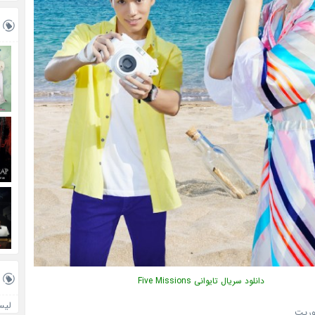
دانلود سریال تایوانی Five Missions
لیس
موریت