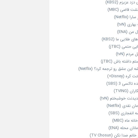
 دزد عزیزم (KBS2)
شت قاضی (MBC)
را (Netflix)
هاری (tvN)
 من (ENA)
ای طلایی ما (KBS2)
یی حتمی (jTBC)
 مردم (tvN)
م داشته باش (jTBC)
 این عشق رو ترجمه کرد؟ (Netflix)
کره (Disney+)
ه تاکسی 3 (SBS)
ران (TVING)
دیدنت خوشبختم (tvN)
ن نقدی (Netflix)
 انفجاری (SBS)
انه ماه (MBC)
انان محله (ENA)
انم صدا نکن (TV Chosun)