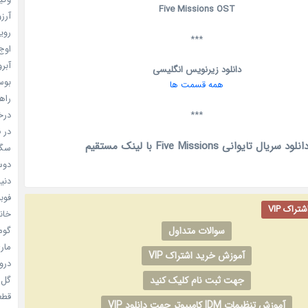
Five Missions OST
آرزو 
رویا
***
اوج 
آبرو (
دانلود زیرنویس انگلیسی
بوسه
همه قسمت ها
راهن
درخش
***
در ف
انلود سریال تایوانی Five Missions با لینک مستقیم
سگ ه
دوست
دنیای
فوبیای
راک VIP
خانم
گومی
سوالات متداول
ماری
آموزش خرید اشتراک VIP
دروغ
گل خو
جهت ثبت نام کلیک کنید
قطعا 
آموزش تنظیمات IDM کامپیوتر جهت دانلود VIP