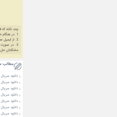
چند نکته که ق
1. در هنگام خرید حتما از آخرین نسخه مروگر فایرفاکس یا کروم استفاده کنید.
2. از ایمیل معتبر برای ثبت نام استفاده کنید.
3. در صورت بروز هرگونه مشکل در خرید، ابتدا
مشکلتان حل 
مطالب م
دانلود سریال The Resurrected 2025
دانلود سریال I Am Married… But! 2025
دانلود سریال Breeze by the Sea 2025
دانلود سریال Master of the House 2024
دانلود سریال Imperfect Us 2024
دانلود سریال Love on a Shoestring 2024
دانلود سریال Rainless Love in a Godless Land 2021