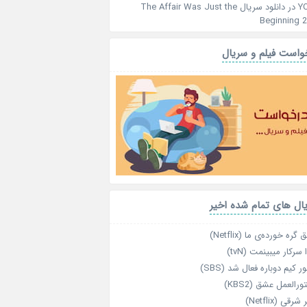
Y
در
دانلود سریال The Affair Was Just the
Beginning 
واست فیلم و سریال
ال های تمام شده اخیر
گره خورده‌ی ما (Netflix)
 سرکار میبینمت (tvN)
ر کیم دوباره فعال شد (SBS)
رالعمل عشق (KBS2)
رقی (Netflix)