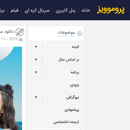
پروموویز
خانه
پنل کاربری
سریال کره ای
فیلم
برن
دانلود سریال ت
موضوعات
TTV
،
2018
انیمه
▼
بر اساس سال
▼
برنامه
▼
بزودی
بیوگرافی
▼
پیشنهادی
ترجمه اختصاصی