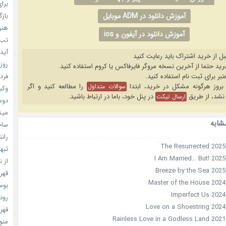
برای
بازگ
آموزش دانلود در ADM موبایل
هنر سا
آموزش دانلود در آیفون و ios
تب ب
آیدل
بل از خرید اشتراک باید رعایت کنید
روزه
فردا
را مطالعه کنید و اگر
سوالات متداول
وکیل
نشد، از طریق
در پنل خود، باما در ارتباط باشید.
ارسال تیکت
دوست
میشه
شابه
ساخت 
رانند
تبهکا
از ن
قهرما
بوسه
رودخ
قهرم
منو خ