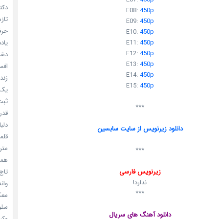
دکتر
E08:
450p
تازه
E09:
450p
حرفه
E10:
450p
یادد
E11:
450p
E12:
450p
دشم
E13:
450p
افسا
E14:
450p
زندگ
E15:
450p
یک د
ثبت 
***
قدر م
دلبا
دانلود زیرنویس از سایت سابسین
قلمرو 
مترس
***
همه 
تاج 
زیرنویس فارسی
ندارد!
واندرف
***
معکوس
سلول
دانلود آهنگ های سریال
وکیل