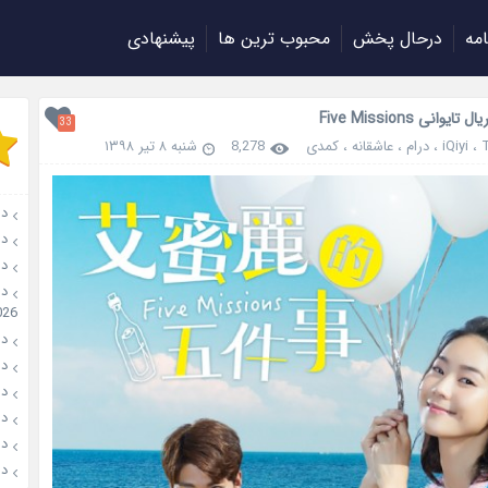
امه
درحال پخش
محبوب ترین ها
پیشنهادی
ایوانی Five Missions
33
،
iQiyi
،
درام
،
عاشقانه
،
کمدی
8,278
شنبه ۸ تیر ۱۳۹۸
دانلو
دانل
دان
026
دانل
دانل
دانل
دانلو
دانل
دان