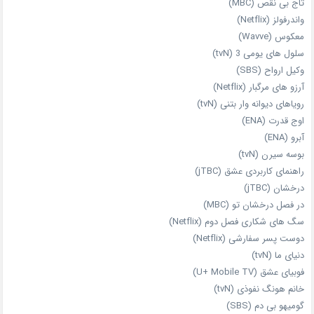
تاج بی‌ نقص (MBC)
واندرفولز (Netflix)
معکوس (Wavve)
سلول های یومی 3 (tvN)
وکیل ارواح (SBS)
آرزو های مرگبار (Netflix)
رویاهای دیوانه‌ وار بتنی (tvN)
اوج قدرت (ENA)
آبرو (ENA)
بوسه سیرن (tvN)
راهنمای کاربردی عشق (jTBC)
درخشان (jTBC)
در فصل درخشان تو (MBC)
سگ های شکاری فصل دوم (Netflix)
دوست‌ پسر سفارشی (Netflix)
دنیای ما (tvN)
فوبیای عشق (U+ Mobile TV)
خانم هونگ نفوذی (tvN)
گومیهو بی دم (SBS)