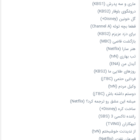
ماری و سه پدرش (KBS1)
دروغگوی باوقار (KBS2)
گل خونین (Disney+)
قطعا بچه توئه (Channel A)
برای دزد عزیزم (KBS2)
بازگشت قاضی (MBC)
هنر سارا (Netflix)
تب بهاری (tvN)
آیدل من (ENA)
روزهای طلایی ما (KBS2)
فردایی حتمی (jTBC)
وکیل مردم (tvN)
دوستم داشته باش (jTBC)
میشه این عشق رو ترجمه کرد؟ (Netflix)
ساخت کره (Disney+)
راننده تاکسی 3 (SBS)
تبهکاران (TVING)
از ندیدنت خوشبختم (tvN)
قهرمان نقدی (Netflix)