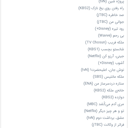
پروژه شین (tvN)
راه رفتن روی یخ نازک (KBS2)
صد خاطره (jTBC)
جوانی من (jTBC)
رود تیره (Disney+)
بی‌ رحم (Wavve)
ملکه فریب (TV Chosun)
شانستو بچسب (KBS1)
جینی، آرزو کن (Netflix)
آشوب (Disney+)
نوش جان، اعلیحضرت! (tvN)
ملکه‌ مانتیس (SBS)
ستاره دردسرساز من (ENA)
خانه‌ی ملکه (KBS2)
دوازده (KBS2)
مری آدم می‌کُشد (MBC)
تو و هر چیز دیگر (Netflix)
عشق، برداشت دوم (tvN)
فراتر از وکالت (jTBC)