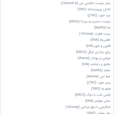
سفر دوست‌ داشتنی من (Channel A)
تلاش پیروزمندانه (SBS)
مرد خوب (jTBC)
دوست دخترم یه مرده! (KBS2)
اِما (Netflix)
پست فطرت (Disney+)
ناقص‌ها (ENA)
قانون و شهر (tvN)
برای برادران ایگل (KBS2)
عوضی و پولدار (Wavve)
عاشق و دلباخته (tvN)
ماشه (Netflix)
خط اس (Wavve)
پسر خوب (jTBC)
فیلم ما (SBS)
اولین شب با دوک (KBS2)
سالن هولمز (ENA)
شکارچی با تیغ جراحی (Disney+)
بهار جوانی (SBS)