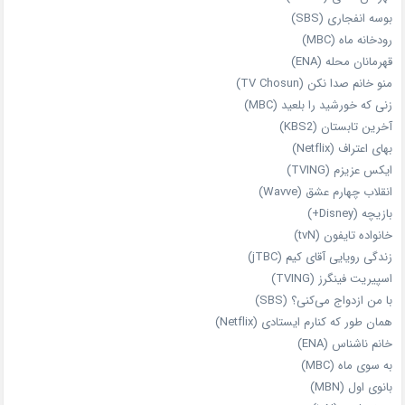
بوسه انفجاری (SBS)
رودخانه ماه (MBC)
قهرمانان محله (ENA)
منو خانم صدا نکن (TV Chosun)
زنی که خورشید را بلعید (MBC)
آخرین تابستان (KBS2)
بهای اعتراف (Netflix)
ایکس عزیزم (TVING)
انقلاب چهارم عشق (Wavve)
بازیچه (Disney+)
خانواده تایفون (tvN)
زندگی رویایی آقای کیم (jTBC)
اسپیریت فینگرز (TVING)
با من ازدواج می‌کنی؟ (SBS)
همان‌ طور که کنارم ایستادی (Netflix)
خانم ناشناس (ENA)
به سوی ماه (MBC)
بانوی اول (MBN)