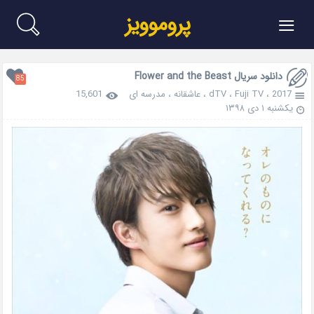
≡
پروموویز
دانلود سریال Flower and the Beast
85
2017
،
Fuji TV
،
dTV
،
عاشقانه
،
مدرسه ای
15,601
یکشنبه ۱ دی ۱۳۹۸