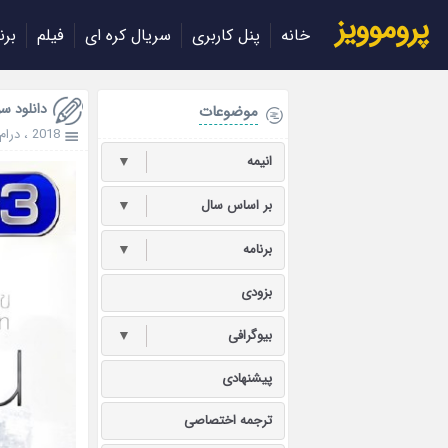
پروموویز
خانه
پنل کاربری
سریال کره ای
فیلم
برن
دانلود سریال تای
موضوعات
2018
،
درام
انیمه
▼
بر اساس سال
▼
برنامه
▼
بزودی
بیوگرافی
▼
پیشنهادی
ترجمه اختصاصی