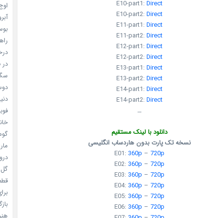
E10-part1:
Direct
اوج 
E10-part2:
Direct
آبرو (
E11-part1:
Direct
بوسه
E11-part2:
Direct
راهن
E12-part1:
Direct
درخش
E12-part2:
Direct
در ف
E13-part1:
Direct
سگ ه
E13-part2:
Direct
دوست
E14-part1:
Direct
دنیای
E14-part2:
Direct
فوبیای
…
خانم
دانلود با لینک مستقیم
گومی
نسخه تک پارت بدون هاردساب انگلیسی
ماری
E01:
360p
–
720p
دروغ
E02:
360p
–
720p
گل خو
E03:
360p
–
720p
قطعا 
E04:
360p
–
720p
برای
E05:
360p
–
720p
بازگ
E06:
360p
–
720p
هنر سا
E07:
360p
–
720p