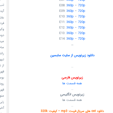
تب ب
E08:
360p
–
720p
آیدل
E09:
360p
–
720p
E10:
360p
–
720p
روزه
E11:
360p
–
720p
فردا
E12:
360p
–
720p
وکیل
E13:
360p
–
720p
دوست
E14:
360p
–
720p
میشه
…
ساخت 
رانند
دانلود زیرنویس از سایت سابسین
تبهکا
از ن
…
قهرما
بوسه
زیرنویس فارسی
همه قسمت ها
رودخ
…
قهرم
زیرنویس انگلیسی
منو خ
همه قسمت ها
زنی 
…
آخری
دانلود ost های سریال-فرمت: mp3 – کیفیت: 320k