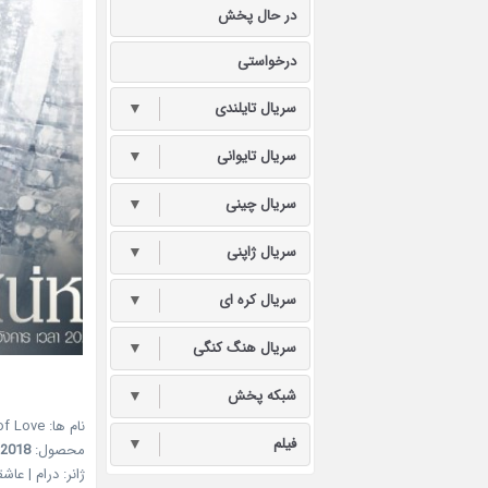
در حال پخش
درخواستی
سریال تایلندی
▼
سریال تایوانی
▼
سریال چینی
▼
سریال ژاپنی
▼
سریال کره ای
▼
سریال هنگ کنگی
▼
شبکه پخش
▼
نام ها: Game of Love – بازی عشق
فیلم
▼
محصول:
2018
ژانر: درام | عاشق