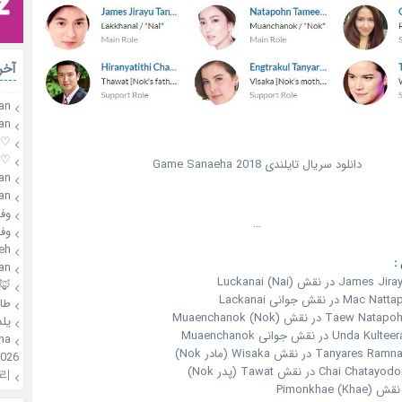
آخر
an
an
♡mahsa♡
♡mahsa♡
دانلود سریال تایلندی Game Sanaeha 2018
an
an
وفـ
…
وفـ
h❄️
:
an
در نقش Luckanai (Nai)
🦊
ر نقش جوانی Lackanai
طا
 در نقش Muaenchanok (Nok)
یلد
در نقش جوانی Muaenchanok
elina
Ta) در نقش Wisaka (مادر Nok)
026
Chai در نقش Tawat (پدر Nok)
리