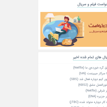
واست فیلم و سریال
ال های تمام شده اخیر
گره خورده‌ی ما (Netflix)
 سرکار میبینمت (tvN)
ر کیم دوباره فعال شد (SBS)
رالعمل عشق (KBS2)
رقی (Netflix)
 جزیره (ENA)
‌ کار دوباره‌ متولد شده (jTBC)