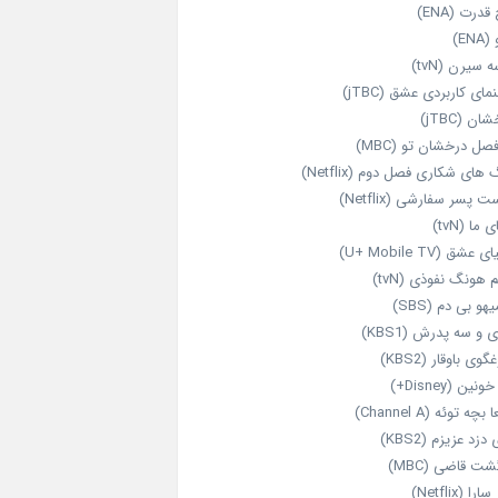
قدرت (ENA)
ENA)
 سیرن (tvN)
مای کاربردی عشق (jTBC)
ان (jTBC)
صل درخشان تو (MBC)
ای شکاری فصل دوم (Netflix)
‌ پسر سفارشی (Netflix)
 ما (tvN)
 عشق (U+ Mobile TV)
 هونگ نفوذی (tvN)
هو بی دم (SBS)
 و سه پدرش (KBS1)
گوی باوقار (KBS2)
نین (Disney+)
بچه توئه (Channel A)
 دزد عزیزم (KBS2)
شت قاضی (MBC)
را (Netflix)