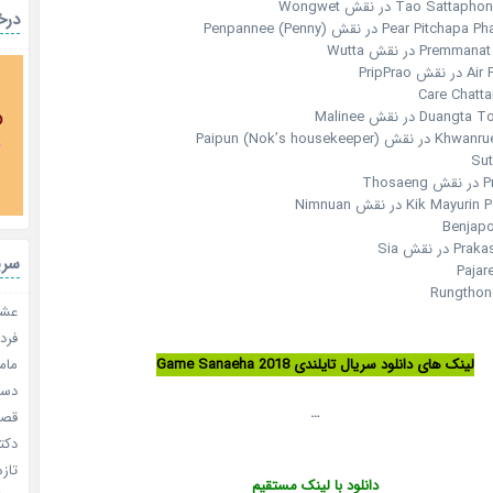
Tao Sa در نقش Wongwet
درخ
Pear در نقش Penpannee (Penny)
Pr در نقش Wutta
PripPrao
Care Chatta
D در نقش Malinee
Paipun (Nok’s housek)
Sut
Tho
Kik  در نقش Nimnuan
Benjapo
 نقش Sia
سری
Pajar
Rungthon
عشق 
فردا
مامو
لینک های دانلود سریال تایلندی Game Sanaeha 2018
دستو
…
قصر ش
دکتر
تازه
دانلود با لینک مستقیم