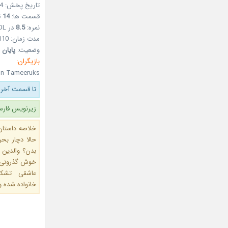
تاریخ پخش: 04 تیر 1397 – 25Jun2018
قسمت ها:
14
ق
نمره:
8.5
در MDL
مدت زمان: 110 دقیقه
وضعیت:
پایان 
بازیگران:
hn Tameeruks
تا قسمت آخر 
زیرنویس فارس
خلاصه داستان
حالا دچار بح
بدن؟ والدین 
خوش گذرونی گ
عاشقی تشکیل
خانواده شده 