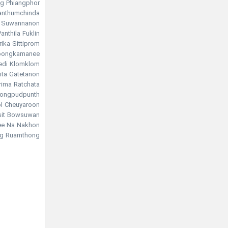
ttaphong Phiangphor
 Pitchapa Phanthumchinda
emmanat Suwannanon
Air Panthila Fuklin در نقش 
rika Sittiprom
uangta Toongkamanee
Khwanruedi Klomklom در نقش eeper
ita Gatetanon
Prima Ratchata در نقش saeng
Mayurin Pongpudpunth
l Cheuyaroon
Prakasit Bowsuwan در
ee Na Nakhon
g Ruamthong