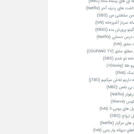
‌ ای‌ های پنجاه‌ ساله (MBC)
اشت‌ های ردیف آخر (Netflix)
ن سلطنتی من (SBS)
نه سرباز آشپزخانه (tvN)
یتو پرورش بده (KBS2)
رس حسابی (Netflix)
عشق (tvN)
طلق عشق (COUPANG TV)
خته تو شدم (SBS)
طلا (Disney+)
ک (ENA)
داریم تلاش میکنیم (jTBC)
بی‌ نقص (MBC)
ولز (Netflix)
 (Wavve)
 های یومی 3 (tvN)
 ارواح (SBS)
های مرگبار (Netflix)
های دیوانه‌ وار بتنی (tvN)