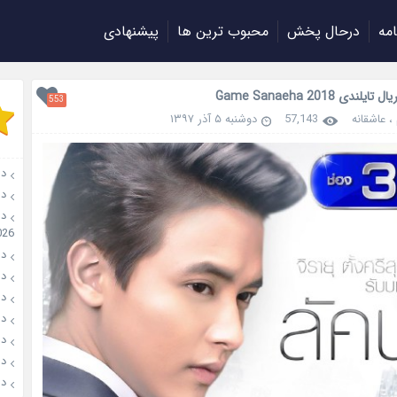
امه
درحال پخش
محبوب ترین ها
پیشنهادی
لندی Game Sanaeha 2018
553
،
عاشقانه
57,143
دوشنبه ۵ آذر ۱۳۹۷
دانل
دان
026
دانل
دانل
دانل
دانلو
دانل
دان
دانل