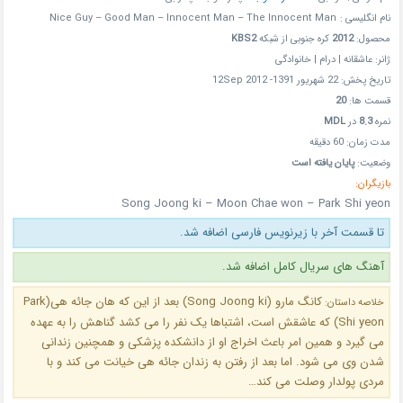
نام انگلیسی :
Nice Guy – Good Man – Innocent Man – The Innocent Man
محصول:
2012
کره جنوبی از شبکه
KBS2
ژانر: عاشقانه | درام | خانوادگی
تاریخ پخش: 22 شهریور 1391- 12Sep 2012
قسمت ها:
20
نمره
8.3
در
MDL
مدت زمان: 60 دقیقه
وضعیت:
پایان یافته است
بازیگران:
Song Joong ki – Moon Chae won – Park Shi yeon
تا قسمت آخر با زیرنویس فارسی اضافه شد.
آهنگ های سریال کامل اضافه شد.
کانگ مارو (Song Joong ki) بعد از این که هان جائه هی(Park
خلاصه داستان:
Shi yeon) که عاشقش است، اشتباها یک نفر را می کشد گناهش را به عهده
می گیرد و همین امر باعث اخراج او از دانشکده پزشکی و همچنین زندانی
شدن وی می شود. اما بعد از رفتن به زندان جائه هی خیانت می کند و با
مردی پولدار وصلت می کند…