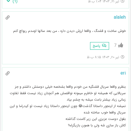
)
1
(
تیر ۲۱, ۱۴۰۳ ۱:۰۴ ب.ظ
alaleh
خوش ساخت و قشنگ ، واقعا ارزش دیدن داره ، من بعد سالها اومدم ریواچ کنم
7
پاسخ
تیر ۲۰, ۱۴۰۳ ۸:۱۵ ب.ظ
eri
بنظرم واقعا سریال قشنگیه من خودم واقعا بشخصه خیلی دوستش داشتم و جز
سریالایی که همیشه تو خاطرم میمونه نواقصش هم آنچنان زیاد نیست فقط تفاوت
زمانی زیاد بیشتر باعث میشه به چشم بیاد
نمیشه از اینجور داستانا گذشت😂 چون اینجور داستانا زیاد نیست تو کیدراما و این
سریال واقعا خوب ساخته شده
بقول دوست عزیزی این زیر کامنت گذاشته
کاش باز سازی شه ولی با همون بازیگرا🦦