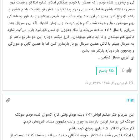
گی و چه‌وون‌ شده بودم ، که همش با خودم میگفتم امکان نداره اینا تو واقعیت بهم
حسی نداشته باشن ،قطعا یه حسایی بهم پیدا کردن ، کاش تو واقعیت باهم باشن و
باهم ازدواج کنن یعنی در این حد برام جذاب بود شیمی بینشون‌ و به طور وحشتناکی
بهم میومدن ، ولی حیف شد ، آدم های درست ولی زمان اشتباه، اگه این سریال بعد
سربازی یا سال ۲۰۱۶ ساخته می‌شد یا مثلا چه‌وون تو نسل خورشید بازی می‌کرد، شاید
عاشق هم میشدن و تا ابد باهم میموندن… آرزو میکنم دوباره این دو نفر رو باهم تو
یه سریال ببینم یا کاش همین سریال رو باز بازسازی کنن اما با همین کاپل و سون‌گی
و چه‌وون باز دوباره پارتنر هم بشن
ای آرزوی محال کجایی…
6
پاسخ
فروردین ۲, ۱۴۰۵ ۱۲:۲۸ ق.ظ
min
این سریالو فکر میکنم اواخر ۲۰۱۲ دیده بودم وقتی تازه اکسوال شده بودم سونگ
جونگ کی رو هم اولین بار میدیم چون وایب بکهیون میداد شروعش کردم.
فکر میکنم تا الان ۵ ۶ باری ریواچ کرده باشم
با اینکه قدیمی شده داستانش خوبه، اتفاقای جدید میوفته و خسته کننده نیست، از