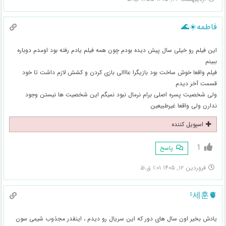
فاطمه☀️🌊
این فیلم رو خیلی سال پیش دیده بودم چون همه فیلم یادم رفته بود اومدم دوباره
ببینم
فیلم واقعا خوش ساخت بود بازیگرا عااالی بازی کردن و کشش لازم داشت تا خود
قسمت آخر دیدم
ولی شخصیت پسره اصلی برام نرمال نبود نمیگم این شخصیت ها نیستن وجود
ندارن ولی واقعا غیرطبیعین
اسپویل کننده
1
پاسخ
فروردین ۱۲, ۱۴۰۵ ۱:۰۱ ق.ظ
⁵세훈🫀
یادش بخیر اون سال های دور که این سریال رو دیدم ، اینقدر مجذوب شیمی سون