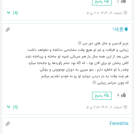
3
پاسخ
)
4
(
اسفند ۱۹, ۱۴۰۴ ۲:۰۱ ق.ظ
⁵세훈🫀
عزیزِ قدیمی و سال های دور من 🙂
زیبایی و ظرافت و غم تو هیچ وقت مشابه‌یی نداشته و نخواهد داشت
حتی بعد از این همه سال باز هم سریالی شبیه تو ساخته و پرداخته نشد
کاش پخش تو برای الان بود ، که اگه بود تمام رکورد‌ها رو جابه‌جا میکرد
چقدر با تو خاطره دارم ، منو میبری به دوران نوجوونی و بچگی
هر چند وقت یه بار دیدن دوباره تو رو به خودم تقدیم میکنم
که چون سراسر زیبایی 🙂
4
پاسخ
)
5
(
اسفند ۸, ۱۴۰۴ ۶:۵۱ ق.ظ
Fereshte