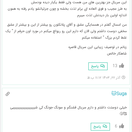
این سریال جز بهترین های من هست ولی فقط یکبار دیده بودمش
به طرز عجیب و فوق العاده ای برام لذت بخشه و چون جزئیاتشو یادم رفته به همون
اندازه اولین بار دیدنش لذت میبرم
من امسال گفتم در همسایگی عشق و آقای پلانکتون رو بیشتر از این و بیشتر از عشق
مخفی دوست داشتم ولی الان که دارم این رو ریواچ میکنم در مورد اون حرفم از ” یک
غلط کردم بزرگ ” استفاده میکنم
زبانم در توصیف زیبایی این سریال قاصره
شاهکار خالص
13
پاسخ
آذر ۲۲, ۱۴۰۳ ۱۱:۱۲ ب.ظ
Suga🐱
خیلی دوستت داشتم و دارم سریال قشنگم و سونگ‌ جونگ کی شیییییییییییییییییی
🥰🤧
6
پاسخ