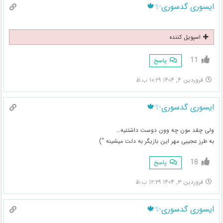
ایسوری گدسوری✨️🍁
اسپویل کننده
11
پاسخ
فروردین ۴, ۱۴۰۴ ۱۰:۲۹ ب.ظ
ایسوری گدسوری✨️🍁
ولی چقد مون چه وون دوست داشتنیه…
به طرز عجیبی مهر این بازیگر به دلت میشینه “)
18
پاسخ
فروردین ۳, ۱۴۰۴ ۱۲:۲۹ ب.ظ
ایسوری گدسوری✨️🍁