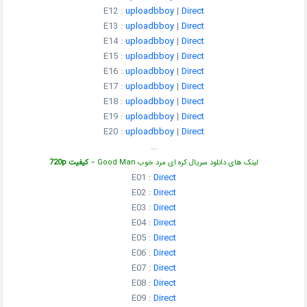
E12 :
uploadbboy
|
Direct
E13 :
uploadbboy
|
Direct
E14 :
uploadbboy
|
Direct
E15 :
uploadbboy
|
Direct
E16 :
uploadbboy
|
Direct
E17 :
uploadbboy
|
Direct
E18 :
uploadbboy
|
Direct
E19 :
uploadbboy
|
Direct
E20 :
uploadbboy
|
Direct
…
لینک های دانلود سریال کره ای مرد خوب Good Man –
کیفیت 720p
E01 :
Direct
E02 :
Direct
E03 :
Direct
E04 :
Direct
E05 :
Direct
E06 :
Direct
E07 :
Direct
E08 :
Direct
E09 :
Direct