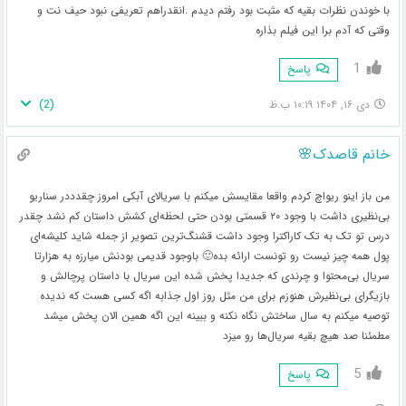
با خوندن نظرات بقیه که مثبت بود رفتم دیدم .انقدراهم تعریفی نبود حیف نت و
وقتی که آدم برا این فیلم بذاره
1
پاسخ
)
2
(
دی ۱۶, ۱۴۰۴ ۱۰:۱۹ ب.ظ
خانم قاصدک🌸
من باز اینو ریواچ کردم واقعا مقایسش میکنم با سریالای آبکی امروز چقدددر سناریو
بی‌نظیری داشت با وجود ۲۰ قسمتی بودن حتی لحظه‌ای کشش داستان کم نشد چقدر
درس تو تک به تک کاراکترا وجود داشت قشنگ‌ترین تصویر از جمله شاید کلیشه‌ای
پول همه چیز نیست رو تونست ارائه بده🙂 باوجود قدیمی بودنش میارزه به هزارتا
سریال بی‌محتوا و چرندی که جدیدا پخش شده این سریال با داستان پرچالش و
بازیگرای بی‌نظیرش هنوزم برای من مثل روز اول جذابه اگه کسی هست که ندیده
توصیه میکنم به سال ساختش نگاه نکنه و ببینه این اگه همین الان پخش میشد
مطمئنا صد هیچ بقیه سریال‌ها رو میزد
5
پاسخ