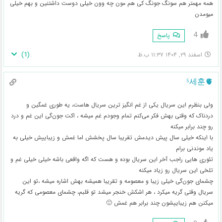
همه مهمتر هم سونگ جونگ کی هم مون چه وون خیلی دوست داشتنین و بهم خیلی
میومدن
4
پاسخ
)
1
(
اسفند ۲۹, ۱۴۰۴ ۱۱:۳۷ ب.ظ
⁵세훈🫀
ولی بنظرم این سریال یکی از غم انگیز ترین سریال هاست، یه طوری غمگین و
دردناک که وقتی بهش فکر می‌کنم تمام وجودم غم میشه ، اکت جون‌گی این غم و درد
رو چند برابر میکنه
با اینکه خیلی سال پیش دیدمش تقریبا سال پخشش اما غمش و زیباییش خیلی به
یاد موندنی برام
تئوری هایی راجب آخر این سریال بوده و هست که اگه واقعی باشه خیلی خیلی غم و
تلخی این سریال رو زیاد میکنه
چشمای جون‌گی خیلی زیبا و معصومه و تقریبا همیشه بهش اشاره میشه ،تو این
سریال وقتی گریه میکرد ، هر اشکش خنجر میشد تو قلبم، چشمای معصومی که گریه
میکنن هم زیباییشون‌ چند برابر هم غمش 🙂