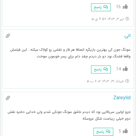
16
پاسخ
تیر ۳, ۱۴۰۳ ۴:۵۲ ق.ظ
الی
سونگ جون کی بهترین بازیگره انصافا هر فاز و نقشی رو کولاک میکنه . این فیلمش
واقعا قشنگ بود دو بار دیدم چقد دلم برای پسر خوبمون سوخت
14
پاسخ
خرداد ۳۱, ۱۴۰۳ ۶:۰۶ ب.ظ
Zareylid
جزو اولین سریالایی بود که دیدم عاشق سونگ جونکی شدم ولی خدایی دختره نقش
دوم خیلی زیباست شکل عروسکه
5
پاسخ