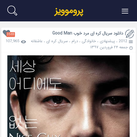
≡
پروموویز
دانلود سریال کره ای مرد خوب Good Man
3569
2012
،
پیشنهادی
،
خانوادگی
،
درام
،
سریال کره ای
،
عاشقانه
107,965
جمعه ۲۴ فروردین ۱۳۹۷