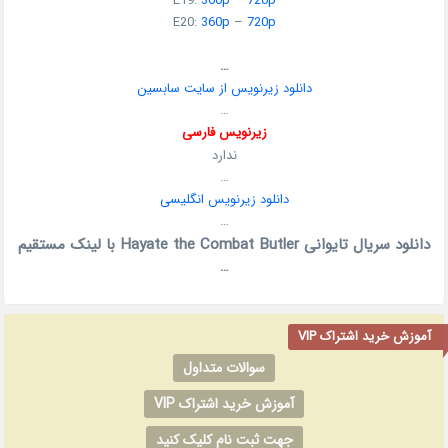
E19:
360p
–
720p
E20:
360p
–
720p
…
دانلود زیرنویس از سایت سابسین
…
زیرنویس فارسی
ندارد
…
دانلود زیرنویس انگلیسی
…
دانلود سریال تایوانی Hayate the Combat Butler با لینک مستقیم
…
آموزش خرید اشتراک VIP
سوالات متداول
آموزش خرید اشتراک VIP
جهت ثبت نام کلیک کنید