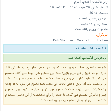
ژانر: عاشقانه | کمدی | درام
تاریخ پخش: 29 خرداد 1390 – 19Jun2011
قسمت ها:
20
روزهای پخش: شنبه ها
مدت زمان: 45 دقیقه
وضعیت:
پایان یافته است
بازیگران:
Park Shin hye – George Hu – Tia Lee
تا قسمت آخر اضافه شد.
زیرنویس انگلیسی اضافه شد.
خلاصه داستان: حیات مردی است که زیر بار بدهی های پدر و مادرش قرار
دارد. او که هیچ راهی برای بازپرداخت این بدهی های پیدا نمی کند، تصمیم
می گیرد تا وارد دنیای آدم ربایی و جنایت شود. اما در همین ایام او یک دختر
را از دست یک آدم ربای واقعی نجات می دهد. بعدا معلوم می شود که او وارث
یک شرکت بسیار بزرگ است که بسیار مورد تهدید قرار می گیرد. برای همین
پدر و مادرش تصمیم می گیرند تا حیات را برای محافظت از این دختر استخدام
کنند و در ازای آن بدهی های حیات را پرداخت کنند …