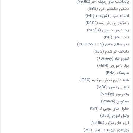
یادداشت‌ های ردیف آخر (Netflix)
دشمن سلطنتی من (SBS)
افسانه سرباز آشپزخانه (tvN)
زندگیتو پرورش بده (KBS2)
یک درس حسابی (Netflix)
ثبت عشق (tvN)
قدر مطلق عشق (COUPANG TV)
دلباخته تو شدم (SBS)
قلمرو طلا (Disney+)
بهار لاجوردی (MBN)
مترسک (ENA)
همه داریم تلاش میکنیم (jTBC)
تاج بی‌ نقص (MBC)
واندرفولز (Netflix)
معکوس (Wavve)
سلول های یومی 3 (tvN)
وکیل ارواح (SBS)
آرزو های مرگبار (Netflix)
رویاهای دیوانه‌ وار بتنی (tvN)