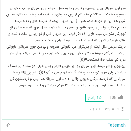
من این سریالو چون زیرنویس فارسی نداره کامل ندیدم ولی سریال جالب و کیوتی
میخوره باشه^-^ داستانشم فک کنم از روی یه وبتون یا انیمه ایه و خب به نظرم صدای
شین هه این تو دوبله شده هس=( این سریال برخلاف کلیشه هایی که همیشه
دیدیم دختره پولدار و پسره فقیره و همین جالبش کرده. مدل موی شین هه این تو
کوچیکتر نشونش میده طوری که فکر کردم این سریال قبل از تو زیبایی ساخته شده و
وقتی فهمیدم شین هه این تو 21 ساله بوده پرام ریخت خخخخ
بازیگر مردش مثل اینکه از بازیگرای مرد تایوانی معروفه ولی من چون سریالای تایوانی
رو دنبال نمیکنم نمیشناسمش. کاش این سریال هم ترجمه ی فارسی میشد و اینقدر
مورد کم لطفی قرار نمیگرفت=(((
پروموویز جانم میشه این سریال رو زیر نویس فارسی بزنی خیلی دوست دارم قشنگ
ببینمش ولی چون ترجمه نداره قشنگ نمیفهمم چی میگن=((( پلییییززززز!!! وسط
سریالایی که ترجمه میکنی هرچن وقتی به داد این سریالا هم برس و ترجمشون کن
لطفاااا… امیدوارم این سریال ترجمه بشه تا بتونم ببینمش و لذت ببرم. مرسی
108
پاسخ
آذر ۱۱, ۱۳۹۹ ۸:۵۲ ق.ظ
Fatemeh