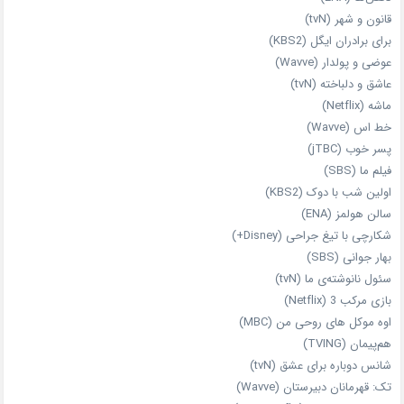
قانون و شهر (tvN)
برای برادران ایگل (KBS2)
عوضی و پولدار (Wavve)
عاشق و دلباخته (tvN)
ماشه (Netflix)
خط اس (Wavve)
پسر خوب (jTBC)
فیلم ما (SBS)
اولین شب با دوک (KBS2)
سالن هولمز (ENA)
شکارچی با تیغ جراحی (Disney+)
بهار جوانی (SBS)
سئول نانوشته‌ی ما (tvN)
بازی مرکب 3 (Netflix)
اوه موکل های روحی من (MBC)
هم‌پیمان (TVING)
شانس دوباره برای عشق (tvN)
تک: قهرمانان دبیرستان (Wavve)