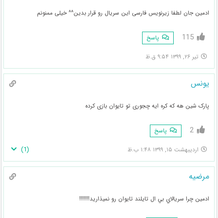
ادمین جان لطفا زیرنویس فارسی این سریال رو قرار بدین^^ خیلی ممنونم
115
پاسخ
تیر ۲۶, ۱۳۹۹ ۹:۵۴ ق.ظ
یونس
پارک شین هه که کره ایه چجوری تو تایوان بازی کرده
2
پاسخ
)
1
(
اردیبهشت ۱۵, ۱۳۹۹ ۱:۴۸ ب.ظ
مرضيه
ادمين چرا سريالاي بي ال تايلند تايوان رو نميذاريد!!!!!!!