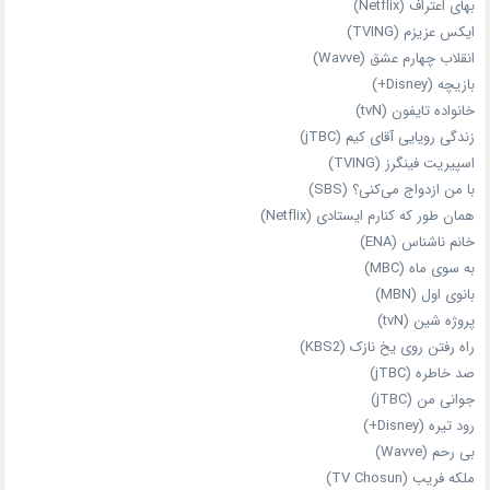
بهای اعتراف (Netflix)
ایکس عزیزم (TVING)
انقلاب چهارم عشق (Wavve)
بازیچه (Disney+)
خانواده تایفون (tvN)
زندگی رویایی آقای کیم (jTBC)
اسپیریت فینگرز (TVING)
با من ازدواج می‌کنی؟ (SBS)
همان‌ طور که کنارم ایستادی (Netflix)
خانم ناشناس (ENA)
به سوی ماه (MBC)
بانوی اول (MBN)
پروژه شین (tvN)
راه رفتن روی یخ نازک (KBS2)
صد خاطره (jTBC)
جوانی من (jTBC)
رود تیره (Disney+)
بی‌ رحم (Wavve)
ملکه فریب (TV Chosun)