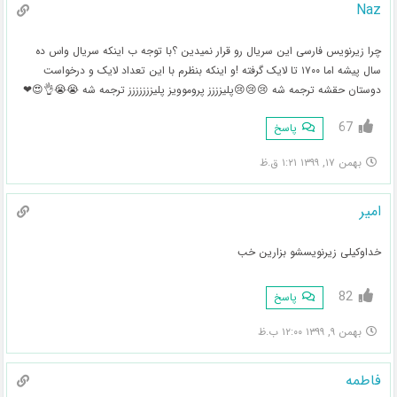
Naz
چرا زیرنویس فارسی این سریال رو قرار نمیدین ؟با توجه ب اینکه سریال واس ده
سال پیشه اما ۱۷۰۰ تا لایک گرفته !و اینکه بنظرم با این تعداد لایک و درخواست
دوستان حقشه ترجمه شه 😢😢😢پلیزززز پروموویز پلیززززززز ترجمه شه 😭😭👌😍❤
67
پاسخ
بهمن ۱۷, ۱۳۹۹ ۱:۲۱ ق.ظ
امیر
خداوکیلی زیرنویسشو بزارین خب
82
پاسخ
بهمن ۹, ۱۳۹۹ ۱۲:۰۰ ب.ظ
فاطمه