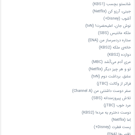
شانستو بچسب (KBS1)
جینی، آرزو کن (Netflix)
آشوب (Disney+)
نوش جان، اعلیحضرت! (tvN)
ملکه‌ مانتیس (SBS)
ستاره دردسرساز من (ENA)
خانه‌ی ملکه (KBS2)
دوازده (KBS2)
مری آدم می‌کُشد (MBC)
تو و هر چیز دیگر (Netflix)
عشق، برداشت دوم (tvN)
فراتر از وکالت (jTBC)
سفر دوست‌ داشتنی من (Channel A)
تلاش پیروزمندانه (SBS)
مرد خوب (jTBC)
دوست دخترم یه مرده! (KBS2)
اِما (Netflix)
پست فطرت (Disney+)
ناقص‌ها (ENA)