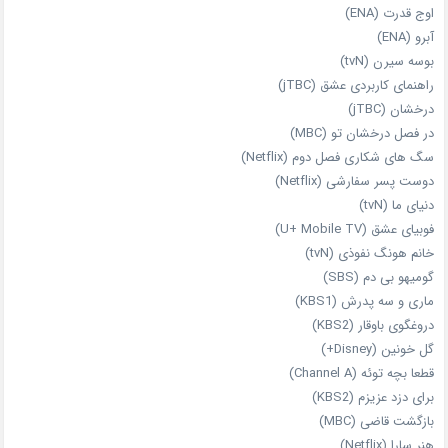
اوج قدرت (ENA)
آبرو (ENA)
بوسه سیرن (tvN)
راهنمای کاربردی عشق (jTBC)
درخشان (jTBC)
در فصل درخشان تو (MBC)
سگ های شکاری فصل دوم (Netflix)
دوست‌ پسر سفارشی (Netflix)
دنیای ما (tvN)
فوبیای عشق (U+ Mobile TV)
خانم هونگ نفوذی (tvN)
گومیهو بی دم (SBS)
ماری و سه پدرش (KBS1)
دروغگوی باوقار (KBS2)
گل خونین (Disney+)
قطعا بچه توئه (Channel A)
برای دزد عزیزم (KBS2)
بازگشت قاضی (MBC)
هنر سارا (Netflix)