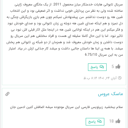
سریال تایوانی هایات خدمتکار مبارز محصول 2011: از یک مانگای معروف ژاپنی
ساخته شده ولی به نظر من پردازش خوبی نداشت و اثر ضعیفی بود و این انتخاب
شین هه رو دوست نداشتم. من پیشنهادش نمیکنم چون هم بازی بازیگراش چنگی به
دل نمیزد و هم اینکه صدای شین هه دوبله ی زبان تایوانی بود و صدای خودش نبود
و فکر میکنم این هم در اینکه توانایی شین هه در اینجا مثل اثار قبلی اش نبود بی
تاثیر نبود. اما با این حال کاملا سلیقه ای هست و افراد مختلفی هم این سریال رو
دوست داشتن و زمان خودش معروف شد و همزمان از دو شبکه ی تایوانی هم پخش
میشد. با همه ی اینا ها داستان جالبی داشت و میشد کار جذابی ازش در بیاد. امتیاز
من به این سریال 6.75/10
5
پاسخ
آبان ۲۴, ۱۴۰۱ ۸:۱۴ ب.ظ
ماسک عروس
سلام ببخشید زیرنویس فارسی این سریال موجوده میشه اضافش کنین ادمین جان
18
پاسخ