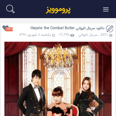
≡
پروموویز
دانلود سریال تایوانی Hayate the Combat Butler
1880
2011
،
سریال تایوانی
17,770
یکشنبه ۱۱ شهریور ۱۳۹۷