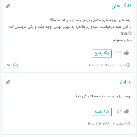
کانگ هان
اینم مثل تربچه های مکعبی کیمچی مظلوم واقع شده☹
با این همه درخواست امیدوارم بالاخره یه روزی بهش توجه بشه و یکی ترجمش کنه
🙂🙏🌸
خیلی ممنونم
19
پاسخ
)
2
(
خرداد ۴, ۱۴۰۰ ۶:۳۶ ب.ظ
Zahra
پروموویز جان خب ترجمه اش کن دیگه
64
پاسخ
اسفند ۱۳, ۱۳۹۹ ۷:۱۹ ب.ظ