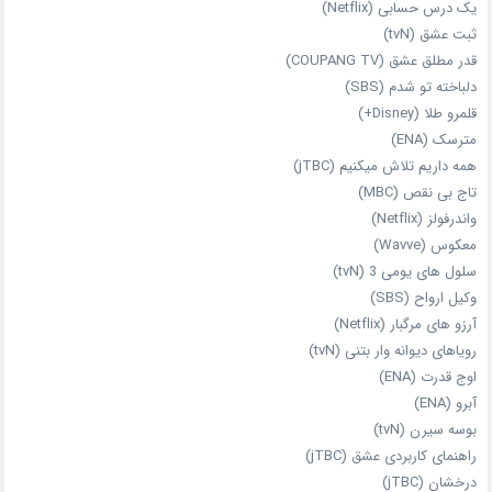
یک درس حسابی (Netflix)
ثبت عشق (tvN)
قدر مطلق عشق (COUPANG TV)
دلباخته تو شدم (SBS)
قلمرو طلا (Disney+)
مترسک (ENA)
همه داریم تلاش میکنیم (jTBC)
تاج بی‌ نقص (MBC)
واندرفولز (Netflix)
معکوس (Wavve)
سلول های یومی 3 (tvN)
وکیل ارواح (SBS)
آرزو های مرگبار (Netflix)
رویاهای دیوانه‌ وار بتنی (tvN)
اوج قدرت (ENA)
آبرو (ENA)
بوسه سیرن (tvN)
راهنمای کاربردی عشق (jTBC)
درخشان (jTBC)