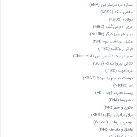
ستاره دردسرساز من (ENA)
خانه‌ی ملکه (KBS2)
دوازده (KBS2)
مری آدم می‌کُشد (MBC)
تو و هر چیز دیگر (Netflix)
عشق، برداشت دوم (tvN)
فراتر از وکالت (jTBC)
سفر دوست‌ داشتنی من (Channel A)
تلاش پیروزمندانه (SBS)
مرد خوب (jTBC)
دوست دخترم یه مرده! (KBS2)
اِما (Netflix)
پست فطرت (Disney+)
ناقص‌ها (ENA)
قانون و شهر (tvN)
برای برادران ایگل (KBS2)
عوضی و پولدار (Wavve)
عاشق و دلباخته (tvN)
ماشه (Netflix)