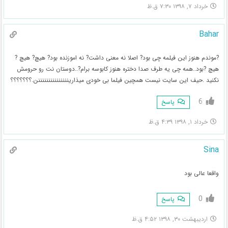
خرداد ۷, ۱۳۹۸ ۷:۳۰ ق.ظ
Bahar
?موندم هنوز این فیلمه چی بود? اصلا نه معنی داشت? نه اموزنده بود? هیچ? هیچ ?
هیچ ?بود..همه چی یه طرف صدا دختره هنوز کابوسه برام?..دوستان نت رو حرومش
نکنید .حیف این سایت نیست همچین فیلما بی خودی میذارینننننننننننننننن.؟؟؟؟؟؟؟
6
پاسخ
خرداد ۱, ۱۳۹۸ ۴:۳۹ ق.ظ
Sina
واقعا عالی بود
0
پاسخ
اردیبهشت ۳۰, ۱۳۹۸ ۴:۵۲ ق.ظ