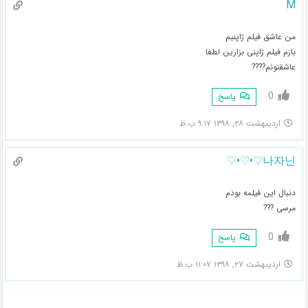
M
من عاشق فیلم ژاپنیم
بازم فیلم ژاپنی بزارین لطفا
عاشقتونم????
0
پاسخ
اردیبهشت ۲۸, ۱۳۹۸ ۹:۱۷ ب.ظ
나자닌♡•♡•♡
دنبال این فیلمه بودم
مرسی ???
0
پاسخ
اردیبهشت ۲۷, ۱۳۹۸ ۱۱:۰۷ ب.ظ