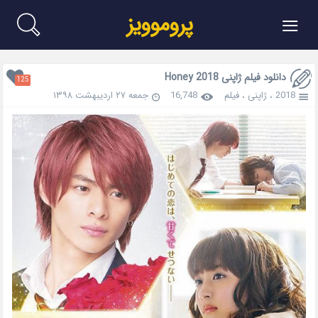
≡
پروموویز
دانلود فیلم ژاپنی Honey 2018
125
2018
،
ژاپنی
،
فیلم
16,748
جمعه ۲۷ اردیبهشت ۱۳۹۸