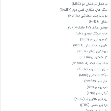
در فصل درخشان تو (MBC)
سگ های شکاری فصل دوم (Netflix)
دوست‌ پسر سفارشی (Netflix)
دنیای ما (tvN)
فوبیای عشق (U+ Mobile TV)
خانم هونگ نفوذی (tvN)
گومیهو بی دم (SBS)
ماری و سه پدرش (KBS1)
دروغگوی باوقار (KBS2)
گل خونین (Disney+)
قطعا بچه توئه (Channel A)
برای دزد عزیزم (KBS2)
بازگشت قاضی (MBC)
هنر سارا (Netflix)
تب بهاری (tvN)
آیدل من (ENA)
روزهای طلایی ما (KBS2)
فردایی حتمی (jTBC)
وکیل مردم (tvN)