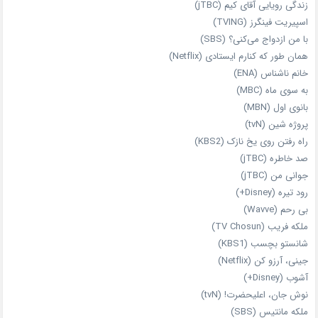
زندگی رویایی آقای کیم (jTBC)
اسپیریت فینگرز (TVING)
با من ازدواج می‌کنی؟ (SBS)
همان‌ طور که کنارم ایستادی (Netflix)
خانم ناشناس (ENA)
به سوی ماه (MBC)
بانوی اول (MBN)
پروژه شین (tvN)
راه رفتن روی یخ نازک (KBS2)
صد خاطره (jTBC)
جوانی من (jTBC)
رود تیره (Disney+)
بی‌ رحم (Wavve)
ملکه فریب (TV Chosun)
شانستو بچسب (KBS1)
جینی، آرزو کن (Netflix)
آشوب (Disney+)
نوش جان، اعلیحضرت! (tvN)
ملکه‌ مانتیس (SBS)