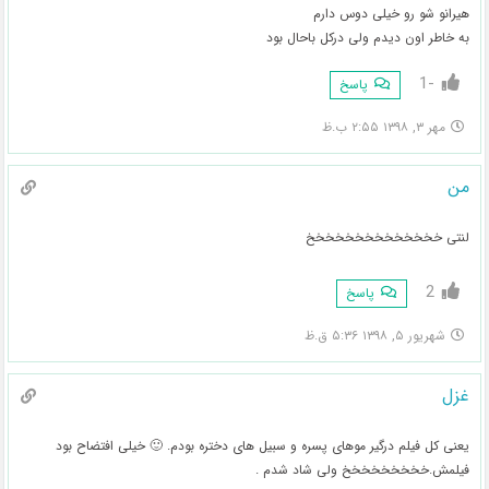
هیرانو شو رو خیلی دوس دارم
به خاطر اون دیدم ولی درکل باحال بود
-1
پاسخ
مهر ۳, ۱۳۹۸ ۲:۵۵ ب.ظ
من
لنتی خخخخخخخخخخخخخخ
2
پاسخ
شهریور ۵, ۱۳۹۸ ۵:۳۶ ق.ظ
غزل
یعنی کل فیلم درگیر موهای پسره و سبیل های دختره بودم. 🙂 خیلی افتضاح بود
فیلمش.خخخخخخخخخ ولی شاد شدم .