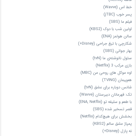
خط اس (Wavve)
پسر خوب (jTBC)
فیلم ما (SBS)
اولین شب با دوک (KBS2)
سالن هولمز (ENA)
شکارچی با تیغ جراحی (Disney+)
بهار جوانی (SBS)
سئول نانوشته‌ی ما (tvN)
بازی مرکب 3 (Netflix)
اوه موکل های روحی من (MBC)
هم‌پیمان (TVING)
شانس دوباره برای عشق (tvN)
تک: قهرمانان دبیرستان (Wavve)
با طعم و سلیقه تو (ENA, Netflix)
قصر تسخیر شده (SBS)
بخشش برای هیچ‌کدام (Netflix)
پمپاژ عشق سالم (KBS2)
نه پازل (Disney+)