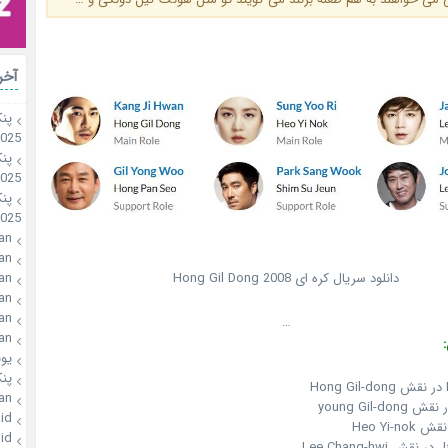
آخر
پن
2025
پن
2025
پن
2025
an
an
an
دانلود سریال کره ای Hong Gil Dong 2008
an
an
…
an
یو
پن
an
id
id
Lee