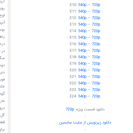
آرزو 
E10:
540p
–
720p
رویا
E11:
540p
–
720p
اوج 
E12:
540p
–
720p
آبرو (
E13:
540p
–
720p
بوسه
E14:
540p
–
720p
راهن
E15:
540p
–
720p
درخش
E16:
540p
–
720p
E17:
540p
–
720p
در ف
E18:
540p
–
720p
سگ ه
E19:
540p
–
720p
دوست
E20:
540p
–
720p
دنیای
E21:
540p
–
720p
فوبیای
E22:
540p
–
720p
خانم
E23:
540p
–
720p
گومی
E24:
540p
–
720p
ماری
…
دروغ
دانلود قسمت ویژه:
720p
گل خو
…
قطعا 
دانلود زیرنویس از سایت سابسین
…
برای