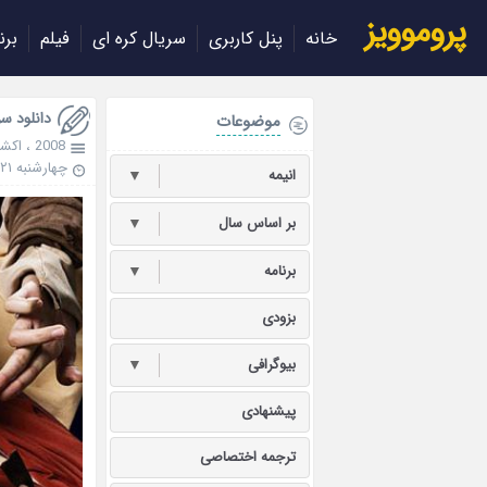
پروموویز
خانه
پنل کاربری
سریال کره ای
فیلم
برن
دانلود سریال کره
موضوعات
2008
،
اکش
چهارشنبه ۲۱ شهریور ۱۳۹۷
انیمه
▼
بر اساس سال
▼
برنامه
▼
بزودی
بیوگرافی
▼
پیشنهادی
ترجمه اختصاصی