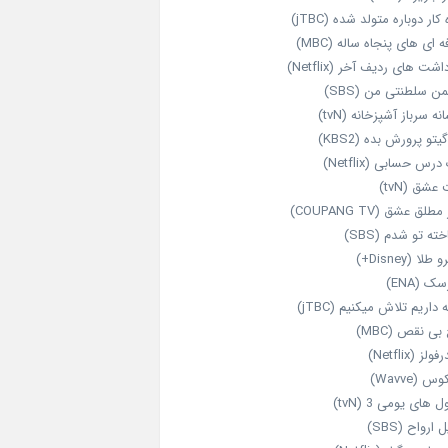
‌ کار دوباره‌ متولد شده (jTBC)
‌ ای‌ های پنجاه‌ ساله (MBC)
اشت‌ های ردیف آخر (Netflix)
ن سلطنتی من (SBS)
نه سرباز آشپزخانه (tvN)
یتو پرورش بده (KBS2)
رس حسابی (Netflix)
عشق (tvN)
طلق عشق (COUPANG TV)
خته تو شدم (SBS)
طلا (Disney+)
ک (ENA)
داریم تلاش میکنیم (jTBC)
بی‌ نقص (MBC)
ولز (Netflix)
 (Wavve)
 های یومی 3 (tvN)
 ارواح (SBS)