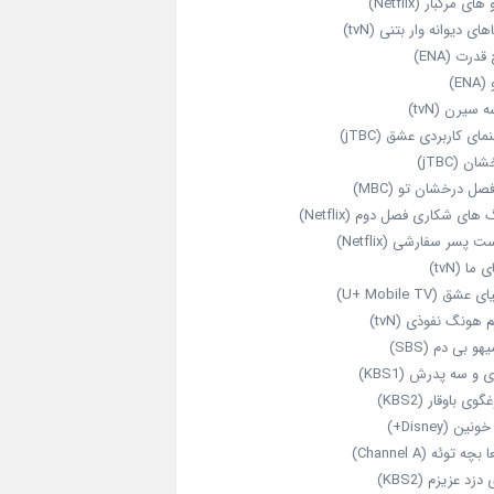
های مرگبار (Netflix)
های دیوانه‌ وار بتنی (tvN)
قدرت (ENA)
ENA)
 سیرن (tvN)
مای کاربردی عشق (jTBC)
ان (jTBC)
صل درخشان تو (MBC)
ای شکاری فصل دوم (Netflix)
‌ پسر سفارشی (Netflix)
 ما (tvN)
 عشق (U+ Mobile TV)
 هونگ نفوذی (tvN)
هو بی دم (SBS)
 و سه پدرش (KBS1)
گوی باوقار (KBS2)
نین (Disney+)
بچه توئه (Channel A)
 دزد عزیزم (KBS2)