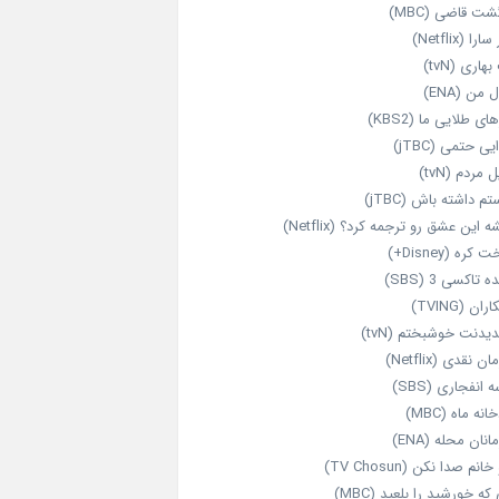
شت قاضی (MBC)
را (Netflix)
هاری (tvN)
 من (ENA)
ای طلایی ما (KBS2)
یی حتمی (jTBC)
 مردم (tvN)
م داشته باش (jTBC)
 این عشق رو ترجمه کرد؟ (Netflix)
کره (Disney+)
ه تاکسی 3 (SBS)
ران (TVING)
دیدنت خوشبختم (tvN)
ن نقدی (Netflix)
 انفجاری (SBS)
انه ماه (MBC)
انان محله (ENA)
انم صدا نکن (TV Chosun)
که خورشید را بلعید (MBC)