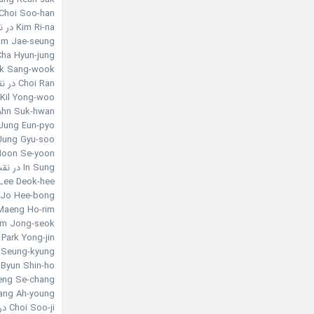
Choi Soo-han در نقش young Chang-hwi
Kim Ri-na در نقش Seo Eun-hye
Kim Jae-seung در نقش g In-hyeong
Cha Hyun-jung در نقش ng Mal-nyeo
Park Sang-wook در نقش oo-geun
Choi Ran در نقش Court lady Noh
Kil Yong-woo در نقش Minister Hong Pan-seo
Ahn Suk-hwan در نقش nister Seo Yoon-sub
Jung Eun-pyo در نقش he monk Hye-myung
Jung Gyu-soo در نقش he elder Heo
Moon Se-yoon در نقش . Yeon
In Sung در نقش Chi-soo
Lee Deok-hee در نقش Mrs. Kim
Jo Hee-bong در نقش King Gwanghae
Maeng Ho-rim در نقش hoi Seung-ji
Kim Jong-seok در نقش ch Go
Park Yong-jin در نقش Eunuch Jang
Choi Seung-kyung در نقش 
Byun Shin-ho در نقش Hal Meom
Maeng Se-chang در نق
Jang Ah-young در نقش m Chung
Choi Soo-ji در نقش Queen Inmok