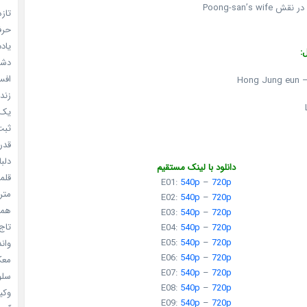
تازه
حرفه
یادد
:
دشم
افسا
Hong Jung eun –
زندگ
یک د
ثبت 
قدر م
دلبا
دانلود با لینک مستقیم
قلمرو 
E01:
540p
–
720p
مترس
E02:
540p
–
720p
همه 
E03:
540p
–
720p
تاج 
E04:
540p
–
720p
E05:
540p
–
720p
واندرف
E06:
540p
–
720p
معکوس
E07:
540p
–
720p
سلول
E08:
540p
–
720p
وکیل
E09:
540p
–
720p