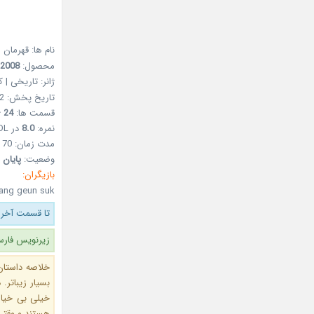
نام ها: قهرمان – هو
محصول:
2008
ژانر: تاریخی | 
تاریخ پخش: 12 دی 1386 – 02Jan2008
قسمت ها:
24 + 1 (ویژه)
نمره:
8.0
در MDL
مدت زمان: 70 دقیقه
وضعیت:
پایان 
بازیگران:
Jang geun suk
تا قسمت آخر 
زیرنویس فارس
خلاصه داستان:
بسیار زیباتر.
خیلی بی خیال
هستند و وقتی