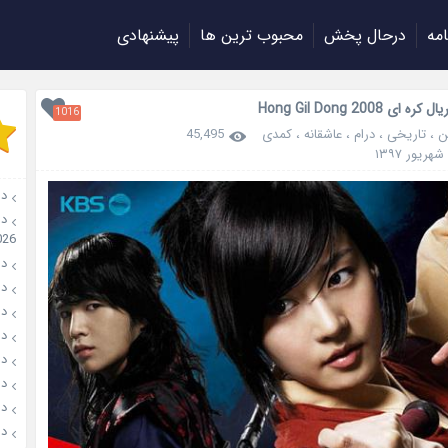
امه
درحال پخش
محبوب ترین ها
پیشنهادی
 ای Hong Gil Dong 2008
1016
ن
،
تاریخی
،
درام
،
عاشقانه
،
کمدی
45,495
دان
026
دانل
دانل
دانلو
دانل
دان
دانل
دانل
دانل