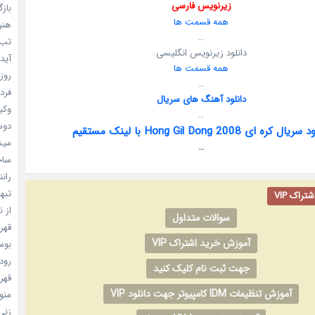
زیرنویس فارسی
بازگ
همه قسمت ها
هنر سا
…
تب ب
دانلود زیرنویس انگلیسی
آیدل
همه قسمت ها
روزه
…
فردا
دانلود آهنگ های سریال
وکیل
…
دوست
یال کره ای Hong Gil Dong 2008 با لینک مستقیم
میشه
…
ساخت 
رانند
تبهکا
راک VIP
از ن
سوالات متداول
قهرما
آموزش خرید اشتراک VIP
بوسه
رودخ
جهت ثبت نام کلیک کنید
قهرم
آموزش تنظیمات IDM کامپیوتر جهت دانلود VIP
منو خ
زنی 