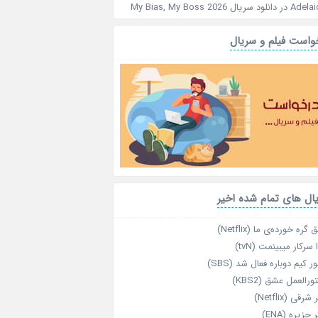
Adelai
در
دانلود سریال My Bias, My Boss 2026
واست فیلم و سریال
ال های تمام شده اخیر
گره خورده‌ی ما (Netflix)
 سرکار میبینمت (tvN)
ر کیم دوباره فعال شد (SBS)
رالعمل عشق (KBS2)
رقی (Netflix)
 جزیره (ENA)