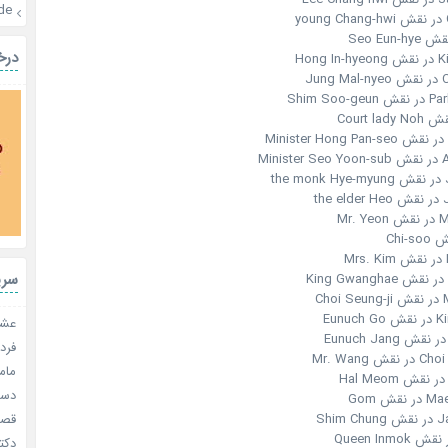
de
درخ
Hon
Ju
Shim S
Mi
t
t
Mr
سری
C
Eunu
عشق 
فردا
Mr. Wang
مامو
دستو
ش Gom
قصر ش
Shi
دکتر