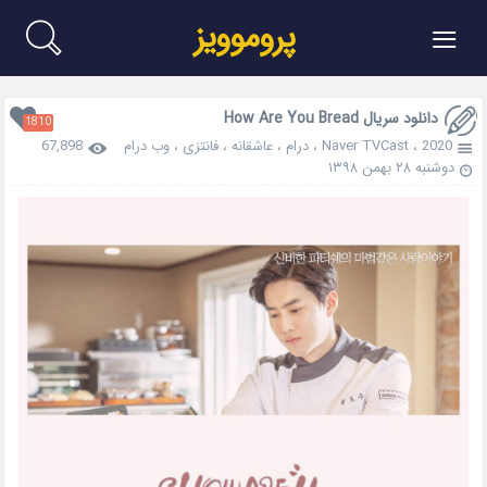
≡
پروموویز
دانلود سریال How Are You Bread
1810
2020
،
Naver TVCast
،
درام
،
عاشقانه
،
فانتزی
،
وب درام
67,898
دوشنبه ۲۸ بهمن ۱۳۹۸