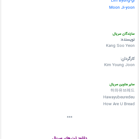
Lim Byung-gi
Moon Ji-yoon
سازندگان سریال:
نویسنده:
Kang Soo Yeon
کارگردان:
Kim Young Joon
سایر عناوین سریال:
하와유브레드
Hawayubeuredeu
How Are U Bread
***
دانلود تیزرهای سریال