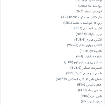
بوسه انفجاری (SBS)
رودخانه ماه (MBC)
قهرمانان محله (ENA)
منو خانم صدا نکن (TV Chosun)
زنی که خورشید را بلعید (MBC)
آخرین تابستان (KBS2)
بهای اعتراف (Netflix)
ایکس عزیزم (TVING)
انقلاب چهارم عشق (Wavve)
بازیچه (Disney+)
خانواده تایفون (tvN)
زندگی رویایی آقای کیم (jTBC)
اسپیریت فینگرز (TVING)
با من ازدواج می‌کنی؟ (SBS)
همان‌ طور که کنارم ایستادی (Netflix)
خانم ناشناس (ENA)
به سوی ماه (MBC)
بانوی اول (MBN)
پروژه شین (tvN)