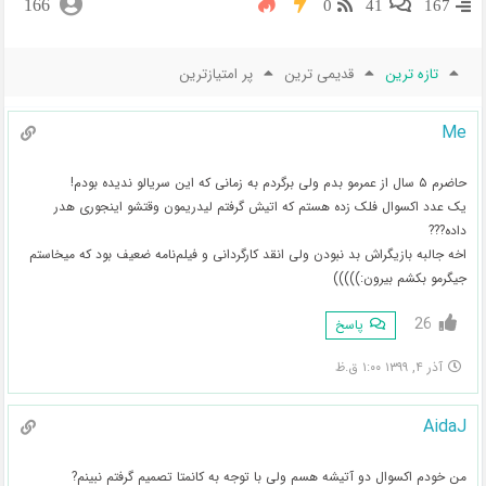
166
0
41
167
تازه ترین
قدیمی ترین
پر امتیازترین
Me
حاضرم ۵ سال از عمرمو بدم ولی برگردم به زمانی که این سریالو ندیده بودم!
یک عدد اکسوال فلک زده هستم که اتیش گرفتم لیدریمون وقتشو‌ اینجوری هدر
داده???
اخه جالبه بازیگراش بد نبودن ولی انقد کارگردانی و فیلم‌نامه ضعیف بود که میخاستم
جیگرمو بکشم بیرون:)))))
26
پاسخ
آذر ۴, ۱۳۹۹ ۱:۰۰ ق.ظ
AidaJ
من خودم اکسوال دو آتیشه هسم ولی با توجه به کانمتا تصمیم گرفتم نبینم?