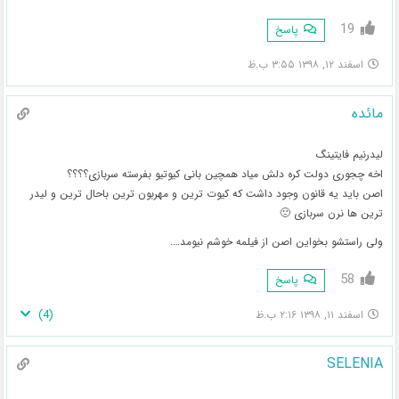
19
پاسخ
اسفند ۱۲, ۱۳۹۸ ۳:۵۵ ب.ظ
مائده
لیدرنیم فایتینگ
اخه چجوری دولت کره دلش میاد همچین بانی کیوتیو بفرسته سربازی؟؟؟؟
اصن باید یه قانون وجود داشت که کیوت ترین و مهربون ترین باحال ترین و لیدر
ترین ها نرن سربازی 🙁
ولی راستشو بخواین اصن از فیلمه خوشم نیومد….
58
پاسخ
)
4
(
اسفند ۱۱, ۱۳۹۸ ۲:۱۶ ب.ظ
SELENIA