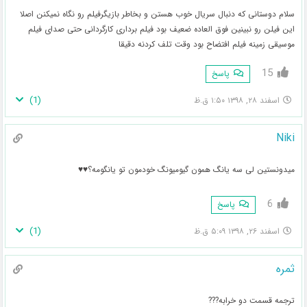
سلام دوستانی که دنبال سریال خوب هستن و بخاطر بازیگر‌فیلم رو نگاه نمیکنن اصلا
این فیلن رو نبینین فوق العاده ضعیف بود فیلم برداری کارگردانی حتی صدای فیلم
موسیقی زمینه فیلم افتضاح بود وقت تلف کردنه دقیقا
15
پاسخ
)
1
(
اسفند ۲۸, ۱۳۹۸ ۱:۵۰ ق.ظ
Niki
میدونستین لی سه یانگ همون گیومیونگ خودمون تو یانگومه؟♥♥
6
پاسخ
)
1
(
اسفند ۲۶, ۱۳۹۸ ۵:۰۹ ق.ظ
ثمره
ترجمه قسمت دو خرابه???