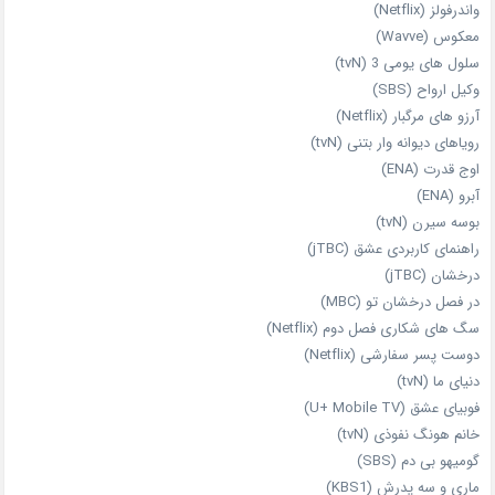
واندرفولز (Netflix)
معکوس (Wavve)
سلول های یومی 3 (tvN)
وکیل ارواح (SBS)
آرزو های مرگبار (Netflix)
رویاهای دیوانه‌ وار بتنی (tvN)
اوج قدرت (ENA)
آبرو (ENA)
بوسه سیرن (tvN)
راهنمای کاربردی عشق (jTBC)
درخشان (jTBC)
در فصل درخشان تو (MBC)
سگ های شکاری فصل دوم (Netflix)
دوست‌ پسر سفارشی (Netflix)
دنیای ما (tvN)
فوبیای عشق (U+ Mobile TV)
خانم هونگ نفوذی (tvN)
گومیهو بی دم (SBS)
ماری و سه پدرش (KBS1)