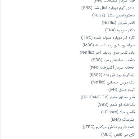
فردا سرکار میبینمت (tvN)
مامور کیم دوباره فعال شد (SBS)
دستورالعمل عشق (KBS2)
قصر شرقی (Netflix)
دکتر جزیره (ENA)
تازه‌ کار دوباره‌ متولد شده (jTBC)
حرفه‌ ای‌ های پنجاه‌ ساله (MBC)
یادداشت‌ های ردیف آخر (Netflix)
دشمن سلطنتی من (SBS)
افسانه سرباز آشپزخانه (tvN)
زندگیتو پرورش بده (KBS2)
یک درس حسابی (Netflix)
ثبت عشق (tvN)
قدر مطلق عشق (COUPANG TV)
دلباخته تو شدم (SBS)
قلمرو طلا (Disney+)
مترسک (ENA)
همه داریم تلاش میکنیم (jTBC)
تاج بی‌ نقص (MBC)