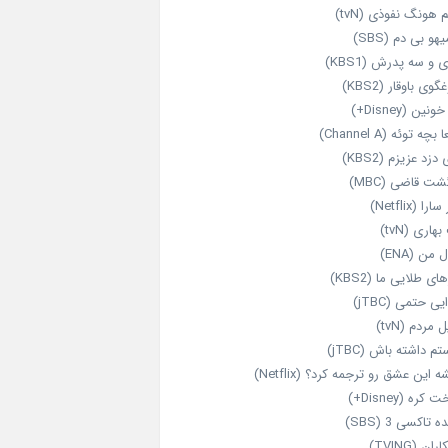
 هونگ نفوذی (tvN)
هو بی دم (SBS)
 و سه پدرش (KBS1)
گوی باوقار (KBS2)
نین (Disney+)
بچه توئه (Channel A)
 دزد عزیزم (KBS2)
شت قاضی (MBC)
را (Netflix)
هاری (tvN)
 من (ENA)
ای طلایی ما (KBS2)
یی حتمی (jTBC)
 مردم (tvN)
م داشته باش (jTBC)
 این عشق رو ترجمه کرد؟ (Netflix)
کره (Disney+)
ه تاکسی 3 (SBS)
ران (TVING)