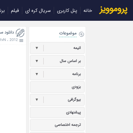
پروموویز
خانه
پنل کاربری
سریال کره ای
فیلم
برن
دانلود سریال کره
موضوعات
،
tvN
،
2012
انیمه
▼
بر اساس سال
▼
برنامه
▼
بزودی
بیوگرافی
▼
پیشنهادی
ترجمه اختصاصی