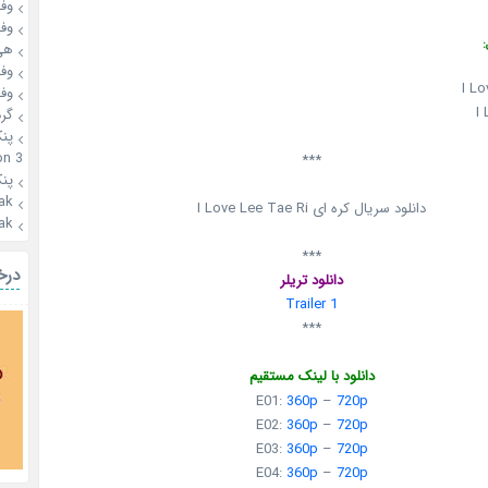
وفـ
وفـ
:
هی
وفـ
I Lo
وفـ
I
گرد
پن
n 3
***
پن
ak
دانلود سریال کره ای I Love Lee Tae Ri
ak
***
درخ
دانلود تریلر
Trailer 1
***
دانلود با لینک مستقیم
E01:
360p
–
720p
E02:
360p
–
720p
E03:
360p
–
720p
E04:
360p
–
720p