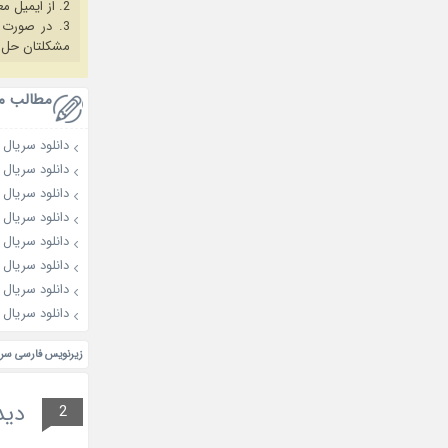
2. از ایمیل معتبر برای ثبت نام استفاده کنید.
3. در صورت بروز هرگونه مشکل در خرید، ابتدا
مشکلتان حل 
مطالب م
دانلود سریال My Bias, My Boss 2026
دانلود سریال Dream to You 2026
دانلود سریال Love on the Menu 2026
دانلود سریال The Apartment Job 2026
دانلود سریال Spooky in Love 2026
دانلود سریال The Husband 2026
دانلود سریال OK! Let’s Get Divorced 2026
دانلود سریال My Idol, My Debut 2026
زیرنویس فارسی سریال کره ای i
دید
2