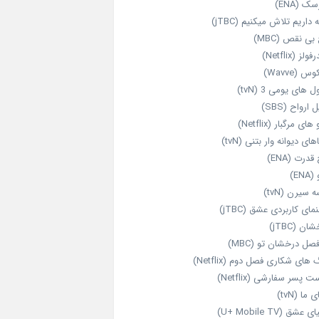
ک (ENA)
داریم تلاش میکنیم (jTBC)
بی‌ نقص (MBC)
ولز (Netflix)
 (Wavve)
 های یومی 3 (tvN)
 ارواح (SBS)
های مرگبار (Netflix)
های دیوانه‌ وار بتنی (tvN)
قدرت (ENA)
ENA)
 سیرن (tvN)
مای کاربردی عشق (jTBC)
ان (jTBC)
صل درخشان تو (MBC)
ای شکاری فصل دوم (Netflix)
‌ پسر سفارشی (Netflix)
 ما (tvN)
 عشق (U+ Mobile TV)