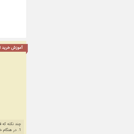
آموزش خرید اشت
چند نکته که ق
1. در هنگام خرید حتما از آخرین نسخه مروگر فایرفاکس یا کروم استفاده کنید.