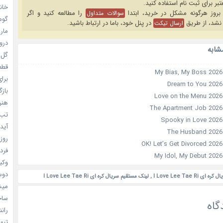
خانم
را مطالعه کنید و اگر
سوالات متداول
گومی
نشد، از طریق
در پنل خود، باما در ارتباط باشید.
ارسال تیکت
ماری
دروغ
شابه
گل خو
قطعا 
برای
بازگ
هنر سا
تب ب
آیدل
روزه
فردا
وکیل
دوست
I Love Lee Tae R
,
لینک مستقیم سریال کره ای I Love Lee Tae Ri
میشه
ساخت 
گاه
رانند
تبهکا