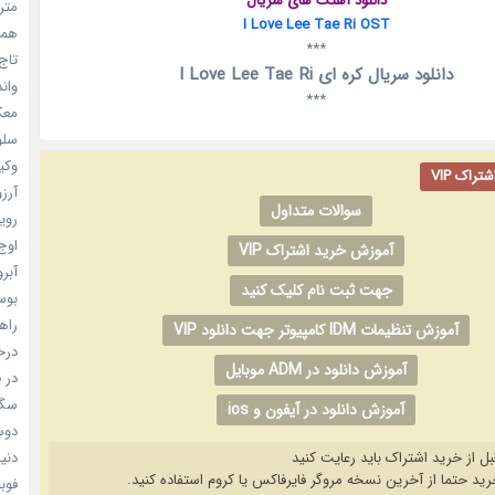
دانلود آهنگ های سریال
مترس
I Love Lee Tae Ri OST
همه 
***
تاج 
دانلود سریال کره ای I Love Lee Tae Ri
واندرف
***
معکوس
سلول
وکیل
راک VIP
آرزو 
سوالات متداول
رویا
اوج 
آموزش خرید اشتراک VIP
آبرو (
جهت ثبت نام کلیک کنید
بوسه
راهن
آموزش تنظیمات IDM کامپیوتر جهت دانلود VIP
درخش
آموزش دانلود در ADM موبایل
در ف
سگ ه
آموزش دانلود در آیفون و ios
دوست
بل از خرید اشتراک باید رعایت کنید
دنیای
فوبیای