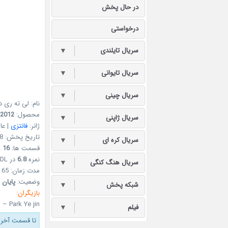
در حال پخش
درخواستی
سریال تایلندی
▼
سریال تایوانی
▼
سریال چینی
▼
نام: لی ته ری
محصول:
2012
سریال ژاپنی
▼
ژانر:
فانتزی
| عا
تاریخ پخش: 08 خرداد 1391 – 28May 2012
سریال کره ای
▼
قسمت ها:
16
نمره
6.8
در MDL
سریال هنگ کنگی
▼
مدت زمان: 65 دقیقه
وضعیت:
پایان 
شبکه پخش
▼
بازیگران:
– Park Ye jin
فیلم
▼
تا قسمت آخر 