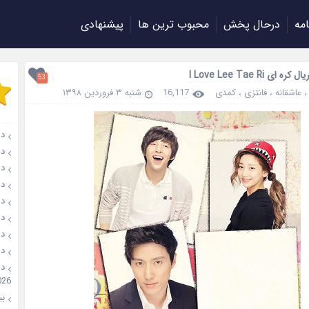
امه
درحال پخش
محبوب ترین ها
پیشنهادی
 ای I Love Lee Tae Ri
53
عاشقانه
،
فانتزی
،
کمدی
16,117
شنبه ۳ فروردین ۱۳۹۸
دانل
دانلو
دانل
دان
دانل
دانل
دانل
دانل
026
بیو