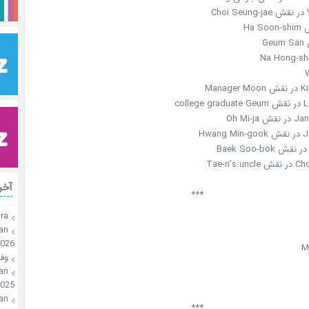
C
Mana
col
Oh Mi-
Hwa
Tae-ri’
آخر
***
ra
an
2026
M
وفـ
an
025
an
***