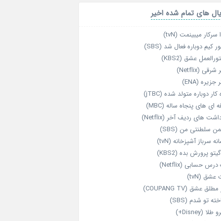
ال های تمام شده اخیر
 سرکار میبینمت (tvN)
ر کیم دوباره فعال شد (SBS)
رالعمل عشق (KBS2)
رقی (Netflix)
 جزیره (ENA)
‌ کار دوباره‌ متولد شده (jTBC)
‌ ای‌ های پنجاه‌ ساله (MBC)
اشت‌ های ردیف آخر (Netflix)
ن سلطنتی من (SBS)
نه سرباز آشپزخانه (tvN)
یتو پرورش بده (KBS2)
رس حسابی (Netflix)
عشق (tvN)
طلق عشق (COUPANG TV)
خته تو شدم (SBS)
طلا (Disney+)