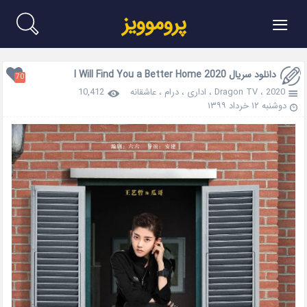
≡
پروموویز
دانلود سریال I Will Find You a Better Home 2020
70
2020
،
Dragon TV
،
اداری
،
درام
،
عاشقانه
10,412
دوشنبه ۱۲ خرداد ۱۳۹۹