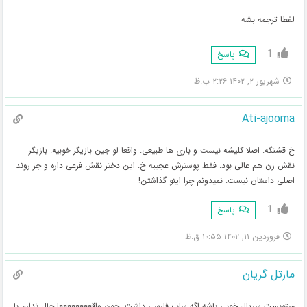
لفطا ترجمه بشه
1
پاسخ
شهریور ۲, ۱۴۰۲ ۲:۲۶ ب.ظ
Ati-ajooma
خ قشنگه. اصلا کلیشه نیست و باری ها طبیعی. واقعا لو جین بازیگر خوبیه. بازیگر
نقش زن هم عالی بود. فقط پوسترش عجیبه خ. این دختر نقش فرعی داره و جز روند
اصلی داستان نیست. نمیدونم چرا اینو گذاشتن!
1
پاسخ
فروردین ۱۱, ۱۴۰۲ ۱۰:۵۵ ق.ظ
مارتل گریان
میتونست سریال خوبی باشه اگه ساب فارسی داشت…چون واقععععععععا حال ندارم با