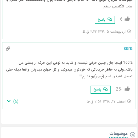
ساب انگلیسی ببینم
6
پاسخ
اردیبهشت ۵, ۱۳۹۹ ۲:۲۲ ق.ظ
sara
100% اینجا جای چنین حرفی نیست..و شاید به نوعی این حرف از پستی من
باشه..ولی به خاطر جریاناتی که خودتون میدونید و کل جهان میدونن واقعا دیگه حتی
تحمل شنیدن اسم (چین)رو ندارم!!!..
-25
پاسخ
)
6
(
اسفند ۱۷, ۱۳۹۸ ۲:۵۶ ق.ظ
موضوعات