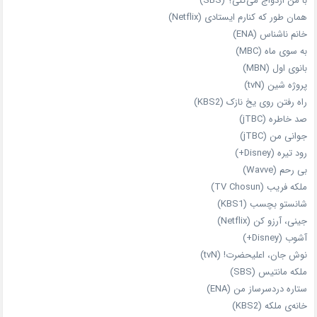
با من ازدواج می‌کنی؟ (SBS)
همان‌ طور که کنارم ایستادی (Netflix)
خانم ناشناس (ENA)
به سوی ماه (MBC)
بانوی اول (MBN)
پروژه شین (tvN)
راه رفتن روی یخ نازک (KBS2)
صد خاطره (jTBC)
جوانی من (jTBC)
رود تیره (Disney+)
بی‌ رحم (Wavve)
ملکه فریب (TV Chosun)
شانستو بچسب (KBS1)
جینی، آرزو کن (Netflix)
آشوب (Disney+)
نوش جان، اعلیحضرت! (tvN)
ملکه‌ مانتیس (SBS)
ستاره دردسرساز من (ENA)
خانه‌ی ملکه (KBS2)