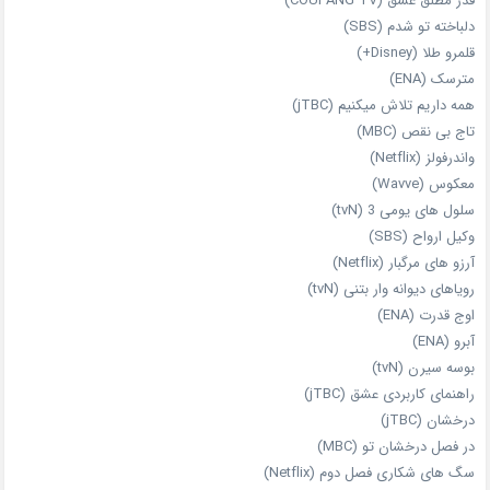
قدر مطلق عشق (COUPANG TV)
دلباخته تو شدم (SBS)
قلمرو طلا (Disney+)
مترسک (ENA)
همه داریم تلاش میکنیم (jTBC)
تاج بی‌ نقص (MBC)
واندرفولز (Netflix)
معکوس (Wavve)
سلول های یومی 3 (tvN)
وکیل ارواح (SBS)
آرزو های مرگبار (Netflix)
رویاهای دیوانه‌ وار بتنی (tvN)
اوج قدرت (ENA)
آبرو (ENA)
بوسه سیرن (tvN)
راهنمای کاربردی عشق (jTBC)
درخشان (jTBC)
در فصل درخشان تو (MBC)
سگ های شکاری فصل دوم (Netflix)