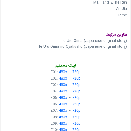
Mai Fang Zi De Ren
An Jia
Home
عناوین مرتبط:
Ie Uru Onna (Japanese original story)
Ie Uru Onna no Gyakushu (Japanese original story)
.
.
لینک مستقیم
E01:
480p
–
720p
E02:
480p
–
720p
E03:
480p
–
720p
E04:
480p
–
720p
E05:
480p
–
720p
E06:
480p
–
720p
E07:
480p
–
720p
E08:
480p
–
720p
E09:
480p
–
720p
E10:
480p
–
720p