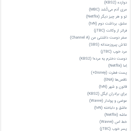
دوازده (KBS2)
مری آدم می‌کُشد (MBC)
تو و هر چیز دیگر (Netflix)
عشق، برداشت دوم (tvN)
فراتر از وکالت (jTBC)
سفر دوست‌ داشتنی من (Channel A)
تلاش پیروزمندانه (SBS)
مرد خوب (jTBC)
دوست دخترم یه مرده! (KBS2)
اِما (Netflix)
پست فطرت (Disney+)
ناقص‌ها (ENA)
قانون و شهر (tvN)
برای برادران ایگل (KBS2)
عوضی و پولدار (Wavve)
عاشق و دلباخته (tvN)
ماشه (Netflix)
خط اس (Wavve)
پسر خوب (jTBC)