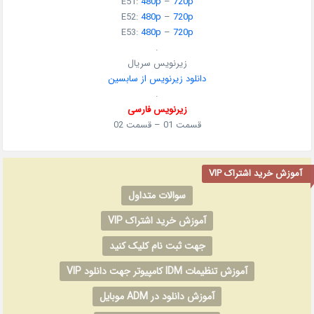
E51:
480p
–
720p
E52:
480p
–
720p
E53:
480p
–
720p
.
زیرنویس سریال
دانلود زیرنویس از سابسین
.
زیرنویس فارسی
قسمت 01 – قسمت 02
آموزش خرید اشتراک VIP
سوالات متداول
آموزش خرید اشتراک VIP
جهت ثبت نام کلیک کنید
آموزش تنظیمات IDM کامپیوتر جهت دانلود VIP
آموزش دانلود در ADM موبایل