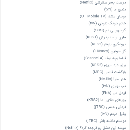
دوست‌ پسر سفارشی (Netflix)
دنیای ما (tvN)
فوبیای عشق (U+ Mobile TV)
خانم هونگ نفوذی (tvN)
گومیهو بی دم (SBS)
ماری و سه پدرش (KBS1)
دروغگوی باوقار (KBS2)
گل خونین (Disney+)
قطعا بچه توئه (Channel A)
برای دزد عزیزم (KBS2)
بازگشت قاضی (MBC)
هنر سارا (Netflix)
تب بهاری (tvN)
آیدل من (ENA)
روزهای طلایی ما (KBS2)
فردایی حتمی (jTBC)
وکیل مردم (tvN)
دوستم داشته باش (jTBC)
میشه این عشق رو ترجمه کرد؟ (Netflix)