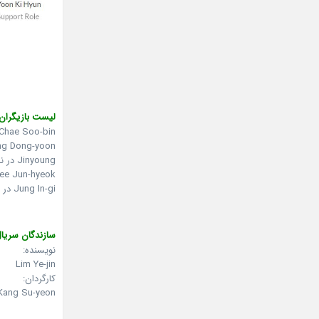
لیست بازیگران:
Chae Soo-bin در نقش Yoon Hae-rim
Jang Dong-yoon در نقش -seok
Jinyoung در نقش Oh Dong-kyeong
Lee Jun-hyeok در نقش  Joon-hyeok
Jung In-gi در نقش Yoon Gi-hyeon
سازندگان سریال
نویسنده:
Lim Ye-jin
کارگردان:
Kang Su-yeon