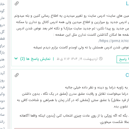
L
خانم
گومی
ن های سایت؛ ادرس سایت رو تغییر میدیدن یه اطلاع رسانی کنین و بله میدونم
ماری
می ادرس جدید رو میزارین و اطلاع میدین ولی همه ادرس کانال رو ندارن یا ممکنه
دروغ
رس جدید رو پیدا نکنن؛ تم جدید سایت مبارک! و نکته اخر بعد عوض شدن ادرس
گل خو
ه ها امکان گذاشتن کامنت ندارن مثل این صفحه :
قطعا 
https://prmz.ir/ric
برای
 عوض شدن ادرس هستش یا نه ولی اومدم کامنت بزارم دیدم نمیشه
بازگ
|
نمایش پاسخ ها
(
2
)
اردیبهشت ۱۹, ۱۴۰۴ ۷:۱۶ ق.ظ
پاسخ
هنر سا
تب ب
آیدل
C
روزه
فردا
یه زاویه دراما رو دیده و نظر داده خیلی جالبه
 دراما میخواست تقابل و رقابت عشق مدرن (عشق در یک نگاه ، بدون داشتن
وکیل
فرد مقابل) با عشق سنتی (عشقی که در گذر زمان با همراهی و شناخت کافی به
دوست
 نشون بده.
میشه
ساخت 
بگه که اگه زورکی یا از روی عادت چیزی انتخاب کنی (بدون اینکه واقعا آگاهانه
رانند
تمالا شکست میخوری.
تبهکا