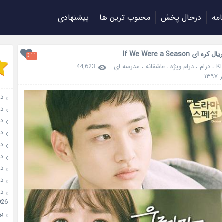
امه
درحال پخش
محبوب ترین ها
پیشنهادی
ای If We Were a Season
311
K
،
درام
،
درام ویژه
،
عاشقانه
،
مدرسه ای
44,623
دانل
دانلو
دانل
دان
دانل
دانل
دانل
دانل
026
بیو