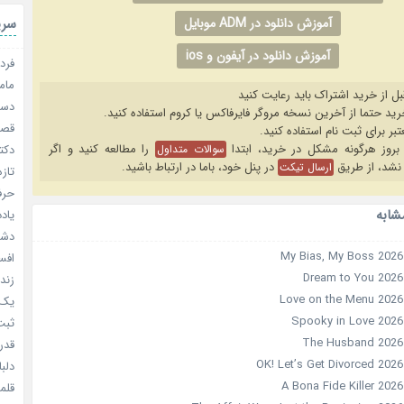
آموزش دانلود در ADM موبایل
سری
آموزش دانلود در آیفون و ios
فردا
مامو
بل از خرید اشتراک باید رعایت کنید
دستو
قصر ش
را مطالعه کنید و اگر
سوالات متداول
دکتر
نشد، از طریق
در پنل خود، باما در ارتباط باشید.
ارسال تیکت
تازه
حرفه
شابه
یادد
دشم
افسا
زندگ
یک د
ثبت 
قدر م
دلبا
قلمرو 