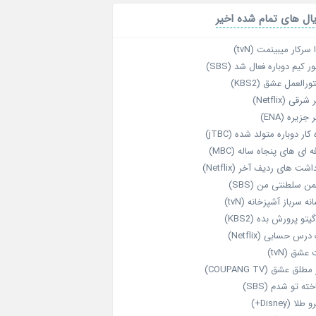
ال های تمام شده اخیر
 سرکار میبینمت (tvN)
ر کیم دوباره فعال شد (SBS)
رالعمل عشق (KBS2)
رقی (Netflix)
 جزیره (ENA)
‌ کار دوباره‌ متولد شده (jTBC)
‌ ای‌ های پنجاه‌ ساله (MBC)
اشت‌ های ردیف آخر (Netflix)
ن سلطنتی من (SBS)
نه سرباز آشپزخانه (tvN)
یتو پرورش بده (KBS2)
رس حسابی (Netflix)
عشق (tvN)
طلق عشق (COUPANG TV)
خته تو شدم (SBS)
طلا (Disney+)