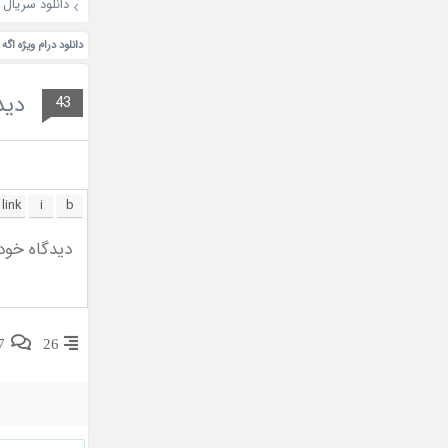
دانلود سریال The Affair Was Just the Beginning 2026
دانلود درام ویژه اگه
دید
43
7
26