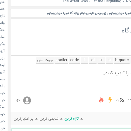
مترس
همه 
 تو یه دوران بودیم
,
زیرنویس فارسی درام ویژه اگه تو یه دوران بودیم
تاج 
واندرف
گاه
معکوس
سلول
وکیل
آرزو 
رویا
اوج 
آبرو (
بوسه
راهن
درخش
در ف
37
0
1
سگ ه
دوست
تازه ترین
قدیمی ترین
پر امتیازترین
دنیای
فوبیای