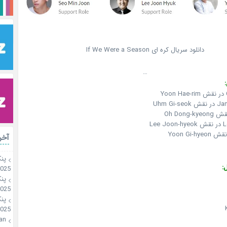
دانلود سریال کره ای If We Were a Season
…
Uhm Gi
Lee
آخر
پن
:
2025
پن
2025
پن
2025
an