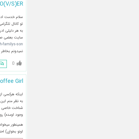
O(V/S)ER
سلام خدمت ادمی
تو کانال تلگرا
به هر دلیلی اد
سایت بعضی صفح
h-familys-son/
نمیدونم بخاطر
0
offee Girl
اینکه هرکسی از 
به نظر منم این
شناخت خاصی از 
وجود اومده) رو
همینطور میخواد 
اونو بخوای) اح