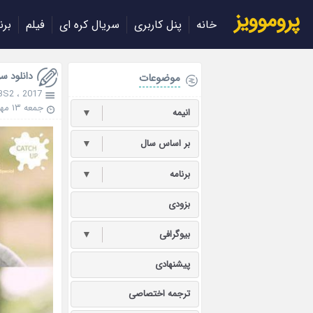
پروموویز
خانه
پنل کاربری
سریال کره ای
فیلم
برن
دانلود سریال کره 
موضوعات
BS2
،
2017
جمعه ۱۳ مهر ۱۳۹۷
انیمه
▼
بر اساس سال
▼
برنامه
▼
بزودی
بیوگرافی
▼
پیشنهادی
ترجمه اختصاصی