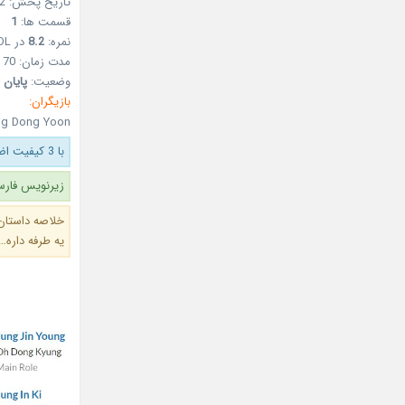
تاریخ پخش: 12 شهریور 1396 – 03Sep2017
قسمت ها:
1
نمره:
8.2
در MDL
مدت زمان: 70 دقیقه
وضعیت:
پایان 
بازیگران:
ng Dong Yoon
با 3 کیفیت اضافه شد.
زیرنویس فارس
خلاصه داستان
یه طرفه داره…