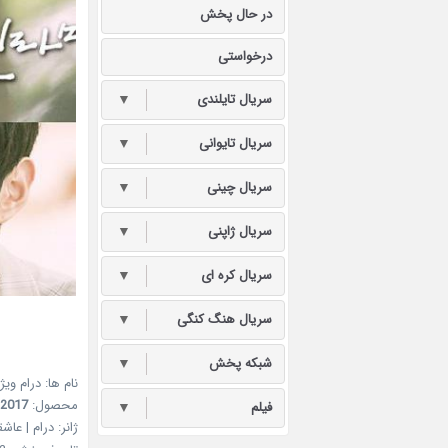
در حال پخش
درخواستی
سریال تایلندی
▼
سریال تایوانی
▼
سریال چینی
▼
سریال ژاپنی
▼
سریال کره ای
▼
سریال هنگ کنگی
▼
شبکه پخش
▼
نام ها: درام ویژ
محصول:
2017
فیلم
▼
ژانر: درام | عاش