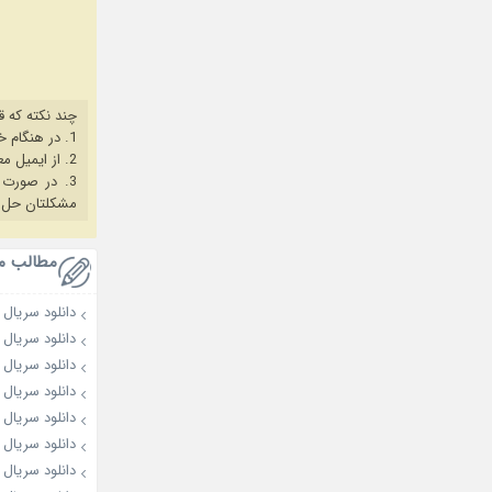
چند نکته که ق
1. در هنگام خرید حتما از آخرین نسخه مروگر فایرفاکس یا کروم استفاده کنید.
2. از ایمیل معتبر برای ثبت نام استفاده کنید.
3. در صورت بروز هرگونه مشکل در خرید، ابتدا
مشکلتان حل 
مطالب م
دانلود سریال My Bias, My Boss 2026
دانلود سریال Dream to You 2026
دانلود سریال Love on the Menu 2026
دانلود سریال Spooky in Love 2026
دانلود سریال The Husband 2026
دانلود سریال OK! Let’s Get Divorced 2026
دانلود سریال A Bona Fide Killer 2026