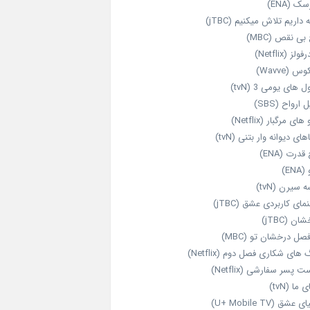
ک (ENA)
داریم تلاش میکنیم (jTBC)
بی‌ نقص (MBC)
ولز (Netflix)
 (Wavve)
 های یومی 3 (tvN)
 ارواح (SBS)
های مرگبار (Netflix)
های دیوانه‌ وار بتنی (tvN)
قدرت (ENA)
ENA)
 سیرن (tvN)
مای کاربردی عشق (jTBC)
ان (jTBC)
صل درخشان تو (MBC)
ای شکاری فصل دوم (Netflix)
‌ پسر سفارشی (Netflix)
 ما (tvN)
 عشق (U+ Mobile TV)