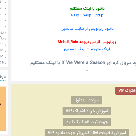
an
an
دانلود با لینک مستقیم
an
480p
|
540p
|
720p
an
…
an
دانلود زیرنویس از سایت سابسین
یو
…
پن
زیرنویس فارسی ترجمه Mehdi_Rain
an
لینک مترجم
–
لینک مستقیم
id
…
id
ل کره ای If We Were a Season با لینک مستقیم
de
…
درخ
راک VIP
سوالات متداول
آموزش خرید اشتراک VIP
جهت ثبت نام کلیک کنید
آموزش تنظیمات IDM کامپیوتر جهت دانلود VIP