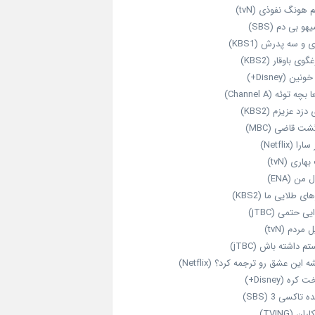
 هونگ نفوذی (tvN)
هو بی دم (SBS)
 و سه پدرش (KBS1)
گوی باوقار (KBS2)
نین (Disney+)
بچه توئه (Channel A)
 دزد عزیزم (KBS2)
شت قاضی (MBC)
را (Netflix)
هاری (tvN)
 من (ENA)
ای طلایی ما (KBS2)
یی حتمی (jTBC)
 مردم (tvN)
م داشته باش (jTBC)
 این عشق رو ترجمه کرد؟ (Netflix)
کره (Disney+)
ه تاکسی 3 (SBS)
ران (TVING)