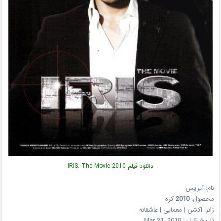
دانلود فیلم IRIS: The Movie 2010
نام: آیریس
محصول:
2010
کره
ژانر: اکشن | معمایی | عاشقانه
تاریخ اکران: Mar 21, 2010