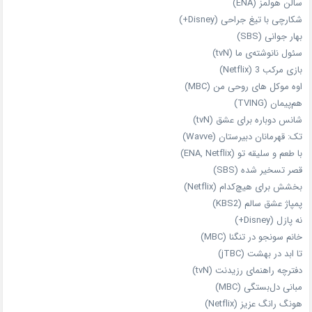
سالن هولمز (ENA)
شکارچی با تیغ جراحی (Disney+)
بهار جوانی (SBS)
سئول نانوشته‌ی ما (tvN)
بازی مرکب 3 (Netflix)
اوه موکل های روحی من (MBC)
هم‌پیمان (TVING)
شانس دوباره برای عشق (tvN)
تک: قهرمانان دبیرستان (Wavve)
با طعم و سلیقه تو (ENA, Netflix)
قصر تسخیر شده (SBS)
بخشش برای هیچ‌کدام (Netflix)
پمپاژ عشق سالم (KBS2)
نه پازل (Disney+)
خانم سونجو در تنگنا (MBC)
تا ابد در بهشت (jTBC)
دفترچه راهنمای رزیدنت (tvN)
مبانی دل‌بستگی (MBC)
هونگ رانگ عزیز (Netflix)