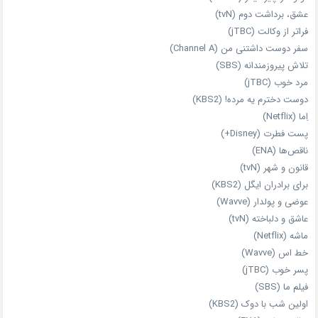
عشق، برداشت دوم (tvN)
فراتر از وکالت (jTBC)
سفر دوست‌ داشتنی من (Channel A)
تلاش پیروزمندانه (SBS)
مرد خوب (jTBC)
دوست دخترم یه مرده! (KBS2)
اِما (Netflix)
پست فطرت (Disney+)
ناقص‌ها (ENA)
قانون و شهر (tvN)
برای برادران ایگل (KBS2)
عوضی و پولدار (Wavve)
عاشق و دلباخته (tvN)
ماشه (Netflix)
خط اس (Wavve)
پسر خوب (jTBC)
فیلم ما (SBS)
اولین شب با دوک (KBS2)