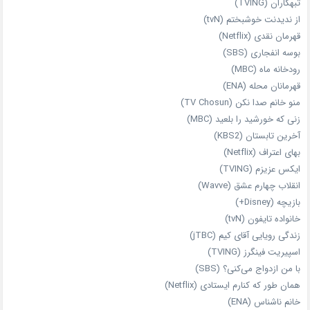
تبهکاران (TVING)
از ندیدنت خوشبختم (tvN)
قهرمان نقدی (Netflix)
بوسه انفجاری (SBS)
رودخانه ماه (MBC)
قهرمانان محله (ENA)
منو خانم صدا نکن (TV Chosun)
زنی که خورشید را بلعید (MBC)
آخرین تابستان (KBS2)
بهای اعتراف (Netflix)
ایکس عزیزم (TVING)
انقلاب چهارم عشق (Wavve)
بازیچه (Disney+)
خانواده تایفون (tvN)
زندگی رویایی آقای کیم (jTBC)
اسپیریت فینگرز (TVING)
با من ازدواج می‌کنی؟ (SBS)
همان‌ طور که کنارم ایستادی (Netflix)
خانم ناشناس (ENA)