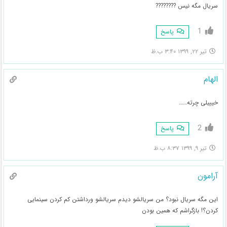
سریال مگه نیس ????????
1
پاسخ
تیر ۲۲, ۱۳۹۹ ۳:۴۰ ب.ظ
الهام
خیییلی چرته……
2
پاسخ
تیر ۹, ۱۳۹۹ ۸:۳۷ ب.ظ
آرامون
این مگه سریال نبود؟ من سریالشو دیدم سریالشو ورداشتن کم کردن سینمایی
کردن؟! بازگراشم که همین بودن