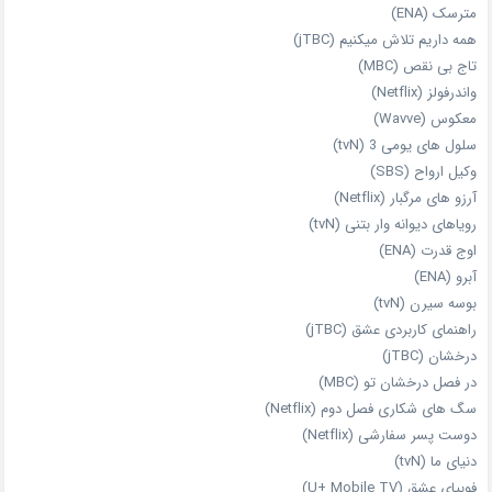
مترسک (ENA)
همه داریم تلاش میکنیم (jTBC)
تاج بی‌ نقص (MBC)
واندرفولز (Netflix)
معکوس (Wavve)
سلول های یومی 3 (tvN)
وکیل ارواح (SBS)
آرزو های مرگبار (Netflix)
رویاهای دیوانه‌ وار بتنی (tvN)
اوج قدرت (ENA)
آبرو (ENA)
بوسه سیرن (tvN)
راهنمای کاربردی عشق (jTBC)
درخشان (jTBC)
در فصل درخشان تو (MBC)
سگ های شکاری فصل دوم (Netflix)
دوست‌ پسر سفارشی (Netflix)
دنیای ما (tvN)
فوبیای عشق (U+ Mobile TV)