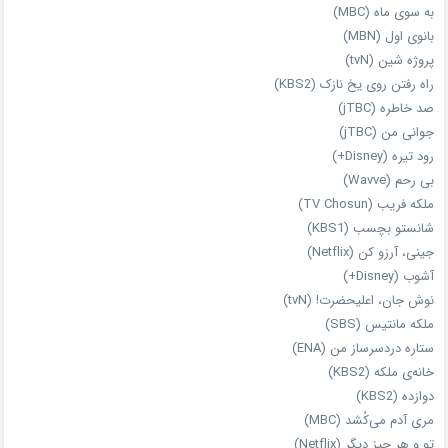
به سوی ماه (MBC)
بانوی اول (MBN)
پروژه شین (tvN)
راه رفتن روی یخ نازک (KBS2)
صد خاطره (jTBC)
جوانی من (jTBC)
رود تیره (Disney+)
بی‌ رحم (Wavve)
ملکه فریب (TV Chosun)
شانستو بچسب (KBS1)
جینی، آرزو کن (Netflix)
آشوب (Disney+)
نوش جان، اعلیحضرت! (tvN)
ملکه‌ مانتیس (SBS)
ستاره دردسرساز من (ENA)
خانه‌ی ملکه (KBS2)
دوازده (KBS2)
مری آدم می‌کُشد (MBC)
تو و هر چیز دیگر (Netflix)