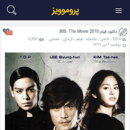
≡
پروموویز
دانلود فیلم IRIS: The Movie 2010
117
2010
،
اکشن
،
عاشقانه
،
فیلم
،
کره ای
،
معمایی
6,936
دوشنبه ۹ تیر ۱۳۹۹