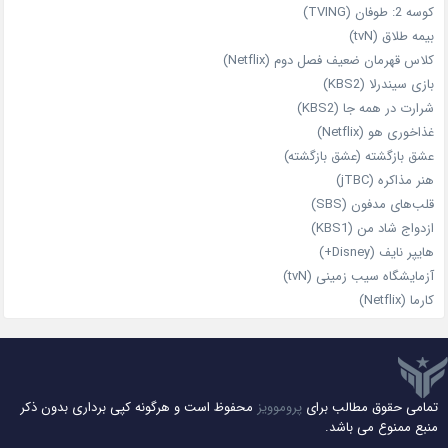
کوسه 2: طوفان (TVING)
بیمه طلاق (tvN)
کلاس قهرمان ضعیف فصل دوم (Netflix)
بازی سیندرلا (KBS2)
شرارت در همه‌ جا (KBS2)
غذاخوری هو (Netflix)
عشق بازگشته (عشق بازگشته)
هنر مذاکره (jTBC)
قلب‌های مدفون (SBS)
ازدواج شاد من (KBS1)
هایپر نایف (Disney+)
آزمایشگاه سیب‌ زمینی (tvN)
کارما (Netflix)
تمامی حقوق مطالب برای
پروموویز
محفوظ است و هرگونه کپی برداری بدون ذکر
منبع ممنوع می باشد.