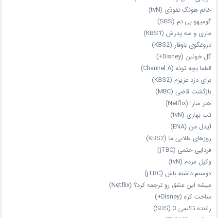
خانم هونگ نفوذی (tvN)
گومیهو بی دم (SBS)
ماری و سه پدرش (KBS1)
دروغگوی باوقار (KBS2)
گل خونین (Disney+)
قطعا بچه توئه (Channel A)
برای دزد عزیزم (KBS2)
بازگشت قاضی (MBC)
هنر سارا (Netflix)
تب بهاری (tvN)
آیدل من (ENA)
روزهای طلایی ما (KBS2)
فردایی حتمی (jTBC)
وکیل مردم (tvN)
دوستم داشته باش (jTBC)
میشه این عشق رو ترجمه کرد؟ (Netflix)
ساخت کره (Disney+)
راننده تاکسی 3 (SBS)