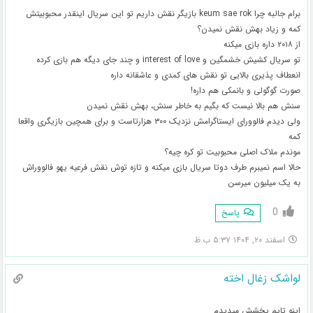
برام جالبه چرا keum sae rok بازیگر نقش داریم تو این سریال اینقدر محبوبیتش
کمه و زیاد بهش نقش نمیدن؟
از ۲۰۱۸ داره بازی میکنه
تو سریال کشیش خشمگین و interest of love و چند جای دیگه هم بازی کرده
انعطاف پذیری بالایی تو نقش های کمدی و عاشقانه داره
صورت گوگولی و بانمکی هم داره!
سنش هم بالا نیست که بگیم به خاطر سنش، بهش نقش نمیدن
ولی دیدم فالوورای ایستاگرامش نزدیک ۳۰۰ هزارتاست و برای همچین بازیگری واقعا
کمه
موندم ملاک اصلی محبوبیت تو کره چیه؟
حالا اسم نمیبرم طرف دوتا سریال بازی میکنه و تازه توش نقش فرعیه یهو فالووراش
به یک میلیون میرسن
0
پاسخ
اسفند ۲۰, ۱۴۰۴ ۵:۳۷ ب.ظ
لواشک زغال اخته
اینو تایم پخشش میدیدم