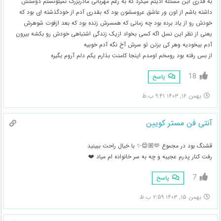
به قدری این مسئله اذیتم میکرد که به رغم مهربانی مادربزرگ نمیتونستم دوستش
داشته باشم از اون ور عاشق عروسشون بود که بقدری آدم از خودگذشته ای بود که
خودش رو از یاد برده بود چه زمانی که همسرش زنده بود که بعد ازفوت شوهرش
یعنی از نظر این نسل اگه کسی بخواد ازیک زندگی اشتباهی خودش رو بکشه بیرون
آدم بیخودیه وهر کی بزنن تو سرش آخ نگه آدم خوبیه
از بس رفته بود رومخم اومدم اینجا کامنت بذارم یکم دلم آروم بگیره
18
پاسخ
بهمن ۱۶, ۱۴۰۳ ۹:۴۱ ب.ظ
آنتی فن مستر کویین
قشنگ بود در مجموع 🫶🏼😌✨️ با خیال راحت ببینید
رفت کنار پدرم عجیبه و چه به سر خانواده ام میاد ❤️
7
پاسخ
بهمن ۱۵, ۱۴۰۳ ۲:۵۹ ب.ظ