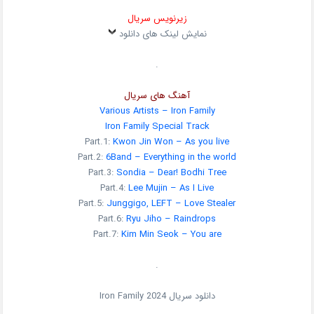
زیرنویس سریال
نمایش لینک های دانلود
.
آهنگ های سریال
Various Artists – Iron Family
Iron Family Special Track
Part.1:
Kwon Jin Won – As you live
Part.2:
6Band – Everything in the world
Part.3:
Sondia – Dear! Bodhi Tree
Part.4:
Lee Mujin – As I Live
Part.5:
Junggigo, LEFT – Love Stealer
Part.6:
Ryu Jiho – Raindrops
Part.7:
Kim Min Seok – You are
.
دانلود سریال
2024
Iron Family