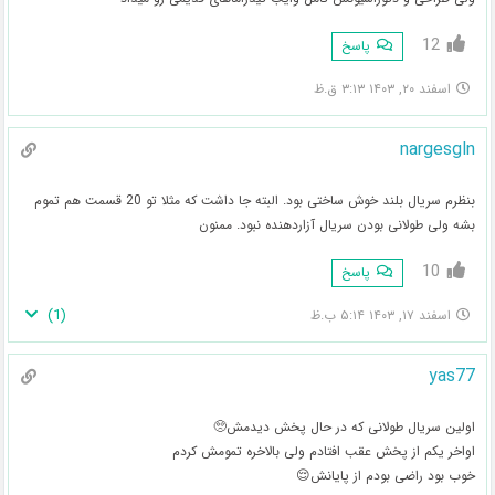
12
پاسخ
اسفند ۲۰, ۱۴۰۳ ۳:۱۳ ق.ظ
nargesgln
بنظرم سریال بلند خوش ساختی بود. البته جا داشت که مثلا تو 20 قسمت هم تموم
بشه ولی طولانی بودن سریال آزاردهنده نبود. ممنون
10
پاسخ
)
1
(
اسفند ۱۷, ۱۴۰۳ ۵:۱۴ ب.ظ
yas77
اولین سریال طولانی که در حال پخش دیدمش🥺
اواخر یکم از پخش عقب افتادم ولی بالاخره تمومش کردم
خوب بود راضی بودم از پایانش😌