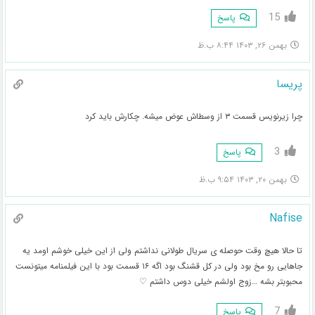
15
پاسخ
بهمن ۲۶, ۱۴۰۳ ۸:۴۴ ب.ظ
پریسا
چرا زیرنویس قسمت ۳ از وسطاش عوض میشه. چکارش باید کرد
3
پاسخ
بهمن ۲۰, ۱۴۰۳ ۹:۵۴ ب.ظ
Nafise
تا حالا هیچ وقت حوصله ی سریال طولانی نداشتم ولی از این خیلی خوشم اومد یه
جاهایی رو مخ بود ولی در کل قشنگ بود اگه ۱۶ قسمت بود با این فیلمنامه میتونست
محبوبتر بشه …زوج اولشم خیلی دوس داشتم ♡
7
پاسخ