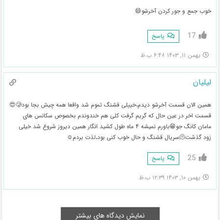
خوب جمع و جور کردن آخرشو😄
17
پاسخ
بهمن ۱۱, ۱۴۰۳ ۶:۴۸ ب.ظ
لیلیان
همین الان قسمت آخرشو دیدم،خییلی قشنگ تموم شد واقعا همه چیش بجا بود🥲😍
قسمت اخر در عین حال که گریم گرفت کلی هم خندوندم بخصوص سکانس های
مامان کانگ جو😁باورم نمیشه ۴ ماه طول کشید انگار همین دیروز شروع شد خیلی
زود گذشت🫠سریال قشنگ و حال خوب کنی بود،لذت بردم☺️
25
پاسخ
بهمن ۱۰, ۱۴۰۳ ۱۲:۳۹ ب.ظ
نمایش دیدگاه های بیشتر