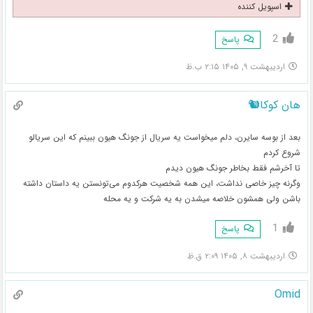
اسپویل کننده
2
پاسخ
اردیبهشت ۹, ۱۴۰۵ ۲:۱۵ ب.ظ
هان کوکا🐿
بعد از بوسه سایرن، دلم میخواست یه سریال از جونگ هیون ببینم که این سریالو
شروع کردم
تا آخرشم فقط بخاطر جونگ هیون دیدم
وگرنه چیز خاصی نداشت، این همه شخصیت هرکدوم می‌تونستن یه داستان داشته
باشن ولی همشون خلاصه میشدن به یه شرکت و یه محله
1
پاسخ
اردیبهشت ۸, ۱۴۰۵ ۲:۰۹ ق.ظ
Omid