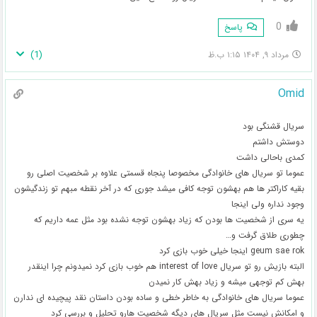
0
پاسخ
)
1
(
مرداد ۹, ۱۴۰۴ ۱:۱۵ ب.ظ
Omid
سریال قشنگی بود
دوستش داشتم
کمدی باحالی داشت
عموما تو سریال های خانوادگی مخصوصا پنجاه قسمتی علاوه بر شخصیت اصلی رو
بقیه کاراکتر ها هم بهشون توجه کافی میشد جوری که در آخر نقطه مبهم تو زندگیشون
وجود نداره ولی اینجا
یه سری از شخصیت ها بودن که زیاد بهشون توجه نشده بود مثل عمه داریم که
چطوری طلاق گرفت و…
geum sae rok اینجا خیلی خوب بازی کرد
البته بازیش رو تو سریال interest of love هم خوب بازی کرد نمیدونم چرا اینقدر
بهش کم توجهی میشه و زیاد بهش کار نمیدن
عموما سریال های خانوادگی به خاطر خطی و ساده بودن داستان نقد پیچیده ای ندارن
و امکانش نیست مثل سریال های دیگه شخصیت هارو تحلیل و بررسی کرد