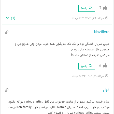
7
پاسخ
)
1
(
مرداد ۲۵, ۱۴۰۴ ۷:۲۹ ب.ظ
Navillera
خیلی سریال قشنگی بود و تک تک بازیگران همه خوب بودن ولی هارابوجی و
هلمونی مثل همیشه عالی بودن
هر کس ندیده از دستش نده 👍
6
پاسخ
مرداد ۱۹, ۱۴۰۴ ۱۰:۳۲ ب.ظ
غزل
سلام خسته نباشید. ممنون از سایت خوبتون. من فایل various artist رو که دانلود
میکنم برام فایل زیپ آهنگ سریال Namib دانلود میشه و فایل Iron family نیست.
ممنون میشم various artist سریال رو اصلاح کنین