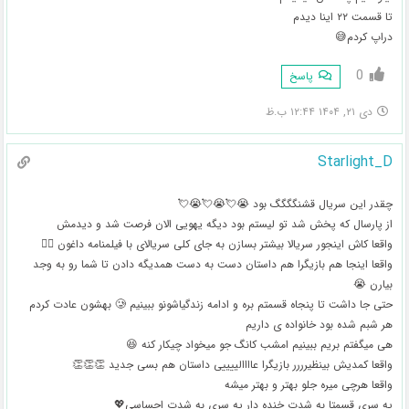
تا قسمت ۲۲ اینا دیدم
دراپ کردم😅
0
پاسخ
دی ۲۱, ۱۴۰۴ ۱۲:۴۴ ب.ظ
Starlight_D
چقدر این سریال قشنگگگگ بود 😭💘😭💘😭💘
از پارسال که پخش شد تو لیستم بود دیگه یهویی الان فرصت شد و دیدمش
واقعا کاش اینجور سریالا بیشتر بسازن به جای کلی سریالای با فیلمنامه داغون 🤦‍♀️
واقعا اینجا هم بازیگرا هم داستان دست به دست همدیگه دادن تا شما رو به وجد
بیارن 😭
حتی جا داشت تا پنجاه قسمتم بره و ادامه زندگیاشونو ببینیم 🥲 بهشون عادت کردم
هر شبم شده بود خانواده ی داریم
هی میگفتم بریم ببینیم امشب کانگ جو میخواد چیکار کنه 😆
واقعا کمدیش بینظیرررر بازیگرا عاااالییییی داستان هم بسی جدید 👏👏👏
واقعا هرچی میره جلو بهتر و بهتر میشه
یه سری قسمتا به شدت خنده دار یه سری به شدت احساسی💖