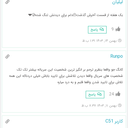
لیلیان
بک هفته از قسمت آخرش گذشت🫠دلم برای دیدنش تنگ شده🥲💔
9
پاسخ
بهمن ۱۴, ۱۴۰۳ ۱:۳۱ ب.ظ
Runpo
کانگ جو واقعا بنظرم ترحم بر انگیز ترین شخصیت این سریاله بیشتر تک تک
شخصیت های سریال واقعا دیدن تلاشش برای تایید باباش خیلی دردناکه این همه
تلاش برای تایید شدن واقعا قلبم و به درد میاره
24
پاسخ
بهمن ۱۱, ۱۴۰۳ ۸:۳۷ ب.ظ
کاربر C51