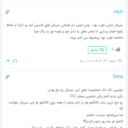
myti
سریال خیلی خوب بود ، ولی خیلی تم طراحی سریال های قدیمی کره رو داره! از لحاظ
زاویه فیلم برداری تا لباس های یا مدل مو و زاویه نور یا رنگ نور!
خلاصه خوب بود پیشنهاد می کنم ببیند.
9
پاسخ
)
1
(
اسفند ۲۴, ۱۴۰۳ ۱۰:۲۰ ب.ظ
Sima
یعنییی تک تک شخصیت های این سریال رو مخ بودن
یکی یذره کمتر یکی خیلییی بیشتر 🚶🏻‍♀️
رو مخ ترین مادر کانگجو بود و دلم بیشتر از همه برای کانگجو تو این سریال سوخت
🥲
اما سریالشو دوست داشتم
کلشو تو سه روز تموم کردم🥹
ولی طراحی و دکوراسیونش کامل وایب کیدراماهای قدیمی رو میداد