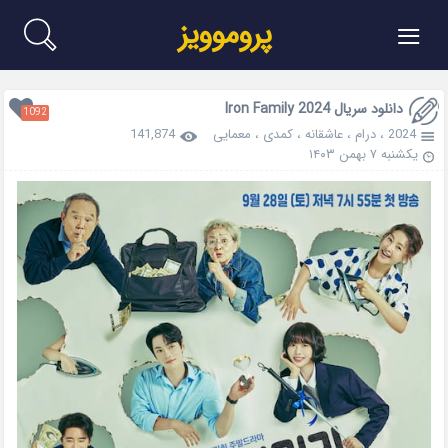
≡
پروموویز
دانلود سریال Iron Family 2024
1092
2024
،
درام
،
عاشقانه
،
کمدی
،
معمایی
141,874
یکشنبه ۷ بهمن ۱۴۰۳