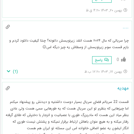
بهمن ۲۰, ۱۴۰۳ ۴:۲۰ ق.ظ
....
چرا سریالی که مال ۲۰۲۴ هست انقد زیرنویسش داغونه؟ چنتا کیفیت دانلود کردم و
بازم قسمت سوم زیرنویسش از وسطاش یه چیز دیگه اس😐
0
پاسخ
)
1
(
بهمن ۱۷, ۱۴۰۳ ۱۲:۲۰ ب.ظ
مهدیه
قسمت 22 سریالم فضای سریال بسیار دوست داشتنیه و دیدنش رو پیشنهاد میکنم
اما چیزهایی که بنظرم تو این سریال هست که یه طورهایی سمی هست ولی عادی
بنظر میاد این هست که مادربزرگ طوری با عصبانیت و انزجار با دخترش که طلاق گرفته
رفتار میکنه و به هیچ عنوان باهاش ارتباط برقرار نمیکنه و پشتش نیست طوری که
انگار ایشون یه عضو اضافی خانواده اس این مسئله تو ایران هم هست