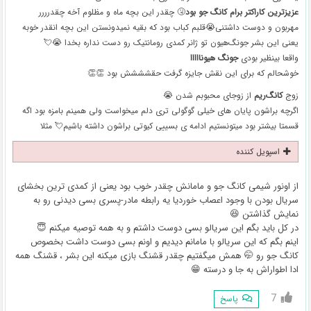
عزیزترین کاراکتر برام کانگ جو بود
🤧 چقدر این بچه ماه و مظلوم آخه چقدرررر
مهربون و دوست داشتنی😭قلبم کباب بود که بقیه نمیدونستن این بچه انقدر خوبه
یعنی این بشر جونگ‌هیون تو ژانر کمدی رومانتیک رو دست نداره بخدا 😭💘
واقعا بینظیر بودی
جونگ هیونااااا
خوشحالم که برای این نقش جایزه گرفت حقشششش بود 👏👏
زوج
کانگ‌ریم
از زوجای محبوبم شدن 😭
اگرچه براشون پایان های خیلی گوگولی تری دلم میخواست ولی همینم بامزه بود اگه
قسمتا بیشتر بود میتونستیم ادامه ی بسییی کیوتی براشون داشته باشیم💘 مثلا
اسپویل کننده
از اونور شیمی کانگ جو و مامانش چقدر خوب بود یعنی از کمدی ترین بخشای
سریال بودن با وجود اعصاب خوردیا یه رابطه مادر-پسری بسی دیدنی رو به
نمایش گذاشتن 😆
در کل باید بگم این سریالو بسی دوست داشتم و به همه توصیه میکنم 😇
اینم بگم که این سریالو با مامانم دیدیم و اونم بسی دوست داشت بخصوص
کانگ جو رو 🤭 همش میگفتیم چقدر قشنگ بازی میکنه این بشر ، قشنگ همه
ادا اطواراش به جا و درسته 😁
7
پاسخ