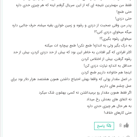
فقط من مهمترین نتیجه ای که از این سریال گرفتم اینه که هر چیزی حدی داره
حتی طمع!
حتی دزدی!
پدر من وقتی صحبت از دزدی و رشوه و زمین خواری بقیه میشه، حرف جالبی داره
میگه میخوای دزدی کنی؟!
میخوای رشوه بگیری؟!
به درک بگیر ولی به اندازه! طمع نکن! طمع بیچاره ات میکنه
اکثر افرادی که گیر افتادن به خاطر این بود که بیش از حد دزدی کردن، بیش از حد
رشوه گرفتن، بیش از اختلاس کردن
حداقل به اندازه نیازت دزدی کن!
اینجا هم خانواده داریم طمع کردن
در اصل مقدار پولی که واقعا بهش احتیاج داشتن همون هشتصد هزار دلار بود برای
عمل چشم های داریم
اگر فقط همون مقدار رو برمیداشتن نه کسی بهشون شک میکرد
نه اتفاق های بعدش رخ میداد
به هر حال هر چیزی حدی داره
حتی کارهای خلاف!
8
پاسخ