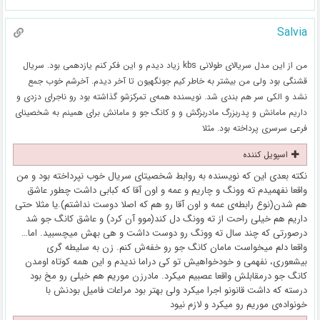
Salvia
من از این مدل سریالای طولانی kbs زیاد دیدم و این فکر کنم یازدهمی بود. سریال
قشنگی بود ولی من بیشتر به خاطر کیم جونگهیون تا آخر دیدم. آخرشم خوب جمع
نشد و الکی سر هم بندی شد. نویسنده همه‌ی تمرکزشو گذاشته بود رو ناجرای دزدی و
داریم مامانش و پدربزرگ مادربزگش و و کانگ جو و مامانش برای همینم به شخصینای
فرعی سرسری پرداخته بود. مثلا
اسپویل کننده
نکته بعدی این که نویسنده به روابط شخصیتای سریال خوب نپرداخته بود و من
واقعا نفهمیدم ته وونگ و چاریم و عمه و اون آقا که کبابی داشت چطور عاشق
هم شدن(نوع رابطه‌ی عمه و اون آقا رو هم که اصلا دوست نداشتم).یا مثلا حتی
داریم هم خیلی راحت از ته وونگ دل کند(موو آن کرد) و عاشق کانگ جو شد
درصورتی که چند سال ته وونگ رو دوست داشت و هی بهش میچسبید. اما…
واقعا دلم میخواست مامان کانگ جو رو خفه‌ش کنم. زن به سلیطه گری
بیشعوری، نفهمی و خودخواهیش تو کی دراما ندیدم و این همه کوتاه اومدن
کانگ جو درمقابلش واقعا عصبیم میکرد. مادرزن موریم هم خیلی رو مخ بود
درسته که داشت قانونو اجرا میکرد ولی بهتر بود مراعات فامیل بودنش با
خونواده‌ی موریم رو میکرد و لازم نیود