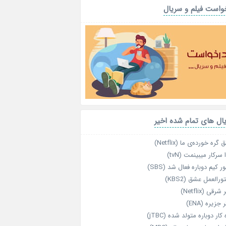
واست فیلم و سریال
ال های تمام شده اخیر
گره خورده‌ی ما (Netflix)
 سرکار میبینمت (tvN)
ر کیم دوباره فعال شد (SBS)
رالعمل عشق (KBS2)
رقی (Netflix)
 جزیره (ENA)
‌ کار دوباره‌ متولد شده (jTBC)