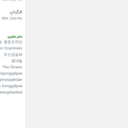
کارگردان:
Kim Joo-Ho
سایر عناوین:
들: 풍문조작단
on Scammers
조선공갈패
광대들
The Clowns
ngonggalpae
gmunjojakdan
 Gonggalpae
wangdaedeul