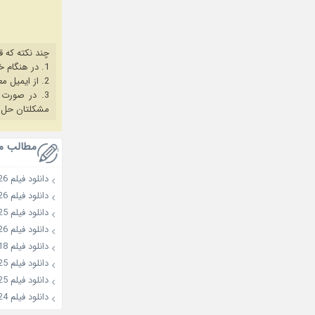
چند نکته که ق
1. در هنگام خرید حتما از آخرین نسخه مروگر فایرفاکس یا کروم استفاده کنید.
2. از ایمیل معتبر برای ثبت نام استفاده کنید.
3. در صورت بروز هرگونه مشکل در خرید، ابتدا
مشکلتان حل 
مطالب م
دانلود فیلم Golden Kamuy: The Abashiri Prison Raid 2026
دانلود فیلم Wild Sing 2026
دانلود فیلم Second Sister 2025
دانلود فیلم Colony 2026
دانلود فیلم A Banana? At This Time of Night? 2018
دانلود فیلم Choir of God 2025
دانلود فیلم All Greens 2025
دانلود فیلم Migawari Mission 2024