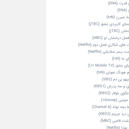
قدرت (ENA)
ENA)
 سیرن (tvN)
مای کاربردی عشق (jTBC)
ان (jTBC)
صل درخشان تو (MBC)
ای شکاری فصل دوم (Netflix)
‌ پسر سفارشی (Netflix)
 ما (tvN)
 عشق (U+ Mobile TV)
 هونگ نفوذی (tvN)
هو بی دم (SBS)
 و سه پدرش (KBS1)
گوی باوقار (KBS2)
نین (Disney+)
بچه توئه (Channel A)
 دزد عزیزم (KBS2)
شت قاضی (MBC)
را (Netflix)