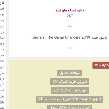
اوج 
آبرو (
دانلود آهنگ های فیلم
بوسه
OST
راهن
درخش
***
در ف
دانلود فیلم Jesters: The Game Changers 2019
سگ ه
دوست
***
دنیای
فوبیای
خانم
راک VIP
گومی
سوالات متداول
ماری
دروغ
آموزش خرید اشتراک VIP
گل خو
جهت ثبت نام کلیک کنید
قطعا 
برای
آموزش تنظیمات IDM کامپیوتر جهت دانلود VIP
بازگ
آموزش دانلود در ADM موبایل
هنر سا