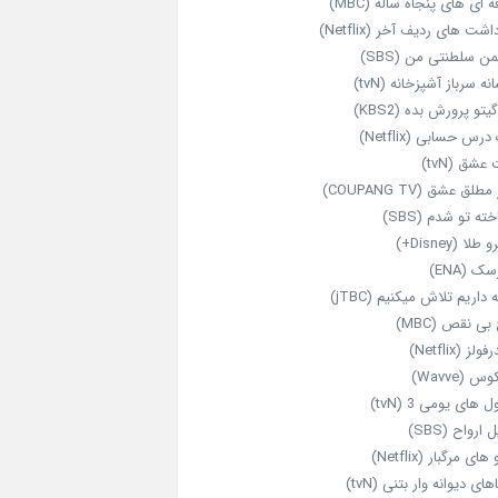
‌ ای‌ های پنجاه‌ ساله (MBC)
اشت‌ های ردیف آخر (Netflix)
ن سلطنتی من (SBS)
نه سرباز آشپزخانه (tvN)
یتو پرورش بده (KBS2)
رس حسابی (Netflix)
عشق (tvN)
طلق عشق (COUPANG TV)
خته تو شدم (SBS)
طلا (Disney+)
ک (ENA)
داریم تلاش میکنیم (jTBC)
بی‌ نقص (MBC)
ولز (Netflix)
 (Wavve)
 های یومی 3 (tvN)
 ارواح (SBS)
های مرگبار (Netflix)
های دیوانه‌ وار بتنی (tvN)