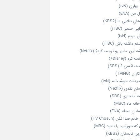
هاری (tvN)
 من (ENA)
ای طلایی ما (KBS2)
یی حتمی (jTBC)
 مردم (tvN)
م داشته باش (jTBC)
 این عشق رو ترجمه کرد؟ (Netflix)
کره (Disney+)
ه تاکسی 3 (SBS)
ران (TVING)
دیدنت خوشبختم (tvN)
ن نقدی (Netflix)
 انفجاری (SBS)
انه ماه (MBC)
انان محله (ENA)
انم صدا نکن (TV Chosun)
که خورشید را بلعید (MBC)
ن تابستان (KBS2)