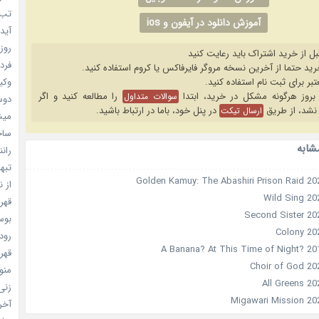
تب ب
آموزش دانلود در آیفون و ios
آیدل
روزه
بل از خرید اشتراک باید رعایت کنید
فردا
وکیل
را مطالعه کنید و اگر
سوالات متداول
دوست
نشد، از طریق
در پنل خود، باما در ارتباط باشید.
ارسال تیکت
میشه
ساخت 
شابه
رانند
تبهکا
از ن
قهرما
بوسه
رودخ
قهرم
منو خ
زنی 
آخری