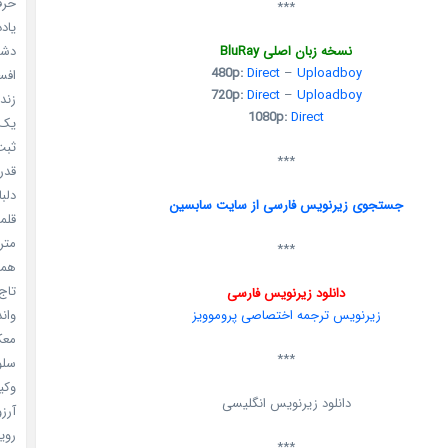
حرفه
***
یادد
نسخه زبان اصلی BluRay
دشم
480p:
Direct
–
Uploadboy
افسا
720p:
Direct
–
Uploadboy
زندگ
1080p:
Direct
یک د
ثبت 
***
قدر م
دلبا
جستجوی زیرنویس فارسی از سایت سابسین
قلمرو 
مترس
***
همه 
تاج 
دانلود زیرنویس فارسی
زیرنویس ترجمه اختصاصی پروموویز
واندرف
معکوس
***
سلول
وکیل
دانلود زیرنویس انگلیسی
آرزو 
رویا
***