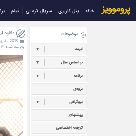
پروموویز
خانه
پنل کاربری
سریال کره ای
فیلم
برن
دانلود فیلم he Game Changers 2019
موضوعات
2019
،
تاری
سه شنبه ۱۲ فروردین ۱۳۹۹
انیمه
▼
بر اساس سال
▼
برنامه
▼
بزودی
بیوگرافی
▼
پیشنهادی
ترجمه اختصاصی