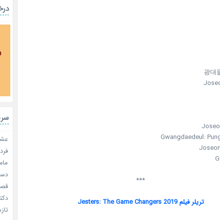
درخ
광대
Jose
سری
Joseo
Gwangdaedeul: Pun
عشق 
Joseon
فردا
G
مامو
دستو
***
قصر ش
دکتر
تریلر فیلم Jesters: The Game Changers 2019
تازه