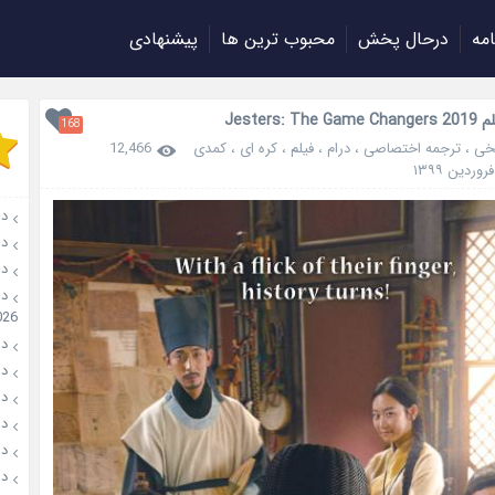
امه
درحال پخش
محبوب ترین ها
پیشنهادی
Jesters: T
168
خی
،
ترجمه اختصاصی
،
درام
،
فیلم
،
کره ای
،
کمدی
12,466
دانلو
دانل
دان
026
دانل
دانل
دانل
دانلو
دانل
دان