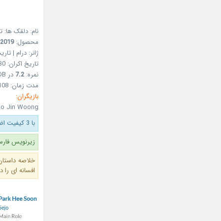
نام: دلقک ها: ت
محصول:
2019
ژانر: درام | تا
تاریخ اکران: 30 مرداد 1398 – Aug 21, 2019
نمره:
7.2
در IMDB
مدت زمان: 108 دقیقه
بازیگران:
Jo Jin Woong
با 3 کیفیت اضافه شد.
زیرنویس فارس
خلاصه داستان
افسانه ای را 