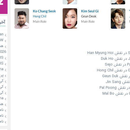
آخر
an
.W
هد
2026
Ha
S✨
Du
S✨
Se
na
Ho
پر
کی 
 Jin Sang
کی 
کی 
M
a🌸
هد
ناه
ناه
ناه