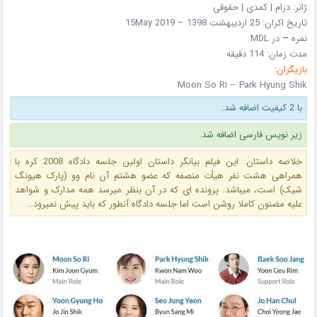
ژانر: درام | کمدی | حقوقی
تاریخ اکران: 25 اردیبهشت 1398 – 15May 2019
نمره
–
در MDL
مدت زمان: 114 دقیقه
بازیگران:
Moon So Ri – Park Hyung Shik
با 2 کیفیت اضافه شد.
زیر نویس فارسی اضافه شد.
خلاصه داستان: این فیلم بیانگر داستان اولین جلسه دادگاه 2008 کره با
همراهی هشت نفر هیأت منصفه که عضو هشتم آن نام وو (پارک هیونگ
شیک) است، میباشد. پرونده ای که در آن بنظر میرسد همه مدارک و شواهد
علیه مضنون کاملا روشن است اما جلسه دادگاه آنطور که باید پیش نمیرود…