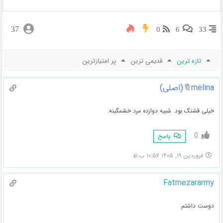
37
0
6
33
تازه ترین
قدیمی ترین
پر امتیازترین
melina🔖(اصلی)
خیلی قشنگ بود. شبیه دوازده مرد خشمگینه.
0
پاسخ
فروردین ۱۹, ۱۴۰۵ ۱۰:۵۶ ب.ظ
Fatmezararmy
دوست داشتم