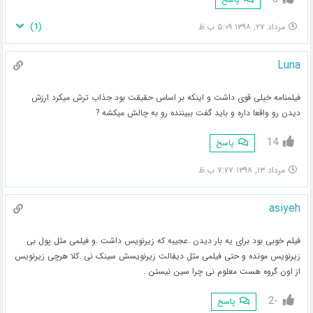
)
1
(
مرداد ۲۷, ۱۳۹۸ ۵:۰۹ ب.ظ
Luna
فیلمنامه خیلی قوی داشت و اینکه بر اساس حقیقت بود جذاب ترش میکرد ارزش
دیدن رو واقعا داره و باید گفت ببیننده رو به چالش میکشه ?
14
پاسخ
مرداد ۱۳, ۱۳۹۸ ۷:۲۷ ب.ظ
asiyeh
فیلم خوبی بود برای یه بار دیدن .عجیبه که زیرنویس داشت .و فیلمی مثل پول بی
زیرنویس مونده و حتی فیلمی مثل دیفالت زیرنویسش سینک نی .کلا هرچی زیرنویس
از اون گروه هست معلوم نی چرا سین نیستن .
-2
پاسخ