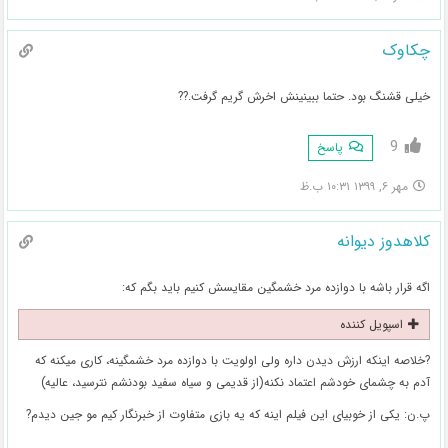
چکاوک
خیلی قشنگ بود. حتما ببینینش اخرش گریم گرفت.??
9
پاسخ
مهر ۶, ۱۳۹۹ ۱۰:۳۱ ب.ظ
کلاهدوز دیوانه
اگه قرار باشه با دوازده مرد خشمگین مقایسش کنیم باید بگم که:
اسپویل کننده
?خلاصه اینکه ارزش دیدن داره ولی اولویت با دوازده مرد خشمگینه، کاری میکنه که
آدم به چشمای خودشم اعتماد نکنه(از قدیمی و سیاه سفید بودنشم نترسید، عالیه)
پ.ن: یکی از خوبیای این فیلم اینه که یه بازی متفاوت از خبرنگار کیم مو جین دیدم?