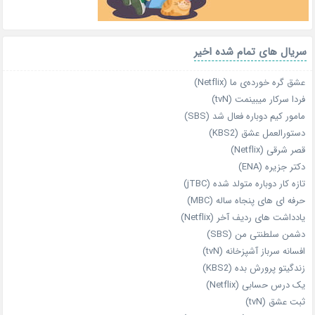
سریال های تمام شده اخیر
عشق گره خورده‌ی ما (Netflix)
فردا سرکار میبینمت (tvN)
مامور کیم دوباره فعال شد (SBS)
دستورالعمل عشق (KBS2)
قصر شرقی (Netflix)
دکتر جزیره (ENA)
تازه‌ کار دوباره‌ متولد شده (jTBC)
حرفه‌ ای‌ های پنجاه‌ ساله (MBC)
یادداشت‌ های ردیف آخر (Netflix)
دشمن سلطنتی من (SBS)
افسانه سرباز آشپزخانه (tvN)
زندگیتو پرورش بده (KBS2)
یک درس حسابی (Netflix)
ثبت عشق (tvN)