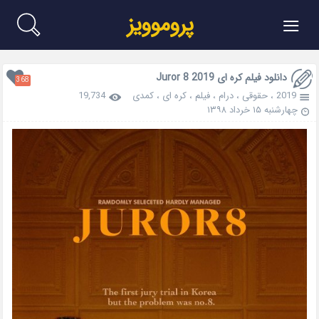
≡
پروموویز
دانلود فیلم کره ای Juror 8 2019
368
2019
،
حقوقی
،
درام
،
فیلم
،
کره ای
،
کمدی
19,734
چهارشنبه ۱۵ خرداد ۱۳۹۸