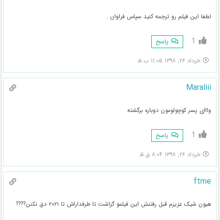
لطفا این فیلم رو ترجمه کنید سپاس فراوان .
1
پاسخ
خرداد ۲۶, ۱۳۹۸ ۱۱:۰۵ ب.ظ
Maraliii
وااای پسر کوچولومون دوباره برگشته
1
پاسخ
خرداد ۲۶, ۱۳۹۸ ۸:۰۴ ق.ظ
ftme
هیون شیک عزیزم قبل رفتنش این فیلمو گزاشت تا طرفداراش تا ۲۰۲۱ دق نکنن????