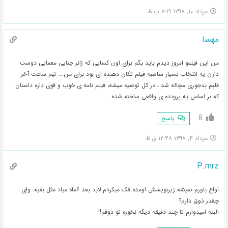
مرداد ۱۰, ۱۳۹۸ ۸:۱۹ ب.ظ
مهسا
من این فیلمو امروز دیدم باید بگم برای اون کسایی که ژانر جنایی معمایی دوست
دارن یه انتخاب بسیار مناسبه فیلم تکان دهنده ای بود برای من…. نیم ساعت آخر
قلبم بدجوری مچاله شد….در کل توصیه میشه، فیلم نامه ی خوب و قوی داره داستان
که بر اساس یه پرونده ی واقعی ساخته شده…
8
پاسخ
مرداد ۴, ۱۳۹۸ ۱۲:۴۸ ق.ظ
P.mrz
اواع باورم نمیشه زیرنویسش اومده فک میکردم لابد بعد ۶ماه میاد مثل بقیه. وای
چقدر ذوق دارم?
البته امیدوارم تا چند دقیقه دیگه نخوره تو ذوقم!!