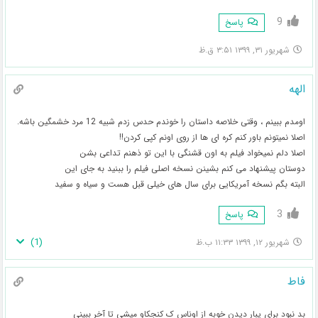
9
پاسخ
شهریور ۳۱, ۱۳۹۹ ۳:۵۱ ق.ظ
الهه
اومدم ببینم ، وقتی خلاصه داستان را خوندم حدس زدم شبیه 12 مرد خشمگین باشه.
اصلا نمیتونم باور کنم کره ای ها از روی اونم کپی کردن!!
اصلا دلم نمیخواد فیلم به اون قشنگی با این تو ذهنم تداعی بشن
دوستان پیشنهاد می کنم بشینن نسخه اصلی فیلم را ببنید به جای این
البته بگم نسخه آمریکایی برای سال های خیلی قبل هست و سیاه و سفید
3
پاسخ
)
1
(
شهریور ۱۲, ۱۳۹۹ ۱۱:۳۳ ب.ظ
فاط
بد نبود برای یبار دیدن خوبه از اوناس ک کنجکاو میشی تا آخر ببینی