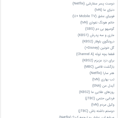
دوست‌ پسر سفارشی (Netflix)
دنیای ما (tvN)
فوبیای عشق (U+ Mobile TV)
خانم هونگ نفوذی (tvN)
گومیهو بی دم (SBS)
ماری و سه پدرش (KBS1)
دروغگوی باوقار (KBS2)
گل خونین (Disney+)
قطعا بچه توئه (Channel A)
برای دزد عزیزم (KBS2)
بازگشت قاضی (MBC)
هنر سارا (Netflix)
تب بهاری (tvN)
آیدل من (ENA)
روزهای طلایی ما (KBS2)
فردایی حتمی (jTBC)
وکیل مردم (tvN)
دوستم داشته باش (jTBC)
میشه این عشق رو ترجمه کرد؟ (Netflix)