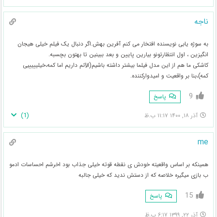
ناجه
به سوژه یابی نویسنده افتخار می کنم آفرین بهش.اگر دنبال یک فیلم خیلی هیجان
انگیزین ، اول انتظارتونو بیارین پایین و بعد ببینین تا بهتون بچسبه.
کاشکی ما هم از این مدل فیلما بیشتر داشته باشیم(الآنم داریم اما کمه،خیلیییییی
کمه)،بنا بر واقعیت و امیدوارکننده.
9
پاسخ
)
1
(
آذر ۱۸, ۱۴۰۰ ۱۱:۱۷ ب.ظ
me
همینکه بر اساس واقعیته خودش ی نقطه قوته خیلی جذاب بود اخرشم احساسات ادمو
ب بازی میگیره خلاصه که از دستش ندید که خیلی جالبه
15
پاسخ
آذر ۲۲, ۱۳۹۹ ۶:۱۷ ب.ظ