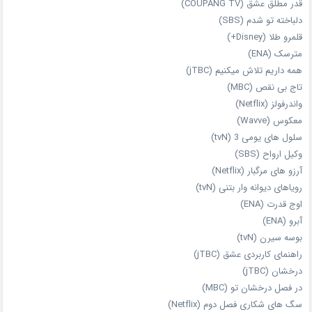
قدر مطلق عشق (COUPANG TV)
دلباخته تو شدم (SBS)
قلمرو طلا (Disney+)
مترسک (ENA)
همه داریم تلاش میکنیم (jTBC)
تاج بی‌ نقص (MBC)
واندرفولز (Netflix)
معکوس (Wavve)
سلول های یومی 3 (tvN)
وکیل ارواح (SBS)
آرزو های مرگبار (Netflix)
رویاهای دیوانه‌ وار بتنی (tvN)
اوج قدرت (ENA)
آبرو (ENA)
بوسه سیرن (tvN)
راهنمای کاربردی عشق (jTBC)
درخشان (jTBC)
در فصل درخشان تو (MBC)
سگ های شکاری فصل دوم (Netflix)