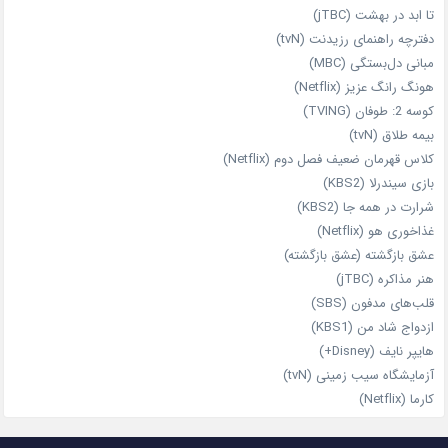
تا ابد در بهشت (jTBC)
دفترچه راهنمای رزیدنت (tvN)
مبانی دل‌بستگی (MBC)
هونگ رانگ عزیز (Netflix)
کوسه 2: طوفان (TVING)
بیمه طلاق (tvN)
کلاس قهرمان ضعیف فصل دوم (Netflix)
بازی سیندرلا (KBS2)
شرارت در همه‌ جا (KBS2)
غذاخوری هو (Netflix)
عشق بازگشته (عشق بازگشته)
هنر مذاکره (jTBC)
قلب‌های مدفون (SBS)
ازدواج شاد من (KBS1)
هایپر نایف (Disney+)
آزمایشگاه سیب‌ زمینی (tvN)
کارما (Netflix)