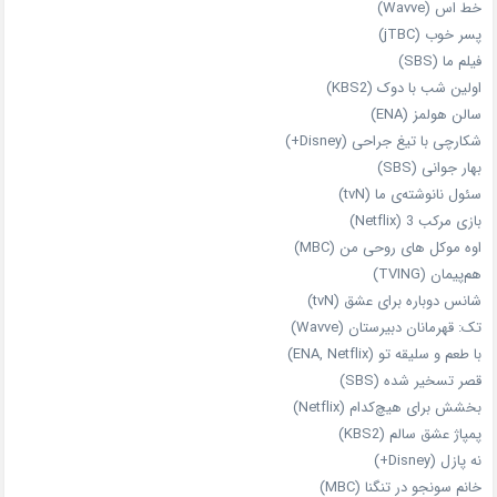
خط اس (Wavve)
پسر خوب (jTBC)
فیلم ما (SBS)
اولین شب با دوک (KBS2)
سالن هولمز (ENA)
شکارچی با تیغ جراحی (Disney+)
بهار جوانی (SBS)
سئول نانوشته‌ی ما (tvN)
بازی مرکب 3 (Netflix)
اوه موکل های روحی من (MBC)
هم‌پیمان (TVING)
شانس دوباره برای عشق (tvN)
تک: قهرمانان دبیرستان (Wavve)
با طعم و سلیقه تو (ENA, Netflix)
قصر تسخیر شده (SBS)
بخشش برای هیچ‌کدام (Netflix)
پمپاژ عشق سالم (KBS2)
نه پازل (Disney+)
خانم سونجو در تنگنا (MBC)