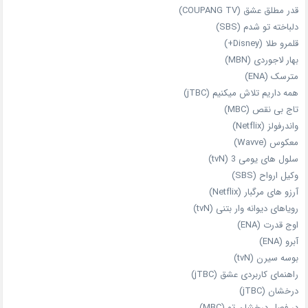
قدر مطلق عشق (COUPANG TV)
دلباخته تو شدم (SBS)
قلمرو طلا (Disney+)
بهار لاجوردی (MBN)
مترسک (ENA)
همه داریم تلاش میکنیم (jTBC)
تاج بی‌ نقص (MBC)
واندرفولز (Netflix)
معکوس (Wavve)
سلول های یومی 3 (tvN)
وکیل ارواح (SBS)
آرزو های مرگبار (Netflix)
رویاهای دیوانه‌ وار بتنی (tvN)
اوج قدرت (ENA)
آبرو (ENA)
بوسه سیرن (tvN)
راهنمای کاربردی عشق (jTBC)
درخشان (jTBC)
در فصل درخشان تو (MBC)