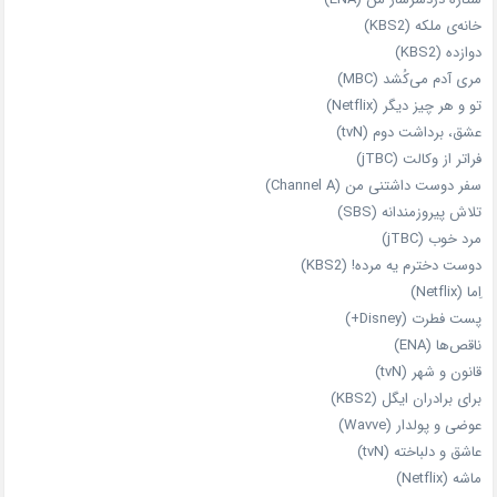
خانه‌ی ملکه (KBS2)
دوازده (KBS2)
مری آدم می‌کُشد (MBC)
تو و هر چیز دیگر (Netflix)
عشق، برداشت دوم (tvN)
فراتر از وکالت (jTBC)
سفر دوست‌ داشتنی من (Channel A)
تلاش پیروزمندانه (SBS)
مرد خوب (jTBC)
دوست دخترم یه مرده! (KBS2)
اِما (Netflix)
پست فطرت (Disney+)
ناقص‌ها (ENA)
قانون و شهر (tvN)
برای برادران ایگل (KBS2)
عوضی و پولدار (Wavve)
عاشق و دلباخته (tvN)
ماشه (Netflix)