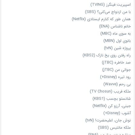
اسپیریت فینگرز (TVING)
با من ازدواج می‌کنی؟ (SBS)
همان‌ طور که کنارم ایستادی (Netflix)
خانم ناشناس (ENA)
به سوی ماه (MBC)
بانوی اول (MBN)
پروژه شین (tvN)
راه رفتن روی یخ نازک (KBS2)
صد خاطره (jTBC)
جوانی من (jTBC)
رود تیره (Disney+)
بی‌ رحم (Wavve)
ملکه فریب (TV Chosun)
شانستو بچسب (KBS1)
جینی، آرزو کن (Netflix)
آشوب (Disney+)
نوش جان، اعلیحضرت! (tvN)
ملکه‌ مانتیس (SBS)
ستاره دردسرساز من (ENA)