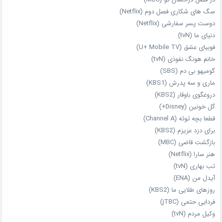
سگ های شکاری فصل دوم (Netflix)
دوست‌ پسر سفارشی (Netflix)
دنیای ما (tvN)
فوبیای عشق (U+ Mobile TV)
خانم هونگ نفوذی (tvN)
گومیهو بی دم (SBS)
ماری و سه پدرش (KBS1)
دروغگوی باوقار (KBS2)
گل خونین (Disney+)
قطعا بچه توئه (Channel A)
برای دزد عزیزم (KBS2)
بازگشت قاضی (MBC)
هنر سارا (Netflix)
تب بهاری (tvN)
آیدل من (ENA)
روزهای طلایی ما (KBS2)
فردایی حتمی (jTBC)
وکیل مردم (tvN)