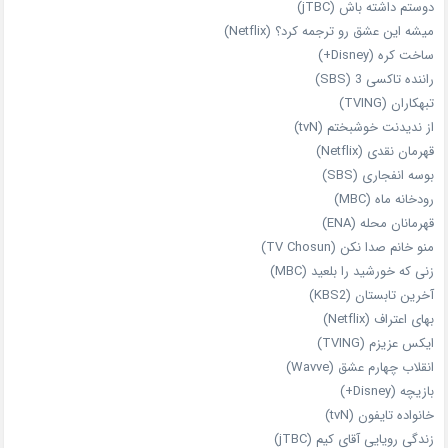
دوستم داشته باش (jTBC)
میشه این عشق رو ترجمه کرد؟ (Netflix)
ساخت کره (Disney+)
راننده تاکسی 3 (SBS)
تبهکاران (TVING)
از ندیدنت خوشبختم (tvN)
قهرمان نقدی (Netflix)
بوسه انفجاری (SBS)
رودخانه ماه (MBC)
قهرمانان محله (ENA)
منو خانم صدا نکن (TV Chosun)
زنی که خورشید را بلعید (MBC)
آخرین تابستان (KBS2)
بهای اعتراف (Netflix)
ایکس عزیزم (TVING)
انقلاب چهارم عشق (Wavve)
بازیچه (Disney+)
خانواده تایفون (tvN)
زندگی رویایی آقای کیم (jTBC)