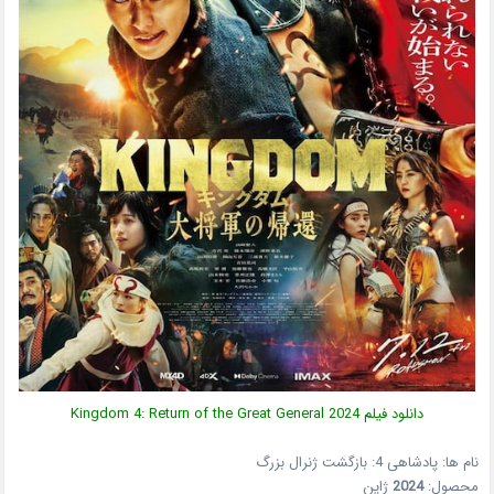
دانلود فیلم
2024
Kingdom 4: Return of the Great General
نام ها: پادشاهی 4: بازگشت ژنرال بزرگ
محصول:
2024
ژاپن