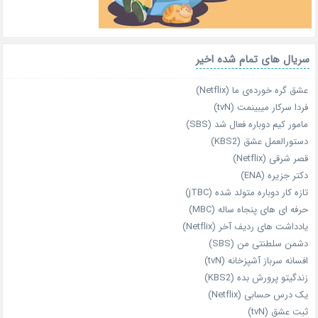
سریال های تمام شده اخیر
عشق گره خورده‌ی ما (Netflix)
فردا سرکار میبینمت (tvN)
مامور کیم دوباره فعال شد (SBS)
دستورالعمل عشق (KBS2)
قصر شرقی (Netflix)
دکتر جزیره (ENA)
تازه‌ کار دوباره‌ متولد شده (jTBC)
حرفه‌ ای‌ های پنجاه‌ ساله (MBC)
یادداشت‌ های ردیف آخر (Netflix)
دشمن سلطنتی من (SBS)
افسانه سرباز آشپزخانه (tvN)
زندگیتو پرورش بده (KBS2)
یک درس حسابی (Netflix)
ثبت عشق (tvN)