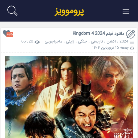
≡
پروموویز
دانلود فیلم Kingdom 4 2024
496
2024
،
اکشن
،
تاریخی
،
جنگی
،
ژاپنی
،
ماجراجویی
66,320
جمعه ۱۵ فروردین ۱۴۰۴