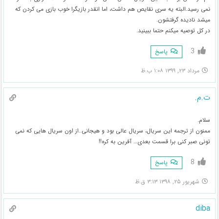
نمی رسید.البته یه سری نقایص هم داشت، اما انقدر بازیگرا خوب بازی می کردن که
میشد نادیده گرفتشون.
در کل توصیه میکنم حتما ببینید.
3
پاسخ
مرداد ۲۳, ۱۳۹۹ ۱:۰۸ ب.ظ
ت.م.
سلام.
ممنون از ترجمه این سریال، سریال عالی بود و هیجانی..از اون سریال هایی که نمی
تونی صبر کنی برا قسمت بعدی… آفرین به کره!!
8
پاسخ
شهریور ۲۵, ۱۳۹۸ ۳:۱۳ ق.ظ
diba