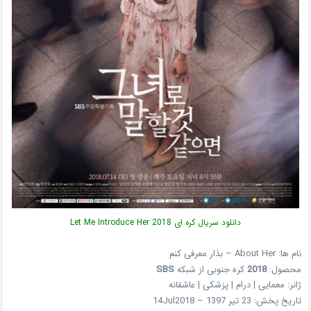
دانلود سریال کره ای Let Me Introduce Her 2018
نام ها: About Her – بذار معرفی کنم
محصول:
2018
کره جنوبی از شبکه
SBS
ژانر: معمایی | درام | پزشکی | عاشقانه
تاریخ پخش: 23 تیر 1397 – 14Jul2018