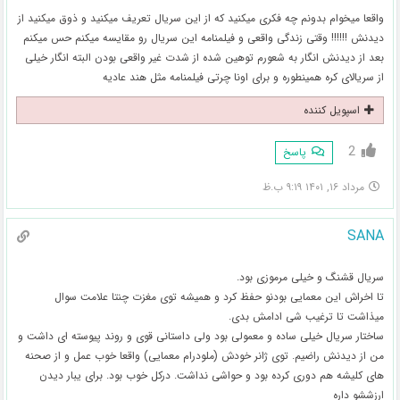
واقعا میخوام بدونم چه فکری میکنید که از این سریال تعریف میکنید و ذوق میکنید از
دیدنش !!!!!! وقتی زندگی واقعی و فیلمنامه این سریال رو مقایسه میکنم حس میکنم
بعد از دیدنش انگار به شعورم توهین شده از شدت غیر واقعی بودن البته انگار خیلی
از سریالای کره همینطوره و برای اونا چرتی فیلمنامه مثل هند عادیه
اسپویل کننده
2
پاسخ
مرداد ۱۶, ۱۴۰۱ ۹:۱۹ ب.ظ
SANA
سریال قشنگ و خیلی مرموزی بود.
تا اخراش این معمایی بودنو حفظ کرد و همیشه توی مغزت چنتا علامت سوال
میذاشت تا ترغیب شی ادامش بدی.
ساختار سریال خیلی ساده و معمولی بود ولی داستانی قوی و روند پیوسته ای داشت و
من از دیدنش راضیم. توی ژانر خودش (ملودرام معمایی) واقعا خوب عمل و از صحنه
های کلیشه هم دوری کرده بود و حواشی نداشت. درکل خوب بود. برای یبار دیدن
ارزششو داره