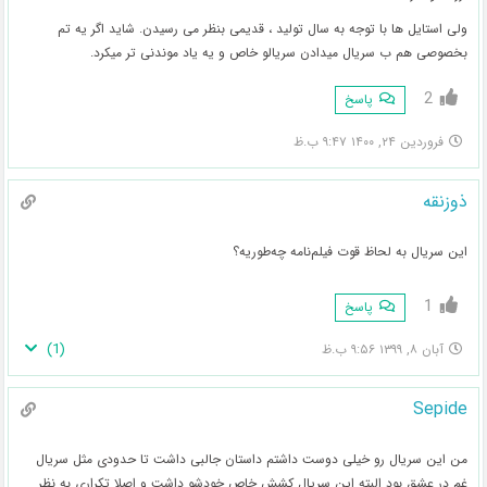
ولی استایل ها با توجه به سال تولید ، قدیمی بنظر می رسیدن. شاید اگر یه تم
بخصوصی هم ب سریال میدادن سریالو خاص و یه یاد موندنی تر میکرد.
2
پاسخ
فروردین ۲۴, ۱۴۰۰ ۹:۴۷ ب.ظ
ذوزنقه
این سریال به لحاظ قوت فیلم‌نامه چه‌طوریه؟
1
پاسخ
)
1
(
آبان ۸, ۱۳۹۹ ۹:۵۶ ب.ظ
Sepide
من این سریال رو خیلی دوست داشتم داستان جالبی داشت تا حدودی مثل سریال
غم در عشق بود البته این سریال کشش خاص خودشو داشت و اصلا تکراری به نظر