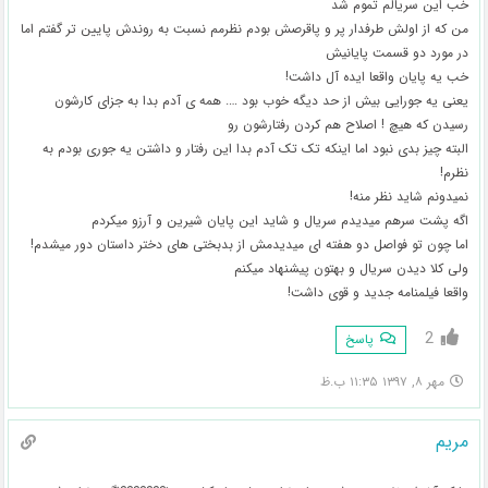
خب این سریالم تموم شد
من که از اولش طرفدار پر و پاقرصش بودم نظرمم نسبت به روندش پایین تر گفتم اما
در مورد دو قسمت پایانیش
خب یه پایان واقعا ایده آل داشت!
یعنی یه جورایی بیش از حد دیگه خوب بود …. همه ی آدم بدا به جزای کارشون
رسیدن که هیچ ! اصلاح هم کردن رفتارشون رو
البته چیز بدی نبود اما اینکه تک تک آدم بدا این رفتار و داشتن یه جوری بودم به
نظرم!
نمیدونم شاید نظر منه!
اگه پشت سرهم میدیدم سریال و شاید این پایان شیرین و آرزو میکردم
اما چون تو فواصل دو هفته ای میدیدمش از بدبختی های دختر داستان دور میشدم!
ولی کلا دیدن سریال و بهتون پیشنهاد میکنم
واقعا فیلمنامه جدید و قوی داشت!
2
پاسخ
مهر ۸, ۱۳۹۷ ۱۱:۳۵ ب.ظ
مریم