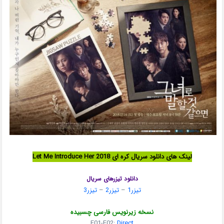
لینک های دانلود سریال کره ای Let Me Introduce Her 2018
دانلود تیزرهای سریال
تیزر1
–
تیزر2
–
تیزر3
نسخه زیرنویس فارسی چسبیده
E01-E02:
Direct