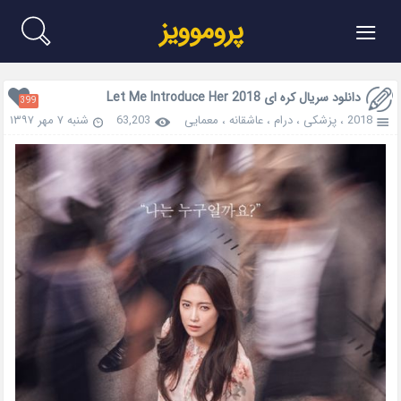
≡
پروموویز
دانلود سریال کره ای Let Me Introduce Her 2018
399
2018
،
پزشکی
،
درام
،
عاشقانه
،
معمایی
63,203
شنبه ۷ مهر ۱۳۹۷