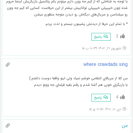
با توجه به شناختی که از کیم جه وون دارم میتونم بگم پتانسیل بازیگریش اینجا حروم
شده چون خییییلی خییییلی تواناییش بیشتر از این حرفاست. کسایی که کیم جه وون
رو میشناسن و سریال‌های دیگه‌ش رو دیدن متوجه منظورم میشن.
* با تمام این حرفا از دیدنش پشیمون نیستم و لذت بردم.
3
پاسخ
شهریور ۲۱, ۱۴۰۲ ۱۰:۳۹ ب.ظ
where crawdads sing
من کلا از سریالای انتقامی خوشم نمیاد ولی اینو واقعا دوست داشتم:)
با بازیگرای خوبی هم آشنا شدم و رفتم بقیه فیلمای جه وونو دیدم
4
پاسخ
دی ۱۰, ۱۴۰۱ ۱۰:۵۱ ق.ظ
من