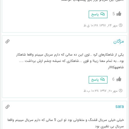
5
پاسخ
مهر ۲۴, ۱۳۹۷ ۱۰:۳۸ ق.ظ
مژگان
یکی از شاهکارهای کره …توی این ده سالی که دارم سریال میبینم واقعا شاهکار
بود….به تمام معنا زیباا و قوی ….شاهکاری که نمیشه چشم ازش برداشت ……
شاهههکاااار
6
پاسخ
مهر ۲۰, ۱۳۹۷ ۱۰:۳۸ ب.ظ
sara
خیلی خیلی سریال قشنگ و متفاوتی بود تو این 5 سالی که دارم سریال میبینم واقعا
سریال بی نظیری بود