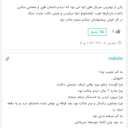
یکی از بهترین سریال های کره ایی بود که دیدم.داستان قوی و معمایی جالبی
داشت.بازیگرها خوب تقششونو ایفا میکردن و خیلی نکات مثبت دیگه..
در کل خیلی پیشنهادش میکنم بسیار جالب بود
4
پاسخ
شهریور ۵, ۱۳۹۸ ۲:۵۳ ق.ظ
mahdis
یه کم عجیب بود!
اسپویل…
چرا گوینده زنشو میزد وقتی اینقد دوسش داشت
چرا مادره 7 سال دیدو ساکت بود
چرا بیرون کردن یه خدمتکار اینقد سخته
چرا بچشون یکسال و نیم ساکت بود بعد قیافه ی عوض شده مامانشو دید و یه دفعه
حرف زد
یه کم سرهم بندی بود
بد نبود ولی کاملا متوسطه سریالش