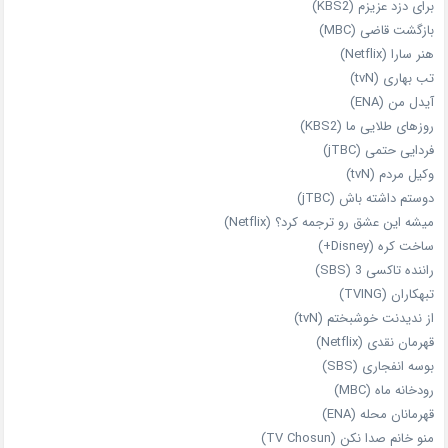
برای دزد عزیزم (KBS2)
بازگشت قاضی (MBC)
هنر سارا (Netflix)
تب بهاری (tvN)
آیدل من (ENA)
روزهای طلایی ما (KBS2)
فردایی حتمی (jTBC)
وکیل مردم (tvN)
دوستم داشته باش (jTBC)
میشه این عشق رو ترجمه کرد؟ (Netflix)
ساخت کره (Disney+)
راننده تاکسی 3 (SBS)
تبهکاران (TVING)
از ندیدنت خوشبختم (tvN)
قهرمان نقدی (Netflix)
بوسه انفجاری (SBS)
رودخانه ماه (MBC)
قهرمانان محله (ENA)
منو خانم صدا نکن (TV Chosun)