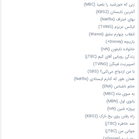
زنی که خورشید را بلعید (MBC)
آخرین تابستان (KBS2)
بهای اعتراف (Netflix)
ایکس عزیزم (TVING)
انقلاب چهارم عشق (Wavve)
بازیچه (Disney+)
خانواده تایفون (tvN)
زندگی رویایی آقای کیم (jTBC)
اسپیریت فینگرز (TVING)
با من ازدواج می‌کنی؟ (SBS)
همان‌ طور که کنارم ایستادی (Netflix)
خانم ناشناس (ENA)
به سوی ماه (MBC)
بانوی اول (MBN)
پروژه شین (tvN)
راه رفتن روی یخ نازک (KBS2)
صد خاطره (jTBC)
جوانی من (jTBC)
رود تیره (Disney+)