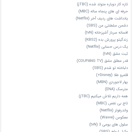
تازه‌ کار دوباره‌ متولد شده (jTBC)
حرفه‌ ای‌ های پنجاه‌ ساله (MBC)
یادداشت‌ های ردیف آخر (Netflix)
دشمن سلطنتی من (SBS)
افسانه سرباز آشپزخانه (tvN)
زندگیتو پرورش بده (KBS2)
یک درس حسابی (Netflix)
ثبت عشق (tvN)
قدر مطلق عشق (COUPANG TV)
دلباخته تو شدم (SBS)
قلمرو طلا (Disney+)
بهار لاجوردی (MBN)
مترسک (ENA)
همه داریم تلاش میکنیم (jTBC)
تاج بی‌ نقص (MBC)
واندرفولز (Netflix)
معکوس (Wavve)
سلول های یومی 3 (tvN)
وکیل ارواح (SBS)