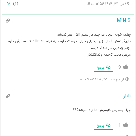
)
1
(
دی ۲۷, ۱۴۰۴ ۱۲:۵۶ ب.ظ
M.N.S
چقدر خوبه این ، هر چند بار ببینم ازش سیر نمیشم
بازیگر نقش اصلی زن روخیلی خیلی دوست دارم ، یه فیلم our times هم ازش دارم
اونم چندین بار تاحالا دیدم .
مرسی بابت ترجمه وگذاشتنش
9
پاسخ
اردیبهشت ۲۵, ۱۴۰۱ ۷:۰۷ ب.ظ
الناز
چرا زیرنویس فارسیش دانلود نمیشه؟؟؟
1
پاسخ