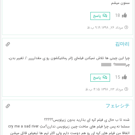
ممنون میشم
18
پاسخ
مرداد ۲۶, ۱۳۹۸ ۹:۱۹ ب.ظ
김마리
چرا این چینی ها تلاش نمیکنن فیلمای ژانر رمانتیکشون رو ی مقداررررر :/ تغییر بدن،
چراااااااااااا؟ :|||||||||||
15
پاسخ
مرداد ۲۳, ۱۳۹۸ ۴:۱۵ ب.ظ
フェレシテ
شده تا ب حال ی فیلم کره ای بذارید بدون زیرنویس؟؟؟؟؟
مسلما نه.پس چرا فیلم های ساخت چین زیرنویس ندارن؟مثِ cry me a sad river
اتفاقا من فیلم های کره ای رو هم دوست دارم ولی اکثر تیم ها تبعیض قائل میشن