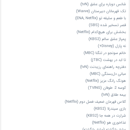
شانس دوباره برای عشق (tvN)
تک: قهرمانان دبیرستان (Wavve)
با طعم و سلیقه تو (ENA, Netflix)
قصر تسخیر شده (SBS)
بخشش برای هیچ‌کدام (Netflix)
پمپاژ عشق سالم (KBS2)
نه پازل (Disney+)
خانم سونجو در تنگنا (MBC)
تا ابد در بهشت (jTBC)
دفترچه راهنمای رزیدنت (tvN)
مبانی دل‌بستگی (MBC)
هونگ رانگ عزیز (Netflix)
کوسه 2: طوفان (TVING)
بیمه طلاق (tvN)
کلاس قهرمان ضعیف فصل دوم (Netflix)
بازی سیندرلا (KBS2)
شرارت در همه‌ جا (KBS2)
غذاخوری هو (Netflix)
عشق بازگشته (عشق بازگشته)