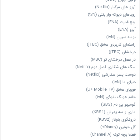
آرزو های مرگبار (Netflix)
رویاهای دیوانه‌ وار بتنی (tvN)
اوج قدرت (ENA)
آبرو (ENA)
بوسه سیرن (tvN)
راهنمای کاربردی عشق (jTBC)
درخشان (jTBC)
در فصل درخشان تو (MBC)
سگ های شکاری فصل دوم (Netflix)
دوست‌ پسر سفارشی (Netflix)
دنیای ما (tvN)
فوبیای عشق (U+ Mobile TV)
خانم هونگ نفوذی (tvN)
گومیهو بی دم (SBS)
ماری و سه پدرش (KBS1)
دروغگوی باوقار (KBS2)
گل خونین (Disney+)
قطعا بچه توئه (Channel A)