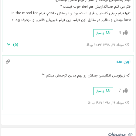
فکر می کنم صداگذاریش هم اصلا خوب نیست ?
تنها فیلم چینی که خیلی فوق العاده بود و دوستش داشتم، فیلم in the mood for
love بودش و بنظرم در مقابل اون فیلم، این فیلم خییییلی فانتزی و مزخرف بود :/
4
پاسخ
)
6
(
مرداد ۲۱, ۱۳۹۸ ۱۰:۳۲ ق.ظ
اون هه
اگه زیرنویس انگلیسی جداش رو بهم بدین ترجمش میکنم ^^
7
پاسخ
مرداد ۱۹, ۱۳۹۸ ۴:۲۱ ب.ظ
موضوعات