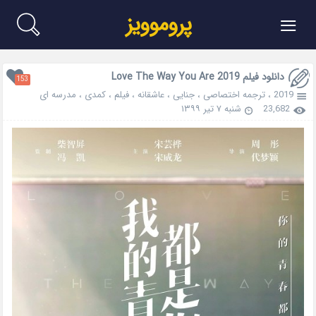
≡
پروموویز
دانلود فیلم Love The Way You Are 2019
153
2019
،
ترجمه اختصاصی
،
جنایی
،
عاشقانه
،
فیلم
،
کمدی
،
مدرسه ای
23,682
شنبه ۷ تیر ۱۳۹۹