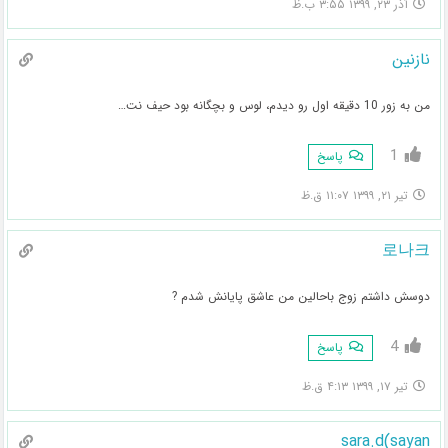
آذر ۲۳, ۱۳۹۹ ۳:۵۵ ب.ظ
نازنین
من به زور 10 دقیقه اول رو دیدم، لوس و بچگانه بود حیف نت…
1
پاسخ
تیر ۲۱, ۱۳۹۹ ۱۱:۰۷ ق.ظ
로나크
دوسش داشتم زوج باحالین من عاشق پایانش شدم ?
4
پاسخ
تیر ۱۷, ۱۳۹۹ ۴:۱۳ ق.ظ
sara.d(sayan