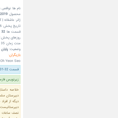
نام ها: نواقص
محصول:
2019
ژانر: عاشقانه | 
تاریخ پخش: 06 آذر 1398 – Nov 27, 2019
قسمت ها:
32
روزهای پخش:
مدت زمان: 35 دقیقه
وضعیت:
پایان 
بازیگران:
 Oh Yeon Seo
قسمت 32-31 (آخر) اضافه شد.
زیرنویس فارس
دبیرستان مشغ
دبیرستانیست
نصف ساعات رو