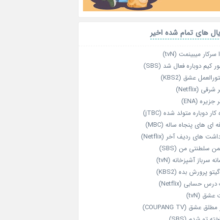
ال های تمام شده اخیر
 سرکار میبینمت (tvN)
ر کیم دوباره فعال شد (SBS)
رالعمل عشق (KBS2)
رقی (Netflix)
 جزیره (ENA)
‌ کار دوباره‌ متولد شده (jTBC)
‌ ای‌ های پنجاه‌ ساله (MBC)
اشت‌ های ردیف آخر (Netflix)
ن سلطنتی من (SBS)
نه سرباز آشپزخانه (tvN)
یتو پرورش بده (KBS2)
رس حسابی (Netflix)
عشق (tvN)
طلق عشق (COUPANG TV)
خته تو شدم (SBS)