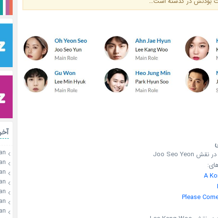
شت بودنش در گذشته است…
آخر
an
an
ای:
an
A Ko
an
an
Please Come
an
an