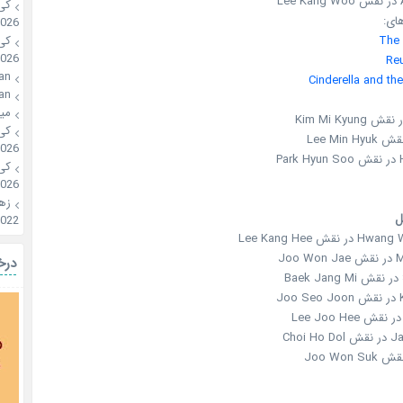
L
کی 
ای:
026
The 
کی 
026
Re
an
Cinderella and th
an
مین
کی 
026
P
کی 
026
زهر
ل
022
قش Lee Kang Hee
Jo
درخ
J
Choi