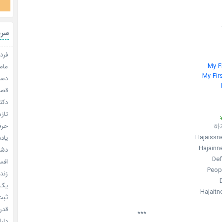
سری
فردا
My Fi
مامو
My Firs
دستو
قصر ش
دکتر
تازه
:
حرفه
하
Hajaissn
یادد
Hajainn
دشم
Def
افسا
Peop
زندگ
یک د
Hajaitn
ثبت 
قدر م
***
دلبا