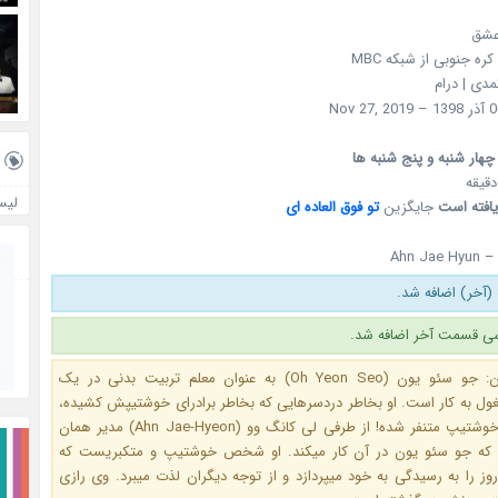
 عشق
کره جنوبی از شبکه MBC
کمدی | درام
چهار شنبه و پنج شنبه ها
لیس
یافته است
جایگزین
تو فوق العاده ای
Ahn Jae Hyun –
ی قسمت آخر اضافه شد.
خلاصه داستان: جو سئو یون (Oh Yeon Seo) به عنوان معلم تربیت بدنی در یک
ول به کار است. او بخاطر دردسرهایی که بخاطر برادرای خوشتیپش کشیده،
دیگه از افراد خوشتیپ متنفر شده! از طرفی لی کانگ وو (Ahn Jae-Hyeon) مدیر همان
 که جو سئو یون در آن کار میکند. او شخص خوشتیپ و متکبریست که
ز را به رسیدگی به خود میپردازد و از توجه دیگران لذت میبرد. وی رازی