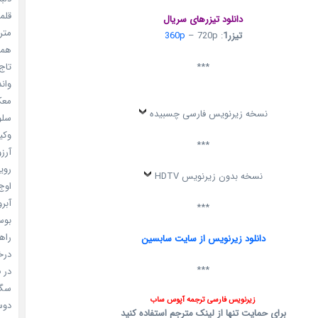
قلمرو 
دانلود تیزرهای سریال
مترس
تیزر1
:
– 720p
360p
همه 
***
تاج 
واندرف
معکوس
نسخه زیرنویس فارسی چسبیده
سلول
وکیل
***
آرزو 
رویا
نسخه بدون زیرنویس HDTV
اوج 
آبرو (
***
بوسه
راهن
دانلود زیرنویس از سایت سابسین
درخش
***
در ف
سگ ه
زیرنویس فارسی ترجمه آپوس ساب
دوست
برای حمایت تنها از لینک مترجم استفاده کنید