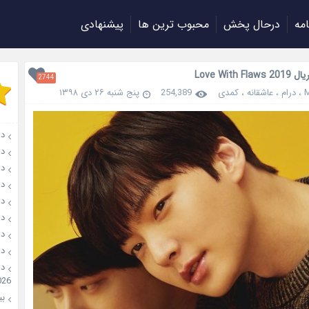
امه
درحال پخش
محبوب ترین ها
پیشنهادی
Love With F
2744
،
درام
،
عاشقانه
،
کمدی
254,389
پنج شنبه ۲۶ دی ۱۳۹۸
دانل
دانلو
دانل
دان
دانل
دانل
دانل
دانل
026
بیو