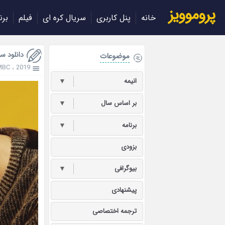
پروموویز
خانه
پنل کاربری
سریال کره ای
فیلم
برن
دانلود سریال laws 2019
موضوعات
MBC
،
2019
انیمه
▼
بر اساس سال
▼
برنامه
▼
بزودی
بیوگرافی
▼
پیشنهادی
ترجمه اختصاصی