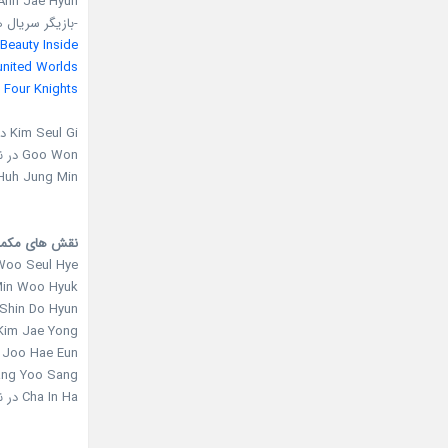
Ahn Jae Hyun در نقش ee Kang Woo
-بازیگر سریال ه
Beauty Inside
united Worlds
e Four Knights
Kim Seul Gi در نقش Kim Mi Kyung
Goo Won در نقش Lee Min Hyuk
Huh Jung Min در نقش ark Hyun Soo
نقش های مکم
Hwang Woo Seul Hye در ن
Min Woo Hyuk در نقش o Won Jae
Shin Do Hyun در نقش Baek Jang Mi
Kim Jae Yong در نقش oo Seo Joon
Joo Hae Eun در نقش Lee Joo Hee
Jang Yoo Sang در نقش  Ho Dol
Cha In Ha در نقش Joo Won Suk