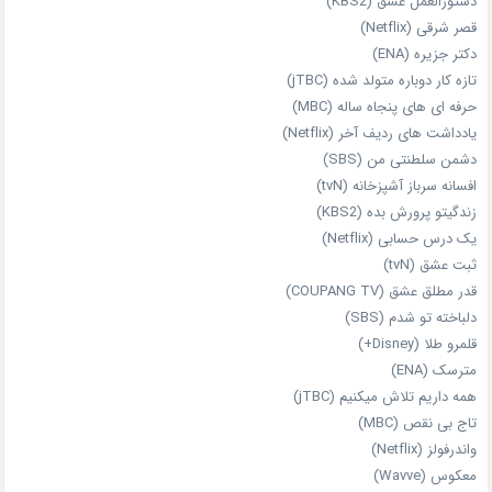
دستورالعمل عشق (KBS2)
قصر شرقی (Netflix)
دکتر جزیره (ENA)
تازه‌ کار دوباره‌ متولد شده (jTBC)
حرفه‌ ای‌ های پنجاه‌ ساله (MBC)
یادداشت‌ های ردیف آخر (Netflix)
دشمن سلطنتی من (SBS)
افسانه سرباز آشپزخانه (tvN)
زندگیتو پرورش بده (KBS2)
یک درس حسابی (Netflix)
ثبت عشق (tvN)
قدر مطلق عشق (COUPANG TV)
دلباخته تو شدم (SBS)
قلمرو طلا (Disney+)
مترسک (ENA)
همه داریم تلاش میکنیم (jTBC)
تاج بی‌ نقص (MBC)
واندرفولز (Netflix)
معکوس (Wavve)