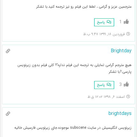
مترجمین عزیز و گرامی ، لطفا این فیلم رو نیز ترجمه کنید.با تشکر
1
پاسخ
فروردین ۱۸, ۱۳۹۹ ۹:۴۷ ب.ظ
Brightday
هیچ مترجم گرامی تمایلی به ترجمه این فیلم نداره؟! کلی فیلم بدون زیرنویس
پارسی.?با تشکر
3
پاسخ
اسفند ۶, ۱۳۹۸ ۱۲:۰۲ ق.ظ
brightdays
زیرنویس انگلیسیش در سایت subscene موجوده.جای زیرنویس فارسیش خالیه