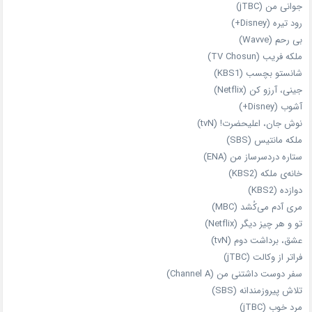
جوانی من (jTBC)
رود تیره (Disney+)
بی‌ رحم (Wavve)
ملکه فریب (TV Chosun)
شانستو بچسب (KBS1)
جینی، آرزو کن (Netflix)
آشوب (Disney+)
نوش جان، اعلیحضرت! (tvN)
ملکه‌ مانتیس (SBS)
ستاره دردسرساز من (ENA)
خانه‌ی ملکه (KBS2)
دوازده (KBS2)
مری آدم می‌کُشد (MBC)
تو و هر چیز دیگر (Netflix)
عشق، برداشت دوم (tvN)
فراتر از وکالت (jTBC)
سفر دوست‌ داشتنی من (Channel A)
تلاش پیروزمندانه (SBS)
مرد خوب (jTBC)