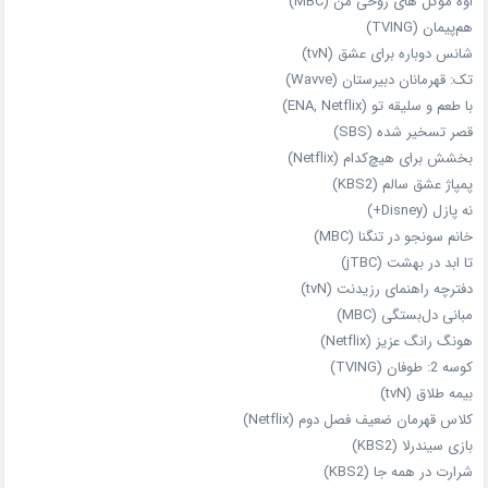
اوه موکل های روحی من (MBC)
هم‌پیمان (TVING)
شانس دوباره برای عشق (tvN)
تک: قهرمانان دبیرستان (Wavve)
با طعم و سلیقه تو (ENA, Netflix)
قصر تسخیر شده (SBS)
بخشش برای هیچ‌کدام (Netflix)
پمپاژ عشق سالم (KBS2)
نه پازل (Disney+)
خانم سونجو در تنگنا (MBC)
تا ابد در بهشت (jTBC)
دفترچه راهنمای رزیدنت (tvN)
مبانی دل‌بستگی (MBC)
هونگ رانگ عزیز (Netflix)
کوسه 2: طوفان (TVING)
بیمه طلاق (tvN)
کلاس قهرمان ضعیف فصل دوم (Netflix)
بازی سیندرلا (KBS2)
شرارت در همه‌ جا (KBS2)