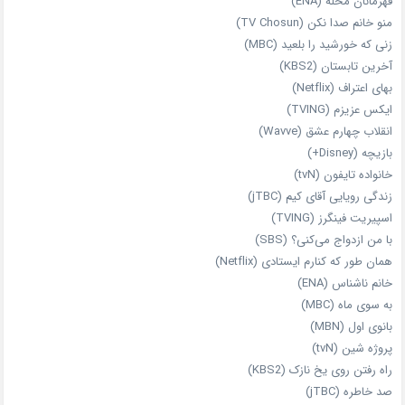
قهرمانان محله (ENA)
منو خانم صدا نکن (TV Chosun)
زنی که خورشید را بلعید (MBC)
آخرین تابستان (KBS2)
بهای اعتراف (Netflix)
ایکس عزیزم (TVING)
انقلاب چهارم عشق (Wavve)
بازیچه (Disney+)
خانواده تایفون (tvN)
زندگی رویایی آقای کیم (jTBC)
اسپیریت فینگرز (TVING)
با من ازدواج می‌کنی؟ (SBS)
همان‌ طور که کنارم ایستادی (Netflix)
خانم ناشناس (ENA)
به سوی ماه (MBC)
بانوی اول (MBN)
پروژه شین (tvN)
راه رفتن روی یخ نازک (KBS2)
صد خاطره (jTBC)