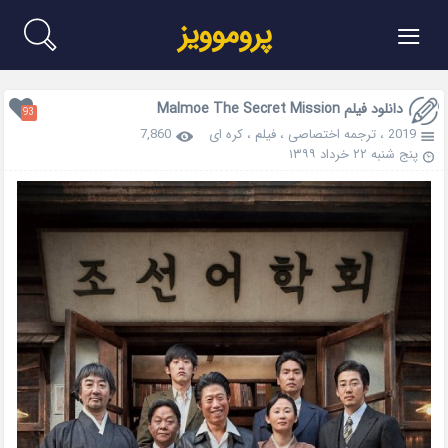
≡
پروموویز
دانلود فیلم Malmoe The Secret Mission
93
2019
،
ترجمه اختصاصی
،
فیلم
،
کره ای
7,860
پنج شنبه ۲۲ خرداد ۱۳۹۹