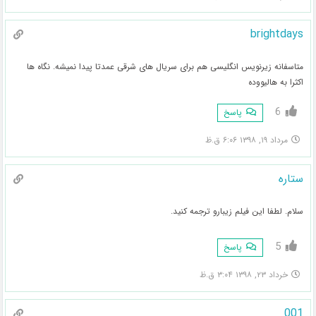
brightdays
متاسفانه زیرنویس انگلیسی هم برای سریال های شرقی عمدتا پیدا نمیشه‌. نگاه ها
اکثرا به هالیووده
6
پاسخ
مرداد ۱۹, ۱۳۹۸ ۶:۰۶ ق.ظ
ستاره
سلام. لطفا این فیلم زیبارو ترجمه کنید.
5
پاسخ
خرداد ۲۳, ۱۳۹۸ ۳:۰۴ ق.ظ
001