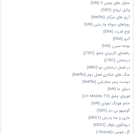
سلول های یومی 3 (tvN)
وکیل ارواح (SBS)
آرزو های مرگبار (Netflix)
رویاهای دیوانه‌ وار بتنی (tvN)
اوج قدرت (ENA)
آبرو (ENA)
بوسه سیرن (tvN)
راهنمای کاربردی عشق (jTBC)
درخشان (jTBC)
در فصل درخشان تو (MBC)
سگ های شکاری فصل دوم (Netflix)
دوست‌ پسر سفارشی (Netflix)
دنیای ما (tvN)
فوبیای عشق (U+ Mobile TV)
خانم هونگ نفوذی (tvN)
گومیهو بی دم (SBS)
ماری و سه پدرش (KBS1)
دروغگوی باوقار (KBS2)
گل خونین (Disney+)