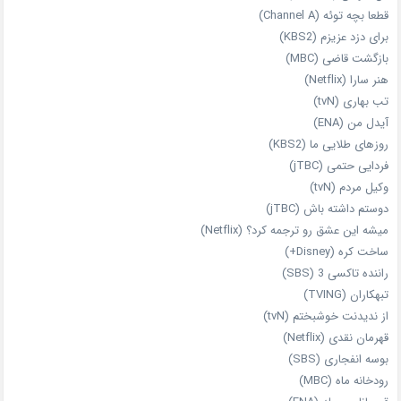
قطعا بچه توئه (Channel A)
برای دزد عزیزم (KBS2)
بازگشت قاضی (MBC)
هنر سارا (Netflix)
تب بهاری (tvN)
آیدل من (ENA)
روزهای طلایی ما (KBS2)
فردایی حتمی (jTBC)
وکیل مردم (tvN)
دوستم داشته باش (jTBC)
میشه این عشق رو ترجمه کرد؟ (Netflix)
ساخت کره (Disney+)
راننده تاکسی 3 (SBS)
تبهکاران (TVING)
از ندیدنت خوشبختم (tvN)
قهرمان نقدی (Netflix)
بوسه انفجاری (SBS)
رودخانه ماه (MBC)