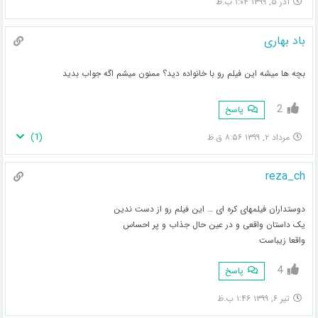
آذر ۵, ۱۳۹۹ ۱:۰۴ ب.ظ
باد بهاری
بچه ها میشه این فیلم رو با خانواده دید؟ ممنون میشم اگه جواب بدید
2
پاسخ
)
1
(
مرداد ۲, ۱۳۹۹ ۸:۵۶ ق.ظ
reza_ch
دوستداران فیلمهای کره ای … این فیلم رو از دست ندین
یک داستان واقعی و در عین حال جذاب و پر احساس
واقعا زیباست
4
پاسخ
تیر ۶, ۱۳۹۹ ۱:۴۶ ب.ظ