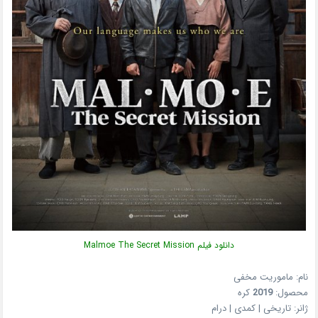
دانلود فیلم Malmoe The Secret Mission
نام: ماموریت مخفی
محصول:
2019
کره
ژانر: تاریخی | کمدی | درام