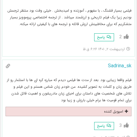
فیلمی بسیار قشنگ ، با مفهوم ، آموزنده و امیدبخش . خیلی وقت بود منتظر ترجمش
بودیم زیرا یک فیلم تاریخی و ارزشمند میباشد . از ترجمه اختصاصی پروموویز بسیار
متشکریم که برای مخاطبینش ارزش قائله و ترجمه های با کیفیتی ارائه میکنه.
2
پاسخ
اردیبهشت ۲, ۱۴۰۱ ۶:۲۶ ق.ظ
Sadrina_sk
فیلم واقعا زیبایی بود. بعد از مدت ها فیلمی دیدم که مبارزه کره ای ها با استثمار رو از
طریق زبان و کلمات به تصویر کشیده. من خودم زبان شناس هستم و این فیلم و
تلاش های شخصیت های داستان برای احیای زبان مادریشون و اهمیت قائل شدن
برای تمام قومیت ها برام خیلی بارزش و زیبا بود
اسپویل کننده
3
پاسخ