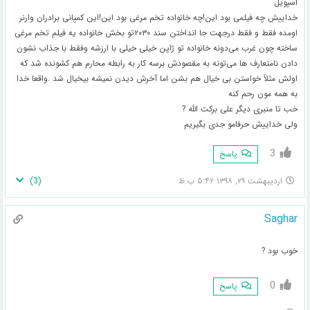
اسپویل
خداییش چه فیلمی بود این!چه خانواده تخم مرغی بود این!این کمپانی برادران وارنر
اومده فقط و فقط درجهت جا انداختن سند ۲۰۳۰تو بخش خانواده یه فیلم تخم مرغی
ساخته چون غرب می‌دونه خانواده تو ژاپن خیلی خیلی با ارزشه وفقط با جذاب نشون
دادن نامتعارف ها می‌تونه به مقصودش برسه کار به رابطه محارم هم کشونده شد که
اولش مثلاً خواستن بی خیال هم بشن اما آخرش دیدن نمیشه بیخیال شد .واقعا خدا
به همه مون رحم کنه
خب تا منبری دیگر علی برکت الله ?
ولی خداییش حرفامو جدی بگیریم
3
پاسخ
)
3
(
اردیبهشت ۲۹, ۱۳۹۸ ۵:۴۲ ب.ظ
Saghar
خوب بود ?
0
پاسخ