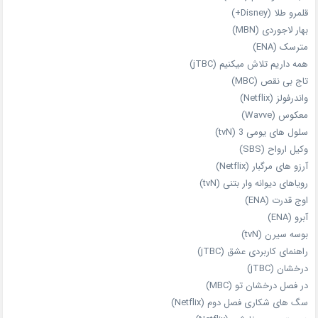
قلمرو طلا (Disney+)
بهار لاجوردی (MBN)
مترسک (ENA)
همه داریم تلاش میکنیم (jTBC)
تاج بی‌ نقص (MBC)
واندرفولز (Netflix)
معکوس (Wavve)
سلول های یومی 3 (tvN)
وکیل ارواح (SBS)
آرزو های مرگبار (Netflix)
رویاهای دیوانه‌ وار بتنی (tvN)
اوج قدرت (ENA)
آبرو (ENA)
بوسه سیرن (tvN)
راهنمای کاربردی عشق (jTBC)
درخشان (jTBC)
در فصل درخشان تو (MBC)
سگ های شکاری فصل دوم (Netflix)