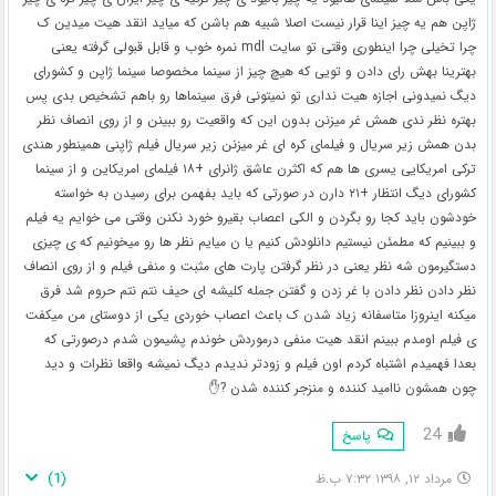
ژاپن هم یه چیز اینا قرار نیست اصلا شبیه هم باشن که میاید انقد هیت میدین ک
چرا تخیلی چرا اینطوری وقتی تو سایت mdl نمره خوب و قابل قبولی گرفته یعنی
بهترینا بهش رای دادن و تویی که هیچ چیز از سینما مخصوصا سینما ژاپن و کشورای
دیگ نمیدونی اجازه هیت نداری تو نمیتونی فرق سینماها رو باهم تشخیص بدی پس
بهتره نظر ندی همش غر میزنن بدون این که واقعیت رو ببینن و از روی انصاف نظر
بدن همش زیر سریال و فیلمای کره ای غر میزنن زیر سریال فیلم ژاپنی همینطور هندی
ترکی امریکایی یسری ها هم که اکثرن عاشق ژانرای +۱۸ فیلمای امریکاین و از سینما
کشورای دیگ انتظار +۲۱ دارن در صورتی که باید بفهمن برای رسیدن به خواسته
خودشون باید کجا رو بگردن و الکی اعصاب بقیرو خورد نکنن وقتی می خوایم یه فیلم
و ببینیم که مطمئن نیستیم دانلودش کنیم یا ن میایم نظر ها رو میخونیم که ی چیزی
دستگیرمون شه نظر یعنی در نظر گرفتن پارت های مثبت و منفی فیلم و از روی انصاف
نظر دادن نظر دادن با غر زدن و گفتن جمله کلیشه ای حیف نتم نتم حروم شد فرق
میکنه اینروزا متاسفانه زیاد شدن ک باعث اعصاب خوردی یکی از دوستای من میکفت
ی فیلم اومدم ببینم انقد هیت منفی درموردش خوندم پشیمون شدم درصورتی که
بعدا فهمیدم اشتباه کردم اون فیلم و زودتر ندیدم دیگ نمیشه واقعا نظرات و دید
چون همشون ناامید کننده و منزجر کننده شدن ?✋
24
پاسخ
)
1
(
مرداد ۱۲, ۱۳۹۸ ۷:۳۲ ب.ظ