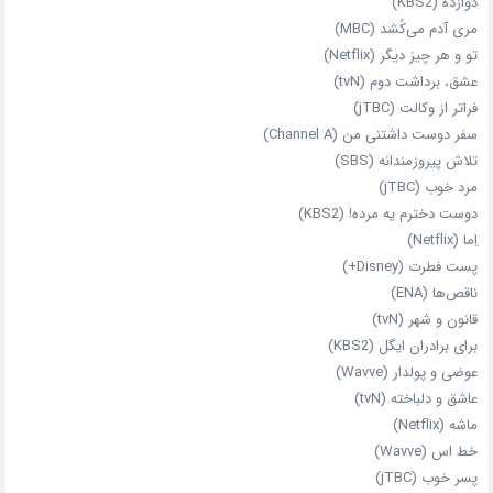
دوازده (KBS2)
مری آدم می‌کُشد (MBC)
تو و هر چیز دیگر (Netflix)
عشق، برداشت دوم (tvN)
فراتر از وکالت (jTBC)
سفر دوست‌ داشتنی من (Channel A)
تلاش پیروزمندانه (SBS)
مرد خوب (jTBC)
دوست دخترم یه مرده! (KBS2)
اِما (Netflix)
پست فطرت (Disney+)
ناقص‌ها (ENA)
قانون و شهر (tvN)
برای برادران ایگل (KBS2)
عوضی و پولدار (Wavve)
عاشق و دلباخته (tvN)
ماشه (Netflix)
خط اس (Wavve)
پسر خوب (jTBC)