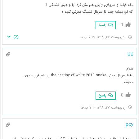
مگه فیلما و سریالای ژاپنی هم مثل کره ایا و چینیا قشنگن ؟
اگه اره میشه چند تا سریال قشنگ معرفی کنید ؟
1
پاسخ
)
2
(
اردیبهشت ۲۷, ۱۳۹۸ ۷:۳۰ ب.ظ
نانا
سلام
لطفا سریال چینی the destiny of white 2018 snake رو هم قرار بدین.
ممنونم
0
پاسخ
اردیبهشت ۲۷, ۱۳۹۸ ۷:۱۰ ب.ظ
pcy
میشه فیلم والرین و شهر هزار سیاره رو بزارین؟ کریس عضو سابق اکسو توش بازی