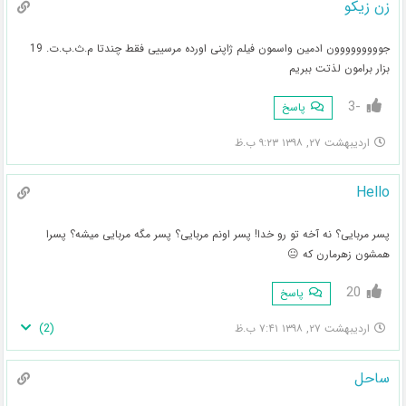
زن زیکو
جووووووووون ادمین واسمون فیلم ژاپنی اورده مرسییی فقط چندتا م.ث.ب.ت. 19
بزار برامون لذتت ببریم
-3
پاسخ
اردیبهشت ۲۷, ۱۳۹۸ ۹:۲۳ ب.ظ
Hello
پسر مربایی؟ نه آخه تو رو خدا! پسر اونم مربایی؟ پسر مگه مربایی میشه؟ پسرا
همشون زهرمارن که 😐
20
پاسخ
)
2
(
اردیبهشت ۲۷, ۱۳۹۸ ۷:۴۱ ب.ظ
ساحل