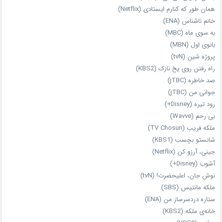
همان‌ طور که کنارم ایستادی (Netflix)
خانم ناشناس (ENA)
به سوی ماه (MBC)
بانوی اول (MBN)
پروژه شین (tvN)
راه رفتن روی یخ نازک (KBS2)
صد خاطره (jTBC)
جوانی من (jTBC)
رود تیره (Disney+)
بی‌ رحم (Wavve)
ملکه فریب (TV Chosun)
شانستو بچسب (KBS1)
جینی، آرزو کن (Netflix)
آشوب (Disney+)
نوش جان، اعلیحضرت! (tvN)
ملکه‌ مانتیس (SBS)
ستاره دردسرساز من (ENA)
خانه‌ی ملکه (KBS2)