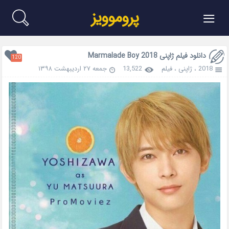
≡
پروموویز
دانلود فیلم ژاپنی Marmalade Boy 2018
120
2018
،
ژاپنی
،
فیلم
13,522
جمعه ۲۷ اردیبهشت ۱۳۹۸