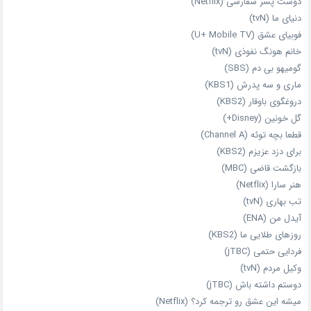
دوست‌ پسر سفارشی (Netflix)
دنیای ما (tvN)
فوبیای عشق (U+ Mobile TV)
خانم هونگ نفوذی (tvN)
گومیهو بی دم (SBS)
ماری و سه پدرش (KBS1)
دروغگوی باوقار (KBS2)
گل خونین (Disney+)
قطعا بچه توئه (Channel A)
برای دزد عزیزم (KBS2)
بازگشت قاضی (MBC)
هنر سارا (Netflix)
تب بهاری (tvN)
آیدل من (ENA)
روزهای طلایی ما (KBS2)
فردایی حتمی (jTBC)
وکیل مردم (tvN)
دوستم داشته باش (jTBC)
میشه این عشق رو ترجمه کرد؟ (Netflix)