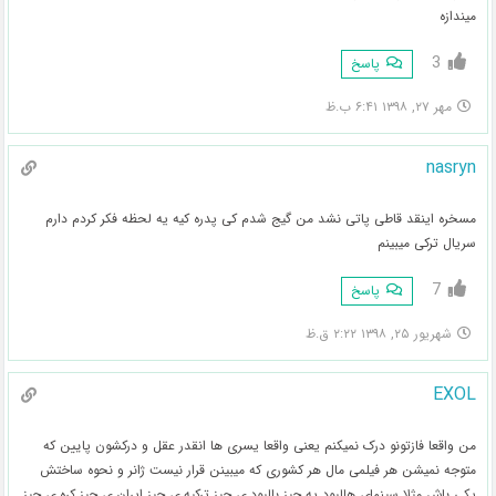
میندازه
3
پاسخ
مهر ۲۷, ۱۳۹۸ ۶:۴۱ ب.ظ
nasryn
مسخره اینقد قاطی پاتی نشد من گیج شدم کی پدره کیه یه لحظه فکر کردم دارم
سریال ترکی میبینم
7
پاسخ
شهریور ۲۵, ۱۳۹۸ ۲:۲۲ ق.ظ
EXOL
من واقعا فازتونو درک نمیکنم یعنی واقعا یسری ها انقدر عقل و درکشون پایین که
متوجه نمیشن هر فیلمی مال هر کشوری که میبینن قرار نیست ژانر و نحوه ساختش
یکی باش مثلا سینمای هالیود یه چیز بالیود ی چیز ترکیه ی چیز ایران ی چیز کره ی چیز