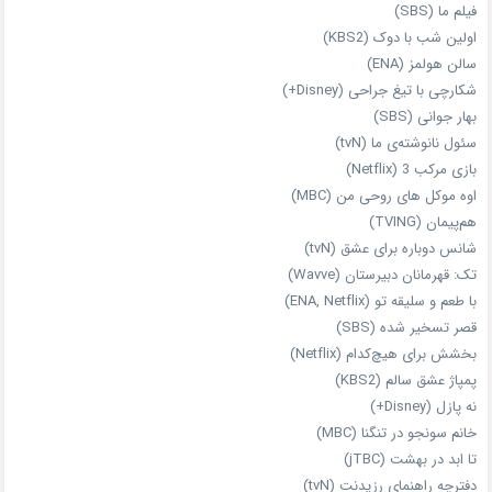
فیلم ما (SBS)
اولین شب با دوک (KBS2)
سالن هولمز (ENA)
شکارچی با تیغ جراحی (Disney+)
بهار جوانی (SBS)
سئول نانوشته‌ی ما (tvN)
بازی مرکب 3 (Netflix)
اوه موکل های روحی من (MBC)
هم‌پیمان (TVING)
شانس دوباره برای عشق (tvN)
تک: قهرمانان دبیرستان (Wavve)
با طعم و سلیقه تو (ENA, Netflix)
قصر تسخیر شده (SBS)
بخشش برای هیچ‌کدام (Netflix)
پمپاژ عشق سالم (KBS2)
نه پازل (Disney+)
خانم سونجو در تنگنا (MBC)
تا ابد در بهشت (jTBC)
دفترچه راهنمای رزیدنت (tvN)