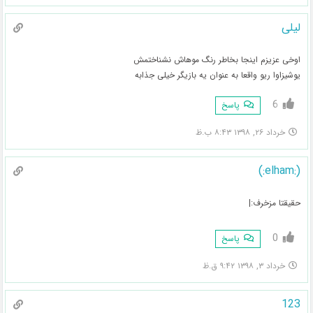
لیلی
اوخی عزیزم اینجا بخاطر رنگ موهاش نشناختمش
یوشیزاوا ریو واقعا به عنوان یه بازیگر خیلی جذابه
6
پاسخ
خرداد ۲۶, ۱۳۹۸ ۸:۴۳ ب.ظ
(:elham:)
حقیقتا مزخرف:|
0
پاسخ
خرداد ۳, ۱۳۹۸ ۹:۴۲ ق.ظ
123