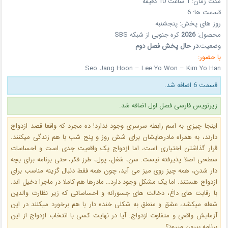
مدت زمان:
1 ساعت 10 دقیقه
قسمت ها:
6
روز های پخش:
پنجشنبه
محصول:
2026
کره جنوبی
از شبکه
SBS
وضعیت:
در حال پخش فصل دوم
با حضور:
Seo Jang Hoon – Lee Yo Won – Kim Yo Han
قسمت 6 اضافه شد.
زیرنویس فارسی فصل اول اضافه شد.
اینجا چیزی به اسم رابطه سرسری وجود ندارد! ده مجرد که واقعا قصد ازدواج
دارند، به همراه مادرهایشان برای شش روز و پنج شب با هم زندگی میکنند.
قرار گذاشتن اختیاری است، اما ازدواج یک واقعیت جدی است و احساسات
سطحی اصلا پذیرفته نیست. سن، شغل، پول، طرز فکر، حتی برنامه برای بچه
دار شدن، همه چیز روی میز می آید، چون همه فقط دنبال گزینه مناسب برای
ازدواج هستند. اما یک مشکل وجود دارد… مادرها هم کاملا در ماجرا دخیل اند.
با رقابت های داغ، دخالت های جسورانه و احساساتی که زیر نظارت والدین
شعله میکشد، عشق و منطق به شکلی خنده دار با هم برخورد میکنند در این
آزمایش واقعی و متفاوت ازدواج. آیا در نهایت کسی با انتخاب ازدواج از این
برنامه بیرون میرود؟