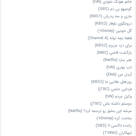
خانم هونگ نفوذی (tvN)
گومیهو بی دم (SBS)
ماری و سه پدرش (KBS1)
دروغگوی باوقار (KBS2)
گل خونین (Disney+)
قطعا بچه توئه (Channel A)
برای دزد عزیزم (KBS2)
بازگشت قاضی (MBC)
هنر سارا (Netflix)
تب بهاری (tvN)
آیدل من (ENA)
روزهای طلایی ما (KBS2)
فردایی حتمی (jTBC)
وکیل مردم (tvN)
دوستم داشته باش (jTBC)
میشه این عشق رو ترجمه کرد؟ (Netflix)
ساخت کره (Disney+)
راننده تاکسی 3 (SBS)
تبهکاران (TVING)