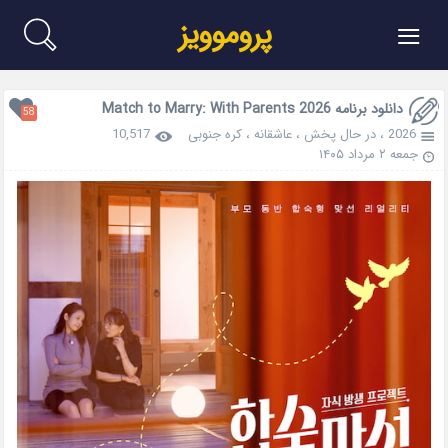
≡
پروموویز
دانلود برنامه Match to Marry: With Parents 2026
58
2026
،
در حال پخش
،
عاشقانه
،
کره جنوبی
10,517
جمعه ۲ مرداد ۱۴۰۵