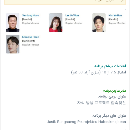
.
.
اطلاعات بیشتر برنامه
امتیاز
:
7.5 از 10 (میزان آراء: 50 نفر)
سایر عناوین برنامه:
عنوان بومی برنامه
:
자식 방생 프로젝트 합숙맞선
عنوان های دیگر برنامه
:
Jasik Bangsaeng Peurojekteu Habsukmajseon
.