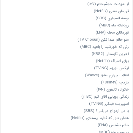
از ندیدنت خوشبختم (tvN)
قهرمان نقدی (Netflix)
بوسه انفجاری (SBS)
رودخانه ماه (MBC)
قهرمانان محله (ENA)
منو خانم صدا نکن (TV Chosun)
زنی که خورشید را بلعید (MBC)
آخرین تابستان (KBS2)
بهای اعتراف (Netflix)
ایکس عزیزم (TVING)
انقلاب چهارم عشق (Wavve)
بازیچه (Disney+)
خانواده تایفون (tvN)
زندگی رویایی آقای کیم (jTBC)
اسپیریت فینگرز (TVING)
با من ازدواج می‌کنی؟ (SBS)
همان‌ طور که کنارم ایستادی (Netflix)
خانم ناشناس (ENA)
به سوی ماه (MBC)