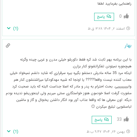
راهنمایی بفرمایید لطفا
0
پاسخ
)
1
(
اسفند ۲, ۱۴۰۴ ۳:۲۸ ق.ظ
بهار
با این برنامه بهم ثابت شد کره فقط دکورشو خیلی مدرن و غربی چیده وگرنه
هیچجوره نمیتونن تفکراتشونو کنار بزارن.
اینکه مرد 35 ساله مادرش دستشو بگیره ببره سرقراری که شاید دلشم نمیخواد خیلی
معذب کننده نیست واقعا؟؟؟؟؟ یا اونجا که شبیه مهدکودکیا میزاشتنشون کنار هم
واییییییییی. بحث احترام به پدر و مادر که اصلا جداست البته که باید صحبت کرد
مشورت گرفت اصلا خودمون هنوز خواستگاری سنتی میریم ولی اینجوریشو ندیده بودم
دیگه. اون معرفی ها که واقعا عذاب آور بود انگار داشتن یخچال و گاز و ماشین
لباسشویی تبلیغ میکردن 🙂
33
پاسخ
)
1
(
بهمن ۲۶, ۱۴۰۴ ۹:۴۷ ب.ظ