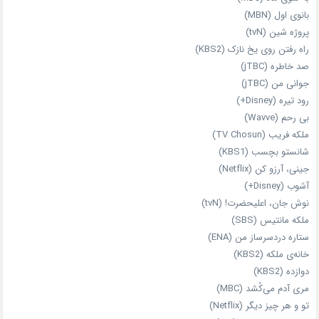
بانوی اول (MBN)
پروژه شین (tvN)
راه رفتن روی یخ نازک (KBS2)
صد خاطره (jTBC)
جوانی من (jTBC)
رود تیره (Disney+)
بی‌ رحم (Wavve)
ملکه فریب (TV Chosun)
شانستو بچسب (KBS1)
جینی، آرزو کن (Netflix)
آشوب (Disney+)
نوش جان، اعلیحضرت! (tvN)
ملکه‌ مانتیس (SBS)
ستاره دردسرساز من (ENA)
خانه‌ی ملکه (KBS2)
دوازده (KBS2)
مری آدم می‌کُشد (MBC)
تو و هر چیز دیگر (Netflix)