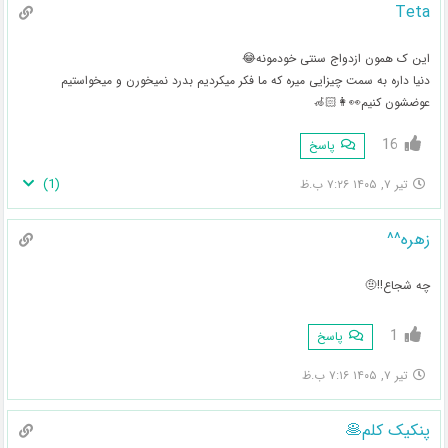
Teta
این ک همون ازدواج سنتی خودمونه😂
دنیا داره به سمت چیزایی میره که ما فکر میکردیم بدرد نمیخورن و میخواستیم
عوضشون کنیم👀👩🏻‍🦽
16
پاسخ
)
1
(
تیر ۷, ۱۴۰۵ ۷:۲۶ ب.ظ
زهره^^
چه شجاع!!🤨
1
پاسخ
تیر ۷, ۱۴۰۵ ۷:۱۶ ب.ظ
پنکیک کلم🥞