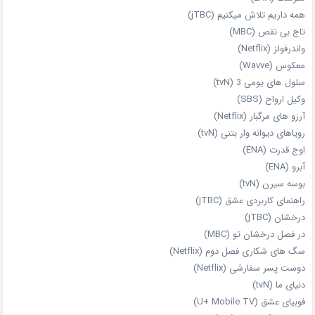
همه داریم تلاش میکنیم (jTBC)
تاج بی‌ نقص (MBC)
واندرفولز (Netflix)
معکوس (Wavve)
سلول های یومی 3 (tvN)
وکیل ارواح (SBS)
آرزو های مرگبار (Netflix)
رویاهای دیوانه‌ وار بتنی (tvN)
اوج قدرت (ENA)
آبرو (ENA)
بوسه سیرن (tvN)
راهنمای کاربردی عشق (jTBC)
درخشان (jTBC)
در فصل درخشان تو (MBC)
سگ های شکاری فصل دوم (Netflix)
دوست‌ پسر سفارشی (Netflix)
دنیای ما (tvN)
فوبیای عشق (U+ Mobile TV)