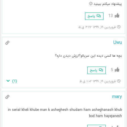
پیشنهاد میکنم ببینید 🙂
13
پاسخ
فروردین ۱۹, ۱۳۹۹ ۳:۲۲ ق.ظ
Uwu
بچه ها کسی دیده این سریالو؟ارزش دیدن داره؟
5
پاسخ
)
1
(
فروردین ۱۹, ۱۳۹۹ ۱:۰۲ ق.ظ
mary
in serial kheli khube man k asheghesh shudam ham asheghanash khub
bod ham hayejanesh