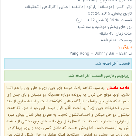
محصول:
2016
چین
از شبکه
iQiyi
ژانر:
اکشن | دوستانه | رازآلود | عاشقانه | جنایی | کاراگاهی | تحقیقات
تاریخ پخش:
Oct 24, 2016
قسمت ها:
36 (3 فصل 12 قسمتی)
روز های پخش:
دوشنبه و سه شنبه
مدت زمان:
45 دقیقه
وضعیت:
تمام شده
بازیگران:
Yang Rong – Johnny Bai – Evan Li
قسمت آخر اضافه شد.
زیرنویس فارسی قسمت آخر اضافه شد.
خلاصه داستان
:
یه سوء تفاهم باعث میشه بای جین ژی و هان چن با هم آشنا
بشن. اونها موقع حل کردن یه پرونده دوباره همدیگه رو میبینن و بای جین ژی
میفهمه که هان چن واقعاً یه کارآگاه جنایی کارکشته است و استفاده اون از متد
سنتی تحقیقات جین ژی” رو تحت تأثیر قرار میده. اون دو تا سوء تفاهمات
بینشون رو حل میکنن و احساساتشون نسبت به هم رو بهتر شدن پیش میره.
از طرفی به خاطر یه تصادف که 5 سال قبل رخ داده، هان چن بخشی از حافظه
اش رو از دست داده ، اما یادش هست که عاشق کسی بوده و برای پیدا کردن
اون زن، هر روشی رو امتحان میکنه،با اینکه عشق در حال شکل گرفتن بین