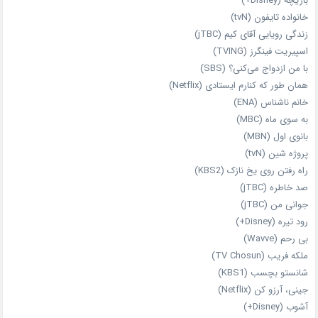
بازیچه (Disney+)
خانواده تایفون (tvN)
زندگی رویایی آقای کیم (jTBC)
اسپیریت فینگرز (TVING)
با من ازدواج می‌کنی؟ (SBS)
همان‌ طور که کنارم ایستادی (Netflix)
خانم ناشناس (ENA)
به سوی ماه (MBC)
بانوی اول (MBN)
پروژه شین (tvN)
راه رفتن روی یخ نازک (KBS2)
صد خاطره (jTBC)
جوانی من (jTBC)
رود تیره (Disney+)
بی‌ رحم (Wavve)
ملکه فریب (TV Chosun)
شانستو بچسب (KBS1)
جینی، آرزو کن (Netflix)
آشوب (Disney+)