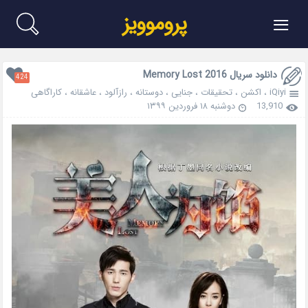
≡
پروموویز
دانلود سریال Memory Lost 2016
424
iQiyi
،
اکشن
،
تحقیقات
،
جنایی
،
دوستانه
،
رازآلود
،
عاشقانه
،
کاراگاهی
13,910
دوشنبه ۱۸ فروردین ۱۳۹۹