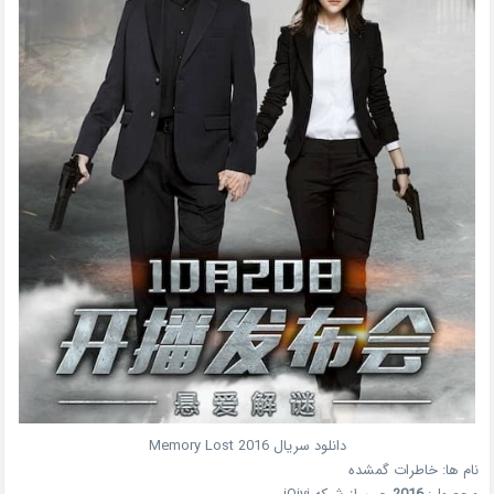
دانلود سریال
2016
Memory Lost
نام ها:
خاطرات گمشده