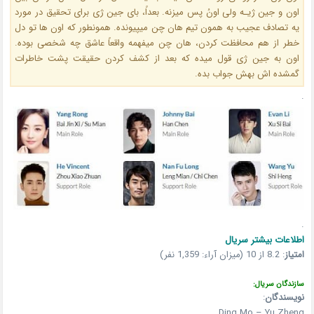
اون و جین ژیـه ولی اونُ پس میزنه. بعداً، بای جین ژی برای تحقیق در مورد
یه تصادف عجیب به همون تیم هان چن میپیونده. همونطور که اون ها تو دل
خطر از هم محافظت کردن، هان چن میفهمه واقعاً عاشق چه شخصی بوده.
اون به جین ژی قول میده که بعد از کشف کردن حقیقت پشت خاطرات
گمشده اش بهش جواب بده.
.
.
اطلاعات بیشتر سریال
امتیاز
:
8.2 از 10 (میزان آراء: 1,359 نفر)
سازندگان سریال:
نویسندگان
:
Ding Mo – Yu Zheng