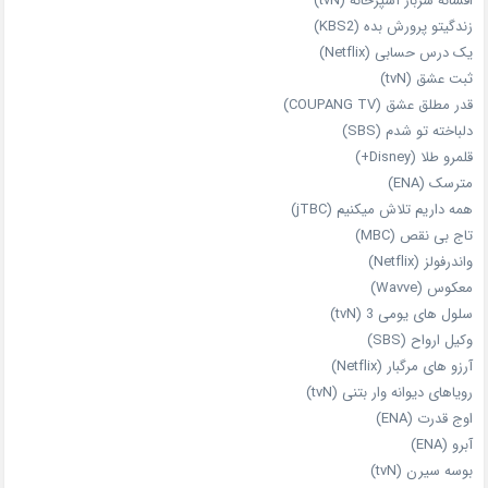
افسانه سرباز آشپزخانه (tvN)
زندگیتو پرورش بده (KBS2)
یک درس حسابی (Netflix)
ثبت عشق (tvN)
قدر مطلق عشق (COUPANG TV)
دلباخته تو شدم (SBS)
قلمرو طلا (Disney+)
مترسک (ENA)
همه داریم تلاش میکنیم (jTBC)
تاج بی‌ نقص (MBC)
واندرفولز (Netflix)
معکوس (Wavve)
سلول های یومی 3 (tvN)
وکیل ارواح (SBS)
آرزو های مرگبار (Netflix)
رویاهای دیوانه‌ وار بتنی (tvN)
اوج قدرت (ENA)
آبرو (ENA)
بوسه سیرن (tvN)