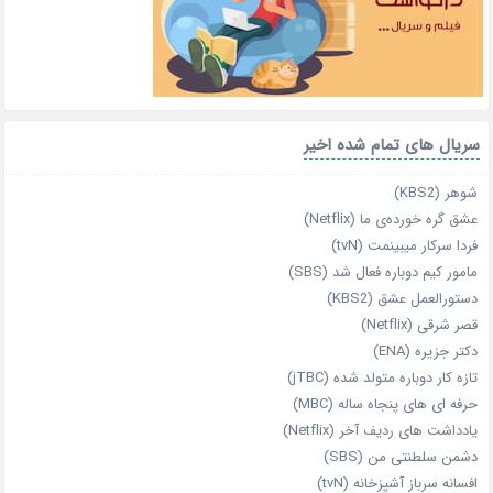
سریال های تمام شده اخیر
شوهر (KBS2)
عشق گره خورده‌ی ما (Netflix)
فردا سرکار میبینمت (tvN)
مامور کیم دوباره فعال شد (SBS)
دستورالعمل عشق (KBS2)
قصر شرقی (Netflix)
دکتر جزیره (ENA)
تازه‌ کار دوباره‌ متولد شده (jTBC)
حرفه‌ ای‌ های پنجاه‌ ساله (MBC)
یادداشت‌ های ردیف آخر (Netflix)
دشمن سلطنتی من (SBS)
افسانه سرباز آشپزخانه (tvN)