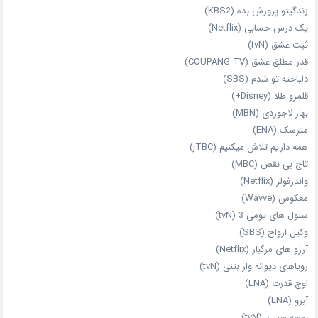
زندگیتو پرورش بده (KBS2)
یک درس حسابی (Netflix)
ثبت عشق (tvN)
قدر مطلق عشق (COUPANG TV)
دلباخته تو شدم (SBS)
قلمرو طلا (Disney+)
بهار لاجوردی (MBN)
مترسک (ENA)
همه داریم تلاش میکنیم (jTBC)
تاج بی‌ نقص (MBC)
واندرفولز (Netflix)
معکوس (Wavve)
سلول های یومی 3 (tvN)
وکیل ارواح (SBS)
آرزو های مرگبار (Netflix)
رویاهای دیوانه‌ وار بتنی (tvN)
اوج قدرت (ENA)
آبرو (ENA)
بوسه سیرن (tvN)