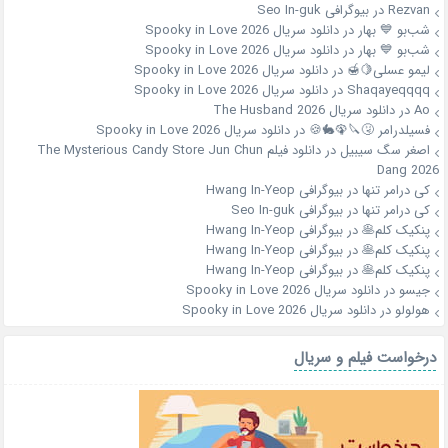
Rezvan
در
بیوگرافی Seo In-guk
شب‌بو 💙 بهار
در
دانلود سریال Spooky in Love 2026
شب‌بو 💙 بهار
در
دانلود سریال Spooky in Love 2026
لیمو عسلی🍋🍯
در
دانلود سریال Spooky in Love 2026
Shaqayeqqqq
در
دانلود سریال Spooky in Love 2026
Ao
در
دانلود سریال The Husband 2026
فسیلدرامر 🤧🔪🦚🐇🍪
در
دانلود سریال Spooky in Love 2026
اصغر سگ سیبیل
در
دانلود فیلم The Mysterious Candy Store Jun Chun
Dang 2026
کی درامر تنها
در
بیوگرافی Hwang In-Yeop
کی درامر تنها
در
بیوگرافی Seo In-guk
پنکیک کلم🥞
در
بیوگرافی Hwang In-Yeop
پنکیک کلم🥞
در
بیوگرافی Hwang In-Yeop
پنکیک کلم🥞
در
بیوگرافی Hwang In-Yeop
جیسو
در
دانلود سریال Spooky in Love 2026
هولولو
در
دانلود سریال Spooky in Love 2026
درخواست فیلم و سریال