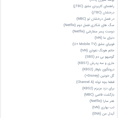
راهنمای کاربردی عشق (jTBC)
درخشان (jTBC)
در فصل درخشان تو (MBC)
سگ های شکاری فصل دوم (Netflix)
دوست‌ پسر سفارشی (Netflix)
دنیای ما (tvN)
فوبیای عشق (U+ Mobile TV)
خانم هونگ نفوذی (tvN)
گومیهو بی دم (SBS)
ماری و سه پدرش (KBS1)
دروغگوی باوقار (KBS2)
گل خونین (Disney+)
قطعا بچه توئه (Channel A)
برای دزد عزیزم (KBS2)
بازگشت قاضی (MBC)
هنر سارا (Netflix)
تب بهاری (tvN)
آیدل من (ENA)