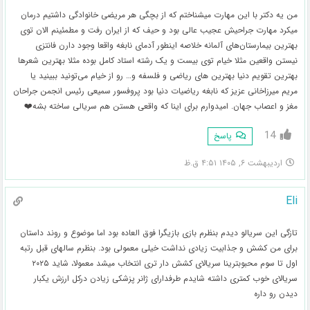
من یه دکتر با این مهارت میشناختم که از بچگی هر مریضی خانوادگی داشتیم درمان
میکرد مهارت جراحیش عجیب عالی بود و حیف که از ایران رفت و مطمئینم الان توی
بهترین بیمارستان‌های آلمانه خلاصه اینطور آدمای نابغه واقعا وجود دارن فانتزی
نیستن واقعین مثلا خیام توی بیست و یک رشته استاد کامل بوده مثلا بهترین شعرها
بهترین تقویم دنیا بهترین های ریاضی و فلسفه و… رو از خیام می‌تونید ببینید یا
مریم میرزاخانی عزیز که نابغه ریاضیات دنیا بود پروفسور سمیعی رئیس انجمن جراحان
مغز و اعصاب جهان. امیدوارم برای اینا که واقعی هستن هم سریالی ساخته بشه❤️
14
پاسخ
اردیبهشت ۶, ۱۴۰۵ ۴:۵۱ ق.ظ
Eli
تازگی این سریالو دیدم بنظرم بازی بازیگرا فوق العاده بود اما موضوع و روند داستان
برای من کشش و جذابیت زیادی نداشت خیلی معمولی بود. بنظرم سالهای قبل رتبه
اول تا سوم محبوبترینا سریالای کشش دار تری انتخاب میشد معمولا، شاید ۲۰۲۵
سریالای خوب کمتری داشته شایدم طرفدارای ژانر پزشکی زیادن درکل ارزش یکبار
دیدن رو داره