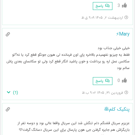
3
پاسخ
اردیبهشت ۲, ۱۴۰۵ ۹:۰۹ ق.ظ
Mary⚡️
خیلی خیلی جذاب بود
فقط یه چیزیو نفهمیدم بالاخره پای اون فرمانده لی هیون جونگو قطع کرد یا نه؟تو
سکانس عمل اره رو برداشت و خون پاشید انگار قطع کرد ولی تو سکانسای بعدی پاش
سالم بود
0
پاسخ
)
1
(
فروردین ۳۱, ۱۴۰۵ ۹:۰۲ ب.ظ
پنکیک کلم🥞
عزیزم سریال قشنگم دلم تنگش شد این سریال واقعا عالی بود و دوسه تفر از
بازیگراش هم جایزه گرفتن جی هون پارسال برای این سریال دسانگ گرفت‌🩷