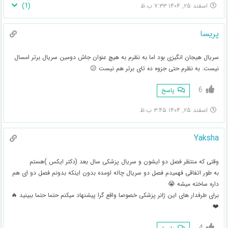
)
1
(
اسفند ۲۵, ۱۴۰۴ ۷:۳۳ ب.ظ
پریسا
سریال هیجان انگیزی بود اما به نظرم به هیچ عنوان جاش دومین سریال برتر امسال
نیست. به نظرم حتی جزوه ده تای برتر هم نیست 😕
6
پاسخ
اسفند ۲۵, ۱۴۰۴ ۳:۴۵ ب.ظ
Yaksha
وقتی که منتظر فصل دو ایشون و سریال پزشکی سال بعد (دکتر ایکس )هستم
به طور اتفاقی فهمیدم فصل دو سریال چاله اومده بدون اینکه بدونم فصل دو ای هم
داره ساخته میشه 😭
برای طرفدار های این ژانر پزشکی خصوصا واقع گرا پیشنهاد میکنم حتما حتما ببینید 🔥
❤️
4