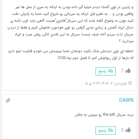
و پایین تر توی کامنتا دیدم خيليا گیر داده بودن به اینکه یه سری از عمل ها غیر
واقعی بودن و … به نظرم قبل اینکه یه سریالی رو شروع کنید حتما به ژانرش دقت
کنید چون به وضوح گفته شده که این سریال”فانتزی”هست گاهی باید اون دکمه ی
دنبال ایراد گشتن و زیادی جدی گرفتن رو توی خودمون خاموش کنیم و فقط از دیدن
سریال لذت ببریم آخه حیف نیست سریال به این قندی الکی روش عیب و ایراد
میذارید ؟
لحظه ای توی دیدنش شک نکنید دوستان حتما ببینیدش من خودم قابليت اینو دارم
که بارها از اول ریواچش کنم تا فصل دوم بیاد😌✌🏻
7
پاسخ
فروردین ۴, ۱۴۰۵ ۳:۲۷ ق.ظ
DAWN
برید سریال the pitt رو ببینین به جاش
3
پاسخ