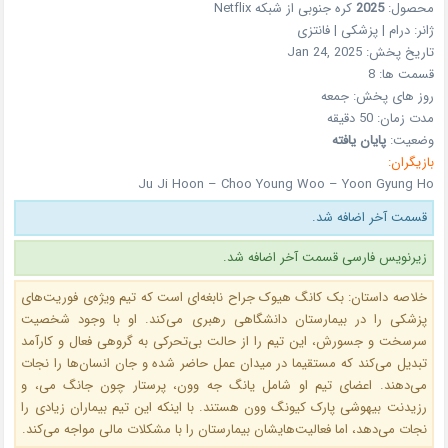
محصول:
2025
کره جنوبی
از شبکه
Netflix
ژانر:
درام | پزشکی | فانتزی
تاریخ پخش:
Jan 24, 2025
قسمت ها:
8
روز های پخش:
جمعه
مدت زمان: 50 دقیقه
وضعیت:
پایان یافته
بازیگران:
Ju Ji Hoon – Choo Young Woo – Yoon Gyung Ho
قسمت آخر اضافه شد.
زیرنویس فارسی قسمت آخر اضافه شد.
خلاصه داستان: بک کانگ هیوک جراح نابغه‌ای است که تیم ویژه‌ی فوریت‌های
پزشکی را در بیمارستان دانشگاهی رهبری می‌کند. او با وجود شخصیت
سرسخت و جسورش، این تیم را از حالت بی‌تحرکی به گروهی فعال و کارآمد
تبدیل می‌کند که مستقیما در میدان عمل حاضر شده و جان انسان‌ها را نجات
می‌دهند. اعضای تیم او شامل یانگ جه وون، پرستار چون جانگ می، و
رزیدنت بیهوشی پارک کیونگ وون هستند. با اینکه این تیم بیماران زیادی را
نجات می‌دهد، اما فعالیت‌هایشان بیمارستان را با مشکلات مالی مواجه می‌کند.