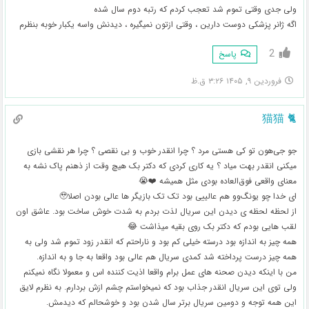
ولی جدی وقتی تموم شد تعجب کردم که رتبه دوم سال شده
اگه ژانر پزشکی دوست دارین ، وقتی ازتون نمیگیره ، دیدنش واسه یکبار خوبه بنظرم
2
پاسخ
فروردین ۹, ۱۴۰۵ ۳:۲۶ ق.ظ
🐈 猫猫
جو جی‌هون تو کی هستی مرد ؟ چرا انقدر خوب و بی نقصی ؟ چرا هر نقشی بازی
میکنی انقدر بهت میاد ؟ یه کاری کردی که دکتر بک هیچ وقت از ذهنم پاک نشه به
معنای واقعی فوق‌العاده بودی مثل همیشه ❤️😭
ای خدا چو یونگ‌وو هم عالییی بود تک تک بازیگر ها عالی بودن اصلا🥹
از لحظه لحظه ی دیدن این سریال لذت بردم به شدت خوش ساخت بود. عاشق اون
لقب هایی بودم که دکتر بک روی بقیه میذاشت 😂
همه چیز به اندازه بود درسته خیلی کم بود و ناراحتم که انقدر زود تموم شد ولی به
همه چیز درست پرداخته شد کمدی سریال هم عالی بود واقعا به جا و به اندازه.
من با اینکه دیدن صحنه های عمل برام واقعا اذیت کننده اس و معمولا نگاه نمیکنم
ولی توی این سریال انقدر جذاب بود که نمیخواستم چشم ازش بردارم. به نظرم لایق
این همه توجه و دومین سریال برتر سال شدن بود و خوشحالم که دیدمش.