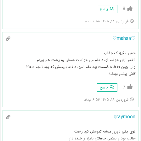
8
پاسخ
فروردین ۱۸, ۱۴۰۵ ۶:۵۸ ب.ظ
♡mahsa♡
خفن انگیزناک جذاب
انقدر ازش خوشم اومد دلم می خواست همش رو پشت هم ببینم
ولی چون فقط ۸ قسمت بود دلم نمیومد تند ببینمش که زود تموم شه🫠
کاش بیشتر بود🥲
7
پاسخ
فروردین ۱۸, ۱۴۰۵ ۶:۵۳ ب.ظ
graymoon
توی یکی دوروز میشه تمومش کرد راحت
جالب بود و بعضی جاهاش بامزه و خنده دار