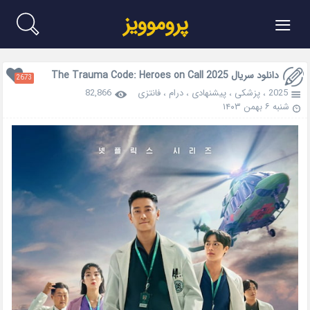
≡
پروموویز
دانلود سریال The Trauma Code: Heroes on Call 2025
2673
2025
،
پزشکی
،
پیشنهادی
،
درام
،
فانتزی
82,866
شنبه ۶ بهمن ۱۴۰۳