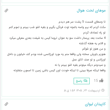
موهای لخت هوال
تا وسطای قسمت 5 پشت سر هم دیدم
مکث کردم که برم واسه باغچه توت فرنگی بگیرم و بقیه اشو شب ببینم و تموم کنم
تو راه تصادف کردم
4 ساعت بعد پرستار داشت منو به عنوان تروما کیس به شیفت بعدی معرفی میکرد
و الانم یه هفته گذشته
و من هنوز تو شوکم
هنوزم باورش سخته ولی واقعا منم یه مورد اورژانسی شده بودم کف خیابون و داخل
اورژانس و تو صف اتاق عمل
و نمیدونم دیگه میتونم بقیه اشو ببینم یا نه
واقعا اینکه صرفا ببینی تا اینکه خودت اون کیس باشی زمین تا اسمون متفاوته
15
پاسخ
اردیبهشت ۲۴, ۱۴۰۵ ۱:۵۶ ق.ظ
کاپیتان لیوای