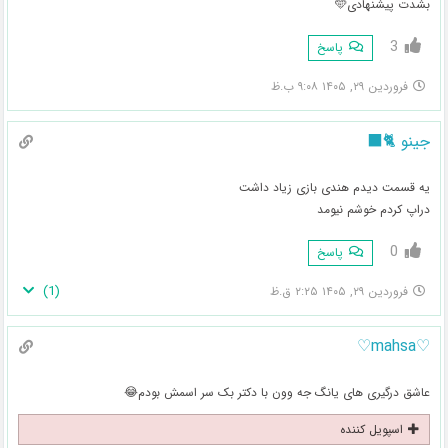
بشدت پیشنهادی🩵
3
پاسخ
فروردین ۲۹, ۱۴۰۵ ۹:۰۸ ب.ظ
جینو 🐈‍⬛
یه قسمت دیدم هندی بازی زیاد داشت
دراپ کردم خوشم نیومد
0
پاسخ
)
1
(
فروردین ۲۹, ۱۴۰۵ ۲:۲۵ ق.ظ
♡mahsa♡
عاشق درگیری های یانگ جه وون با دکتر بک سر اسمش بودم😂
اسپویل کننده