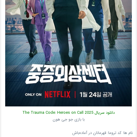
دانلود سریال
2025
The Trauma Code: Heroes on Call
با بازی جو جی هون
نام ها: کد تروما: قهرمانان در آماده‌باش