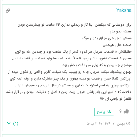
Yaksha
برای دوستانی که میگفتن اینا کار و زندگی ندارن ۲۴ ساعت تو بیمارستان بودن
همش بدو بدو
همش عمل های موفق بدون مرگ
صحنه های هیجانی
حقیقتش ۸ قسمت سریال هر کدوم کمتر از یک ساعت بود و چندین ماه رو توی
همین ۸ قسمت نشون دادن پس قاعدتاً به حاشیه ها وارد نمیشن و فقط به اصل
موضوع چسبیدن و که برای من لذت بخش بود
بهتون پیشنهاد میکنم سریال چاله رو ببینید یک شیفت کاری واقعی رو نشون میده از
اورژانس کاملا حس واقعیت رو میده بهتون و یک چیز مشترک دارن و اونم اینه توی
اورژانس چیزی به اسم استراحت نداری و همش در حال دویدنی ، هیجان داره و. ….
خلاصه که عاشق این ژانر باشی هرچی بهت بدن ( اصل و حقیقت موضوع بر قرار باشه
فقط) تو راضی ای 😂
9
پاسخ
)
1
(
بهمن ۲۱, ۱۴۰۴ ۱۱:۴۰ ب.ظ