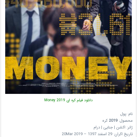
دانلود فیلم کره ای Money 2019
نام: پول
محصول:
2019
کره
ژانر: اکشن | جنایی | درام
تاریخ اکران: 29 اسفند 1397 – 20Mar 2019