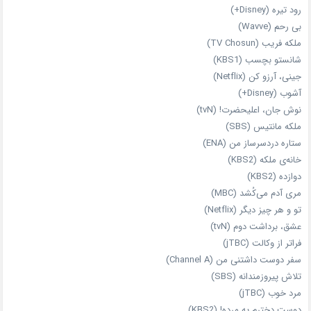
رود تیره (Disney+)
بی‌ رحم (Wavve)
ملکه فریب (TV Chosun)
شانستو بچسب (KBS1)
جینی، آرزو کن (Netflix)
آشوب (Disney+)
نوش جان، اعلیحضرت! (tvN)
ملکه‌ مانتیس (SBS)
ستاره دردسرساز من (ENA)
خانه‌ی ملکه (KBS2)
دوازده (KBS2)
مری آدم می‌کُشد (MBC)
تو و هر چیز دیگر (Netflix)
عشق، برداشت دوم (tvN)
فراتر از وکالت (jTBC)
سفر دوست‌ داشتنی من (Channel A)
تلاش پیروزمندانه (SBS)
مرد خوب (jTBC)
دوست دخترم یه مرده! (KBS2)