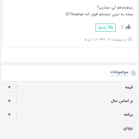
زيرنويسشو كي ميزارين؟
ميشه يه تيمي ترجمشو قبول كنه خواهشاا؟☹️
2
پاسخ
اردیبهشت ۶, ۱۳۹۸ ۱:۱۸ ق.ظ
موضوعات
انیمه
▼
بر اساس سال
▼
برنامه
▼
بزودی