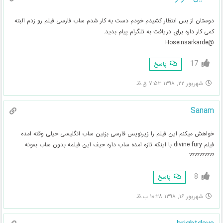
دوستان از بس انتظار کشیدم خودم دست به کار شدم ساب فارسی فیلم رو زدم البته
کمی کار داره برای دریافت به تلگرام پیام بدید.
@Hoseinsarkarde
17
پاسخ
شهریور ۲۲, ۱۳۹۸ ۷:۵۳ ق.ظ
Sanam
خواهش میکنم‌ این فیلم را زیرنویس فارسی بزنین ساب انگلیسی خیلی وقته امده
فیلم divine fury با اینکه تازه امده ساب داره حیف این فیلمه بدون ساب بمونه
??????????
8
پاسخ
شهریور ۱۶, ۱۳۹۸ ۱۰:۲۸ ب.ظ