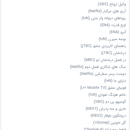
وکیل ارواح (SBS)
آرزو های مرگبار (Netflix)
رویاهای دیوانه‌ وار بتنی (tvN)
اوج قدرت (ENA)
آبرو (ENA)
بوسه سیرن (tvN)
راهنمای کاربردی عشق (jTBC)
درخشان (jTBC)
در فصل درخشان تو (MBC)
سگ های شکاری فصل دوم (Netflix)
دوست‌ پسر سفارشی (Netflix)
دنیای ما (tvN)
فوبیای عشق (U+ Mobile TV)
خانم هونگ نفوذی (tvN)
گومیهو بی دم (SBS)
ماری و سه پدرش (KBS1)
دروغگوی باوقار (KBS2)
گل خونین (Disney+)
قطعا بچه توئه (Channel A)