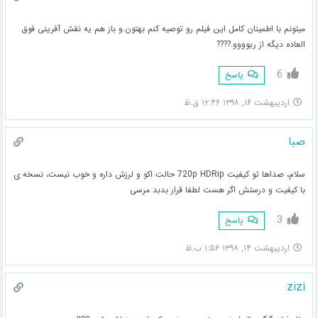
میتونم با اطمینان کامل این فیلم رو توصیه کنم بهتون.و باز هم یه نقش آفرینی فوق
العاده دیگه از ریوووو.????
6
پاسخ
اردیبهشت ۱۶, ۱۳۹۸ ۱۲:۴۶ ق.ظ
صبا
سلام، صداها تو کیفیت 720p HDRip حالت اکو و لرزش داره و خوب نیست، نسخه ی
با کیفیت و درستش اگر هست لطفا قرار بدبد مرسی
3
پاسخ
اردیبهشت ۱۴, ۱۳۹۸ ۱:۵۶ ب.ظ
zizi