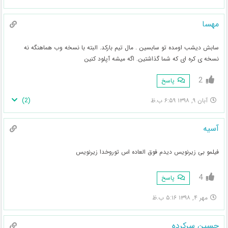
مهسا
سابش دیشب اومده تو سابسین . مال تیم بارکد. البته با نسخه وب هماهنگه نه
نسخه ی کره ای که شما گذاشتین. اگه میشه آپلود کنین
2
پاسخ
)
2
(
آبان ۹, ۱۳۹۸ ۶:۵۹ ب.ظ
آسیه
فیلمو بی زیرنویس دیدم فوق العاده اس توروخدا زیرنویس
4
پاسخ
مهر ۴, ۱۳۹۸ ۵:۱۶ ب.ظ
حسین سرکرده