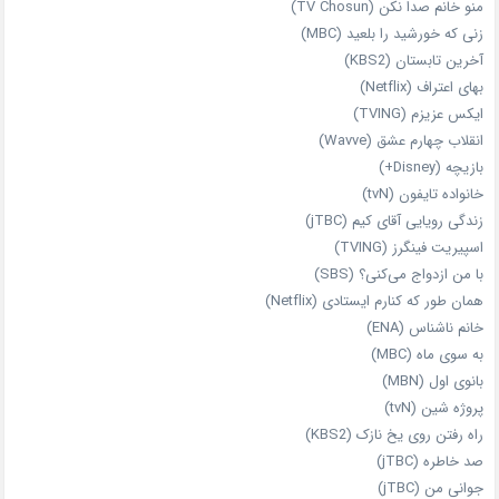
منو خانم صدا نکن (TV Chosun)
زنی که خورشید را بلعید (MBC)
آخرین تابستان (KBS2)
بهای اعتراف (Netflix)
ایکس عزیزم (TVING)
انقلاب چهارم عشق (Wavve)
بازیچه (Disney+)
خانواده تایفون (tvN)
زندگی رویایی آقای کیم (jTBC)
اسپیریت فینگرز (TVING)
با من ازدواج می‌کنی؟ (SBS)
همان‌ طور که کنارم ایستادی (Netflix)
خانم ناشناس (ENA)
به سوی ماه (MBC)
بانوی اول (MBN)
پروژه شین (tvN)
راه رفتن روی یخ نازک (KBS2)
صد خاطره (jTBC)
جوانی من (jTBC)