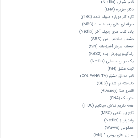
قصر شرقی (Netflix)
دکتر جزیره (ENA)
تازه‌ کار دوباره‌ متولد شده (jTBC)
حرفه‌ ای‌ های پنجاه‌ ساله (MBC)
یادداشت‌ های ردیف آخر (Netflix)
دشمن سلطنتی من (SBS)
افسانه سرباز آشپزخانه (tvN)
زندگیتو پرورش بده (KBS2)
یک درس حسابی (Netflix)
ثبت عشق (tvN)
قدر مطلق عشق (COUPANG TV)
دلباخته تو شدم (SBS)
قلمرو طلا (Disney+)
مترسک (ENA)
همه داریم تلاش میکنیم (jTBC)
تاج بی‌ نقص (MBC)
واندرفولز (Netflix)
معکوس (Wavve)
سلول های یومی 3 (tvN)