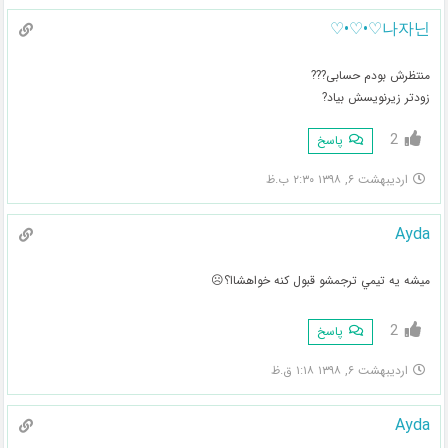
나자닌♡•♡•♡
منتظرش بودم حسابی???
زودتر زیرنویسش بیاد?
2
پاسخ
اردیبهشت ۶, ۱۳۹۸ ۲:۳۰ ب.ظ
Ayda
ميشه يه تيمي ترجمشو قبول كنه خواهشاا؟☹️
2
پاسخ
اردیبهشت ۶, ۱۳۹۸ ۱:۱۸ ق.ظ
Ayda