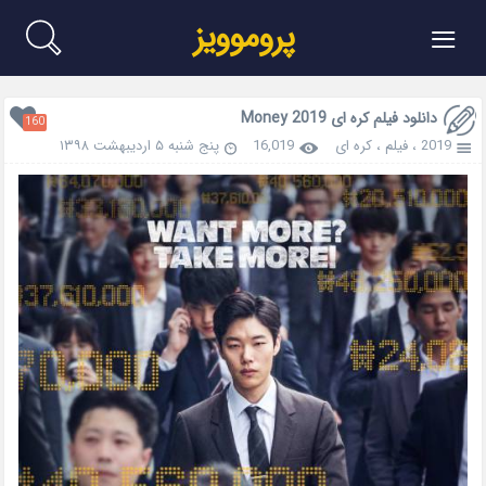
≡
پروموویز
دانلود فیلم کره ای Money 2019
160
2019
،
فیلم
،
کره ای
16,019
پنج شنبه ۵ اردیبهشت ۱۳۹۸