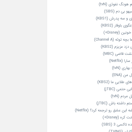
 هونگ نفوذی (tvN)
هو بی دم (SBS)
 و سه پدرش (KBS1)
گوی باوقار (KBS2)
نین (Disney+)
بچه توئه (Channel A)
 دزد عزیزم (KBS2)
شت قاضی (MBC)
را (Netflix)
هاری (tvN)
 من (ENA)
ای طلایی ما (KBS2)
یی حتمی (jTBC)
 مردم (tvN)
م داشته باش (jTBC)
 این عشق رو ترجمه کرد؟ (Netflix)
کره (Disney+)
ه تاکسی 3 (SBS)
ران (TVING)