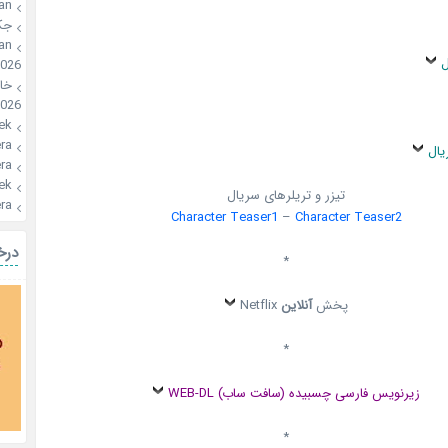
an
ون
an
س
2026
🍪
026
ek
a🍪
سای
a🍪
ek
تیزر و تریلرهای سریال
a🍪
Character Teaser1
–
Character Teaser2
یال
*
Netflix
آنلاین
پخش
*
زیرنویس فارسی چسبیده (سافت ساب) WEB-DL
*