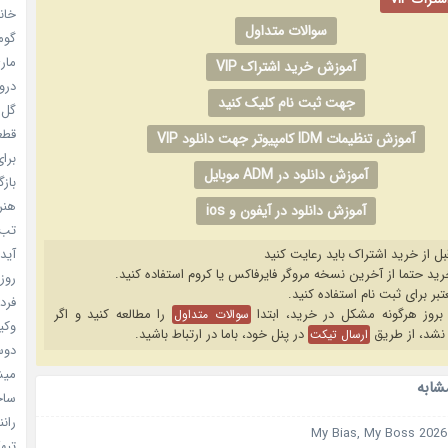
خانم
سوالات متداول
گومی
ماری
آموزش خرید اشتراک VIP
دروغ
جهت ثبت نام کلیک کنید
گل خو
قطعا 
آموزش تنظیمات IDM کامپیوتر جهت دانلود VIP
برای
آموزش دانلود در ADM موبایل
بازگ
هنر سا
آموزش دانلود در آیفون و ios
تب ب
بل از خرید اشتراک باید رعایت کنید
آیدل
روزه
فردا
را مطالعه کنید و اگر
سوالات متداول
وکیل
نشد، از طریق
در پنل خود، باما در ارتباط باشید.
ارسال تیکت
دوست
میشه
شابه
ساخت 
رانند
تبهکا