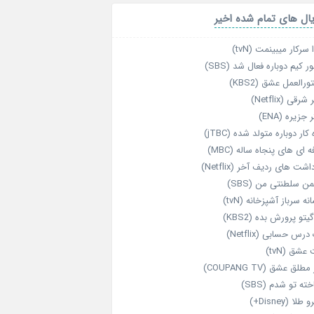
ال های تمام شده اخیر
 سرکار میبینمت (tvN)
ر کیم دوباره فعال شد (SBS)
رالعمل عشق (KBS2)
رقی (Netflix)
 جزیره (ENA)
‌ کار دوباره‌ متولد شده (jTBC)
‌ ای‌ های پنجاه‌ ساله (MBC)
اشت‌ های ردیف آخر (Netflix)
ن سلطنتی من (SBS)
نه سرباز آشپزخانه (tvN)
یتو پرورش بده (KBS2)
رس حسابی (Netflix)
عشق (tvN)
طلق عشق (COUPANG TV)
خته تو شدم (SBS)
طلا (Disney+)