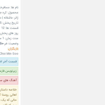
نام ها: مسافرخان
محصول:
کره ج
ژانر:
عاشقانه | د
تاریخ پخش:
5
قسمت ها:
12
روز های پخش:
مدت زمان:
1 ساعت و 10 دقیقه
وضعیت:
در حا
بازیگران:
Choi Min Soo
قسمت آخر اضا
زیرنویس فارس
آهنگ های سری
خلاصه داستان:
حالی که یک ط