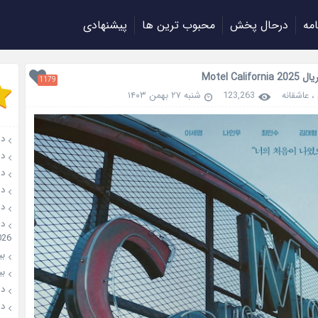
امه
درحال پخش
محبوب ترین ها
پیشنهادی
Motel Califo
1179
،
عاشقانه
123,263
شنبه ۲۷ بهمن ۱۴۰۳
دان
دانل
دانل
دانل
دانل
026
بیو
بیوگ
دانل
دانل