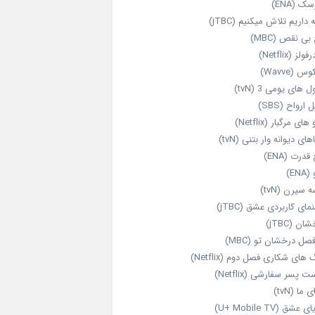
ک (ENA)
داریم تلاش میکنیم (jTBC)
بی‌ نقص (MBC)
ولز (Netflix)
 (Wavve)
 های یومی 3 (tvN)
 ارواح (SBS)
های مرگبار (Netflix)
های دیوانه‌ وار بتنی (tvN)
قدرت (ENA)
ENA)
 سیرن (tvN)
مای کاربردی عشق (jTBC)
ان (jTBC)
صل درخشان تو (MBC)
ای شکاری فصل دوم (Netflix)
‌ پسر سفارشی (Netflix)
 ما (tvN)
 عشق (U+ Mobile TV)