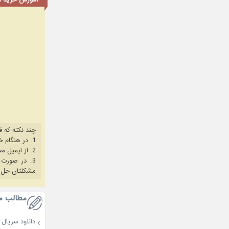
چند نکته که ق
1. در هنگام خرید حتما از آخرین نسخه مروگر فایرفاکس یا کروم استفاده کنید.
2. از ایمیل معتبر برای ثبت نام استفاده کنید.
3. در صورت بروز هرگونه مشکل در خرید، ابتدا
مشکلتان حل 
مطالب م
دانلود سریال My Bias, My Boss 2026