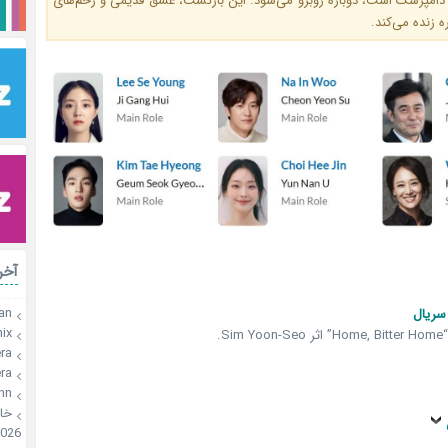
سو، که اکنون دامپزشک است، دوباره روبرو می‌شود. این بازگشت، عشق قدی
گذشته را دوبار
رات
an
اطلاع
x🍫
بر 
a🍪
a🍪
onn
🍪
026