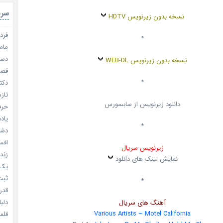
سری
نسخه بدون زیرنویس HDTV
فردا
*
مامو
دستو
نسخه بدون زیرنویس WEB-DL
قصر ش
*
دکتر
تازه
دانلود زیرنویس از سابسورس
حرفه
یادد
*
دشم
افسا
زیرنویس سریال
زندگ
نمایش لینک های دانلود
یک د
ثبت 
*
قدر م
دلبا
آهنگ های سریال
Various Artists – Motel California
قلمرو 