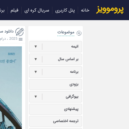
پروموویز
خانه
پنل کاربری
سریال کره ای
فیلم
برن
دانلود سریال rnia 2025
موضوعات
2025
،
درام
انیمه
▼
بر اساس سال
▼
برنامه
▼
بزودی
بیوگرافی
▼
پیشنهادی
ترجمه اختصاصی