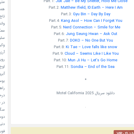
Part.1:
Juk Jae – Be My Shelter, Hold Me Close
مترس
Part.2:
Matthew Ifield, ID:Earth – Here I Am
همه 
Part.3:
Gyu Bin – Day By Day
تاج 
Part.4:
Kang Asol – How Can I Forget You
واندرف
Part.5:
Nerd Connection – Smile for Me
معکوس
Part.6:
Jung Seung Hwan – Ask Out
سلول
Part.7:
DOKO – No One But You
وکیل
Part.8:
Ki Tae – Love falls like snow
آرزو 
Part.9:
Cloud – Seems Like I Like You
رویا
Part.10:
Mun Ji Hu – Let’s Go Home
اوج 
Part.11:
Sondia – End of the Sea
آبرو (
*
بوسه
راهن
دانلود سریال
Motel California 2025
درخش
در ف
.
سگ ه
دوست
دنیای
فوبیای
راک VIP