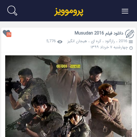
≡
پروموویز
دانلود فیلم Musudan 2016
26
2016
،
رازآلود
،
کره ای
،
هیجان انگیز
5,776
چهارشنبه ۷ خرداد ۱۳۹۹