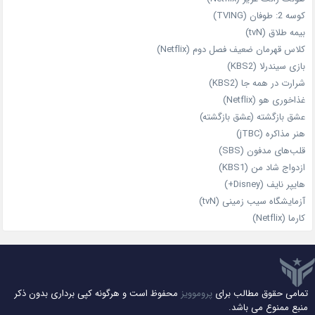
کوسه 2: طوفان (TVING)
بیمه طلاق (tvN)
کلاس قهرمان ضعیف فصل دوم (Netflix)
بازی سیندرلا (KBS2)
شرارت در همه‌ جا (KBS2)
غذاخوری هو (Netflix)
عشق بازگشته (عشق بازگشته)
هنر مذاکره (jTBC)
قلب‌های مدفون (SBS)
ازدواج شاد من (KBS1)
هایپر نایف (Disney+)
آزمایشگاه سیب‌ زمینی (tvN)
کارما (Netflix)
تمامی حقوق مطالب برای
پروموویز
محفوظ است و هرگونه کپی برداری بدون ذکر
منبع ممنوع می باشد.