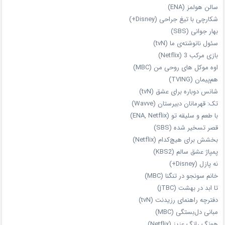
سالن هولمز (ENA)
شکارچی با تیغ جراحی (Disney+)
بهار جوانی (SBS)
سئول نانوشته‌ی ما (tvN)
بازی مرکب 3 (Netflix)
اوه موکل های روحی من (MBC)
هم‌پیمان (TVING)
شانس دوباره برای عشق (tvN)
تک: قهرمانان دبیرستان (Wavve)
با طعم و سلیقه تو (ENA, Netflix)
قصر تسخیر شده (SBS)
بخشش برای هیچ‌کدام (Netflix)
پمپاژ عشق سالم (KBS2)
نه پازل (Disney+)
خانم سونجو در تنگنا (MBC)
تا ابد در بهشت (jTBC)
دفترچه راهنمای رزیدنت (tvN)
مبانی دل‌بستگی (MBC)
هونگ رانگ عزیز (Netflix)