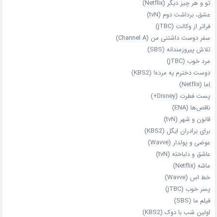
تو و هر چیز دیگر (Netflix)
عشق، برداشت دوم (tvN)
فراتر از وکالت (jTBC)
سفر دوست‌ داشتنی من (Channel A)
تلاش پیروزمندانه (SBS)
مرد خوب (jTBC)
دوست دخترم یه مرده! (KBS2)
اِما (Netflix)
پست فطرت (Disney+)
ناقص‌ها (ENA)
قانون و شهر (tvN)
برای برادران ایگل (KBS2)
عوضی و پولدار (Wavve)
عاشق و دلباخته (tvN)
ماشه (Netflix)
خط اس (Wavve)
پسر خوب (jTBC)
فیلم ما (SBS)
اولین شب با دوک (KBS2)