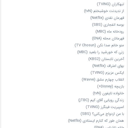
تبهکاران (TVING)
از ندیدنت خوشبختم (tvN)
قهرمان نقدی (Netflix)
بوسه انفجاری (SBS)
رودخانه ماه (MBC)
قهرمانان محله (ENA)
منو خانم صدا نکن (TV Chosun)
زنی که خورشید را بلعید (MBC)
آخرین تابستان (KBS2)
بهای اعتراف (Netflix)
ایکس عزیزم (TVING)
انقلاب چهارم عشق (Wavve)
بازیچه (Disney+)
خانواده تایفون (tvN)
زندگی رویایی آقای کیم (jTBC)
اسپیریت فینگرز (TVING)
با من ازدواج می‌کنی؟ (SBS)
همان‌ طور که کنارم ایستادی (Netflix)
خانم ناشناس (ENA)