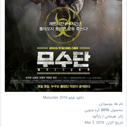
دانلود فیلم
2016
Musudan
نام ها:
موسودان
محصول:
2016
کره جنوبی
ژانر:
هیجانی | رازآلود
تاریخ اکران:
Mar 3, 2016