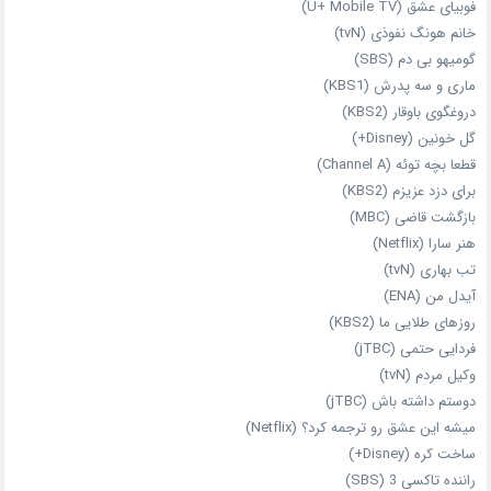
فوبیای عشق (U+ Mobile TV)
خانم هونگ نفوذی (tvN)
گومیهو بی دم (SBS)
ماری و سه پدرش (KBS1)
دروغگوی باوقار (KBS2)
گل خونین (Disney+)
قطعا بچه توئه (Channel A)
برای دزد عزیزم (KBS2)
بازگشت قاضی (MBC)
هنر سارا (Netflix)
تب بهاری (tvN)
آیدل من (ENA)
روزهای طلایی ما (KBS2)
فردایی حتمی (jTBC)
وکیل مردم (tvN)
دوستم داشته باش (jTBC)
میشه این عشق رو ترجمه کرد؟ (Netflix)
ساخت کره (Disney+)
راننده تاکسی 3 (SBS)