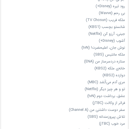
رود تیره (Disney+)
بی‌ رحم (Wavve)
ملکه فریب (TV Chosun)
شانستو بچسب (KBS1)
جینی، آرزو کن (Netflix)
آشوب (Disney+)
نوش جان، اعلیحضرت! (tvN)
ملکه‌ مانتیس (SBS)
ستاره دردسرساز من (ENA)
خانه‌ی ملکه (KBS2)
دوازده (KBS2)
مری آدم می‌کُشد (MBC)
تو و هر چیز دیگر (Netflix)
عشق، برداشت دوم (tvN)
فراتر از وکالت (jTBC)
سفر دوست‌ داشتنی من (Channel A)
تلاش پیروزمندانه (SBS)
مرد خوب (jTBC)