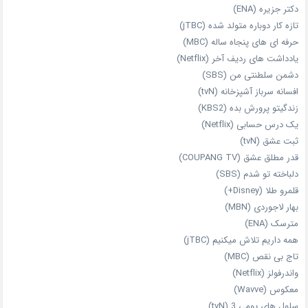
دکتر جزیره (ENA)
تازه‌ کار دوباره‌ متولد شده (jTBC)
حرفه‌ ای‌ های پنجاه‌ ساله (MBC)
یادداشت‌ های ردیف آخر (Netflix)
دشمن سلطنتی من (SBS)
افسانه سرباز آشپزخانه (tvN)
زندگیتو پرورش بده (KBS2)
یک درس حسابی (Netflix)
ثبت عشق (tvN)
قدر مطلق عشق (COUPANG TV)
دلباخته تو شدم (SBS)
قلمرو طلا (Disney+)
بهار لاجوردی (MBN)
مترسک (ENA)
همه داریم تلاش میکنیم (jTBC)
تاج بی‌ نقص (MBC)
واندرفولز (Netflix)
معکوس (Wavve)
سلول های یومی 3 (tvN)