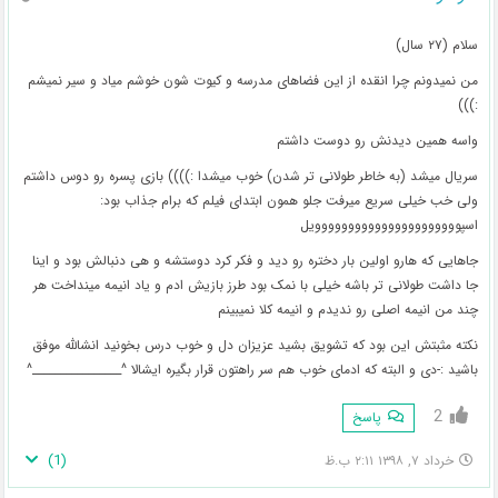
سلام (۲۷ سال)
من نمیدونم چرا انقده از این فضاهای مدرسه و کیوت شون خوشم میاد و سیر نمیشم
:)))
واسه همین دیدنش رو دوست داشتم
سریال میشد (به خاطر طولانی تر شدن) خوب میشدا :)))) بازی پسره رو دوس داشتم
ولی خب خیلی سریع میرفت جلو همون ابتدای فیلم که برام جذاب بود:
اسپوووووووووووووووووووووویل
جاهایی که هارو اولین بار دختره رو دید و فکر کرد دوستشه و هی دنبالش بود و اینا
جا داشت طولانی تر باشه خیلی با نمک بود طرز بازیش ادم و یاد انیمه مینداخت هر
چند من انیمه اصلی رو ندیدم و انیمه کلا نمیبینم
نکته مثبتش این بود که تشویق بشید عزیزان دل و خوب درس بخونید انشالله موفق
باشید :-دی و البته که ادمای خوب هم سر راهتون قرار بگیره ایشالا ^________________^
2
پاسخ
)
1
(
خرداد ۷, ۱۳۹۸ ۲:۱۱ ب.ظ