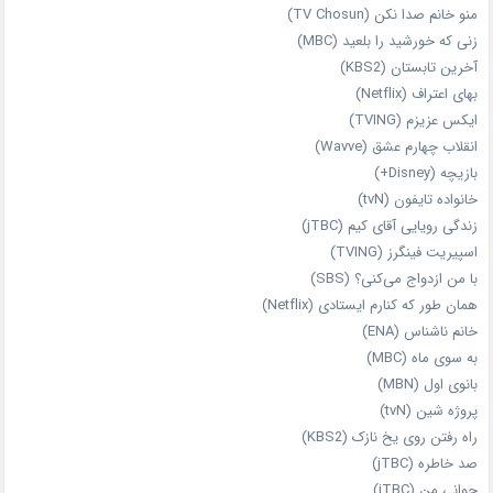
منو خانم صدا نکن (TV Chosun)
زنی که خورشید را بلعید (MBC)
آخرین تابستان (KBS2)
بهای اعتراف (Netflix)
ایکس عزیزم (TVING)
انقلاب چهارم عشق (Wavve)
بازیچه (Disney+)
خانواده تایفون (tvN)
زندگی رویایی آقای کیم (jTBC)
اسپیریت فینگرز (TVING)
با من ازدواج می‌کنی؟ (SBS)
همان‌ طور که کنارم ایستادی (Netflix)
خانم ناشناس (ENA)
به سوی ماه (MBC)
بانوی اول (MBN)
پروژه شین (tvN)
راه رفتن روی یخ نازک (KBS2)
صد خاطره (jTBC)
جوانی من (jTBC)