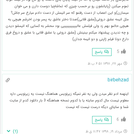
تموم میکنن (پایانشون رو بر حسب چیزی که تماشاچیا دوست دارن و می خوان
میسازن)و این اعصاب از دست رفتمو که سر انیمش از دست دادم میارع سر جاش?
مثل انیمه عشق دروغی(عشق قلابی)صدتا دختر عاشق یه پسر بودن اخرشم هیچی به
هیچی حالمو بهم زد ولی فیلمش عالییییییییییی بود محشر به کسایی که انیمشو دیدن
و چه ندیدن پیشنهاد میکنم ببنینش (عشق دروغی یا عشق قلابی با عشق و دروغ فرق
دارع دوتا فیلم ژاپنی و دو انیمه جدان)
5
پاسخ
مهر ۲۷, ۱۳۹۸ ۶:۵۱ ب.ظ
birbehzad
اینهمه ادم نظر میدن ولی یه نفر نمیگه زیرنویس هماهنگ نیست یه زیرنویس داره
معلوم نیست مال کدوم سایته یا با کدوم نسخه هماهنگه 3 بار دانلود کدم از سایت
شما و سایتای دیگه درست نیست که نیست
6
پاسخ
)
1
(
مرداد ۱۹, ۱۳۹۸ ۱۱:۴۷ ق.ظ