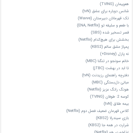
هم‌پیمان (TVING)
شانس دوباره برای عشق (tvN)
تک: قهرمانان دبیرستان (Wavve)
با طعم و سلیقه تو (ENA, Netflix)
قصر تسخیر شده (SBS)
بخشش برای هیچ‌کدام (Netflix)
پمپاژ عشق سالم (KBS2)
نه پازل (Disney+)
خانم سونجو در تنگنا (MBC)
تا ابد در بهشت (jTBC)
دفترچه راهنمای رزیدنت (tvN)
مبانی دل‌بستگی (MBC)
هونگ رانگ عزیز (Netflix)
کوسه 2: طوفان (TVING)
بیمه طلاق (tvN)
کلاس قهرمان ضعیف فصل دوم (Netflix)
بازی سیندرلا (KBS2)
شرارت در همه‌ جا (KBS2)
غذاخوری هو (Netflix)