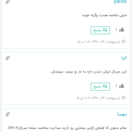
pardis
خیلی خلاصه هست وگرنه خوبه..
1
پاسخ
اردیبهشت ۲۳, ۱۳۹۸ ۱:۰۶ ب.ظ
الیا
این سریال ارزش دیدن داره یه بار رو ببینید .ببینیدش
1
پاسخ
اردیبهشت ۲۳, ۱۳۹۸ ۱۰:۰۹ ق.ظ
مهسا
سلام ممنون که فیلمای ژاپنی بیشتری رو دارید میذارید ببخشید میشه سریالJimi ni