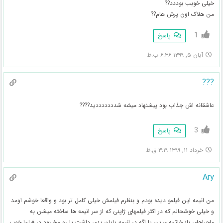
خیلی خوبب بوددد??
من هلاک اون پرش هام??
1
پاسخ
آبان ۵, ۱۳۹۹ ۶:۳۶ ب.ظ
???
عاشقانه اش جذاب بود پیشنهاد میشه شدددددددید????
3
پاسخ
خرداد ۱۱, ۱۳۹۹ ۳:۱۹ ق.ظ
Ary
من انیمه این فیلمو دیده بودم و بنظرم فیلمش خیلی کامل تر بود و واقعا خوشم اومد
و خیلی خوشحالم که در اکثر فیلمهای ژاپنی که از سر انیمه ها ساخته میشن به
ماجراهای باز خاتمه میدن یا اگه در انیمه پایان بدی داشت یا رو مخ بود در فیلما خوب