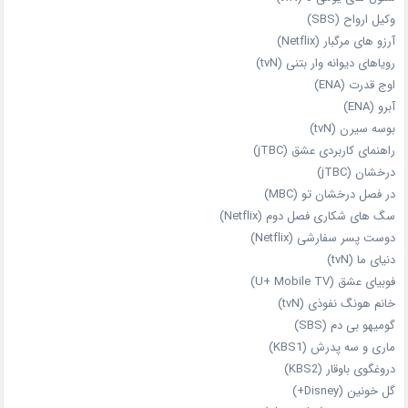
وکیل ارواح (SBS)
آرزو های مرگبار (Netflix)
رویاهای دیوانه‌ وار بتنی (tvN)
اوج قدرت (ENA)
آبرو (ENA)
بوسه سیرن (tvN)
راهنمای کاربردی عشق (jTBC)
درخشان (jTBC)
در فصل درخشان تو (MBC)
سگ های شکاری فصل دوم (Netflix)
دوست‌ پسر سفارشی (Netflix)
دنیای ما (tvN)
فوبیای عشق (U+ Mobile TV)
خانم هونگ نفوذی (tvN)
گومیهو بی دم (SBS)
ماری و سه پدرش (KBS1)
دروغگوی باوقار (KBS2)
گل خونین (Disney+)