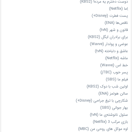
دوست دخترم یه مرده! (KBS2)
اِما (Netflix)
پست فطرت (Disney+)
ناقص‌ها (ENA)
قانون و شهر (tvN)
برای برادران ایگل (KBS2)
عوضی و پولدار (Wavve)
عاشق و دلباخته (tvN)
ماشه (Netflix)
خط اس (Wavve)
پسر خوب (jTBC)
فیلم ما (SBS)
اولین شب با دوک (KBS2)
سالن هولمز (ENA)
شکارچی با تیغ جراحی (Disney+)
بهار جوانی (SBS)
سئول نانوشته‌ی ما (tvN)
بازی مرکب 3 (Netflix)
اوه موکل های روحی من (MBC)