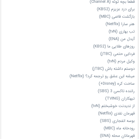
قطعا بچه توئه (Channel A)
برای دزد عزیزم (KBS2)
بازگشت قاضی (MBC)
هنر سارا (Netflix)
تب بهاری (tvN)
آیدل من (ENA)
روزهای طلایی ما (KBS2)
فردایی حتمی (jTBC)
وکیل مردم (tvN)
دوستم داشته باش (jTBC)
میشه این عشق رو ترجمه کرد؟ (Netflix)
ساخت کره (Disney+)
راننده تاکسی 3 (SBS)
تبهکاران (TVING)
از ندیدنت خوشبختم (tvN)
قهرمان نقدی (Netflix)
بوسه انفجاری (SBS)
رودخانه ماه (MBC)
قهرمانان محله (ENA)