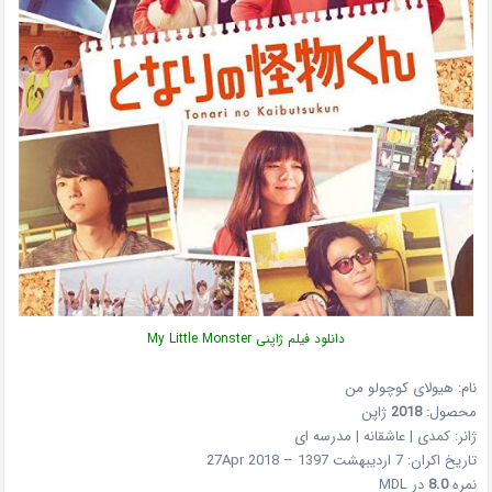
دانلود فیلم ژاپنی My Little Monster
نام: هیولای کوچولو من
محصول:
2018
ژاپن
ژانر: کمدی | عاشقانه | مدرسه ای
تاریخ اکران: 7 اردیبهشت 1397 – 27Apr 2018
نمره
8.0
در MDL