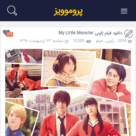
≡
پروموویز
دانلود فیلم ژاپنی My Little Monster
203
2018
،
ژاپنی
،
فیلم
15,283
دوشنبه ۲۳ اردیبهشت ۱۳۹۸