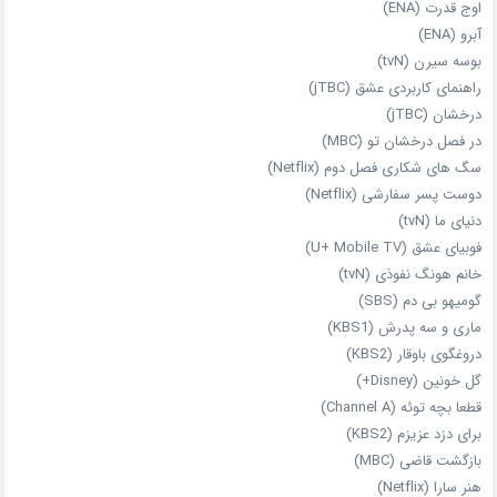
اوج قدرت (ENA)
آبرو (ENA)
بوسه سیرن (tvN)
راهنمای کاربردی عشق (jTBC)
درخشان (jTBC)
در فصل درخشان تو (MBC)
سگ های شکاری فصل دوم (Netflix)
دوست‌ پسر سفارشی (Netflix)
دنیای ما (tvN)
فوبیای عشق (U+ Mobile TV)
خانم هونگ نفوذی (tvN)
گومیهو بی دم (SBS)
ماری و سه پدرش (KBS1)
دروغگوی باوقار (KBS2)
گل خونین (Disney+)
قطعا بچه توئه (Channel A)
برای دزد عزیزم (KBS2)
بازگشت قاضی (MBC)
هنر سارا (Netflix)