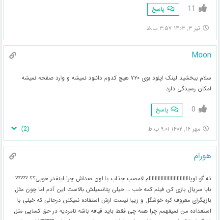
11
پاسخ
تیر ۳, ۱۴۰۳ ۳:۵۷ ب.ظ
Moon
سلام ببخشید لینک اپلود بوی ۷۲۰ هیچ کدوم دانلود نمیشه و وارد صفحه نمیشه
امکان رسیدگی دارد
0
پاسخ
)
2
(
مهر ۱۶, ۱۴۰۲ ۹:۰۱ ب.ظ
هورام
ته گو اوپاااااااااااااااااااااااااااام لامصب جذاب با اون صداش چرا اینقدر خوبی؟؟ ?????
بابا سریال بازی کن فیلم کمه خب … خیلی پتانسیلش بالاست این آدم اما چون مثل
بازیگرای معروف کره خوشگل و زیبا نیست ازش استفاده نمیکنن درحالی که خیلی با
استعداده من نمیفهمم چرا همه چی فقط باید قیافه باشه نامردیه در حق کسایی مثل