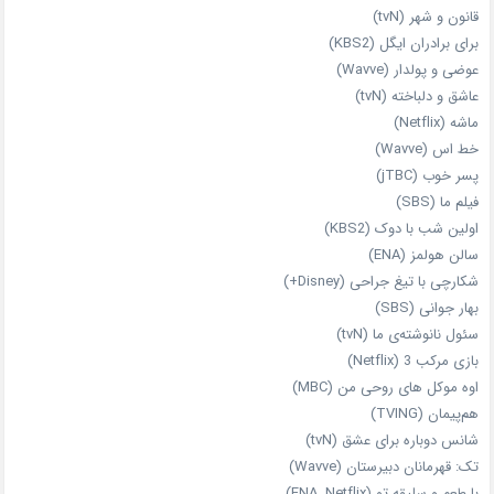
قانون و شهر (tvN)
برای برادران ایگل (KBS2)
عوضی و پولدار (Wavve)
عاشق و دلباخته (tvN)
ماشه (Netflix)
خط اس (Wavve)
پسر خوب (jTBC)
فیلم ما (SBS)
اولین شب با دوک (KBS2)
سالن هولمز (ENA)
شکارچی با تیغ جراحی (Disney+)
بهار جوانی (SBS)
سئول نانوشته‌ی ما (tvN)
بازی مرکب 3 (Netflix)
اوه موکل های روحی من (MBC)
هم‌پیمان (TVING)
شانس دوباره برای عشق (tvN)
تک: قهرمانان دبیرستان (Wavve)
با طعم و سلیقه تو (ENA, Netflix)