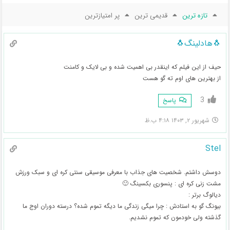
تازه ترین
قدیمی ترین
پر امتیازترین
🐧هادلینگ🐧
حیف از این فیلم که اینقدر بی اهمیت شده و بی لایک و کامنت
از بهترین های اوم ته گو هست
3
پاسخ
شهریور ۲, ۱۴۰۳ ۴:۱۸ ب.ظ
Stel
دوسش داشتم. شخصیت های جذاب با معرفی موسیقی سنتی کره ای و سبک ورزش
مشت زنی کره ای : پنسوری بکسینگ 🙂
دیالوگ برتر :
بیونگ گو به استادش : چرا میگی زندگی ما دیگه تموم شده؟ درسته دوران اوج ما
گذشته ولی خودمون که تموم نشدیم.