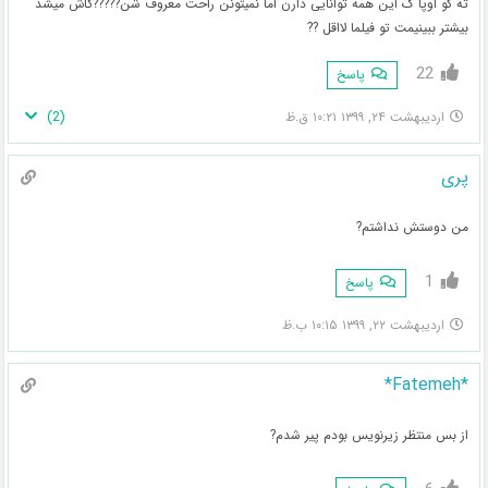
ته گو اوپا ک این همه توانایی دارن اما نمیتونن راحت معروف شن?????کاش میشد
بیشتر ببینیمت تو فیلما لااقل ??
22
پاسخ
)
2
(
اردیبهشت ۲۴, ۱۳۹۹ ۱۰:۲۱ ق.ظ
پری
من دوستش نداشتم?
1
پاسخ
اردیبهشت ۲۲, ۱۳۹۹ ۱۰:۱۵ ب.ظ
*Fatemeh*
از بس منتظر زیرنویس بودم پیر شدم?