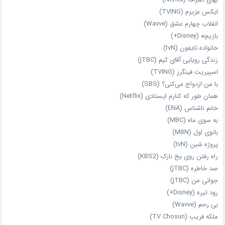
ایکس عزیزم (TVING)
انقلاب چهارم عشق (Wavve)
بازیچه (Disney+)
خانواده تایفون (tvN)
زندگی رویایی آقای کیم (jTBC)
اسپیریت فینگرز (TVING)
با من ازدواج می‌کنی؟ (SBS)
همان‌ طور که کنارم ایستادی (Netflix)
خانم ناشناس (ENA)
به سوی ماه (MBC)
بانوی اول (MBN)
پروژه شین (tvN)
راه رفتن روی یخ نازک (KBS2)
صد خاطره (jTBC)
جوانی من (jTBC)
رود تیره (Disney+)
بی‌ رحم (Wavve)
ملکه فریب (TV Chosun)