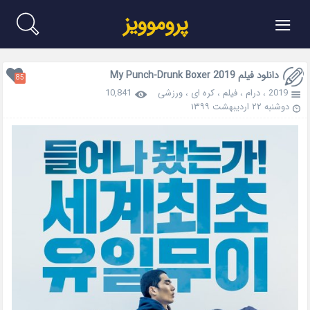
≡
پروموویز
دانلود فیلم My Punch-Drunk Boxer 2019
85
2019
،
درام
،
فیلم
،
کره ای
،
ورزشی
10,841
دوشنبه ۲۲ اردیبهشت ۱۳۹۹