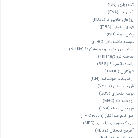
تب بهاری (tvN)
آیدل من (ENA)
روزهای طلایی ما (KBS2)
فردایی حتمی (jTBC)
وکیل مردم (tvN)
دوستم داشته باش (jTBC)
میشه این عشق رو ترجمه کرد؟ (Netflix)
ساخت کره (Disney+)
راننده تاکسی 3 (SBS)
تبهکاران (TVING)
از ندیدنت خوشبختم (tvN)
قهرمان نقدی (Netflix)
بوسه انفجاری (SBS)
رودخانه ماه (MBC)
قهرمانان محله (ENA)
منو خانم صدا نکن (TV Chosun)
زنی که خورشید را بلعید (MBC)
آخرین تابستان (KBS2)
بهای اعتراف (Netflix)