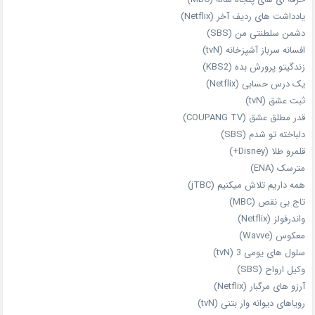
یادداشت‌ های ردیف آخر (Netflix)
دشمن سلطنتی من (SBS)
افسانه سرباز آشپزخانه (tvN)
زندگیتو پرورش بده (KBS2)
یک درس حسابی (Netflix)
ثبت عشق (tvN)
قدر مطلق عشق (COUPANG TV)
دلباخته تو شدم (SBS)
قلمرو طلا (Disney+)
مترسک (ENA)
همه داریم تلاش میکنیم (jTBC)
تاج بی‌ نقص (MBC)
واندرفولز (Netflix)
معکوس (Wavve)
سلول های یومی 3 (tvN)
وکیل ارواح (SBS)
آرزو های مرگبار (Netflix)
رویاهای دیوانه‌ وار بتنی (tvN)