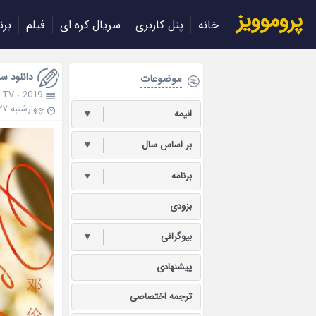
پروموویز
خانه
پنل کاربری
سریال کره ای
فیلم
برن
دانلود سریال چینی
موضوعات
 TV
،
2019
چهارشنبه ۲۷ شهریور ۱۳۹۸
انیمه
▼
بر اساس سال
▼
برنامه
▼
بزودی
بیوگرافی
▼
پیشنهادی
ترجمه اختصاصی