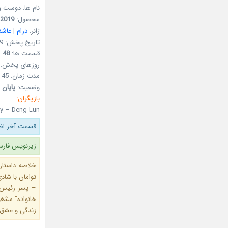
نام ها: دوست 
محصول:
2019
ژانر:
درام
|
عاشقا
تاریخ پخش: 29 اردیبهشت 1398 – 19May2019
قسمت ها:
48
روزهای پخش:
مدت زمان: 45 دقیقه
وضعیت:
پایان 
بازیگران:
y – Deng Lun
قسمت آخر اضا
زیرنویس فارس
خلاصه داستان
توامان با شا
– پسر رئیس 
خانواده” مشغو
زندگی و عشق 