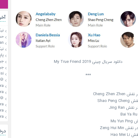
آخر
نیک
حم
an
نیک
پاپ
جی
دانلود سریال چینی My True Friend 2019
جی
si
***
🍪Shika
a🍪
a🍪
🍪Shika
a🍪
a🍪
a🍪
درخ