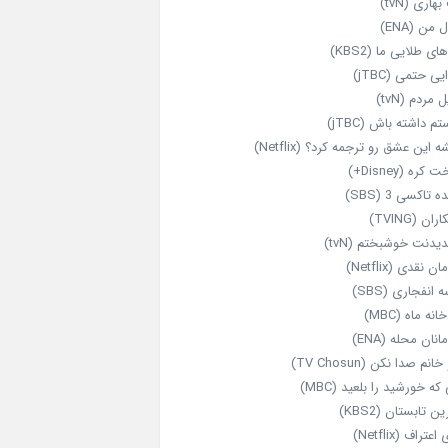
هاری (tvN)
 من (ENA)
ای طلایی ما (KBS2)
یی حتمی (jTBC)
 مردم (tvN)
م داشته باش (jTBC)
 این عشق رو ترجمه کرد؟ (Netflix)
کره (Disney+)
ه تاکسی 3 (SBS)
ران (TVING)
دیدنت خوشبختم (tvN)
ن نقدی (Netflix)
 انفجاری (SBS)
انه ماه (MBC)
انان محله (ENA)
انم صدا نکن (TV Chosun)
که خورشید را بلعید (MBC)
ن تابستان (KBS2)
اعتراف (Netflix)