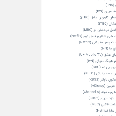
ENA)
 سیرن (tvN)
مای کاربردی عشق (jTBC)
ان (jTBC)
صل درخشان تو (MBC)
ای شکاری فصل دوم (Netflix)
‌ پسر سفارشی (Netflix)
 ما (tvN)
 عشق (U+ Mobile TV)
 هونگ نفوذی (tvN)
هو بی دم (SBS)
 و سه پدرش (KBS1)
گوی باوقار (KBS2)
نین (Disney+)
بچه توئه (Channel A)
 دزد عزیزم (KBS2)
شت قاضی (MBC)
را (Netflix)