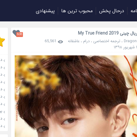
امه
درحال پخش
محبوب ترین ها
پیشنهادی
 My True Friend 2019
608
Dragon
،
ترجمه اختصاصی
،
درام
،
عاشقانه
65,561
دانل
دانل
دان
دانل
دان
دانل
دان
بیوگ
دانلود
دانلو