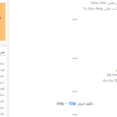
F
***
سری
***
عشق 
فردا
:
My Rea
مامو
Wo De Z
دستو
قصر ش
***
دکتر
تازه
دانلود تریلر: 360p –
720p
حرفه
یادد
***