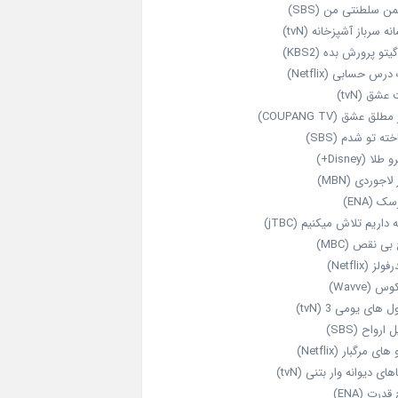
ن سلطنتی من (SBS)
نه سرباز آشپزخانه (tvN)
یتو پرورش بده (KBS2)
رس حسابی (Netflix)
عشق (tvN)
طلق عشق (COUPANG TV)
خته تو شدم (SBS)
طلا (Disney+)
 لاجوردی (MBN)
ک (ENA)
داریم تلاش میکنیم (jTBC)
بی‌ نقص (MBC)
ولز (Netflix)
 (Wavve)
 های یومی 3 (tvN)
 ارواح (SBS)
های مرگبار (Netflix)
های دیوانه‌ وار بتنی (tvN)
قدرت (ENA)