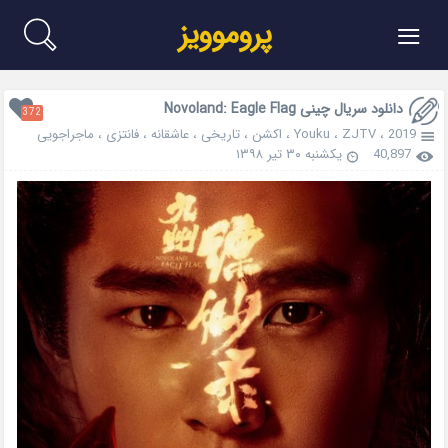
≡
پروموویز
دانلود سریال چینی Novoland: Eagle Flag
372
2019
،
ZJTV
،
Youku
،
اکشن
،
تاریخی
،
عاشقانه
،
فانتزی
،
ماجراجویی
40,897
یکشنبه ۳۰ تیر ۱۳۹۸