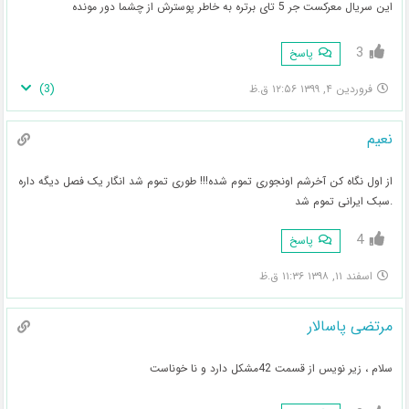
این سریال معرکست جر 5 تای برتره به خاطر پوسترش از چشما دور مونده
3
پاسخ
)
3
(
فروردین ۴, ۱۳۹۹ ۱۲:۵۶ ق.ظ
نعیم
از اول نگاه کن آخرشم اونجوری تموم شده!!! طوری تموم شد انگار یک فصل دیگه داره
.سبک ایرانی تموم شد
4
پاسخ
اسفند ۱۱, ۱۳۹۸ ۱۱:۳۶ ق.ظ
مرتضی پاسالار
سلام ، زیر نویس از قسمت 42مشکل دارد و نا خوناست