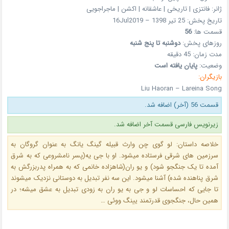
ژانر: فانتزی | تاریخی | عاشقانه | اکشن | ماجراجویی
تاریخ پخش: 25 تیر 1398 – 16Jul2019
قسمت ها:
56
روزهای پخش:
دوشنبه تا پنج شنبه
مدت زمان: 45 دقیقه
وضعیت:
پایان یافته است
بازیگران:
Liu Haoran – Lareina Song
قسمت 56 (آخر) اضافه شد.
زیرنویس فارسی قسمت آخر اضافه شد.
خلاصه داستان: لو گوی چن وارث قبیله گینگ یانگ به عنوان گروگان به
سرزمین های شرقی فرستاده میشود. او با جی یه(پسر نامشروعی که به شرق
آمده تا یک جنگجو شود) و یو ران(شاهزاده خانمی که به همراه پدربزرگش به
شرق پناهنده شده) آشنا میشود. این سه نفر تبدیل به دوستانی نزدیک میشوند
تا جایی که احساسات لو و جی به یو ران به زودی تبدیل به عشق میشه؛ در
همین حال، جنگجوی قدرتمند یینگ ووئی …