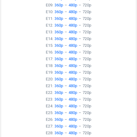
E09:
360p
–
480p
–
720p
E10:
360p
–
480p
–
720p
E11:
360p
–
480p
–
720p
E12:
360p
–
480p
–
720p
E13:
360p
–
480p
–
720p
E14:
360p
–
480p
–
720p
E15:
360p
–
480p
–
720p
E16:
360p
–
480p
–
720p
E17:
360p
–
480p
–
720p
E18:
360p
–
480p
–
720p
E19:
360p
–
480p
–
720p
E20:
360p
–
480p
–
720p
E21:
360p
–
480p
–
720p
E22:
360p
–
480p
–
720p
E23:
360p
–
480p
–
720p
E24:
360p
–
480p
–
720p
E25:
360p
–
480p
–
720p
E26:
360p
–
480p
–
720p
E27:
360p
–
480p
–
720p
E28:
360p
–
480p
–
720p