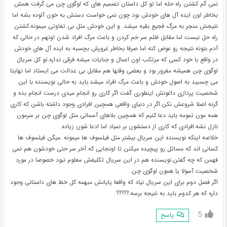
نمی گم کشتن راه حله اما تو کل داستان تصمیم های که لوگوی چن می گرفت همش
بخاطر اون ایده آل های خودش بود چون نمی خواست دستش به خون آلوده بشه اما
نتیجش منجر به مرگ فجیع بقیه میشد. و این خودش مثل بی تفاوتی میمونه.کشتن
راه حل نیست اما مقابل ظلم سر خم کردن و باعث مرگ افراد شدن اونهم در حالی که
آدم بتونه نتیجه رو عوض کنه اما صرفا بخاطر غرورش بچسبه به ایده آل های خودش
در واقع با خود کسی که مرتکب اون اعمال و جنایات میشه فرقی نداره.تو کل سریال
لوگوی چن همیشه مغرور بود و بعضی وقتها هم مقابل بی عدالت می ایستاد اما نهایتا
می چسبید به اصول خودش و باعث مرگ افراد میشد.باید به حالی نویسنده با این
شخصیت پردازی داغونش اینطوری گفت اگر کاری رو انجام میدی درست انجام بده و
گرنه اصلا شروعش نکن.اگر در دنیای واقعی همچین افرادی وجود داشته باشن که کاری
همه مون تمومه باید دعا کنیم که همچین بلاهای آسمانی مثل لوگوی چن بر سرمون
نازل نشه.افرادی که کاری از دستشون بر نمیاد اما ادعا شون زیاده.
خلاصه اینکه نویسنده این سریال بیشتر مثل فیلسوف ها میمونه .میگن فیلسوف ها
کسانی اند که مسائل رو پیچیده میکنن تا اونجایی که آخر سر حتی خودشون هم نمی
فهمن که چه گفتن.نویسنده هم در این سریال تکلیفش معلوم نبود خصوصا در مورد
شخصیت آسولا یا همون لوگوی چن.
اگر فصل دوم برای این سریال نیاد که واقعا پایانش مبهمه کل خط های داستانی وجود
داره که هر کدوم باید به نتیجه برسه.?????
5
پاسخ