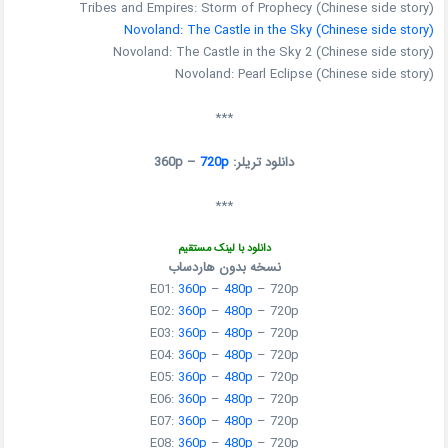
Tribes and Empires: Storm of Prophecy (Chinese side story)
Novoland: The Castle in the Sky (Chinese side story)
Novoland: The Castle in the Sky 2 (Chinese side story)
Novoland: Pearl Eclipse (Chinese side story)
***
دانلود تریلر: 360p –
720p
***
دانلود با لینک مستقیم
نسخه بدون هاردساب
E01:
360p
–
480p
–
720p
E02:
360p
–
480p
–
720p
E03:
360p
–
480p
–
720p
E04:
360p
–
480p
–
720p
E05:
360p
–
480p
–
720p
E06:
360p
–
480p
–
720p
E07:
360p
–
480p
–
720p
E08:
360p
–
480p
–
720p