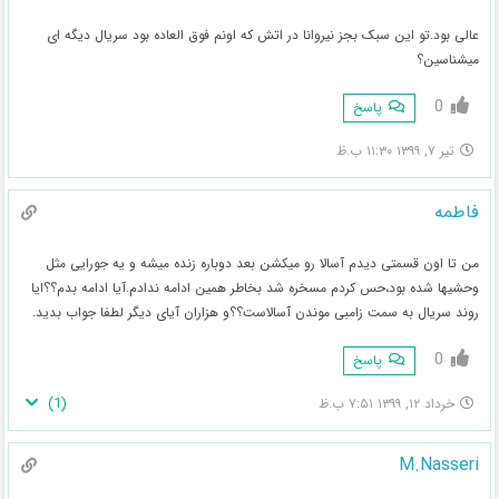
عالی بود.تو این سبک بجز نیروانا در اتش که اونم فوق العاده بود سریال دیگه ای
میشناسین؟
0
پاسخ
تیر ۷, ۱۳۹۹ ۱۱:۳۰ ب.ظ
فاطمه
من تا اون قسمتی دیدم آسالا رو میکشن بعد دوباره زنده میشه و یه جورایی مثل
وحشیها شده بود،حس کردم مسخره شد بخاطر همین ادامه ندادم.آیا ادامه بدم؟؟ایا
روند سریال به سمت زامبی موندن آسالاست؟؟و هزاران آیای دیگر لطفا جواب بدید.
0
پاسخ
)
1
(
خرداد ۱۲, ۱۳۹۹ ۷:۵۱ ب.ظ
M.Nasseri