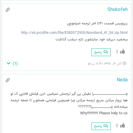
Shokofeh
زیرنویس قسمت ۴۱تا اخر ترجمه اسیامووی
http://s6.picofile.com/file/8380572950/Novoland_41_56.zip.html
ببخشید دیرشد خود سایتشون تازه دیشب گذاشت
3
پاسخ
)
1
(
آذر ۱۲, ۱۳۹۸ ۱۱:۴۰ ب.ظ
Neda
چـــــــــــــــــــــرا بقیش پی گیر ترجمش نمیشین ،این فیلمای فانتزی ک تو
هوا پرواز میکنن سریع ترجمه میکنن چرا همیچین فیلمایی همشون تا نصفه ترجمه
میشه،اخه چــــــــــــرا؟؟؟؟؟؟؟
Why!!!!!!!!!!!! Please help to us
0
پاسخ