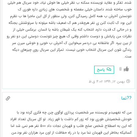
شده، تفکر و عقاید نویسنده ممکنه ب نظر خیلی ها خوش نیاد، خود سریال هم خیلی
خوب ساخته شده، داستان خیلی مفصله و شخصیت های زیادی داره طوری ک
نتونستن آخرش ب همه کامل رسیدگی کنن، ولی منظور از کل این ماجرا ها ب نظرم
این بود ک ثابت کنن ی نفر هرچقدر هم ک ضعیف باشه میتونه با سرنوشتش بجنگه
و در حالی ک قدرت داره، انتخاب کنه یک شیطان باشه یا انسان‌. برعکس خیلی از
نظرات من پایانش و دوست داشتم وقتی ک هیچ چیز نتونست دوستی این دو نفر رو
از بین ببره. اگر عاشقانه بی دردسر میخواین ک آخرش ب خوبی و خوشی میرن سر
رندگی شون این سریال انتخاب خوبی نیست. تمرکز این سریال روی چیزهای دیگه
ست.
8
پاسخ
بهمن ۱۲, ۱۳۹۹ ۴:۰۲ ق.ظ
??نما
من که نفهمیدم نویسنده سر شخصیت پردازی لوگوی چن چه فکری کرده بود با
خودش.شخصیتش طوری بود که زور کم داشت با قهر زیاد. تو کل سریال تعداد افراد
که این به اصطلاح شخص صلح طلب و قهرمان نجات داد ۵۰۰ نفر هم نمی شد اما
کسانیکه بخاطر این قهرمان نما مرد یا در راه حفاظت از اون مرد هزاران نفر بود.من