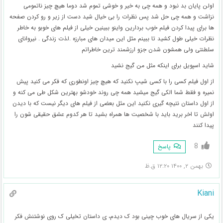
اولن پایان بد نبود و همه چی به خیر و خوشی تموم شد دوما هیچ چیز ناتمومی
نزاشت و همه چی حل شد پس نظرات را بی خیال شید دست از زیر و رو کردن صفحه
ها برای پیدا کردن فیلم خوب بردارین واینو ببینین خیلی از فیلم های خوبو به خاطر
نظرات خیلی طول کشید تا ببینم مثل این میدان های مبارزه .لذت زندگی . نیروانای
سلطنتی ولی همشون شدن جزو ارزشمند ترین خاطراتم
شاید اسپویل برای اینکه مثل من گیج نشید
از اول فیلم کسی را با کسی شیپ نکنید که هیچ چیز اونطوری که فکر می کنید پیش
نمیره و فقط شما الکی گیج میشید همه چی روند خودشو بهترین شکل طی می کنه و
از اول داستان نتیچه گیری نکنید این مثل بعضی از فیلم های دیگر نیست که با دیدن
اولش تا اخر برید باید با شخصیت ها همراه بشید تا هر کدوم عشق حقیقی شون را
پیدا کنند
8
پاسخ
بهمن ۲, ۱۴۰۰ ۱۲:۲۰ ق.ظ
Kiani
یکی از سریال های خوب چینی بود ک دیدم، ی داستان تخیلی ک روی نوشتنش فکر