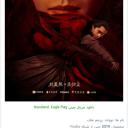
دانلود سریال چینی Novoland: Eagle Flag
نام ها: نوولند: پرچم عقاب
محصول:
2019
چین از شبکه Youku