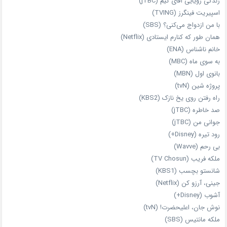
زندگی رویایی آقای کیم (jTBC)
اسپیریت فینگرز (TVING)
با من ازدواج می‌کنی؟ (SBS)
همان‌ طور که کنارم ایستادی (Netflix)
خانم ناشناس (ENA)
به سوی ماه (MBC)
بانوی اول (MBN)
پروژه شین (tvN)
راه رفتن روی یخ نازک (KBS2)
صد خاطره (jTBC)
جوانی من (jTBC)
رود تیره (Disney+)
بی‌ رحم (Wavve)
ملکه فریب (TV Chosun)
شانستو بچسب (KBS1)
جینی، آرزو کن (Netflix)
آشوب (Disney+)
نوش جان، اعلیحضرت! (tvN)
ملکه‌ مانتیس (SBS)