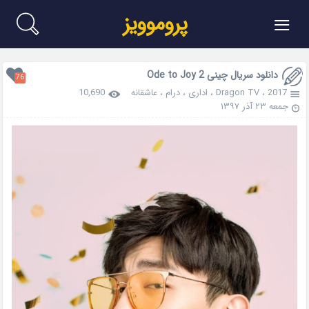
≡
پروموویز
دانلود سریال چینی Ode to Joy 2
76
2017
،
Dragon TV
،
اداری
،
درام
،
عاشقانه
10,690
جمعه ۲۳ آذر ۱۳۹۷