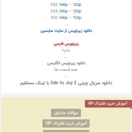
E53:
540p
–
720p
E54:
540p
–
720p
E55:
540p
–
720p
…
دانلود زیرنویس از سایت سابسین
…
زیرنویس فارسی
ندارد!
…
دانلود زیرنویس انگلیسی
همه قسمت ها
…
دانلود سریال چینی Ode to Joy 2 با لینک مستقیم
آموزش خرید اشتراک VIP
سوالات متداول
آموزش خرید اشتراک VIP