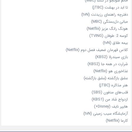
خانم سونجو در تنگنا (MBC)
تا ابد در بهشت (jTBC)
دفترچه راهنمای رزیدنت (tvN)
مبانی دل‌بستگی (MBC)
هونگ رانگ عزیز (Netflix)
کوسه 2: طوفان (TVING)
بیمه طلاق (tvN)
کلاس قهرمان ضعیف فصل دوم (Netflix)
بازی سیندرلا (KBS2)
شرارت در همه‌ جا (KBS2)
غذاخوری هو (Netflix)
عشق بازگشته (عشق بازگشته)
هنر مذاکره (jTBC)
قلب‌های مدفون (SBS)
ازدواج شاد من (KBS1)
هایپر نایف (Disney+)
آزمایشگاه سیب‌ زمینی (tvN)
کارما (Netflix)