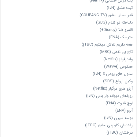
یک درس حسابی (Netflix)
ثبت عشق (tvN)
قدر مطلق عشق (COUPANG TV)
دلباخته تو شدم (SBS)
قلمرو طلا (Disney+)
مترسک (ENA)
همه داریم تلاش میکنیم (jTBC)
تاج بی‌ نقص (MBC)
واندرفولز (Netflix)
معکوس (Wavve)
سلول های یومی 3 (tvN)
وکیل ارواح (SBS)
آرزو های مرگبار (Netflix)
رویاهای دیوانه‌ وار بتنی (tvN)
اوج قدرت (ENA)
آبرو (ENA)
بوسه سیرن (tvN)
راهنمای کاربردی عشق (jTBC)
درخشان (jTBC)