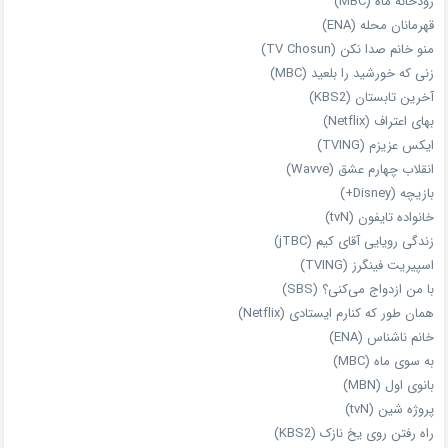
رودخانه ماه (MBC)
قهرمانان محله (ENA)
منو خانم صدا نکن (TV Chosun)
زنی که خورشید را بلعید (MBC)
آخرین تابستان (KBS2)
بهای اعتراف (Netflix)
ایکس عزیزم (TVING)
انقلاب چهارم عشق (Wavve)
بازیچه (Disney+)
خانواده تایفون (tvN)
زندگی رویایی آقای کیم (jTBC)
اسپیریت فینگرز (TVING)
با من ازدواج می‌کنی؟ (SBS)
همان‌ طور که کنارم ایستادی (Netflix)
خانم ناشناس (ENA)
به سوی ماه (MBC)
بانوی اول (MBN)
پروژه شین (tvN)
راه رفتن روی یخ نازک (KBS2)