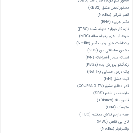
مامور کیم دوباره فعال شد (SBS)
دستورالعمل عشق (KBS2)
قصر شرقی (Netflix)
دکتر جزیره (ENA)
تازه‌ کار دوباره‌ متولد شده (jTBC)
حرفه‌ ای‌ های پنجاه‌ ساله (MBC)
یادداشت‌ های ردیف آخر (Netflix)
دشمن سلطنتی من (SBS)
افسانه سرباز آشپزخانه (tvN)
زندگیتو پرورش بده (KBS2)
یک درس حسابی (Netflix)
ثبت عشق (tvN)
قدر مطلق عشق (COUPANG TV)
دلباخته تو شدم (SBS)
قلمرو طلا (Disney+)
مترسک (ENA)
همه داریم تلاش میکنیم (jTBC)
تاج بی‌ نقص (MBC)
واندرفولز (Netflix)