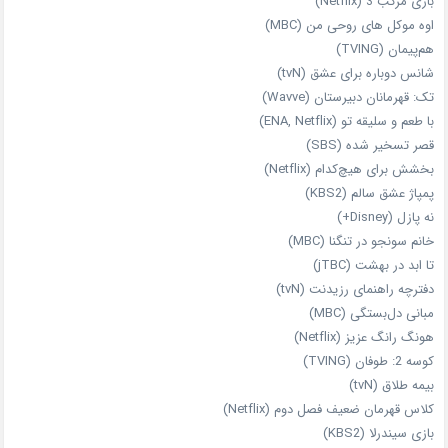
بازی مرکب 3 (Netflix)
اوه موکل های روحی من (MBC)
هم‌پیمان (TVING)
شانس دوباره برای عشق (tvN)
تک: قهرمانان دبیرستان (Wavve)
با طعم و سلیقه تو (ENA, Netflix)
قصر تسخیر شده (SBS)
بخشش برای هیچ‌کدام (Netflix)
پمپاژ عشق سالم (KBS2)
نه پازل (Disney+)
خانم سونجو در تنگنا (MBC)
تا ابد در بهشت (jTBC)
دفترچه راهنمای رزیدنت (tvN)
مبانی دل‌بستگی (MBC)
هونگ رانگ عزیز (Netflix)
کوسه 2: طوفان (TVING)
بیمه طلاق (tvN)
کلاس قهرمان ضعیف فصل دوم (Netflix)
بازی سیندرلا (KBS2)