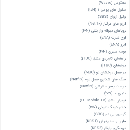
معکوس (Wavve)
سلول های یومی 3 (tvN)
وکیل ارواح (SBS)
آرزو های مرگبار (Netflix)
رویاهای دیوانه‌ وار بتنی (tvN)
اوج قدرت (ENA)
آبرو (ENA)
بوسه سیرن (tvN)
راهنمای کاربردی عشق (jTBC)
درخشان (jTBC)
در فصل درخشان تو (MBC)
سگ های شکاری فصل دوم (Netflix)
دوست‌ پسر سفارشی (Netflix)
دنیای ما (tvN)
فوبیای عشق (U+ Mobile TV)
خانم هونگ نفوذی (tvN)
گومیهو بی دم (SBS)
ماری و سه پدرش (KBS1)
دروغگوی باوقار (KBS2)