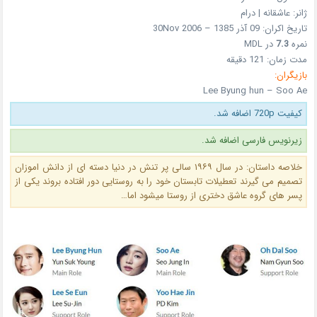
ژانر: عاشقانه | درام
تاریخ اکران: 09 آذر 1385 – 30Nov 2006
نمره
7.3
در MDL
مدت زمان: 121 دقیقه
بازیگران:
Lee Byung hun – Soo Ae
کیفیت 720p اضافه شد.
زیرنویس فارسی اضافه شد.
خلاصه داستان: در سال ۱۹۶۹ سالی پر تنش در دنیا دسته ای از دانش اموزان
تصمیم می گیرند تعطیلات تابستان خود را به روستایی دور افتاده بروند یکی از
پسر های گروه عاشق دختری از روستا میشود اما…