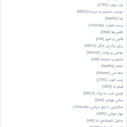
مرد خوب (jTBC)
دوست دخترم یه مرده! (KBS2)
اِما (Netflix)
پست فطرت (Disney+)
ناقص‌ها (ENA)
قانون و شهر (tvN)
برای برادران ایگل (KBS2)
عوضی و پولدار (Wavve)
عاشق و دلباخته (tvN)
ماشه (Netflix)
خط اس (Wavve)
پسر خوب (jTBC)
فیلم ما (SBS)
اولین شب با دوک (KBS2)
سالن هولمز (ENA)
شکارچی با تیغ جراحی (Disney+)
بهار جوانی (SBS)
سئول نانوشته‌ی ما (tvN)