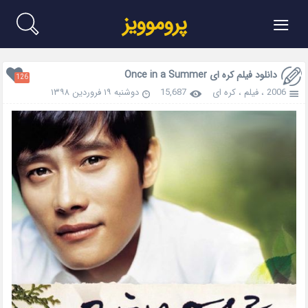
≡
پروموویز
دانلود فیلم کره ای Once in a Summer
126
2006
،
فیلم
،
کره ای
15,687
دوشنبه ۱۹ فروردین ۱۳۹۸