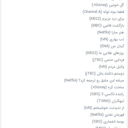
گل خونین (Disney+)
قطعا بچه توئه (Channel A)
برای دزد عزیزم (KBS2)
بازگشت قاضی (MBC)
هنر سارا (Netflix)
تب بهاری (tvN)
آیدل من (ENA)
روزهای طلایی ما (KBS2)
فردایی حتمی (jTBC)
وکیل مردم (tvN)
دوستم داشته باش (jTBC)
میشه این عشق رو ترجمه کرد؟ (Netflix)
ساخت کره (Disney+)
راننده تاکسی 3 (SBS)
تبهکاران (TVING)
از ندیدنت خوشبختم (tvN)
قهرمان نقدی (Netflix)
بوسه انفجاری (SBS)