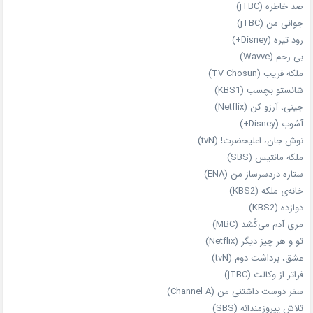
صد خاطره (jTBC)
جوانی من (jTBC)
رود تیره (Disney+)
بی‌ رحم (Wavve)
ملکه فریب (TV Chosun)
شانستو بچسب (KBS1)
جینی، آرزو کن (Netflix)
آشوب (Disney+)
نوش جان، اعلیحضرت! (tvN)
ملکه‌ مانتیس (SBS)
ستاره دردسرساز من (ENA)
خانه‌ی ملکه (KBS2)
دوازده (KBS2)
مری آدم می‌کُشد (MBC)
تو و هر چیز دیگر (Netflix)
عشق، برداشت دوم (tvN)
فراتر از وکالت (jTBC)
سفر دوست‌ داشتنی من (Channel A)
تلاش پیروزمندانه (SBS)