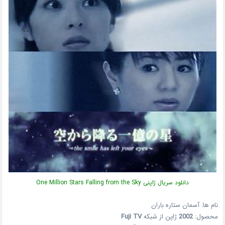
دانلود سریال ژاپنی One Million Stars Falling from the Sky
نام ها: آسمان ستاره باران
محصول:
2002
ژاپن از شبکه
Fuji TV