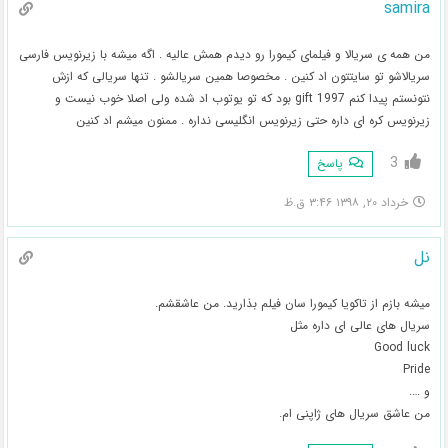
samira
من همه ی سریالا و فیلمای کیمورا رو دیدم همش عالیه . اگه میشه با زیرنویس فارسی
سریالاشو تو سایتتون اد کنین . مخصوصا همین سریالشو . تنها سریالی که ازش
نتونستم پیدا کنم gift 1997 بود که تو یوتوب اد شده ولی اصلا خوب نیست و
زیرنویس کره ای داره حتی زیرنویس انگلیسی نداره . ممنون میشم اد کنین
3
پاسخ
خرداد ۲۰, ۱۳۹۸ ۳:۴۶ ق.ظ
نل
میشه بازم از تاکویا کیمورا سان فیلم بذارید. من عاشقشم.
سریال های عالی ای داره مثل
Good luck
Pride
و ….
من عاشق سریال های ژاپنی ام.