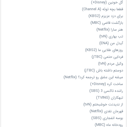
گل خونین (Disney+)
قطعا بچه توئه (Channel A)
برای دزد عزیزم (KBS2)
بازگشت قاضی (MBC)
هنر سارا (Netflix)
تب بهاری (tvN)
آیدل من (ENA)
روزهای طلایی ما (KBS2)
فردایی حتمی (jTBC)
وکیل مردم (tvN)
دوستم داشته باش (jTBC)
میشه این عشق رو ترجمه کرد؟ (Netflix)
ساخت کره (Disney+)
راننده تاکسی 3 (SBS)
تبهکاران (TVING)
از ندیدنت خوشبختم (tvN)
قهرمان نقدی (Netflix)
بوسه انفجاری (SBS)
رودخانه ماه (MBC)