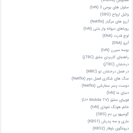
معکوس (Wavve)
سلول های یومی 3 (tvN)
وکیل ارواح (SBS)
آرزو های مرگبار (Netflix)
رویاهای دیوانه‌ وار بتنی (tvN)
اوج قدرت (ENA)
آبرو (ENA)
بوسه سیرن (tvN)
راهنمای کاربردی عشق (jTBC)
درخشان (jTBC)
در فصل درخشان تو (MBC)
سگ های شکاری فصل دوم (Netflix)
دوست‌ پسر سفارشی (Netflix)
دنیای ما (tvN)
فوبیای عشق (U+ Mobile TV)
خانم هونگ نفوذی (tvN)
گومیهو بی دم (SBS)
ماری و سه پدرش (KBS1)
دروغگوی باوقار (KBS2)