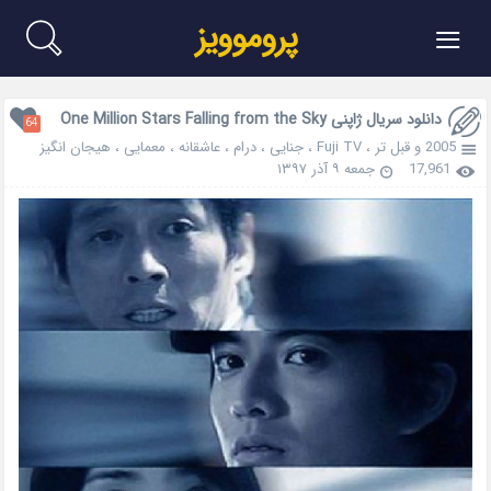
≡
پروموویز
دانلود سریال ژاپنی One Million Stars Falling from the Sky
64
2005 و قبل تر
،
Fuji TV
،
جنایی
،
درام
،
عاشقانه
،
معمایی
،
هیجان انگیز
17,961
جمعه ۹ آذر ۱۳۹۷