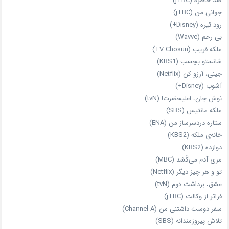
صد خاطره (jTBC)
جوانی من (jTBC)
رود تیره (Disney+)
بی‌ رحم (Wavve)
ملکه فریب (TV Chosun)
شانستو بچسب (KBS1)
جینی، آرزو کن (Netflix)
آشوب (Disney+)
نوش جان، اعلیحضرت! (tvN)
ملکه‌ مانتیس (SBS)
ستاره دردسرساز من (ENA)
خانه‌ی ملکه (KBS2)
دوازده (KBS2)
مری آدم می‌کُشد (MBC)
تو و هر چیز دیگر (Netflix)
عشق، برداشت دوم (tvN)
فراتر از وکالت (jTBC)
سفر دوست‌ داشتنی من (Channel A)
تلاش پیروزمندانه (SBS)