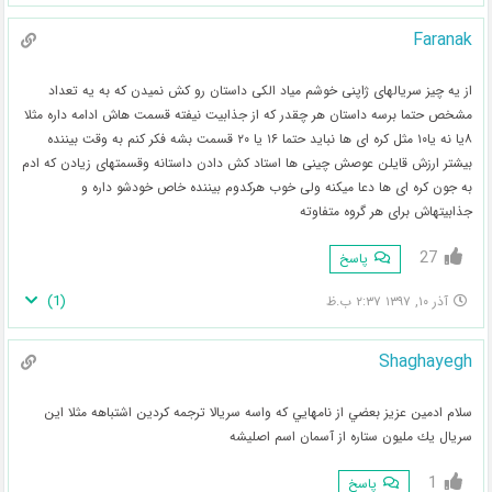
Faranak
از یه چیز سریالهای ژاپنی خوشم میاد الکی داستان رو کش نمیدن که به یه تعداد
مشخص حتما برسه داستان هر چقدر که از جذابیت نیفته قسمت هاش ادامه داره مثلا
۸یا نه یا۱۰ مثل کره ای ها نباید حتما ۱۶ یا ۲۰ قسمت بشه فکر کنم به وقت بیننده
بیشتر ارزش قایلن عوصش چینی ها استاد کش دادن داستانه وقسمتهای زیادن که ادم
به جون کره ای ها دعا میکنه ولی خوب هرکدوم بیننده خاص خودشو داره و
جذابیتهاش برای هر گروه متفاوته
27
پاسخ
)
1
(
آذر ۱۰, ۱۳۹۷ ۲:۳۷ ب.ظ
Shaghayegh
سلام ادمين عزيز بعضي از نامهايي كه واسه سريالا ترجمه كردين اشتباهه مثلا اين
سريال يك مليون ستاره از آسمان اسم اصليشه
1
پاسخ