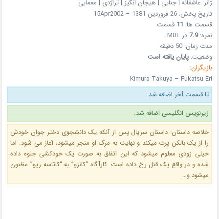
ژانر: عاشقانه | جنایی | هیجان انگیز | تراژدی | معمایی
تاریخ پخش: 26 فروردین 1381 – 15Apr2002
قسمت ها:
11
قسمت
نمره:
7.9
در MDL
مدت زمان: 50 دقیقه
وضعیت:
پایان یافته است
بازیگران:
Kimura Takuya – Fukatsu Eri
تا قسمت آخر اضافه شد.
زیرنویس انگلیسی اضافه شد.
خلاصه داستان: داستان سریال پس از آنکه یک دانشجوی دختر جوان خودش
را از یک بالکن پرت میکند و نهایت به مرگ او منجر میشود، آغاز می شود. اما
خیلی زودی معلوم میشود که این اتفاق به صورت یک خودکشی جلوه داده
شده و در واقع یک قتل رخ داده است. کارآگاه “کانزو” به “کاتاسه ریو” مظنون
میشود و…