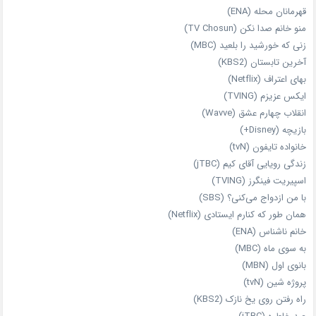
قهرمانان محله (ENA)
منو خانم صدا نکن (TV Chosun)
زنی که خورشید را بلعید (MBC)
آخرین تابستان (KBS2)
بهای اعتراف (Netflix)
ایکس عزیزم (TVING)
انقلاب چهارم عشق (Wavve)
بازیچه (Disney+)
خانواده تایفون (tvN)
زندگی رویایی آقای کیم (jTBC)
اسپیریت فینگرز (TVING)
با من ازدواج می‌کنی؟ (SBS)
همان‌ طور که کنارم ایستادی (Netflix)
خانم ناشناس (ENA)
به سوی ماه (MBC)
بانوی اول (MBN)
پروژه شین (tvN)
راه رفتن روی یخ نازک (KBS2)