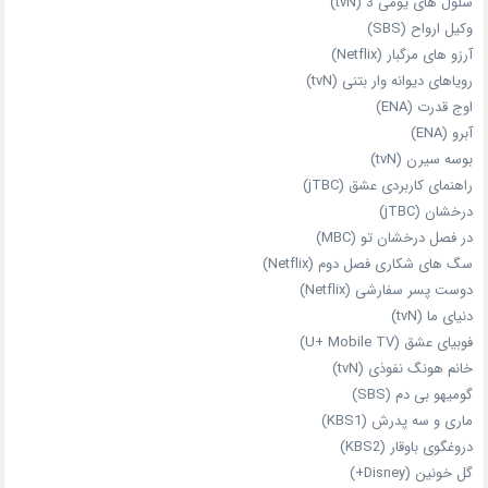
سلول های یومی 3 (tvN)
وکیل ارواح (SBS)
آرزو های مرگبار (Netflix)
رویاهای دیوانه‌ وار بتنی (tvN)
اوج قدرت (ENA)
آبرو (ENA)
بوسه سیرن (tvN)
راهنمای کاربردی عشق (jTBC)
درخشان (jTBC)
در فصل درخشان تو (MBC)
سگ های شکاری فصل دوم (Netflix)
دوست‌ پسر سفارشی (Netflix)
دنیای ما (tvN)
فوبیای عشق (U+ Mobile TV)
خانم هونگ نفوذی (tvN)
گومیهو بی دم (SBS)
ماری و سه پدرش (KBS1)
دروغگوی باوقار (KBS2)
گل خونین (Disney+)