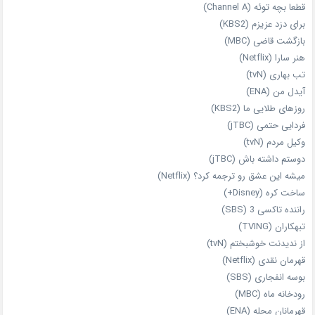
قطعا بچه توئه (Channel A)
برای دزد عزیزم (KBS2)
بازگشت قاضی (MBC)
هنر سارا (Netflix)
تب بهاری (tvN)
آیدل من (ENA)
روزهای طلایی ما (KBS2)
فردایی حتمی (jTBC)
وکیل مردم (tvN)
دوستم داشته باش (jTBC)
میشه این عشق رو ترجمه کرد؟ (Netflix)
ساخت کره (Disney+)
راننده تاکسی 3 (SBS)
تبهکاران (TVING)
از ندیدنت خوشبختم (tvN)
قهرمان نقدی (Netflix)
بوسه انفجاری (SBS)
رودخانه ماه (MBC)
قهرمانان محله (ENA)