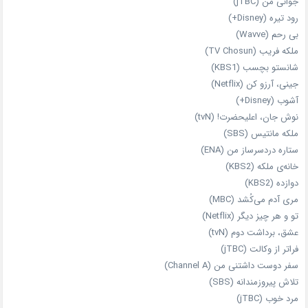
جوانی من (jTBC)
رود تیره (Disney+)
بی‌ رحم (Wavve)
ملکه فریب (TV Chosun)
شانستو بچسب (KBS1)
جینی، آرزو کن (Netflix)
آشوب (Disney+)
نوش جان، اعلیحضرت! (tvN)
ملکه‌ مانتیس (SBS)
ستاره دردسرساز من (ENA)
خانه‌ی ملکه (KBS2)
دوازده (KBS2)
مری آدم می‌کُشد (MBC)
تو و هر چیز دیگر (Netflix)
عشق، برداشت دوم (tvN)
فراتر از وکالت (jTBC)
سفر دوست‌ داشتنی من (Channel A)
تلاش پیروزمندانه (SBS)
مرد خوب (jTBC)