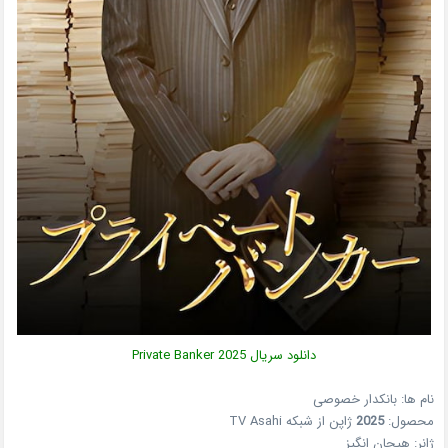
دانلود سریال
2025
Private Banker
نام ها: بانکدار خصوصی
محصول:
2025
ژاپن
از شبکه
TV Asahi
ژانر:
هیجان انگیز