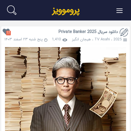
≡
پروموویز
دانلود سریال Private Banker 2025
17
2025
،
TV Asahi
،
هیجان انگیز
1,410
پنج شنبه ۲۳ اسفند ۱۴۰۳