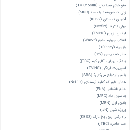
منو خانم صدا نکن (TV Chosun)
زنی که خورشید را بلعید (MBC)
آخرین تابستان (KBS2)
بهای اعتراف (Netflix)
ایکس عزیزم (TVING)
انقلاب چهارم عشق (Wavve)
بازیچه (Disney+)
خانواده تایفون (tvN)
زندگی رویایی آقای کیم (jTBC)
اسپیریت فینگرز (TVING)
با من ازدواج می‌کنی؟ (SBS)
همان‌ طور که کنارم ایستادی (Netflix)
خانم ناشناس (ENA)
به سوی ماه (MBC)
بانوی اول (MBN)
پروژه شین (tvN)
راه رفتن روی یخ نازک (KBS2)
صد خاطره (jTBC)