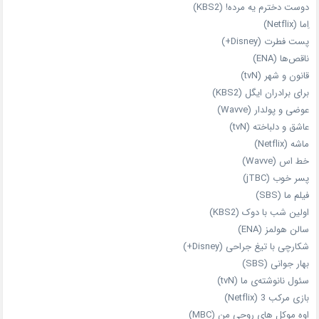
دوست دخترم یه مرده! (KBS2)
اِما (Netflix)
پست فطرت (Disney+)
ناقص‌ها (ENA)
قانون و شهر (tvN)
برای برادران ایگل (KBS2)
عوضی و پولدار (Wavve)
عاشق و دلباخته (tvN)
ماشه (Netflix)
خط اس (Wavve)
پسر خوب (jTBC)
فیلم ما (SBS)
اولین شب با دوک (KBS2)
سالن هولمز (ENA)
شکارچی با تیغ جراحی (Disney+)
بهار جوانی (SBS)
سئول نانوشته‌ی ما (tvN)
بازی مرکب 3 (Netflix)
اوه موکل های روحی من (MBC)