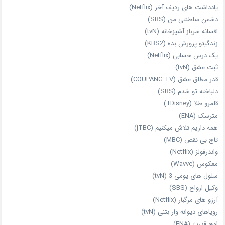
یادداشت‌ های ردیف آخر (Netflix)
دشمن سلطنتی من (SBS)
افسانه سرباز آشپزخانه (tvN)
زندگیتو پرورش بده (KBS2)
یک درس حسابی (Netflix)
ثبت عشق (tvN)
قدر مطلق عشق (COUPANG TV)
دلباخته تو شدم (SBS)
قلمرو طلا (Disney+)
مترسک (ENA)
همه داریم تلاش میکنیم (jTBC)
تاج بی‌ نقص (MBC)
واندرفولز (Netflix)
معکوس (Wavve)
سلول های یومی 3 (tvN)
وکیل ارواح (SBS)
آرزو های مرگبار (Netflix)
رویاهای دیوانه‌ وار بتنی (tvN)
اوج قدرت (ENA)