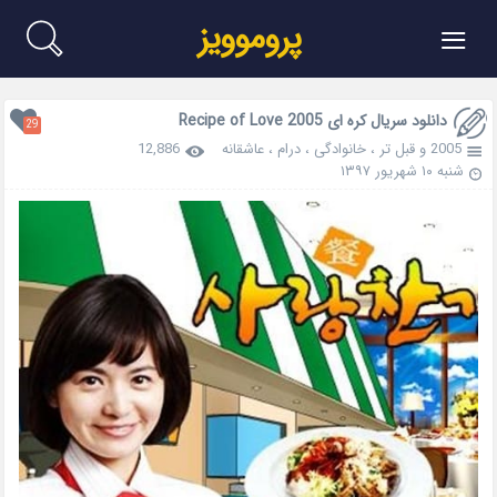
≡
پروموویز
دانلود سریال کره ای Recipe of Love 2005
29
2005 و قبل تر
،
خانوادگی
،
درام
،
عاشقانه
12,886
شنبه ۱۰ شهریور ۱۳۹۷