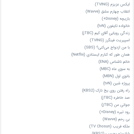
ایکس عزیزم (TVING)
انقلاب چهارم عشق (Wavve)
بازیچه (Disney+)
خانواده تایفون (tvN)
زندگی رویایی آقای کیم (jTBC)
اسپیریت فینگرز (TVING)
با من ازدواج می‌کنی؟ (SBS)
همان‌ طور که کنارم ایستادی (Netflix)
خانم ناشناس (ENA)
به سوی ماه (MBC)
بانوی اول (MBN)
پروژه شین (tvN)
راه رفتن روی یخ نازک (KBS2)
صد خاطره (jTBC)
جوانی من (jTBC)
رود تیره (Disney+)
بی‌ رحم (Wavve)
ملکه فریب (TV Chosun)
شانستو بچسب (KBS1)