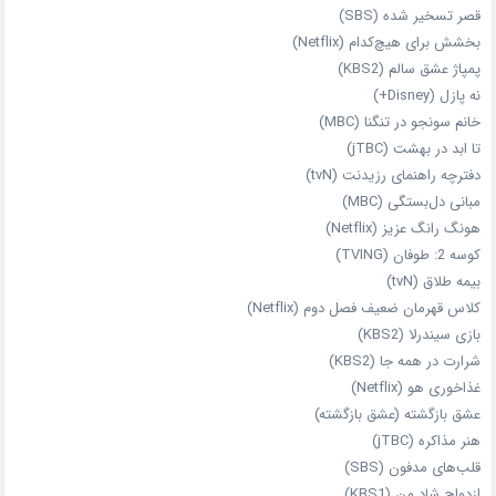
قصر تسخیر شده (SBS)
بخشش برای هیچ‌کدام (Netflix)
پمپاژ عشق سالم (KBS2)
نه پازل (Disney+)
خانم سونجو در تنگنا (MBC)
تا ابد در بهشت (jTBC)
دفترچه راهنمای رزیدنت (tvN)
مبانی دل‌بستگی (MBC)
هونگ رانگ عزیز (Netflix)
کوسه 2: طوفان (TVING)
بیمه طلاق (tvN)
کلاس قهرمان ضعیف فصل دوم (Netflix)
بازی سیندرلا (KBS2)
شرارت در همه‌ جا (KBS2)
غذاخوری هو (Netflix)
عشق بازگشته (عشق بازگشته)
هنر مذاکره (jTBC)
قلب‌های مدفون (SBS)
ازدواج شاد من (KBS1)