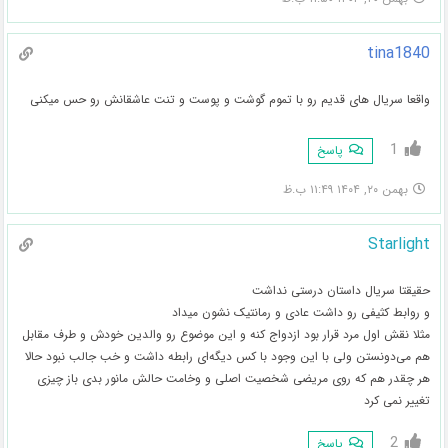
tina1840
واقعا سریال های قدیم رو با تموم گوشت و پوست و تنت عاشقانش رو حس میکنی
1
پاسخ
بهمن ۲۰, ۱۴۰۴ ۱۱:۴۹ ب.ظ
Starlight
حقیقتا سریال داستان درستی نداشت
و روابط کثیفی رو داشت عادی و رمانتیک نشون میداد
مثلا نقش اول مرد قرار بود ازدواج کنه و این موضوع رو والدین خودش و طرف مقابل
هم می‌دونستن ولی با این وجود با کس دیگه‌ای رابطه داشت و خب جالب نبود حالا
هر چقدر هم که روی مریضی شخصیت اصلی و وخامت حالش مانور بدی باز چیزی
تغییر نمی کرد
2
پاسخ