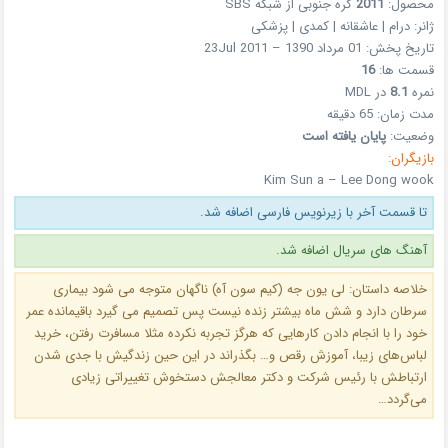
محصول:
2011
کره جنوبی از شبکه SBS
ژانر: درام | عاشقانه | کمدی | پزشکی
تاریخ پخش: 01 مرداد 1390 – 23Jul 2011
قسمت ها:
16
نمره
8.1
در MDL
مدت زمان: 65 دقیقه
وضعیت:
پایان یافته است
بازیگران:
Kim Sun a – Lee Dong wook
تا قسمت آخر با زیرنویس فارسی اضافه شد.
آهنگ های سریال اضافه شد.
خلاصه داستان: لی یون جه (کیم سون آه) ناگهان متوجه می شود بیماری
سرطان دارد و شش ماه بیشتر زنده نیست پس تصمیم می گیرد باقیمانده عمر
خود را با انجام دادن کارهایی که هرگز تجربه نکرده مثلا مسافرت رفتن، خرید
لباس‌های زیبا، آموزش رقص و… بگذراند در این حین زندگیش با جدی شدن
ارتباطش با رئیس شرکت و دکتر معالجش دستخوش تغییراتی زیادی
می‌گردد…