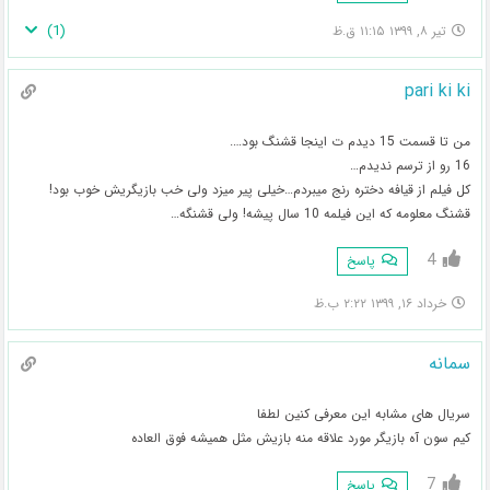
)
1
(
تیر ۸, ۱۳۹۹ ۱۱:۱۵ ق.ظ
pari ki ki
من تا قسمت 15 دیدم ت اینجا قشنگ بود….
16 رو از ترسم ندیدم…
کل فیلم از قیافه دختره رنج میبردم…خیلی پیر میزد ولی خب بازیگریش خوب بود!
قشنگ معلومه که این فیلمه 10 سال پیشه! ولی قشنگه…
4
پاسخ
خرداد ۱۶, ۱۳۹۹ ۲:۲۲ ب.ظ
سمانه
سریال های مشابه این معرفی کنین لطفا
کیم سون آه بازیگر مورد علاقه منه بازیش مثل همیشه فوق العاده
7
پاسخ