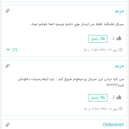
مریم
سریال قشنگیه .فقط من ازمدل موی دختره وپسره اصلا خوشم نمیاد…
2
پاسخ
)
1
(
مهر ۲۷, ۱۳۹۸ ۲:۵۶ ب.ظ
مریم
من تازه دیدن این سریال رو میخوام شروع کنم … چرا اینقدرسرعت دانلودش
کنده؟؟؟؟؟!!!
2
پاسخ
مهر ۲۱, ۱۳۹۸ ۳:۵۳ ب.ظ
Oldsoloist