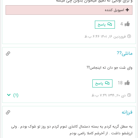
و برای اونایی که دقیق میخوان بدونن چی میشه
اسپویل کننده
4
پاسخ
فروردین ۱۶, ۱۴۰۱ ۶:۴۶ ب.ظ
مانلی??
وای شت جو دان ته اینجاس??
18
پاسخ
)
1
(
دی ۲۰, ۱۳۹۹ ۷:۴۹ ب.ظ
فرزانه
یه سطل گریه کردم یه بسته دستمال کاغذی تموم کردم دو روز تو شوک بودم . ولی
ارزششو داشت . از آخرشم کاملا راضی بودم