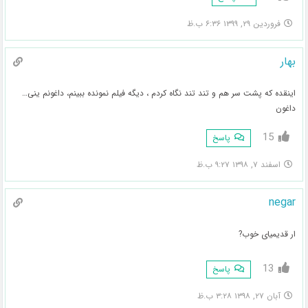
فروردین ۲۹, ۱۳۹۹ ۶:۳۶ ب.ظ
بهار
اینقده که پشت سر هم و تند تند نگاه کردم ، دیگه فیلم نمونده ببینم، داغونم ینی…
داغون
15
پاسخ
اسفند ۷, ۱۳۹۸ ۹:۲۷ ب.ظ
negar
ار قدیمیای خوب?
13
پاسخ
آبان ۲۷, ۱۳۹۸ ۳:۲۸ ب.ظ