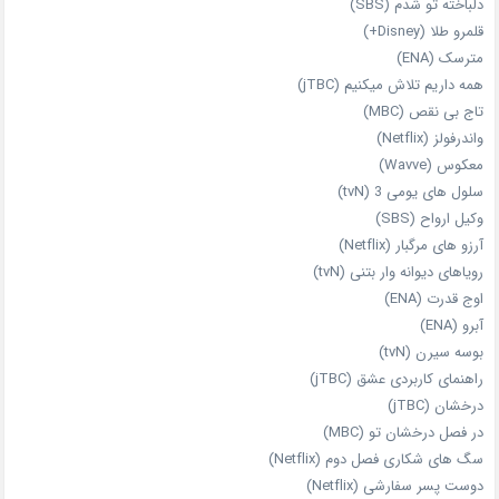
دلباخته تو شدم (SBS)
قلمرو طلا (Disney+)
مترسک (ENA)
همه داریم تلاش میکنیم (jTBC)
تاج بی‌ نقص (MBC)
واندرفولز (Netflix)
معکوس (Wavve)
سلول های یومی 3 (tvN)
وکیل ارواح (SBS)
آرزو های مرگبار (Netflix)
رویاهای دیوانه‌ وار بتنی (tvN)
اوج قدرت (ENA)
آبرو (ENA)
بوسه سیرن (tvN)
راهنمای کاربردی عشق (jTBC)
درخشان (jTBC)
در فصل درخشان تو (MBC)
سگ های شکاری فصل دوم (Netflix)
دوست‌ پسر سفارشی (Netflix)