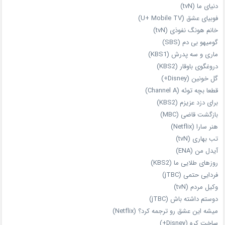
دنیای ما (tvN)
فوبیای عشق (U+ Mobile TV)
خانم هونگ نفوذی (tvN)
گومیهو بی دم (SBS)
ماری و سه پدرش (KBS1)
دروغگوی باوقار (KBS2)
گل خونین (Disney+)
قطعا بچه توئه (Channel A)
برای دزد عزیزم (KBS2)
بازگشت قاضی (MBC)
هنر سارا (Netflix)
تب بهاری (tvN)
آیدل من (ENA)
روزهای طلایی ما (KBS2)
فردایی حتمی (jTBC)
وکیل مردم (tvN)
دوستم داشته باش (jTBC)
میشه این عشق رو ترجمه کرد؟ (Netflix)
ساخت کره (Disney+)