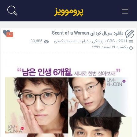
≡
پروموویز
دانلود سریال کره ای Scent of a Woman
345
2011
،
SBS
،
پزشکی
،
درام
،
عاشقانه
،
کمدی
39,685
یکشنبه ۱۹ اسفند ۱۳۹۷