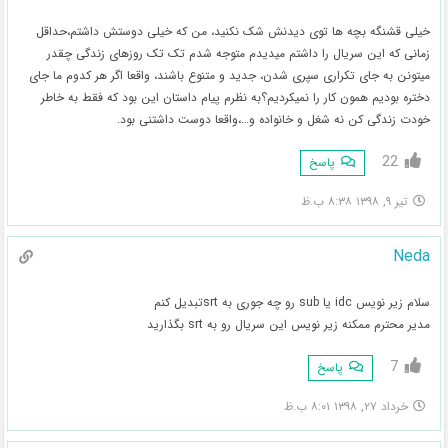
خیلی قشنگه بچه ها توی دیدنش شک نکنید، من که خیلی دوستش داشتم،حداقل
زمانی که این سریال را داشتم میدیدم متوجه شدم تک تک روزهای زندگی چقدر
میتونن به جای تکراری سپری شدن، جدید و متنوع باشند، واقعا اگر هر کدوم ما جای
دختره بودیم همون کار را نمیکردیم؟به نظرم پیام داستان این بود که فقط به خاطر
خودت زندگی کن نه شغل و خانواده و…،واقعا دوست داشتنی بود.
22
پاسخ
تیر ۹, ۱۳۹۸ ۸:۳۸ ب.ظ
Neda
سلام زیر نویس idc یا sub رو چه جوری به srtتبدیل کنم
مدیر محترم ممکنه زیر نویس این سریال رو به srt بگذارید
7
پاسخ
خرداد ۲۷, ۱۳۹۸ ۸:۰۱ ب.ظ