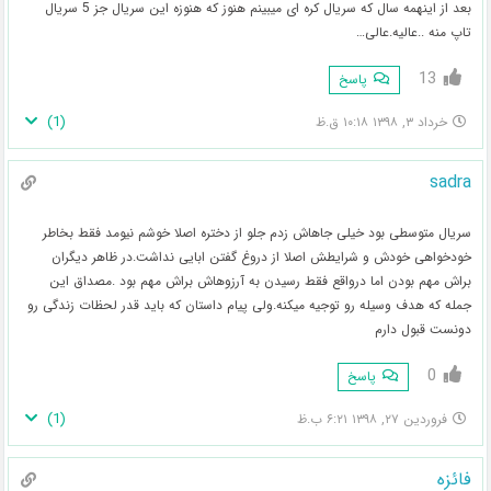
بعد از اینهمه سال که سریال کره ای میبینم هنوز که هنوزه این سریال جز 5 سریال
تاپ منه ..عالیه.عالی…
13
پاسخ
)
1
(
خرداد ۳, ۱۳۹۸ ۱۰:۱۸ ق.ظ
sadra
سریال متوسطی بود خیلی جاهاش زدم جلو از دختره اصلا خوشم نیومد فقط بخاطر
خودخواهی خودش و شرایطش اصلا از دروغ گفتن ابایی نداشت.در ظاهر دیگران
براش مهم بودن اما درواقع فقط رسیدن به آرزوهاش براش مهم بود .مصداق این
جمله که هدف وسیله رو توجیه میکنه.ولی پیام داستان که باید قدر لحظات زندگی رو
دونست قبول دارم
0
پاسخ
)
1
(
فروردین ۲۷, ۱۳۹۸ ۶:۲۱ ب.ظ
فائزه