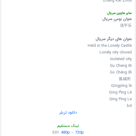
Zhang Kai Zhou
سایر عناوین سریال:
عنوان بومی سریال
:
清平乐
عنوان های دیگر سریال
:
Held in the Lonely Castle
Lonely city closed
Isolated city
Gu Cheng Bi
Gū Chéng Bì
孤城闭
Qīngpíng lè
Qīng Píng Lè
Qing Ping Le
bd.
دانلود تریلر
.
لینک مستقیم
E01:
480p
–
720p