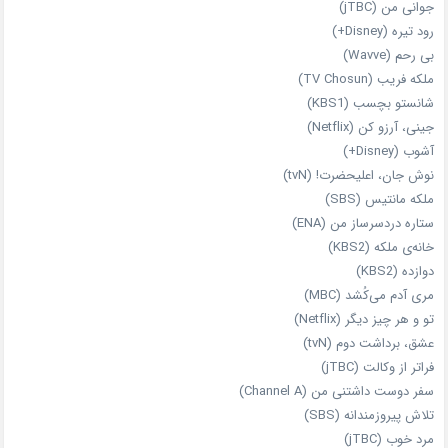
جوانی من (jTBC)
رود تیره (Disney+)
بی‌ رحم (Wavve)
ملکه فریب (TV Chosun)
شانستو بچسب (KBS1)
جینی، آرزو کن (Netflix)
آشوب (Disney+)
نوش جان، اعلیحضرت! (tvN)
ملکه‌ مانتیس (SBS)
ستاره دردسرساز من (ENA)
خانه‌ی ملکه (KBS2)
دوازده (KBS2)
مری آدم می‌کُشد (MBC)
تو و هر چیز دیگر (Netflix)
عشق، برداشت دوم (tvN)
فراتر از وکالت (jTBC)
سفر دوست‌ داشتنی من (Channel A)
تلاش پیروزمندانه (SBS)
مرد خوب (jTBC)