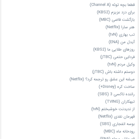
قطعا بچه توئه (Channel A)
برای دزد عزیزم (KBS2)
بازگشت قاضی (MBC)
هنر سارا (Netflix)
تب بهاری (tvN)
آیدل من (ENA)
روزهای طلایی ما (KBS2)
فردایی حتمی (jTBC)
وکیل مردم (tvN)
دوستم داشته باش (jTBC)
میشه این عشق رو ترجمه کرد؟ (Netflix)
ساخت کره (Disney+)
راننده تاکسی 3 (SBS)
تبهکاران (TVING)
از ندیدنت خوشبختم (tvN)
قهرمان نقدی (Netflix)
بوسه انفجاری (SBS)
رودخانه ماه (MBC)
قهرمانان محله (ENA)