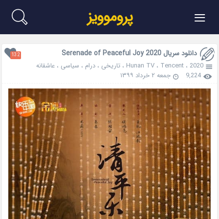
≡
پروموویز
دانلود سریال Serenade of Peaceful Joy 2020
132
2020
،
Tencent
،
Hunan TV
،
تاریخی
،
درام
،
سیاسی
،
عاشقانه
9,224
جمعه ۲ خرداد ۱۳۹۹