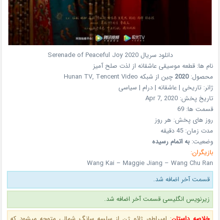
دانلود سریال
2020
Serenade of Peaceful Joy
نام ها:
قطعه موسیقی عاشقانه از لذت صلح آمیز
محصول:
2020
چین
از شبکه
Hunan TV, Tencent Video
ژانر:
تاریخی | عاشقانه | درام | سیاسی
تاریخ پخش:
Apr 7, 2020
قسمت ها:
69
روز های پخش:
هر روز
مدت زمان:
45 دقیقه
وضعیت:
به اتمام رسیده
بازیگران:
Wang Kai – Maggie Jiang – Wang Chu Ran
قسمت آخر اضافه شد.
زیرنویس انگلیسی قسمت آخر اضافه شد.
خلاصه داستان
:
امپراطور ژائو ژن از سلسه سانگ شمالی متوجه میشود که