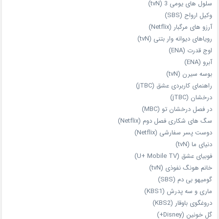
سلول های یومی 3 (tvN)
وکیل ارواح (SBS)
آرزو های مرگبار (Netflix)
رویاهای دیوانه‌ وار بتنی (tvN)
اوج قدرت (ENA)
آبرو (ENA)
بوسه سیرن (tvN)
راهنمای کاربردی عشق (jTBC)
درخشان (jTBC)
در فصل درخشان تو (MBC)
سگ های شکاری فصل دوم (Netflix)
دوست‌ پسر سفارشی (Netflix)
دنیای ما (tvN)
فوبیای عشق (U+ Mobile TV)
خانم هونگ نفوذی (tvN)
گومیهو بی دم (SBS)
ماری و سه پدرش (KBS1)
دروغگوی باوقار (KBS2)
گل خونین (Disney+)