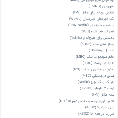
هم‌پیمان (TVING)
شانس دوباره برای عشق (tvN)
تک: قهرمانان دبیرستان (Wavve)
با طعم و سلیقه تو (ENA, Netflix)
قصر تسخیر شده (SBS)
بخشش برای هیچ‌کدام (Netflix)
پمپاژ عشق سالم (KBS2)
نه پازل (Disney+)
خانم سونجو در تنگنا (MBC)
تا ابد در بهشت (jTBC)
دفترچه راهنمای رزیدنت (tvN)
مبانی دل‌بستگی (MBC)
هونگ رانگ عزیز (Netflix)
کوسه 2: طوفان (TVING)
بیمه طلاق (tvN)
کلاس قهرمان ضعیف فصل دوم (Netflix)
بازی سیندرلا (KBS2)
شرارت در همه‌ جا (KBS2)