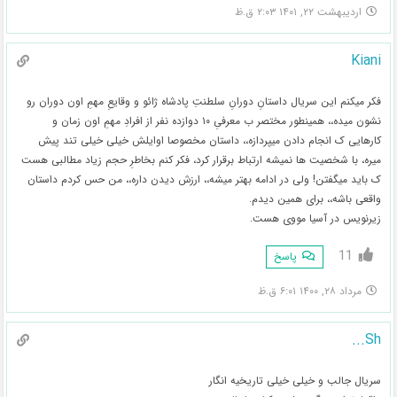
اردیبهشت ۲۲, ۱۴۰۱ ۲:۰۳ ق.ظ
Kiani
فکر میکنم این سریال داستانِ دورانِ سلطنتِ پادشاه ژائو و وقایعِ مهمِ اون دوران رو
نشون میده،، همینطور مختصر ب معرفیِ ۱۰ دوازده نفر از افرادِ مهمِ اون زمان و
کارهایی ک انجام دادن میپردازه،، داستان مخصوصا اوایلش خیلی خیلی تند پیش
میره، با شخصیت ها نمیشه ارتباط برقرار کرد، فکر کنم بخاطرِ حجم زیاد مطالبی هست
ک باید میگفتن! ولی در ادامه بهتر میشه،، ارزش دیدن داره،، من حس کردم داستان
واقعی باشه،، برای همین دیدم.
زیرنویس در آسیا مووی هست.
11
پاسخ
مرداد ۲۸, ۱۴۰۰ ۶:۰۱ ق.ظ
Sh...
سریال جالب و خیلی خیلی تاریخیه انگار