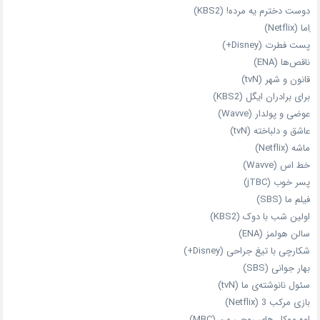
دوست دخترم یه مرده! (KBS2)
اِما (Netflix)
پست فطرت (Disney+)
ناقص‌ها (ENA)
قانون و شهر (tvN)
برای برادران ایگل (KBS2)
عوضی و پولدار (Wavve)
عاشق و دلباخته (tvN)
ماشه (Netflix)
خط اس (Wavve)
پسر خوب (jTBC)
فیلم ما (SBS)
اولین شب با دوک (KBS2)
سالن هولمز (ENA)
شکارچی با تیغ جراحی (Disney+)
بهار جوانی (SBS)
سئول نانوشته‌ی ما (tvN)
بازی مرکب 3 (Netflix)
اوه موکل های روحی من (MBC)