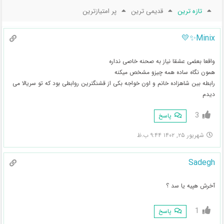
تازه ترین
قدیمی ترین
پر امتیازترین
Minix✨💛
واقعا بعضی عشقا نیاز به صحنه خاصی نداره
همون نگاه ساده همه چیزو مشخص میکنه
رابطه بین شاهزاده خانم و اون خواجه بکی از قشنگترین روابطی بود که تو سریالا می
دیدم
3
پاسخ
شهریور ۲۵, ۱۴۰۲ ۹:۴۴ ب.ظ
Sadegh
آخرش هپیه یا سد ؟
1
پاسخ