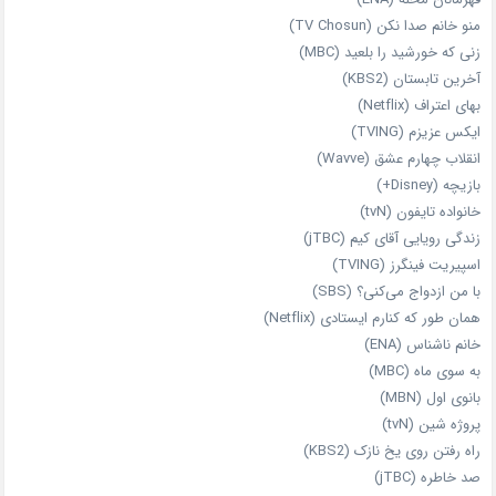
منو خانم صدا نکن (TV Chosun)
زنی که خورشید را بلعید (MBC)
آخرین تابستان (KBS2)
بهای اعتراف (Netflix)
ایکس عزیزم (TVING)
انقلاب چهارم عشق (Wavve)
بازیچه (Disney+)
خانواده تایفون (tvN)
زندگی رویایی آقای کیم (jTBC)
اسپیریت فینگرز (TVING)
با من ازدواج می‌کنی؟ (SBS)
همان‌ طور که کنارم ایستادی (Netflix)
خانم ناشناس (ENA)
به سوی ماه (MBC)
بانوی اول (MBN)
پروژه شین (tvN)
راه رفتن روی یخ نازک (KBS2)
صد خاطره (jTBC)