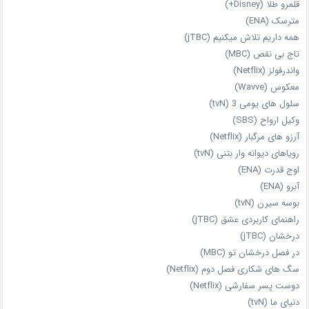
قلمرو طلا (Disney+)
مترسک (ENA)
همه داریم تلاش میکنیم (jTBC)
تاج بی‌ نقص (MBC)
واندرفولز (Netflix)
معکوس (Wavve)
سلول های یومی 3 (tvN)
وکیل ارواح (SBS)
آرزو های مرگبار (Netflix)
رویاهای دیوانه‌ وار بتنی (tvN)
اوج قدرت (ENA)
آبرو (ENA)
بوسه سیرن (tvN)
راهنمای کاربردی عشق (jTBC)
درخشان (jTBC)
در فصل درخشان تو (MBC)
سگ های شکاری فصل دوم (Netflix)
دوست‌ پسر سفارشی (Netflix)
دنیای ما (tvN)