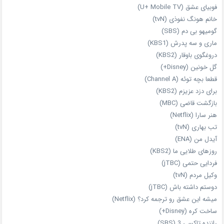
فوبیای عشق (U+ Mobile TV)
خانم هونگ نفوذی (tvN)
گومیهو بی دم (SBS)
ماری و سه پدرش (KBS1)
دروغگوی باوقار (KBS2)
گل خونین (Disney+)
قطعا بچه توئه (Channel A)
برای دزد عزیزم (KBS2)
بازگشت قاضی (MBC)
هنر سارا (Netflix)
تب بهاری (tvN)
آیدل من (ENA)
روزهای طلایی ما (KBS2)
فردایی حتمی (jTBC)
وکیل مردم (tvN)
دوستم داشته باش (jTBC)
میشه این عشق رو ترجمه کرد؟ (Netflix)
ساخت کره (Disney+)
راننده تاکسی 3 (SBS)