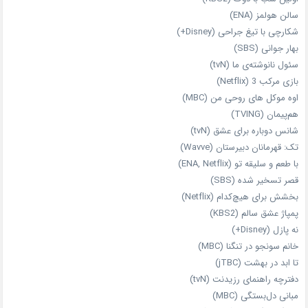
سالن هولمز (ENA)
شکارچی با تیغ جراحی (Disney+)
بهار جوانی (SBS)
سئول نانوشته‌ی ما (tvN)
بازی مرکب 3 (Netflix)
اوه موکل های روحی من (MBC)
هم‌پیمان (TVING)
شانس دوباره برای عشق (tvN)
تک: قهرمانان دبیرستان (Wavve)
با طعم و سلیقه تو (ENA, Netflix)
قصر تسخیر شده (SBS)
بخشش برای هیچ‌کدام (Netflix)
پمپاژ عشق سالم (KBS2)
نه پازل (Disney+)
خانم سونجو در تنگنا (MBC)
تا ابد در بهشت (jTBC)
دفترچه راهنمای رزیدنت (tvN)
مبانی دل‌بستگی (MBC)