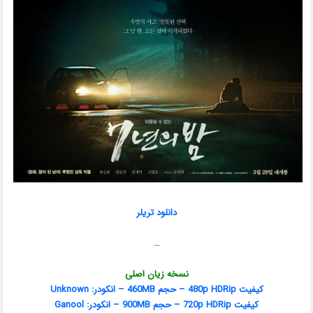
دانلود تریلر
…
نسخه زیان اصلی
کیفیت 480p HDRip – حجم 460MB – انکودر: Unknown
کیفیت 720p HDRip – حجم 900MB – انکودر: Ganool