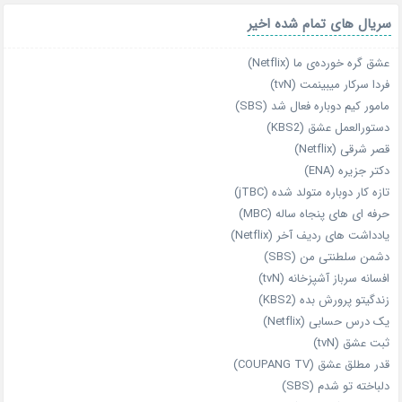
سریال های تمام شده اخیر
عشق گره خورده‌ی ما (Netflix)
فردا سرکار میبینمت (tvN)
مامور کیم دوباره فعال شد (SBS)
دستورالعمل عشق (KBS2)
قصر شرقی (Netflix)
دکتر جزیره (ENA)
تازه‌ کار دوباره‌ متولد شده (jTBC)
حرفه‌ ای‌ های پنجاه‌ ساله (MBC)
یادداشت‌ های ردیف آخر (Netflix)
دشمن سلطنتی من (SBS)
افسانه سرباز آشپزخانه (tvN)
زندگیتو پرورش بده (KBS2)
یک درس حسابی (Netflix)
ثبت عشق (tvN)
قدر مطلق عشق (COUPANG TV)
دلباخته تو شدم (SBS)