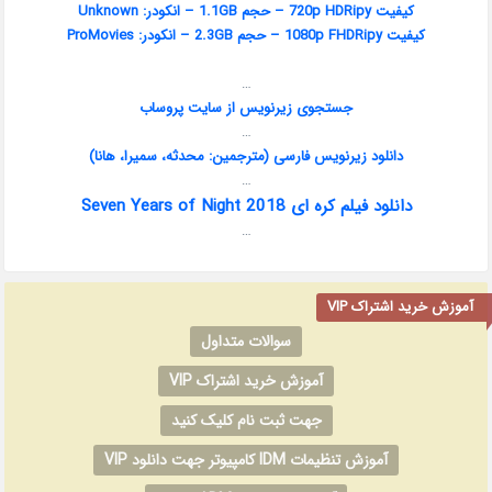
کیفیت 720p HDRipy – حجم 1.1GB – انکودر:
Unknown
کیفیت 1080p FHDRipy – حجم 2.3GB – انکودر:
ProMovies
…
جستجوی زیرنویس از سایت پ
روساب
…
دانلود زیرنویس فارسی (مترجمین: محدثه، سمیرا، هانا)
…
دانلود فیلم کره ای Seven Years of Night 2018
…
آموزش خرید اشتراک VIP
سوالات متداول
آموزش خرید اشتراک VIP
جهت ثبت نام کلیک کنید
آموزش تنظیمات IDM کامپیوتر جهت دانلود VIP