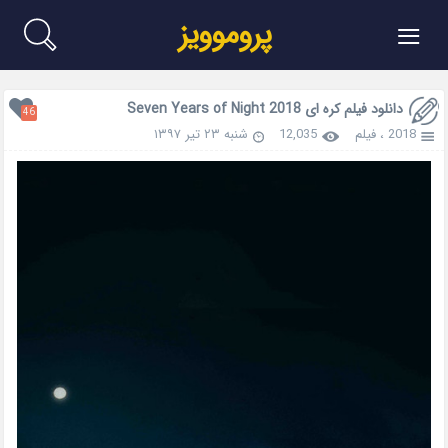
≡
پروموویز
دانلود فیلم کره ای Seven Years of Night 2018
46
2018
،
فیلم
12,035
شنبه ۲۳ تیر ۱۳۹۷