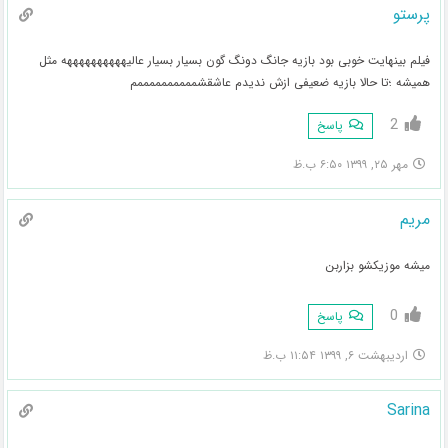
پرستو
فیلم بینهایت خوبی بود بازیه جانگ دونگ گون بسیار بسیار عالیههههههههههه مثل
همیشه ؛تا حالا بازیه ضعیفی ازش ندیدم عاشقشممممممممممم
2
پاسخ
مهر ۲۵, ۱۳۹۹ ۶:۵۰ ب.ظ
مریم
میشه موزیکشو بزاربن
0
پاسخ
اردیبهشت ۶, ۱۳۹۹ ۱۱:۵۴ ب.ظ
Sarina