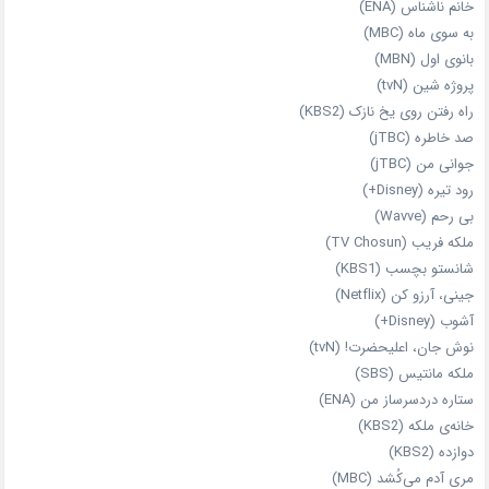
خانم ناشناس (ENA)
به سوی ماه (MBC)
بانوی اول (MBN)
پروژه شین (tvN)
راه رفتن روی یخ نازک (KBS2)
صد خاطره (jTBC)
جوانی من (jTBC)
رود تیره (Disney+)
بی‌ رحم (Wavve)
ملکه فریب (TV Chosun)
شانستو بچسب (KBS1)
جینی، آرزو کن (Netflix)
آشوب (Disney+)
نوش جان، اعلیحضرت! (tvN)
ملکه‌ مانتیس (SBS)
ستاره دردسرساز من (ENA)
خانه‌ی ملکه (KBS2)
دوازده (KBS2)
مری آدم می‌کُشد (MBC)