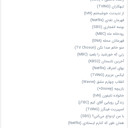
تبهکاران (TVING)
از ندیدنت خوشبختم (tvN)
قهرمان نقدی (Netflix)
بوسه انفجاری (SBS)
رودخانه ماه (MBC)
قهرمانان محله (ENA)
منو خانم صدا نکن (TV Chosun)
زنی که خورشید را بلعید (MBC)
آخرین تابستان (KBS2)
بهای اعتراف (Netflix)
ایکس عزیزم (TVING)
انقلاب چهارم عشق (Wavve)
بازیچه (Disney+)
خانواده تایفون (tvN)
زندگی رویایی آقای کیم (jTBC)
اسپیریت فینگرز (TVING)
با من ازدواج می‌کنی؟ (SBS)
همان‌ طور که کنارم ایستادی (Netflix)