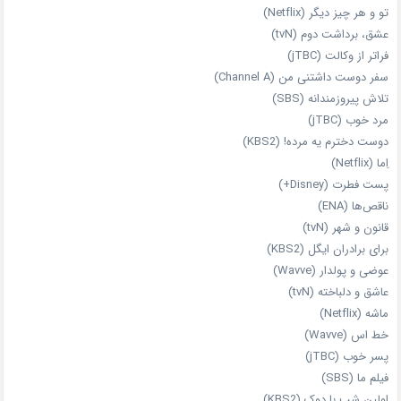
تو و هر چیز دیگر (Netflix)
عشق، برداشت دوم (tvN)
فراتر از وکالت (jTBC)
سفر دوست‌ داشتنی من (Channel A)
تلاش پیروزمندانه (SBS)
مرد خوب (jTBC)
دوست دخترم یه مرده! (KBS2)
اِما (Netflix)
پست فطرت (Disney+)
ناقص‌ها (ENA)
قانون و شهر (tvN)
برای برادران ایگل (KBS2)
عوضی و پولدار (Wavve)
عاشق و دلباخته (tvN)
ماشه (Netflix)
خط اس (Wavve)
پسر خوب (jTBC)
فیلم ما (SBS)
اولین شب با دوک (KBS2)