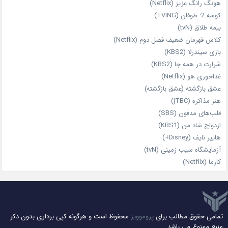
هونگ رانگ عزیز (Netflix)
کوسه 2: طوفان (TVING)
بیمه طلاق (tvN)
کلاس قهرمان ضعیف فصل دوم (Netflix)
بازی سیندرلا (KBS2)
شرارت در همه‌ جا (KBS2)
غذاخوری هو (Netflix)
عشق بازگشته (عشق بازگشته)
هنر مذاکره (jTBC)
قلب‌های مدفون (SBS)
ازدواج شاد من (KBS1)
هایپر نایف (Disney+)
آزمایشگاه سیب‌ زمینی (tvN)
کارما (Netflix)
تمامی حقوق مطالب برای
پروموویز
محفوظ است و هرگونه کپی برداری بدون ذکر
منبع ممنوع می باشد.