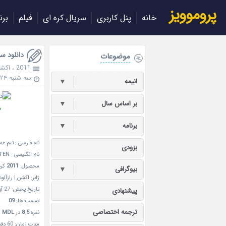
پروموویز
خانه
پنل کاربری
سریال کره ای
فیلم
برن
دانلود سریال ک
موضوعات
2011
،
اکش
سه شنبه ۲۴ بهمن ۱۳۹۶
انیمه
▼
بر اساس سال
▼
د
برنامه
▼
نام فارسی : تیم عم
بزودی
نام انگلیسی :
 TEN
محصول:
2011
کره
بیوگرافی
▼
ژانر: اکشن | رازآلو
تاریخ پخش: 27 آبان 1390- 18Nov 2011
پیشنهادی
قسمت ها:
09
ترجمه اختصاصی
نمره
8.5
در
MDL
مدت زمان: 60 دقیقه