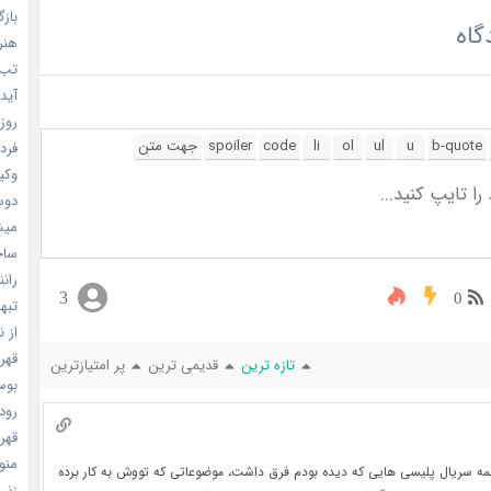
بازگ
گاه
هنر سا
تب ب
آیدل
روزه
فردا
وکیل
دوست
میشه
ساخت 
رانند
3
0
تبهکا
از ن
قهرما
تازه ترین
قدیمی ترین
پر امتیازترین
بوسه
رودخ
قهرم
منو خ
مه سریال پلیسی هایی که دیده بودم فرق داشت، موضوعاتی که تووش به کار برده
زنی 