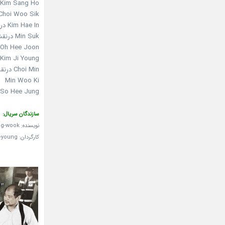
Kim Sang Ho درنقش Baek Do Sik
Choi Woo Sik درنقش ark Min Ho
Kim Hae In درنقش Kim Eun Young / Seo Eun Bi (قسمت1)
Min Suk درنقش Kim Sun Woo (قسمت5)
Oh Hee Joon درنقش پلیس جوان
Kim Ji Young درنقش Min Chae Won
Choi Min درنقش کاراگاه Kwang Soo Dae
Min Woo Ki
So Hee Jung
سازندگان سریال:
نویسنده: Nam Sang-wook
کارگردان: Lee Seung-young