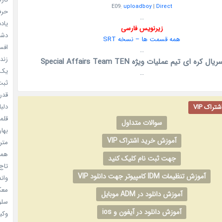
E09:
uploadboy
|
Direct
حرفه
…
یادد
زیرنویس فارسی
دشم
همه قسمت ها – نسخه SRT
افسا
…
زندگ
 کره ای تیم عملیات ویژه Special Affairs Team TEN
یک د
…
ثبت 
قدر م
دلبا
راک VIP
قلمرو 
سوالات متداول
بهار
آموزش خرید اشتراک VIP
مترس
همه 
جهت ثبت نام کلیک کنید
تاج 
آموزش تنظیمات IDM کامپیوتر جهت دانلود VIP
واندرف
معکوس
آموزش دانلود در ADM موبایل
سلول
آموزش دانلود در آیفون و ios
وکیل