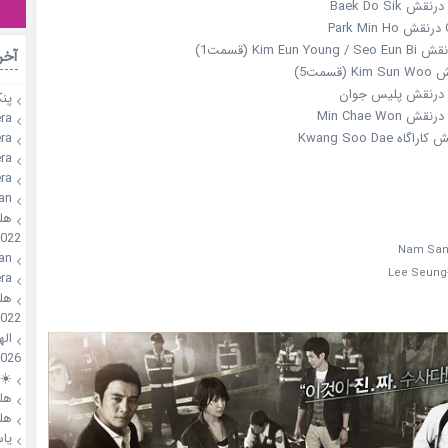
C
رات
🥞
a🍪
a🍪
a🍪
a🍪
an
؛
2022
an
a🍪
؛
2022
🍪!
026
🌸
؛
؛
سی