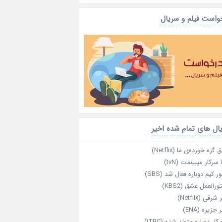
واست فیلم و سریال
ال های تمام شده اخیر
گره خورده‌ی ما (Netflix)
 سرکار میبینمت (tvN)
ر کیم دوباره فعال شد (SBS)
رالعمل عشق (KBS2)
رقی (Netflix)
 جزیره (ENA)
‌ کار دوباره‌ متولد شده (jTBC)