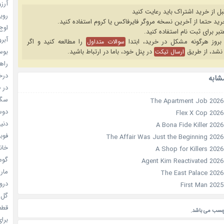
آرزو 
بل از خرید اشتراک باید رعایت کنید
رویا
اوج 
آبرو (
را مطالعه کنید و اگر
سوالات متداول
بوسه
نشد، از طریق
در پنل خود، باما در ارتباط باشید.
ارسال تیکت
راهن
درخش
شابه
در ف
سگ ه
دوست
دنیای
فوبیای
خانم
گومی
ماری
دروغ
گل خو
قطعا 
چسب می باشد.
برای