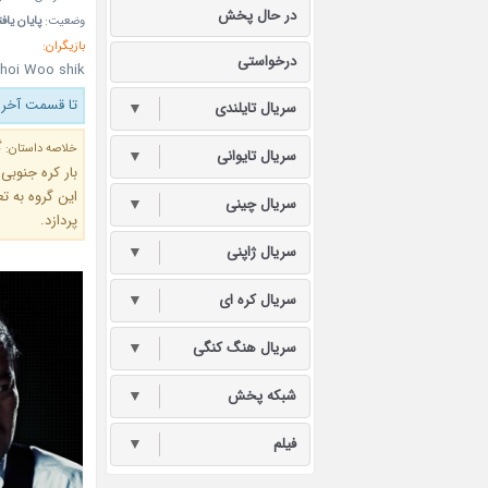
در حال پخش
وضعیت:
پایان یاف
بازیگران:
درخواستی
hoi Woo shik
تا قسمت آخر 
سریال تایلندی
▼
خلاصه داستان:
سریال تایوانی
▼
این گروه به ت
سریال چینی
▼
پردازد.
سریال ژاپنی
▼
سریال کره ای
▼
سریال هنگ کنگی
▼
شبکه پخش
▼
فیلم
▼