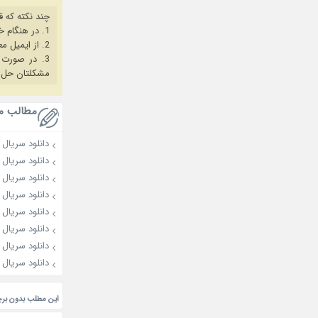
چند نکته که ق
1. در هنگام خرید حتما از آخرین نسخه مروگر فایرفاکس یا کروم استفاده کنید.
2. از ایمیل معتبر برای ثبت نام استفاده کنید.
3. در صورت بروز هرگونه مشکل در خرید، ابتدا
مشکلتان حل 
مطالب م
دانلود سریال The Apartment Job 2026
دانلود سریال Flex X Cop 2026
دانلود سریال A Bona Fide Killer 2026
دانلود سریال The Affair Was Just the Beginning 2026
دانلود سریال A Shop for Killers 2026
دانلود سریال Agent Kim Reactivated 2026
دانلود سریال The East Palace 2026
دانلود سریال First Man 2025
این مطلب بدون بر