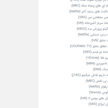
‌ ای‌ های پنجاه‌ ساله (MBC)
اشت‌ های ردیف آخر (Netflix)
ن سلطنتی من (SBS)
نه سرباز آشپزخانه (tvN)
یتو پرورش بده (KBS2)
رس حسابی (Netflix)
عشق (tvN)
طلق عشق (COUPANG TV)
خته تو شدم (SBS)
طلا (Disney+)
 لاجوردی (MBN)
ک (ENA)
داریم تلاش میکنیم (jTBC)
بی‌ نقص (MBC)
ولز (Netflix)
 (Wavve)
 های یومی 3 (tvN)
 ارواح (SBS)