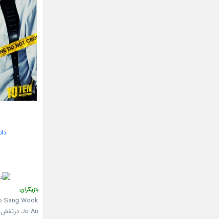
دانل
بازیگران:
Joo Sang Wook درنقش  Hoon
Jo An درنقش Nam Ye Ri