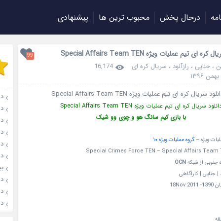
امه
درحال پخش
محبوب ترین ها
پیشنهادی
ره ای تیم عملیات ویژه Special Affairs Team TEN
99
ن
،
جنایی
،
رازآلود
،
سریال کره ای
16,174
دانل
انلود سریال کره ای تیم عملیات ویژه Special Affairs Team TEN
دان
با بازی کیم سانگ هو و چوی وو شیک
دانل
دان
لیات ویژه –
گروه عملیات ویژه ۱۰
دانل
Special Crimes Force TEN – Special Affairs Team
دان
 جنوبی از شبکه
OCN
بیوگ
د | جنایی | کاراگاهی
دانلود
دانلو
دانل