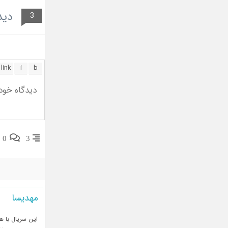
دید
3
0
3
مهدیسا
این سریال با ه