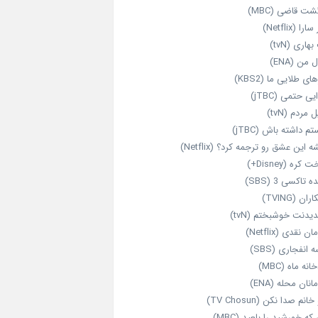
شت قاضی (MBC)
را (Netflix)
هاری (tvN)
 من (ENA)
ای طلایی ما (KBS2)
یی حتمی (jTBC)
 مردم (tvN)
م داشته باش (jTBC)
 این عشق رو ترجمه کرد؟ (Netflix)
کره (Disney+)
ه تاکسی 3 (SBS)
ران (TVING)
دیدنت خوشبختم (tvN)
ن نقدی (Netflix)
 انفجاری (SBS)
انه ماه (MBC)
انان محله (ENA)
انم صدا نکن (TV Chosun)
که خورشید را بلعید (MBC)