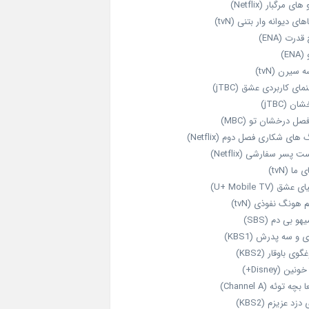
های مرگبار (Netflix)
های دیوانه‌ وار بتنی (tvN)
قدرت (ENA)
ENA)
 سیرن (tvN)
مای کاربردی عشق (jTBC)
ان (jTBC)
صل درخشان تو (MBC)
ای شکاری فصل دوم (Netflix)
‌ پسر سفارشی (Netflix)
 ما (tvN)
 عشق (U+ Mobile TV)
 هونگ نفوذی (tvN)
هو بی دم (SBS)
 و سه پدرش (KBS1)
گوی باوقار (KBS2)
نین (Disney+)
بچه توئه (Channel A)
 دزد عزیزم (KBS2)