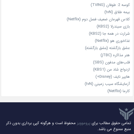
کوسه 2: طوفان (TVING)
بیمه طلاق (tvN)
کلاس قهرمان ضعیف فصل دوم (Netflix)
بازی سیندرلا (KBS2)
شرارت در همه‌ جا (KBS2)
غذاخوری هو (Netflix)
عشق بازگشته (عشق بازگشته)
هنر مذاکره (jTBC)
قلب‌های مدفون (SBS)
ازدواج شاد من (KBS1)
هایپر نایف (Disney+)
آزمایشگاه سیب‌ زمینی (tvN)
کارما (Netflix)
تمامی حقوق مطالب برای
پروموویز
محفوظ است و هرگونه کپی برداری بدون ذکر
منبع ممنوع می باشد.