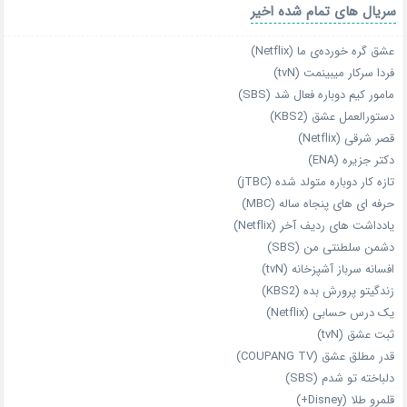
سریال های تمام شده اخیر
عشق گره خورده‌ی ما (Netflix)
فردا سرکار میبینمت (tvN)
مامور کیم دوباره فعال شد (SBS)
دستورالعمل عشق (KBS2)
قصر شرقی (Netflix)
دکتر جزیره (ENA)
تازه‌ کار دوباره‌ متولد شده (jTBC)
حرفه‌ ای‌ های پنجاه‌ ساله (MBC)
یادداشت‌ های ردیف آخر (Netflix)
دشمن سلطنتی من (SBS)
افسانه سرباز آشپزخانه (tvN)
زندگیتو پرورش بده (KBS2)
یک درس حسابی (Netflix)
ثبت عشق (tvN)
قدر مطلق عشق (COUPANG TV)
دلباخته تو شدم (SBS)
قلمرو طلا (Disney+)