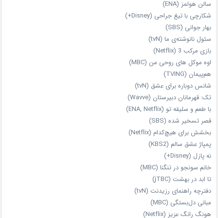
سالن هولمز (ENA)
شکارچی با تیغ جراحی (Disney+)
بهار جوانی (SBS)
سئول نانوشته‌ی ما (tvN)
بازی مرکب 3 (Netflix)
اوه موکل های روحی من (MBC)
هم‌پیمان (TVING)
شانس دوباره برای عشق (tvN)
تک: قهرمانان دبیرستان (Wavve)
با طعم و سلیقه تو (ENA, Netflix)
قصر تسخیر شده (SBS)
بخشش برای هیچ‌کدام (Netflix)
پمپاژ عشق سالم (KBS2)
نه پازل (Disney+)
خانم سونجو در تنگنا (MBC)
تا ابد در بهشت (jTBC)
دفترچه راهنمای رزیدنت (tvN)
مبانی دل‌بستگی (MBC)
هونگ رانگ عزیز (Netflix)