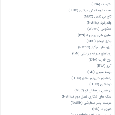
مترسک (ENA)
همه داریم تلاش میکنیم (jTBC)
تاج بی‌ نقص (MBC)
واندرفولز (Netflix)
معکوس (Wavve)
سلول های یومی 3 (tvN)
وکیل ارواح (SBS)
آرزو های مرگبار (Netflix)
رویاهای دیوانه‌ وار بتنی (tvN)
اوج قدرت (ENA)
آبرو (ENA)
بوسه سیرن (tvN)
راهنمای کاربردی عشق (jTBC)
درخشان (jTBC)
در فصل درخشان تو (MBC)
سگ های شکاری فصل دوم (Netflix)
دوست‌ پسر سفارشی (Netflix)
دنیای ما (tvN)