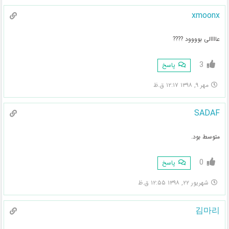
xmoonx
عاااالی بوووود ????
3
پاسخ
مهر ۹, ۱۳۹۸ ۱۲:۱۷ ق.ظ
SADAF
متوسط بود.
0
پاسخ
شهریور ۲۲, ۱۳۹۸ ۱۲:۵۵ ق.ظ
김마리