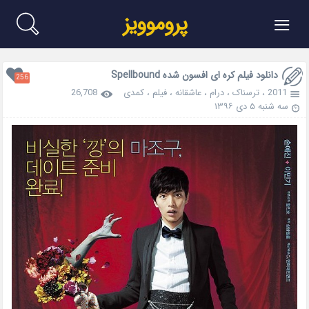
≡
پروموویز
دانلود فیلم کره ای افسون شده Spellbound
256
2011
،
ترسناک
،
درام
،
عاشقانه
،
فیلم
،
کمدی
26,708
سه شنبه ۵ دی ۱۳۹۶