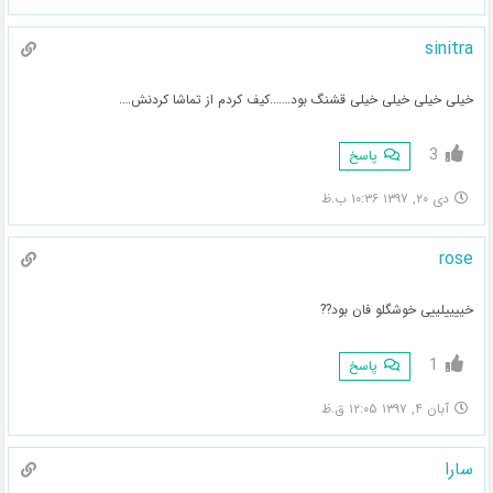
sinitra
خیلی خیلی خیلی خیلی قشنگ بود…….کیف کردم از تماشا کردنش….
3
پاسخ
دی ۲۰, ۱۳۹۷ ۱۰:۳۶ ب.ظ
rose
خییییلییی خوشگلو فان بود??
1
پاسخ
آبان ۴, ۱۳۹۷ ۱۲:۰۵ ق.ظ
سارا