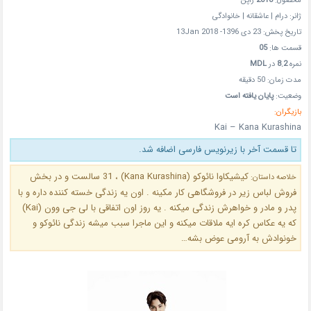
محصول:
2018
ژاپن
ژانر: درام | عاشقانه | خانوادگی
تاریخ پخش: 23 دی 1396- 13Jan 2018
قسمت ها:
05
نمره
8.2
در
MDL
مدت زمان: 50 دقیقه
وضعیت:
پایان یافته است
بازیگران:
Kai – Kana Kurashina
تا قسمت آخر با زیرنویس فارسی اضافه شد.
کیشیکاوا نائوکو (Kana Kurashina) ، 31 سالست و در بخش
خلاصه داستان:
فروش لباس زیر در فروشگاهی کار مکینه . اون یه زندگی خسته کننده داره و با
پدر و مادر و خواهرش زندگی میکنه . یه روز اون اتفاقی با لی جی وون (Kai)
که یه عکاس کره ایه ملاقات میکنه و این ماجرا سبب میشه زندگی نائوکو و
خونوادش به آرومی عوض بشه…