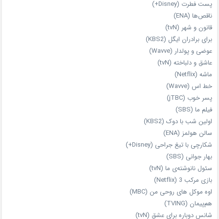
پست فطرت (Disney+)
ناقص‌ها (ENA)
قانون و شهر (tvN)
برای برادران ایگل (KBS2)
عوضی و پولدار (Wavve)
عاشق و دلباخته (tvN)
ماشه (Netflix)
خط اس (Wavve)
پسر خوب (jTBC)
فیلم ما (SBS)
اولین شب با دوک (KBS2)
سالن هولمز (ENA)
شکارچی با تیغ جراحی (Disney+)
بهار جوانی (SBS)
سئول نانوشته‌ی ما (tvN)
بازی مرکب 3 (Netflix)
اوه موکل های روحی من (MBC)
هم‌پیمان (TVING)
شانس دوباره برای عشق (tvN)