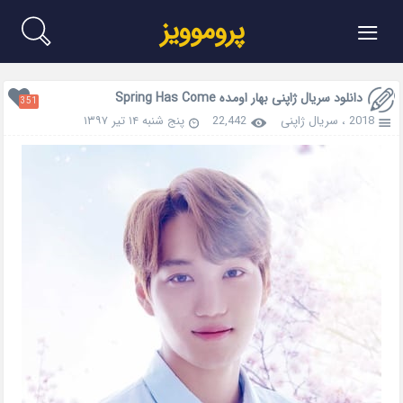
≡
پروموویز
دانلود سریال ژاپنی بهار اومده Spring Has Come
351
2018
،
سریال ژاپنی
22,442
پنج شنبه ۱۴ تیر ۱۳۹۷