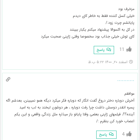
مزخرف بود
خیلی کسل کننده فقط به خاطر کای دیدم
پایانشم چرت زود:/
در کل به اکسوالا پیشنهاد میکنم یکبار ببینند
کای توش خیلی جذاب بود مخصوصا وقتی ژاپنی صحبت میکرد
11
پاسخ
اسفند ۲۰, ۱۴۰۰ ۵:۲۲ ب.ظ
...........
موافقم
آخرش دوباره دختر دروغ گفت انگار که دوباره فکر میکرد دیگه همو نمیبینن، بعدشم اگه
پسره انقدر دوسش داشت چرا رفت دوباره ، هر دوشون لبخند به لب به امید
آینده؟؟، فیلمهای ژاپنی بعضی وقتا پایانو باز میذاره مثل زندگی واقعی و این یکم
اعصاب خورد کن بنظرم :/
4
پاسخ