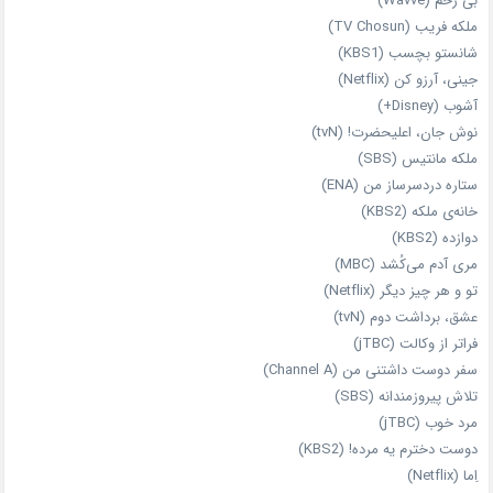
بی‌ رحم (Wavve)
ملکه فریب (TV Chosun)
شانستو بچسب (KBS1)
جینی، آرزو کن (Netflix)
آشوب (Disney+)
نوش جان، اعلیحضرت! (tvN)
ملکه‌ مانتیس (SBS)
ستاره دردسرساز من (ENA)
خانه‌ی ملکه (KBS2)
دوازده (KBS2)
مری آدم می‌کُشد (MBC)
تو و هر چیز دیگر (Netflix)
عشق، برداشت دوم (tvN)
فراتر از وکالت (jTBC)
سفر دوست‌ داشتنی من (Channel A)
تلاش پیروزمندانه (SBS)
مرد خوب (jTBC)
دوست دخترم یه مرده! (KBS2)
اِما (Netflix)