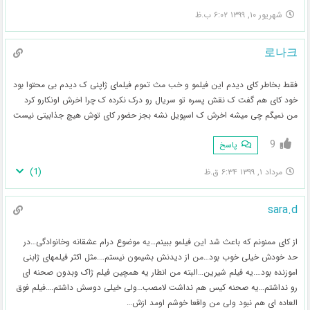
شهریور ۱۰, ۱۳۹۹ ۶:۰۲ ب.ظ
로나크
فقط بخاطر کای دیدم این فیلمو و خب مث تموم فیلمای ژاپنی ک دیدم بی محتوا بود
خود کای هم گفت ک نقش پسره تو سریال رو درک نکرده ک چرا اخرش اونکارو کرد
من نمیگم چی میشه اخرش ک اسپویل نشه بجز حضور کای توش هیچ جذابیتی نیست
9
پاسخ
)
1
(
مرداد ۱, ۱۳۹۹ ۶:۳۴ ق.ظ
sara.d
از کای ممنونم که باعث شد این فیلمو ببینم…یه موضوع درام عشقانه وخانوادگی…در
حد خودش خیلی خوب بود…من از دیدنش بشیمون نیستم….مثل اکثر فیلمهای ژابنی
اموزنده بود….یه فیلم شیرین…البته من انطار یه همچین فیلم ژاک وبدون صحنه ای
رو نداشتم…یه صحنه کیس هم نداشت لامصب…ولی خیلی دوسش داشتم….فیلم فوق
العاده ای هم نبود ولی من واقعا خوشم اومد ازش…