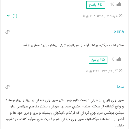
16
پاسخ
)
1
(
خرداد ۱۳, ۱۳۹۸ ۶:۱۸ ق.ظ
Sima
سلام لطف میکنید بیشتر فیلم و سریالهای ژاپنی بیشتر بزارید ممنون ازشما
0
پاسخ
آذر ۱۷, ۱۳۹۷ ۶:۴۶ ق.ظ
سما
سريالهاي ژاپني رو خيلي دوست دارم چون مثل سريالهاي كره اي پر زرق و برق نيستند
و واقع گرايانه تر ساخته ميشن .فضاي سريالها سردتر و بيشتر مفاهيم غيركلامي بيان
ميشن برعكس سريالهاي كره اي كه از كلام .آنهگهاي ريتميك و زرق و برق خوه ها و
آدمها و… استفاده ميكندالبته سريالهاي كره اي هم جذابيت هاي سرگرم كننده خودشونو
دارند .