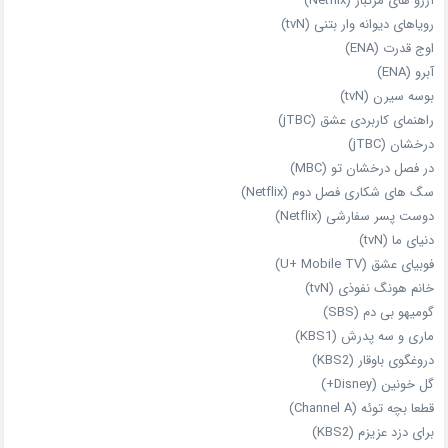
آرزو های مرگبار (Netflix)
رویاهای دیوانه‌ وار بتنی (tvN)
اوج قدرت (ENA)
آبرو (ENA)
بوسه سیرن (tvN)
راهنمای کاربردی عشق (jTBC)
درخشان (jTBC)
در فصل درخشان تو (MBC)
سگ های شکاری فصل دوم (Netflix)
دوست‌ پسر سفارشی (Netflix)
دنیای ما (tvN)
فوبیای عشق (U+ Mobile TV)
خانم هونگ نفوذی (tvN)
گومیهو بی دم (SBS)
ماری و سه پدرش (KBS1)
دروغگوی باوقار (KBS2)
گل خونین (Disney+)
قطعا بچه توئه (Channel A)
برای دزد عزیزم (KBS2)