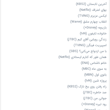
آخرین تابستان (KBS2)
بهای اعتراف (Netflix)
ایکس عزیزم (TVING)
انقلاب چهارم عشق (Wavve)
بازیچه (Disney+)
خانواده تایفون (tvN)
زندگی رویایی آقای کیم (jTBC)
اسپیریت فینگرز (TVING)
با من ازدواج می‌کنی؟ (SBS)
همان‌ طور که کنارم ایستادی (Netflix)
خانم ناشناس (ENA)
به سوی ماه (MBC)
بانوی اول (MBN)
پروژه شین (tvN)
راه رفتن روی یخ نازک (KBS2)
صد خاطره (jTBC)
جوانی من (jTBC)
رود تیره (Disney+)