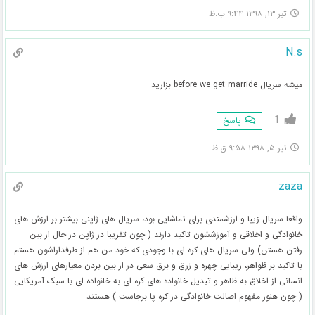
تیر ۱۳, ۱۳۹۸ ۹:۴۴ ب.ظ
N.s
میشه سریال before we get marride بزارید
1
پاسخ
تیر ۵, ۱۳۹۸ ۹:۵۸ ق.ظ
zaza
واقعا سریال زیبا و ارزشمندی برای تماشایی بود، سریال های ژاپنی بیشتر بر ارزش های
خانوادگی و اخلاقی و آموزششون تاکید دارند ( چون تقریبا در ژاپن در حال از بین
رفتن هستن) ولی سریال های کره ای با وجودی که خود من هم از طرفداراشون هستم
با تاکید بر ظواهر، زیبایی چهره و زرق و برق سعی در از بین بردن معیارهای ارزش های
انسانی از اخلاق به ظاهر و تبدیل خانواده های کره ای به خانواده ای با سبک آمریکایی
( چون هنوز مفهوم اصالت خانوادگی در کره پا برجاست ) هستند