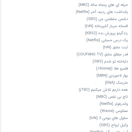
حرفه‌ ای‌ های پنجاه‌ ساله (MBC)
یادداشت‌ های ردیف آخر (Netflix)
دشمن سلطنتی من (SBS)
افسانه سرباز آشپزخانه (tvN)
زندگیتو پرورش بده (KBS2)
یک درس حسابی (Netflix)
ثبت عشق (tvN)
قدر مطلق عشق (COUPANG TV)
دلباخته تو شدم (SBS)
قلمرو طلا (Disney+)
بهار لاجوردی (MBN)
مترسک (ENA)
همه داریم تلاش میکنیم (jTBC)
تاج بی‌ نقص (MBC)
واندرفولز (Netflix)
معکوس (Wavve)
سلول های یومی 3 (tvN)
وکیل ارواح (SBS)