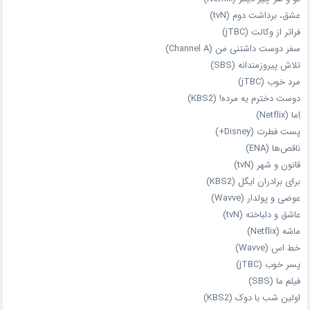
عشق، برداشت دوم (tvN)
فراتر از وکالت (jTBC)
سفر دوست‌ داشتنی من (Channel A)
تلاش پیروزمندانه (SBS)
مرد خوب (jTBC)
دوست دخترم یه مرده! (KBS2)
اِما (Netflix)
پست فطرت (Disney+)
ناقص‌ها (ENA)
قانون و شهر (tvN)
برای برادران ایگل (KBS2)
عوضی و پولدار (Wavve)
عاشق و دلباخته (tvN)
ماشه (Netflix)
خط اس (Wavve)
پسر خوب (jTBC)
فیلم ما (SBS)
اولین شب با دوک (KBS2)