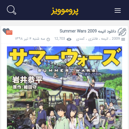
≡
پروموویز
دانلود انیمه Summer Wars 2009
237
2009
،
انیمه
،
فانتزی
،
کمدی
12,703
سه شنبه ۴ تیر ۱۳۹۸