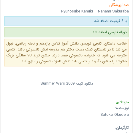
صدا پیشگان:
Ryunosuke Kamiki – Nanami Sakuraba
با 3 کیفیت اضافه شد.
دوبله فارسی اضافه شد.
خلاصه داستان: کنجی کویسو، دانش آموز کلاس یازدهم و نابغه ریاضی، قبول
می کند تا در تابستان کمک دست دختر هم مدرسه ایش ناتسوکی باشد. کنجی
متوجه می شود که خانواده ناتسوکی قصد دارند جشن تولد 90 سالگی بزرگ
خانواده را جشن بگیرند و کنجی باید نقش نامزد ناتسوکی را بازی کند…
دانلود انیمه Summer Wars 2009
سازندگان:
نویسنده:
Satoko Okudera
کارگردان: