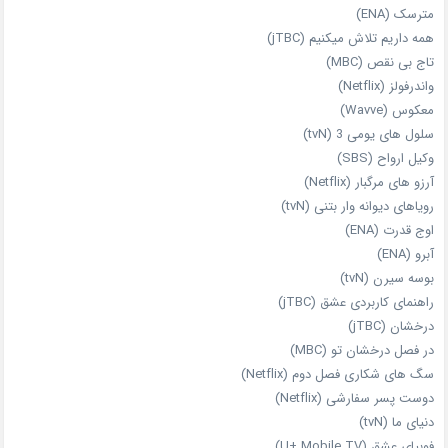
مترسک (ENA)
همه داریم تلاش میکنیم (jTBC)
تاج بی‌ نقص (MBC)
واندرفولز (Netflix)
معکوس (Wavve)
سلول های یومی 3 (tvN)
وکیل ارواح (SBS)
آرزو های مرگبار (Netflix)
رویاهای دیوانه‌ وار بتنی (tvN)
اوج قدرت (ENA)
آبرو (ENA)
بوسه سیرن (tvN)
راهنمای کاربردی عشق (jTBC)
درخشان (jTBC)
در فصل درخشان تو (MBC)
سگ های شکاری فصل دوم (Netflix)
دوست‌ پسر سفارشی (Netflix)
دنیای ما (tvN)
فوبیای عشق (U+ Mobile TV)