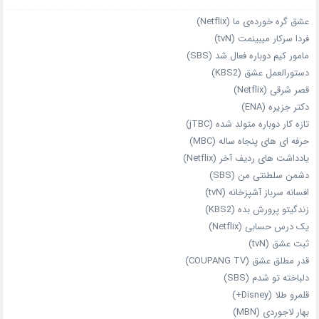
عشق گره خورده‌ی ما (Netflix)
فردا سرکار میبینمت (tvN)
مامور کیم دوباره فعال شد (SBS)
دستورالعمل عشق (KBS2)
قصر شرقی (Netflix)
دکتر جزیره (ENA)
تازه‌ کار دوباره‌ متولد شده (jTBC)
حرفه‌ ای‌ های پنجاه‌ ساله (MBC)
یادداشت‌ های ردیف آخر (Netflix)
دشمن سلطنتی من (SBS)
افسانه سرباز آشپزخانه (tvN)
زندگیتو پرورش بده (KBS2)
یک درس حسابی (Netflix)
ثبت عشق (tvN)
قدر مطلق عشق (COUPANG TV)
دلباخته تو شدم (SBS)
قلمرو طلا (Disney+)
بهار لاجوردی (MBN)