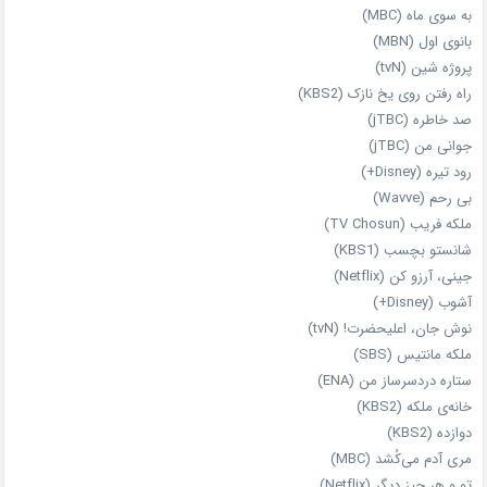
به سوی ماه (MBC)
بانوی اول (MBN)
پروژه شین (tvN)
راه رفتن روی یخ نازک (KBS2)
صد خاطره (jTBC)
جوانی من (jTBC)
رود تیره (Disney+)
بی‌ رحم (Wavve)
ملکه فریب (TV Chosun)
شانستو بچسب (KBS1)
جینی، آرزو کن (Netflix)
آشوب (Disney+)
نوش جان، اعلیحضرت! (tvN)
ملکه‌ مانتیس (SBS)
ستاره دردسرساز من (ENA)
خانه‌ی ملکه (KBS2)
دوازده (KBS2)
مری آدم می‌کُشد (MBC)
تو و هر چیز دیگر (Netflix)