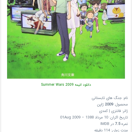
دانلود انیمه Summer Wars 2009
نام: جنگ های تابستانی
محصول:
2009
ژاپن
ژانر: فانتزی | کمدی
تاریخ اکران: 10 مرداد 1388 – 01Aug 2009
نمره
7.5
در IMDB
مدت زمان: 114 دقیقه