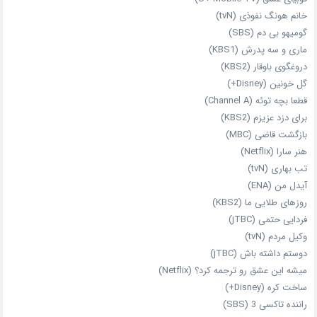
خانم هونگ نفوذی (tvN)
گومیهو بی دم (SBS)
ماری و سه پدرش (KBS1)
دروغگوی باوقار (KBS2)
گل خونین (Disney+)
قطعا بچه توئه (Channel A)
برای دزد عزیزم (KBS2)
بازگشت قاضی (MBC)
هنر سارا (Netflix)
تب بهاری (tvN)
آیدل من (ENA)
روزهای طلایی ما (KBS2)
فردایی حتمی (jTBC)
وکیل مردم (tvN)
دوستم داشته باش (jTBC)
میشه این عشق رو ترجمه کرد؟ (Netflix)
ساخت کره (Disney+)
راننده تاکسی 3 (SBS)