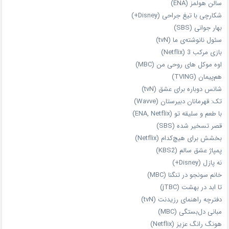
سالن هولمز (ENA)
شکارچی با تیغ جراحی (Disney+)
بهار جوانی (SBS)
سئول نانوشته‌ی ما (tvN)
بازی مرکب 3 (Netflix)
اوه موکل های روحی من (MBC)
هم‌پیمان (TVING)
شانس دوباره برای عشق (tvN)
تک: قهرمانان دبیرستان (Wavve)
با طعم و سلیقه تو (ENA, Netflix)
قصر تسخیر شده (SBS)
بخشش برای هیچ‌کدام (Netflix)
پمپاژ عشق سالم (KBS2)
نه پازل (Disney+)
خانم سونجو در تنگنا (MBC)
تا ابد در بهشت (jTBC)
دفترچه راهنمای رزیدنت (tvN)
مبانی دل‌بستگی (MBC)
هونگ رانگ عزیز (Netflix)