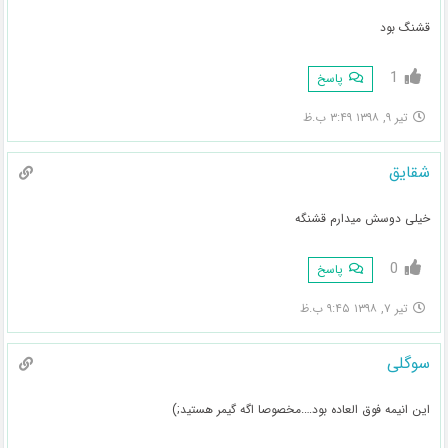
قشنگ بود
1
پاسخ
تیر ۹, ۱۳۹۸ ۳:۴۹ ب.ظ
شقایق
خیلی دوسش میدارم قشنگه
0
پاسخ
تیر ۷, ۱۳۹۸ ۹:۴۵ ب.ظ
سوگلی
این انیمه فوق العاده بود….مخصوصا اگه گیمر هستید;)