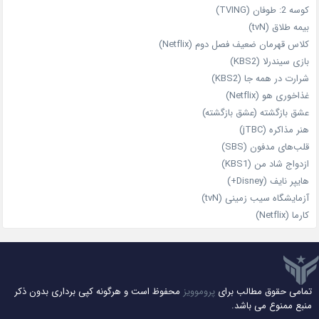
کوسه 2: طوفان (TVING)
بیمه طلاق (tvN)
کلاس قهرمان ضعیف فصل دوم (Netflix)
بازی سیندرلا (KBS2)
شرارت در همه‌ جا (KBS2)
غذاخوری هو (Netflix)
عشق بازگشته (عشق بازگشته)
هنر مذاکره (jTBC)
قلب‌های مدفون (SBS)
ازدواج شاد من (KBS1)
هایپر نایف (Disney+)
آزمایشگاه سیب‌ زمینی (tvN)
کارما (Netflix)
تمامی حقوق مطالب برای
پروموویز
محفوظ است و هرگونه کپی برداری بدون ذکر
منبع ممنوع می باشد.