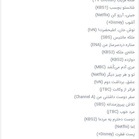
ملکه فریب (TV Chosun)
شانستو بچسب (KBS1)
جینی، آرزو کن (Netflix)
آشوب (Disney+)
نوش جان، اعلیحضرت! (tvN)
ملکه‌ مانتیس (SBS)
ستاره دردسرساز من (ENA)
خانه‌ی ملکه (KBS2)
دوازده (KBS2)
مری آدم می‌کُشد (MBC)
تو و هر چیز دیگر (Netflix)
عشق، برداشت دوم (tvN)
فراتر از وکالت (jTBC)
سفر دوست‌ داشتنی من (Channel A)
تلاش پیروزمندانه (SBS)
مرد خوب (jTBC)
دوست دخترم یه مرده! (KBS2)
اِما (Netflix)
پست فطرت (Disney+)