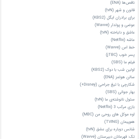
ناقص‌ها (ENA)
قانون و شهر (tvN)
برای برادران ایگل (KBS2)
عوضی و پولدار (Wavve)
عاشق و دلباخته (tvN)
ماشه (Netflix)
خط اس (Wavve)
پسر خوب (jTBC)
فیلم ما (SBS)
اولین شب با دوک (KBS2)
سالن هولمز (ENA)
شکارچی با تیغ جراحی (Disney+)
بهار جوانی (SBS)
سئول نانوشته‌ی ما (tvN)
بازی مرکب 3 (Netflix)
اوه موکل های روحی من (MBC)
هم‌پیمان (TVING)
شانس دوباره برای عشق (tvN)
تک: قهرمانان دبیرستان (Wavve)