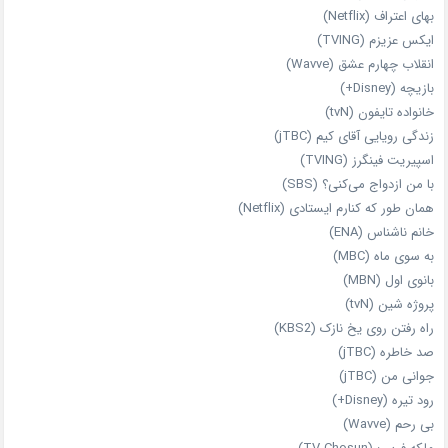
بهای اعتراف (Netflix)
ایکس عزیزم (TVING)
انقلاب چهارم عشق (Wavve)
بازیچه (Disney+)
خانواده تایفون (tvN)
زندگی رویایی آقای کیم (jTBC)
اسپیریت فینگرز (TVING)
با من ازدواج می‌کنی؟ (SBS)
همان‌ طور که کنارم ایستادی (Netflix)
خانم ناشناس (ENA)
به سوی ماه (MBC)
بانوی اول (MBN)
پروژه شین (tvN)
راه رفتن روی یخ نازک (KBS2)
صد خاطره (jTBC)
جوانی من (jTBC)
رود تیره (Disney+)
بی‌ رحم (Wavve)