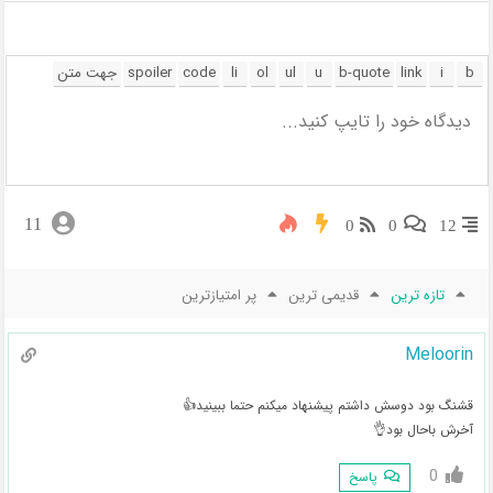
11
0
0
12
تازه ترین
قدیمی ترین
پر امتیازترین
Meloorin
قشنگ بود دوسش داشتم پیشنهاد میکنم حتما ببینید👍
آخرش باحال بود👌
0
پاسخ