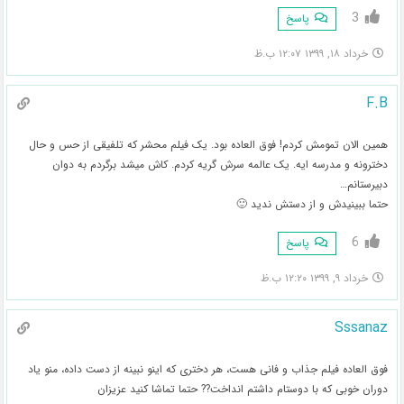
3
پاسخ
خرداد ۱۸, ۱۳۹۹ ۱۲:۰۷ ب.ظ
F.B
همین الان تمومش کردم! فوق العاده بود. یک فیلم محشر که تلفیقی از حس و حال
دخترونه و مدرسه ایه. یک عالمه سرش گریه کردم. کاش میشد برگردم به دوان
دبیرستانم…
حتما ببینیدش و از دستش ندید 🙂
6
پاسخ
خرداد ۹, ۱۳۹۹ ۱۲:۲۰ ب.ظ
Sssanaz
فوق العاده فیلم جذاب و فانی هست، هر دختری که اینو نبینه از دست داده، منو یاد
دوران خوبی که با دوستام داشتم انداخت?? حتما تماشا کنید عزیزان