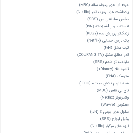
حرفه‌ ای‌ های پنجاه‌ ساله (MBC)
یادداشت‌ های ردیف آخر (Netflix)
دشمن سلطنتی من (SBS)
افسانه سرباز آشپزخانه (tvN)
زندگیتو پرورش بده (KBS2)
یک درس حسابی (Netflix)
ثبت عشق (tvN)
قدر مطلق عشق (COUPANG TV)
دلباخته تو شدم (SBS)
قلمرو طلا (Disney+)
مترسک (ENA)
همه داریم تلاش میکنیم (jTBC)
تاج بی‌ نقص (MBC)
واندرفولز (Netflix)
معکوس (Wavve)
سلول های یومی 3 (tvN)
وکیل ارواح (SBS)
آرزو های مرگبار (Netflix)