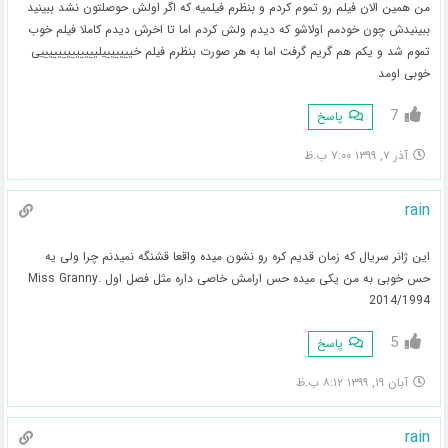
من همين الان فيلم رو تموم کردم و بنظرم فیلمیه که اگر اولش حوصلتون نشد ببینید
ببینیدش چون خودمم اولاشو که دیدم ولش کردم اما تا اخرش دیدم کاملا فیلم خوب
تموم شد و یکم هم گریم گرفت اما به هر صورت بنظرم فیلم خیییییییلیییییییییییییی
خوبی اومد
7
پاسخ
آذر ۷, ۱۳۹۹ ۷:۰۰ ب.ظ
rain
این ژانر سریال که زمان قدیم کره رو نشون میده واقعا قشنگه نمیدنم چرا ولی یه
حس خوبی به من یکی میده حس ارامش خاصی داره مثل فصل اول .Miss Granny
2014/1994
5
پاسخ
آبان ۱۹, ۱۳۹۹ ۸:۱۲ ب.ظ
rain