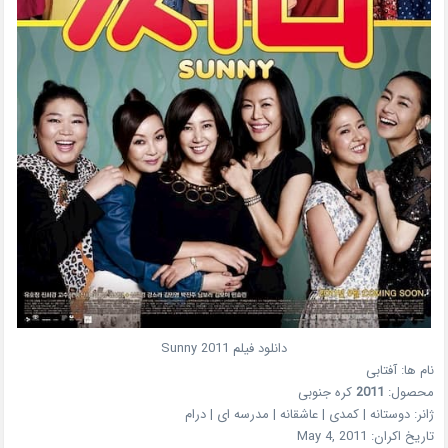
دانلود فیلم
2011
Sunny
نام ها: آفتابی
محصول:
2011
کره جنوبی
ژانر:
دوستانه | کمدی | عاشقانه | مدرسه ای | درام
تاریخ اکران:
May 4, 2011