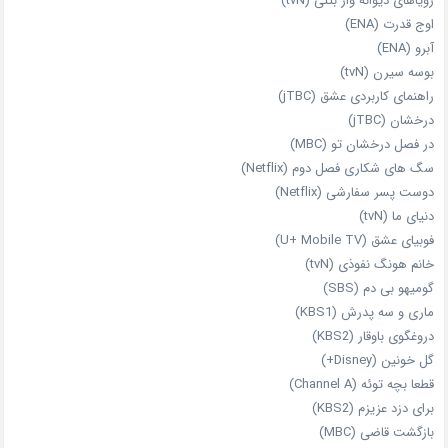
رویاهای دیوانه‌ وار بتنی (tvN)
اوج قدرت (ENA)
آبرو (ENA)
بوسه سیرن (tvN)
راهنمای کاربردی عشق (jTBC)
درخشان (jTBC)
در فصل درخشان تو (MBC)
سگ های شکاری فصل دوم (Netflix)
دوست‌ پسر سفارشی (Netflix)
دنیای ما (tvN)
فوبیای عشق (U+ Mobile TV)
خانم هونگ نفوذی (tvN)
گومیهو بی دم (SBS)
ماری و سه پدرش (KBS1)
دروغگوی باوقار (KBS2)
گل خونین (Disney+)
قطعا بچه توئه (Channel A)
برای دزد عزیزم (KBS2)
بازگشت قاضی (MBC)