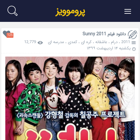
≡
پروموویز
دانلود فیلم Sunny 2011
125
2011
،
درام
،
عاشقانه
،
کره ای
،
کمدی
،
مدرسه ای
12,779
یکشنبه ۱۴ اردیبهشت ۱۳۹۹