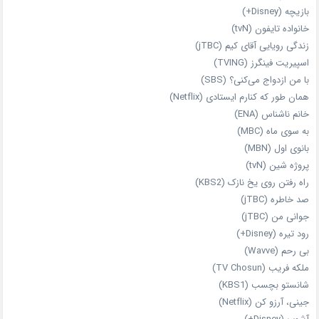
بازیچه (Disney+)
خانواده تایفون (tvN)
زندگی رویایی آقای کیم (jTBC)
اسپیریت فینگرز (TVING)
با من ازدواج می‌کنی؟ (SBS)
همان‌ طور که کنارم ایستادی (Netflix)
خانم ناشناس (ENA)
به سوی ماه (MBC)
بانوی اول (MBN)
پروژه شین (tvN)
راه رفتن روی یخ نازک (KBS2)
صد خاطره (jTBC)
جوانی من (jTBC)
رود تیره (Disney+)
بی‌ رحم (Wavve)
ملکه فریب (TV Chosun)
شانستو بچسب (KBS1)
جینی، آرزو کن (Netflix)