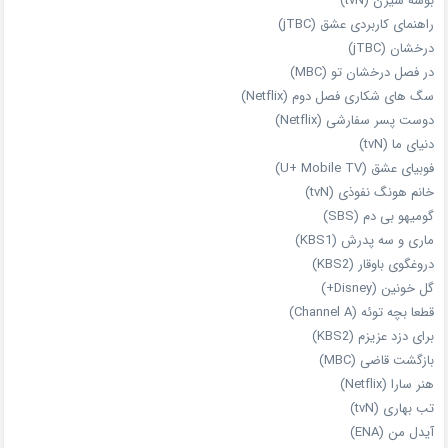
بوسه سیرن (tvN)
راهنمای کاربردی عشق (jTBC)
درخشان (jTBC)
در فصل درخشان تو (MBC)
سگ های شکاری فصل دوم (Netflix)
دوست‌ پسر سفارشی (Netflix)
دنیای ما (tvN)
فوبیای عشق (U+ Mobile TV)
خانم هونگ نفوذی (tvN)
گومیهو بی دم (SBS)
ماری و سه پدرش (KBS1)
دروغگوی باوقار (KBS2)
گل خونین (Disney+)
قطعا بچه توئه (Channel A)
برای دزد عزیزم (KBS2)
بازگشت قاضی (MBC)
هنر سارا (Netflix)
تب بهاری (tvN)
آیدل من (ENA)