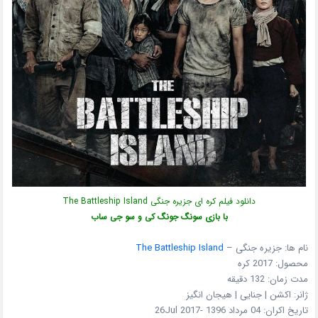
دانلود فیلم کره ای جزیره جنگی The Battleship Island
با بازی سونگ جونگ کی و
سو جی ساب
نام ها: جزیره جنگی –
The Battleship Island
محصول: 2017 کره
مدت زمان: 132 دقیقه
ژانر: اکشن | جنایی | هیجان انگیز
تاریخ اکران: 04 مرداد 1396 -26Jul 2017