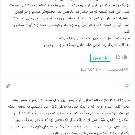
نزدیک یکساله که من این فیلم رو دیدم اما هیچ وقت از ذهنم پاک نشد و نخواهد
شد… این فیلم فیلمیه که هر چقدر هم نگاهش کنم مجذوبش میشم و جز اولین
پیشنهادهام برای هر کسی هست که بخوام اون رو با فیلم و سریال های کره آشنا
کنم…‌ فیلمی هست که به هر کس پیشنهاد دادم خوشش اومده و درگیر داستانش
شده…
من خودم عاشق غم عجین شده با این فیلم بودم…
به نظرم یکی از زیبا ترین فیلم هایی بود که میتونستم ببینم…
12
پاسخ
اردیبهشت ۱۱, ۱۴۰۰ ۱:۵۸ ق.ظ
آتنا
من واقعا واقعا خوشحالم که این فیلم بسیار زیبا و ارزشمند رو دیدم. راستش روند
ماجرا انقدر زیبا و روانه، که با اینکه کمی به خاطر ژانرش می ترسیدم، به محض اینکه
شروعش کردم، نمی تونستم دیگه نبینم. احساساتی که در من برانگیخته شد فراتر از
اشک بود. گاهی اشکم نمی اومد بلکه مثل یک بغض بود که تبدیل به یک نیروی
درونی قوی در من می شد. یعنی واقعا فیلمش خیلی چیزهای خوبی یاد می ده. صرفا
یک فیلم دفاع مقدسی و مقاومتی نیست، خیلی عالیه.