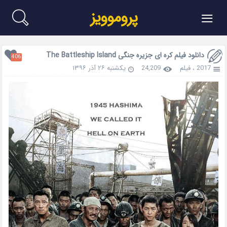
≡
پروموویز
دانلود فیلم کره ای جزیره جنگی The Battleship Island
406
2017
،
فیلم
24,209
یکشنبه ۲۶ آذر ۱۳۹۶