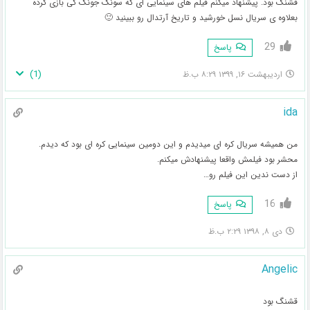
قشنگ بود. پیشنهاد میکنم فیلم های سینمایی ای که سونگ جونگ کی بازی کرده
بعلاوه ی سریال نسل خورشید و تاریخ آرتدال رو ببینید 🙂
29
پاسخ
)
1
(
اردیبهشت ۱۶, ۱۳۹۹ ۸:۲۹ ب.ظ
ida
من همیشه سریال کره ای میدیدم و این دومین سینمایی کره ای بود که دیدم.
محشر بود فیلمش واقعا پیشنهادش میکنم.
از دست ندین این فیلم رو…
16
پاسخ
دی ۸, ۱۳۹۸ ۲:۲۹ ب.ظ
Angelic
قشنگ بود