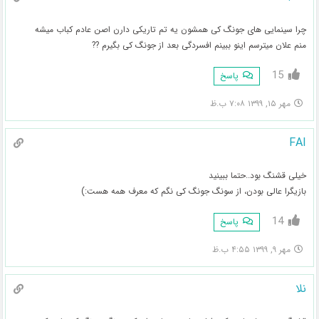
چرا سینمایی های جونگ کی همشون یه تم تاریکی دارن اصن عادم کباب میشه
منم علان میترسم اینو ببینم افسردگی بعد از جونگ کی بگیرم ??
15
پاسخ
مهر ۱۵, ۱۳۹۹ ۷:۰۸ ب.ظ
FAI
خیلی قشنگ بود..حتما ببینید
بازیگرا عالی بودن، از سونگ جونگ کی نگم که معرف همه هست:)
14
پاسخ
مهر ۹, ۱۳۹۹ ۴:۵۵ ب.ظ
نلا