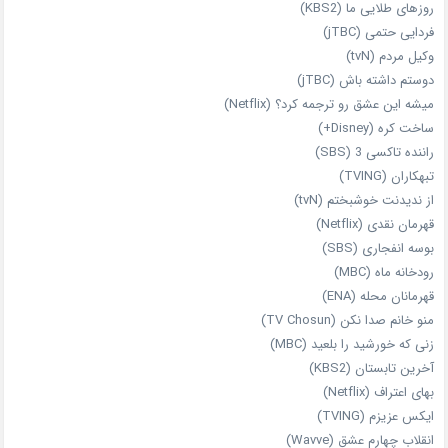
روزهای طلایی ما (KBS2)
فردایی حتمی (jTBC)
وکیل مردم (tvN)
دوستم داشته باش (jTBC)
میشه این عشق رو ترجمه کرد؟ (Netflix)
ساخت کره (Disney+)
راننده تاکسی 3 (SBS)
تبهکاران (TVING)
از ندیدنت خوشبختم (tvN)
قهرمان نقدی (Netflix)
بوسه انفجاری (SBS)
رودخانه ماه (MBC)
قهرمانان محله (ENA)
منو خانم صدا نکن (TV Chosun)
زنی که خورشید را بلعید (MBC)
آخرین تابستان (KBS2)
بهای اعتراف (Netflix)
ایکس عزیزم (TVING)
انقلاب چهارم عشق (Wavve)