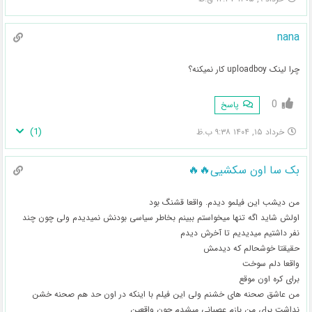
nana
چرا لینک uploadboy کار نمیکنه؟
0
پاسخ
)
1
(
خرداد ۱۵, ۱۴۰۴ ۹:۳۸ ب.ظ
بک سا اون سکشیی🔥🔥
من دیشب این فیلمو دیدم. واقعا قشنگ بود
اولش شاید اگه تنها میخواستم ببینم بخاطر سیاسی بودنش نمیدیدم ولی چون چند
نفر داشتیم میدیدیم تا آخرش دیدم
حقیقتا خوشحالم که دیدمش
واقعا دلم سوخت
برای کره اون موقع
من عاشق صحنه های خشنم ولی این فیلم با اینکه در اون حد هم صحنه خشن
نداشت برای من بازم عصبانی میشدم چون واقعین