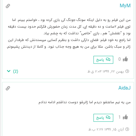
MyM
من این فیلم رو به دلیل اینکه سونگ جونگ کی بازی کرده بود ، خواستم ببینم. اما
توی فیلم ۲ساعت و ده دقیقه ای، کل مدت زمان حضورش فکرکنم حدود بیست دقیقه
بود و “نقشش” هم ، بازی “خاصی” نداشت که به چشم بیاد.
اما راجع به خود فیلم: فضای دارکی داشت و بنظرم کسایی میپسندنش که طرفدار این
ژانر و سبک باشن. مثلا برای من به هیچ وجه جذاب نبود. و کاملا از دیدنش پشیمونم.
0
پاسخ
)
2
(
بهمن ۲۲, ۱۳۹۹ ۲:۰۳ ق.ظ
AidaJ
من یه نیم ساعتشو دیدم اما ژانرشو دوست نداشتم ادامه ندادم
1
پاسخ
آبان ۱۵, ۱۳۹۹ ۲:۲۷ ب.ظ